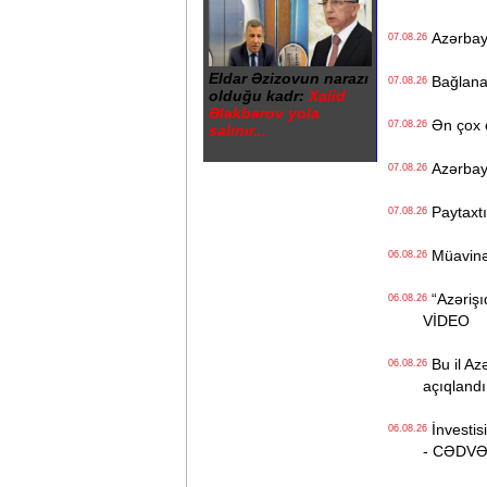
Azərbayc
07.08.26
Eldar Əzizovun narazı
Bağlanan 
07.08.26
olduğu kadr:
Xalid
Ələkbərov yola
Ən çox ç
07.08.26
salınır...
Azərbayc
07.08.26
Paytaxtın
07.08.26
Müavinət 
06.08.26
“Azərişıq
06.08.26
VİDEO
Bu il Azə
06.08.26
açıqlandı
İnvestisi
06.08.26
- CƏDV