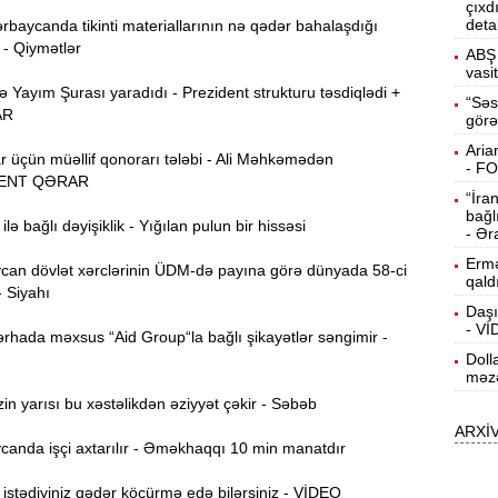
çıxd
deta
rbaycanda tikinti materiallarının nə qədər bahalaşdığı
15:13
 - Qiymətlər
ö
ABŞ 
vasi
Yayım Şurası yaradıdı - Prezident strukturu təsdiqlədi +
14:59
“Səs
AR
görə
ç
Aria
r üçün müəllif qonorarı tələbi - Ali Məhkəmədən
14:43
- F
ENT QƏRAR
“İra
bağl
lə bağlı dəyişiklik - Yığılan pulun bir hissəsi
S
14:26
- Ər
Ermə
an dövlət xərclərinin ÜDM-də payına görə dünyada 58-ci
qald
- Siyahı
T
14:11
Daşı
- V
rhada məxsus “Aid Group“la bağlı şikayətlər səngimir -
Doll
3
13:56
məzə
n yarısı bu xəstəlikdən əziyyət çəkir - Səbəb
ARXİ
P
13:40
anda işçi axtarılır - Əməkhaqqı 10 min manatdır
stədiyiniz qədər köçürmə edə bilərsiniz - VİDEO
13:23