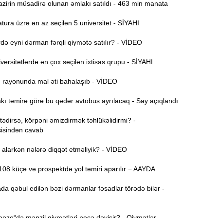
zirin müsadirə olunan əmlakı satıldı - 463 min manata
Ə
11:36
ura üzrə ən az seçilən 5 universitet - SİYAHI
ə
ə eyni dərman fərqli qiymətə satılır? - VİDEO
A
11:19
ersitetlərdə ən çox seçilən ixtisas qrupu - SİYAHI
11:04
ı rayonunda mal əti bahalaşıb - VİDEO
b
ı təmirə görə bu qədər avtobus ayrılacaq - Say açıqlandı
10:50
h
dirsə, körpəni əmizdirmək təhlükəlidirmi? -
isindən cavab
10:34
alarkən nələrə diqqət etməliyik? - VİDEO
r
08 küçə və prospektdə yol təmiri aparılır − AAYDA
B
10:17
n
da qəbul edilən bəzi dərmanlar fəsadlar törədə bilər -
P
10:02
ze“də mənzil qiymətləri necə dəyişir? - Qiymətlər