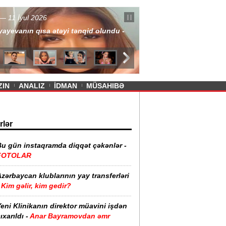
— 11 İyul 2026
ayevanın qısa ətəyi tənqid olundu -
ZIN
ANALIZ
İDMAN
MÜSAHIBƏ
rlər
Bu gün instaqramda diqqət çəkənlər -
FOTOLAR
zərbaycan klublarının yay transferləri
Kim gəlir, kim gedir?
eni Klinikanın direktor müavini işdən
ıxarıldı -
Anar Bayramovdan əmr