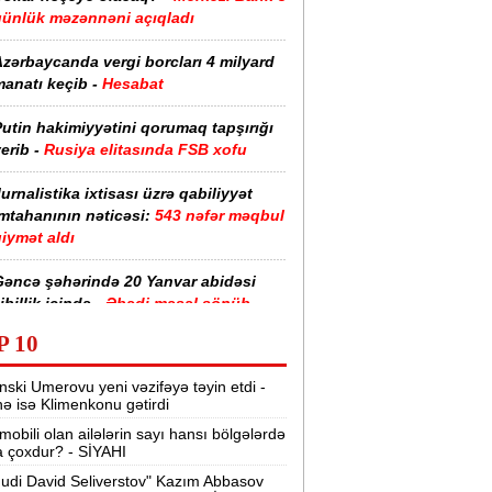
günlük məzənnəni açıqladı
zərbaycanda vergi borcları 4 milyard
anatı keçib -
Hesabat
utin hakimiyyətini qorumaq tapşırığı
erib -
Rusiya elitasında FSB xofu
urnalistika ixtisası üzrə qabiliyyət
imtahanının nəticəsi:
543 nəfər məqbul
iymət aldı
Gəncə şəhərində 20 Yanvar abidəsi
ibillik içində -
Əbədi məşəl sönüb
(VİDEO)
P 10
akistan, Səudiyyə Ərəbistanı və
nski Umerovu yeni vəzifəyə təyin etdi -
ürkiyə saziş imzalayıb -
Birgə müdafiə
nə isə Klimenkonu gətirdi
haqqında
mobili olan ailələrin sayı hansı bölgələrdə
 çoxdur? - SİYAHI
“Tarqovı”dakı yanğın məhdudlaşdırıldı
-
VİDEOLAR
udi David Seliverstov" Kazım Abbasov