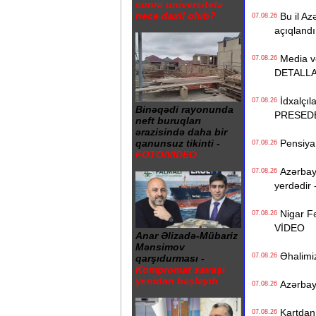
sonra universitetə
necə daxil olub?
Bu il Azə
07.08.26
açıqlandı
Media və 
07.08.26
DETALL
İdxalçıla
07.08.26
Binəqədi rayonunda
PRESED
neft buruqları
ərazisində daha bir
Pensiya i
qanunsuz tikinti -
07.08.26
FOTO/VİDEO
Azərbayc
07.08.26
yerdədir 
Nigar Fə
07.08.26
VİDEO
Anar Əlizadə-Mübariz
Mənsimov
Əhalimizi
07.08.26
qarşıdurması -
Kompromat savaşı
yenidən başlayıb
Azərbayc
07.08.26
Kartdan i
07.08.26