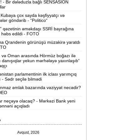
ı! - Bir dələduzla bağlı SENSASİON
llar
Velosipedlər Azərbaycana hansı
lkələrdən və neçəyə gətirilib -
Siyahı
Kubaya çox sayda kəşfiyyatçı və
tələr göndərib - “Politico“
Pərvin Abıyeva son görünüşü diqqət
” qəzetinin əməkdaşı SSRİ bayrağına
 həbs edildi - FOTO
əkdi -
FOTOLAR
na Qrandenin görünüşü müzakirə yaratdı
Bakıda 70 min manatlıq naqil
OTO
oğurlayan şəxs tutuldu -
VİDEO
n və Oman arasında Hörmüz boğazı ilə
ı danışıqlar yekun mərhələyə yaxınlaşıb“
amir Şərifova yeni vəzifə verildi -
aqçı
Prezident Sərəncam imzaladı
nistan parlamentinin ilk iclası yarımçıq
ı - Sədr seçilə bilmədi
ovuzda qadın qətlə yetirildi -
Şübhəli
nmaz əmlak bazarında vəziyyət necədir?
qardaşı oğludur
İDEO
ar neçəyə olacaq? - Mərkəzi Bank yeni
9 dərəcə isti olacaq -
Sabaha olan
nnəni açıqladı
hava proqnozu
V
rezident bu səfirlərin yerini dəyişdi -
Sərəncam
Avqust, 2026