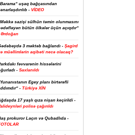
“Barama“ uşaq bağçasından
ənarlaşdırılıb -
VİDEO
“Məkkə sazişi sülhün təmin olunmasını
hədəfləyən bütün ölkələr üçün açıqdır“
Ərdoğan
Gədəbəydə 3 məktəb bağlandı -
Şagird
ə müəllimlərin aqibəti necə olacaq?
arkdakı fəvvarənin hissələrini
ğurladı -
Saxlanıldı
Yunanıstanın Egey planı birtərəfli
ddımdır“ -
Türkiyə XİN
ğdaşda 17 yaşlı qıza nişan keçirildi -
alideynləri polisə çağırıldı
Baş prokuror Laçın və Qubadlıda -
FOTOLAR