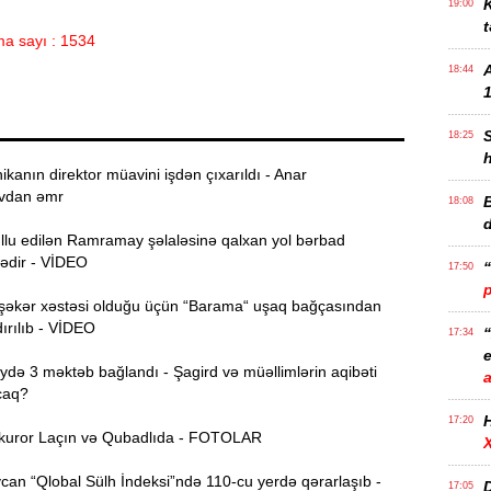
K
19:00
t
a sayı : 1534
18:44
1
18:25
ikanın direktor müavini işdən çıxarıldı - Anar
vdan əmr
B
18:08
ullu edilən Ramramay şəlaləsinə qalxan yol bərbad
dədir - VİDEO
17:50
şəkər xəstəsi olduğu üçün “Barama“ uşaq bağçasından
ırılıb - VİDEO
17:34
e
ə 3 məktəb bağlandı - Şagird və müəllimlərin aqibəti
caq?
17:20
uror Laçın və Qubadlıda - FOTOLAR
an “Qlobal Sülh İndeksi”ndə 110-cu yerdə qərarlaşıb -
D
17:05