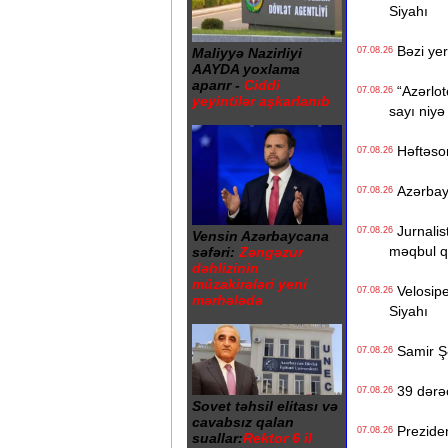
Siyahı
Bəzi yer
Maliyyə Nazirliyi
07.08.26
AAYDA yoxlama
aparır -
Ciddi
“Azərlote
07.08.26
yeyintilər aşkarlanıb
sayı niyə
Həftəso
07.08.26
Azərbayc
07.08.26
Jurnalist
07.08.26
Vensin Azərbaycana
məqbul q
səfəri:
Zəngəzur
dəhlizinin
müzakirələri yeni
Velosiped
07.08.26
mərhələdə
Siyahı
Samir Şər
07.08.26
39 dərəc
07.08.26
Sovet təhsil elitası və
cavabsız qalan
Prezident
07.08.26
suallar:
Rektor 6 il