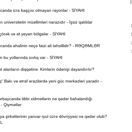
B
B
m
anda icra başçısı olmayan rayonlar - SİYAHI
a
universitetin müəllimləri narazıdır - İşsiz qalıblar
M
13:08
P
örək və ət yeyən bölgələr - SİYAHI
anda əhalinin neçə faizi ali təhsillidir? - RƏQƏMLƏR
İ
12:54
 bu yollarında sıxlıq var - SİYAHI
P
12:38
alanların diqqətinə: Kimlərin ödənişi dayandırılır?
p
“ Bakı və ətraf ərazilərdə yeni güc mərkəzləri yaradır -
12:21
p
S
rbaycanda tibbi xidmətlərin nə qədər bahalandığı
 - Qiymətlər
12:06
-
ya şirkətlərinin yanvar-iyul üzrə dövriyyəsi nə qədər olub?
ƏL
11:52
b