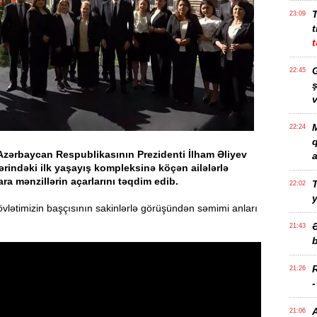
23:09
t
t
G
22:45
ş
v
M
22:24
Azərbaycan Respublikasının Prezidenti İlham Əliyev
a
rindəki ilk yaşayış kompleksinə köçən ailələrlə
ra mənzillərin açarlarını təqdim edib.
T
22:02
lətimizin başçısının sakinlərlə görüşündən səmimi anları
21:43
b
21:26
21:06