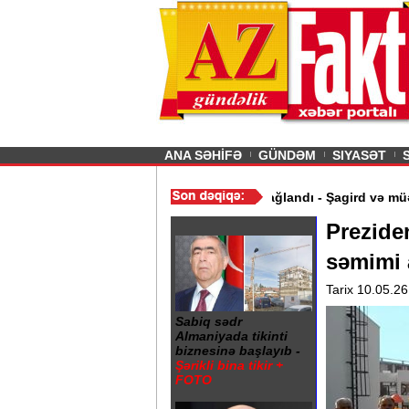
26
şın sürmürəm, saçımı
Previous
ANA SƏHİFƏ
GÜNDƏM
SIYASƏT
ər üçün açıqdır“ - Ərdoğan
/
Gədəbəydə 3 məktəb bağlandı - Şagir
Preziden
səmimi 
Tarix 10.05.26
Sabiq sədr
Almaniyada tikinti
biznesinə başlayıb -
Şərikli bina tikir +
FOTO