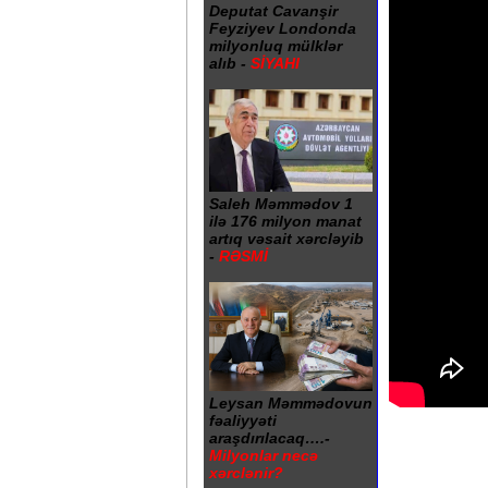
Deputat Cavanşir
Feyziyev Londonda
milyonluq mülklər
alıb -
SİYAHI
Saleh Məmmədov 1
ilə 176 milyon manat
artıq vəsait xərcləyib
-
RƏSMİ
Leysan Məmmədovun
fəaliyyəti
araşdırılacaq….-
Milyonlar necə
xərclənir?