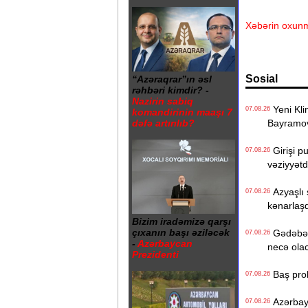
Xəbərin oxunm
Sosial
“Azəraqrar”ın əsl
rəhbəri kimdir? -
Nazirin sabiq
Yeni Klin
07.08.26
komandirinin maaşı 7
Bayramo
dəfə artırılıb?
Girişi p
07.08.26
vəziyyət
Azyaşlı 
07.08.26
kənarlaşd
Bizim iradəmizə qarşı
çıxanın başı əziləcək
Gədəbəyd
07.08.26
-
Azərbaycan
necə ola
Prezidenti
Baş prok
07.08.26
Azərbayc
07.08.26