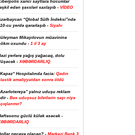
iberpolis xarici saytlara hücumlar
əşkil edən şəxsləri saxlayıb -
VİDEO
Azərbaycan “Qlobal Sülh İndeksi”ndə
10-cu yerdə qərarlaşıb -
Siyahı
Süleyman Mikayılovun müavininə
hökm oxundu -
1 il 3 ay
əzi yerlərə yağış yağacaq, dolu
düşəcək -
XƏBƏRDARLIQ
“Kəpəz“ Hospitalında faciə:
Qadın
plastik əməliyyatdan sonra öldü
“Azərlotereya” yalnız uduşu reklam
dir -
Bəs uduşsuz biletlərin sayı niyə
açıqlanmır?
Həftəsonu güclü külək əsəcək -
XƏBƏRDARLIQ
ollar neçəyə olacaq? -
Mərkəzi Bank 3