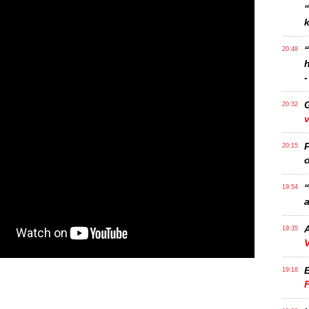
k
20:48
-
20:32
v
P
20:15
o
“
19:54
a
A
19:35
V
19:18