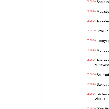
Sabiq na
06.08.26
Magistrat
06.08.26
Apteklərd
06.08.26
Özəl univ
06.08.26
İsmayıll
05.08.26
Metrodak
05.08.26
Ana xəstə
05.08.26
Mütəxəss
Şokolad 
05.08.26
Bakıda 1
05.08.26
İsti hava
05.08.26
VİDEO
“Sea Bree
05.08.26