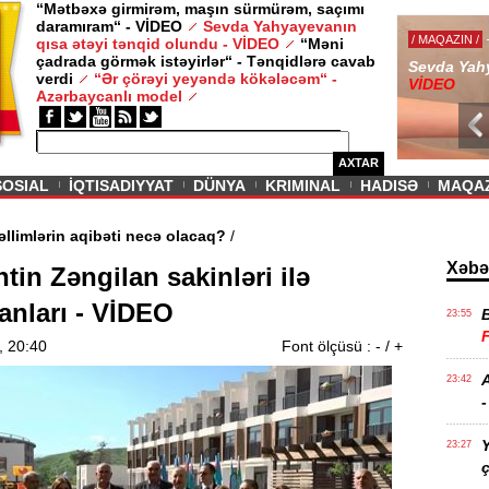
“Mətbəxə girmirəm, maşın sürmürəm, saçımı
daramıram“ - VİDEO
Sevda Yahyayevanın
/ MAQAZIN /
qısa ətəyi tənqid olundu - VİDEO
“Məni
çadrada görmək istəyirlər“ - Tənqidlərə cavab
Sevda Yahy
verdi
“Ər çörəyi yeyəndə kökələcəm“ -
VİDEO
Azərbaycanlı model
AXTAR
SOSIAL
İQTISADIYYAT
DÜNYA
KRIMINAL
HADISƏ
MAQA
d və müəllimlərin aqibəti necə olacaq?
/
Xəbə
tin Zəngilan sakinləri ilə
anları - VİDEO
23:55
, 20:40
Font ölçüsü :
-
/
+
A
23:42
-
Y
23:27
ç