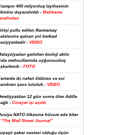
Trampın 400 milyonluq layihəsinin
ikintisi dayandırıldı -
Məhkəmə
ərəfindən
irişi pullu edilən Ramramay
əlaləsinə qalxan yol bərbad
əziyyətdədir -
VİDEO
alayziyadan gətirilən bioloji aktiv
qida məhsullarında uyğunsuzluq
şkarlanıb -
FOTO
ərtərdə iki nəfəri öldürən və evi
yandıran şəxs tutulub -
VİDEO
Əməliyyatdan 12 gün sonra ölən Adillə
ağlı -
Cinayət işi açıldı
Rusiya NATO ölkəsinə hücum edə bilər
-
“The Wall Street Journal”
Azyaşlı şəkər xəstəsi olduğu üçün