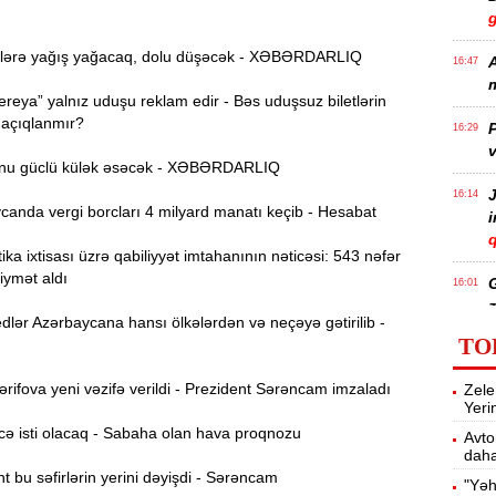
lərə yağış yağacaq, dolu düşəcək - XƏBƏRDARLIQ
A
16:47
m
reya” yalnız uduşu reklam edir - Bəs uduşsuz biletlərin
 açıqlanmır?
P
16:29
v
nu güclü külək əsəcək - XƏBƏRDARLIQ
J
16:14
anda vergi borcları 4 milyard manatı keçib - Hesabat
q
ika ixtisası üzrə qabiliyyət imtahanının nəticəsi: 543 nəfər
iymət aldı
16:01
z
lər Azərbaycana hansı ölkələrdən və neçəyə gətirilib -
TO
P
15:45
ifova yeni vəzifə verildi - Prezident Sərəncam imzaladı
Zele
T
Yeri
ə isti olacaq - Sabaha olan hava proqnozu
Avto
daha
15:28
 bu səfirlərin yerini dəyişdi - Sərəncam
"Yəh