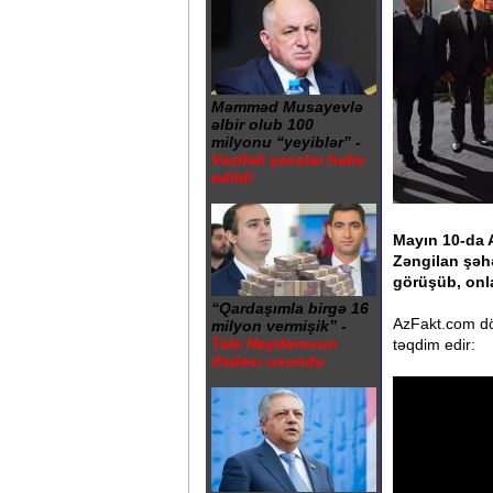
Məmməd Musayevlə
əlbir olub 100
milyonu “yeyiblər” -
Vəzifəli şəxslər həbs
edildi
Mayın 10-da 
Zəngilan şəhə
görüşüb, onla
“Qardaşımla birgə 16
AzFakt.com döv
milyon vermişik” -
Tale Heydərovun
təqdim edir:
ifadəsi oxundu