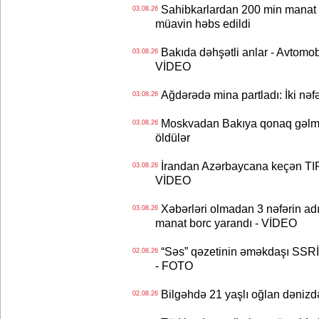
Sahibkarlardan 200 min manat rü
03.08.26
müavin həbs edildi
Bakıda dəhşətli anlar - Avtomobil
03.08.26
VİDEO
Ağdərədə mina partladı: İki nəfə
03.08.26
Moskvadan Bakıya qonaq gəlmişd
03.08.26
öldülər
İrandan Azərbaycana keçən TIR-
03.08.26
VİDEO
Xəbərləri olmadan 3 nəfərin adın
03.08.26
manat borc yarandı - VİDEO
“Səs” qəzetinin əməkdaşı SSRİ 
02.08.26
- FOTO
Bilgəhdə 21 yaşlı oğlan dənizdə b
02.08.26