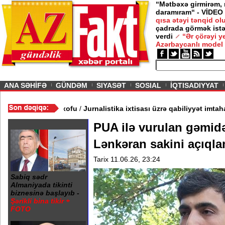
“Mətbəxə girmirəm,
daramıram“ - VİDEO
qısa ətəyi tənqid o
çadrada görmək istə
ə gedirəm” -
Nigar
verdi
“Ər çörəyi 
Azərbaycanlı model
ious
ANA SƏHİFƏ
GÜNDƏM
SIYASƏT
SOSIAL
İQTISADIYYAT
b - Rusiya elitasında FSB xofu
/
Jurnalistika ixtisası üzrə qabiliyy
PUA ilə vurulan gəmid
Lənkəran sakini açıqla
Tarix 11.06.26, 23:24
Sabiq sədr
Almaniyada tikinti
biznesinə başlayıb -
Şərikli bina tikir +
FOTO