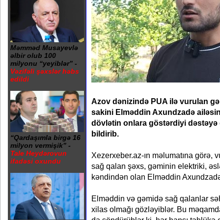
Məmməd Musayevlə
əlbir olub 100
milyonu “yeyiblər” -
Vəzifəli şəxslər həbs
edildi
Azov dənizində PUA ilə vurulan g
sakini Elməddin Axundzadə ailəsi
dövlətin onlara göstərdiyi dəstəy
bildirib.
“Qardaşımla birgə 16
milyon vermişik” -
Tale Heydərovun
Xezerxeber.az-ın məlumatına görə, v
ifadəsi oxundu
sağ qalan şəxs, gəminin elektriki, ə
kəndindən olan Elməddin Axundzadə 
Elməddin və gəmidə sağ qalanlar sə
xilas olmağı gözləyiblər. Bu məqamda