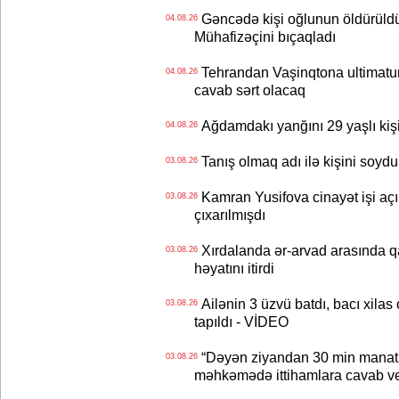
Gəncədə kişi oğlunun öldürüldüy
04.08.26
Mühafizəçini bıçaqladı
Tehrandan Vaşinqtona ultimatu
04.08.26
cavab sərt olacaq
Ağdamdakı yanğını 29 yaşlı kişi
04.08.26
Tanış olmaq adı ilə kişini soydu
03.08.26
Kamran Yusifova cinayət işi açıld
03.08.26
çıxarılmışdı
Xırdalanda ər-arvad arasında qa
03.08.26
həyatını itirdi
Ailənin 3 üzvü batdı, bacı xilas
03.08.26
tapıldı - VİDEO
“Dəyən ziyandan 30 min manat
03.08.26
məhkəmədə ittihamlara cavab ve