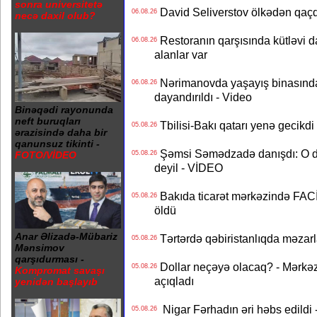
sonra universitetə
David Seliverstov ölkədən qaç
06.08.26
necə daxil olub?
Restoranın qarşısında kütləvi d
06.08.26
alanlar var
Nərimanovda yaşayış binasındakı 
06.08.26
dayandırıldı - Video
Binəqədi rayonunda
neft buruqları
Tbilisi-Bakı qatarı yenə gecikdi 
05.08.26
ərazisində daha bir
qanunsuz tikinti -
Şəmsi Səmədzadə danışdı: O d
05.08.26
FOTO/VİDEO
deyil - VİDEO
Bakıda ticarət mərkəzində FACİƏ
05.08.26
öldü
Anar Əlizadə-Mübariz
Tərtərdə qəbiristanlıqda məzarla
05.08.26
Mənsimov
qarşıdurması -
Dollar neçəyə olacaq? - Mərkə
05.08.26
Kompromat savaşı
açıqladı
yenidən başlayıb
Nigar Fərhadın əri həbs edildi 
05.08.26