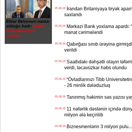
İrandan Britaniyaya tiryək apar
05.08.26
saxlandı
Eldar Əzizovun narazı
olduğu kadr:
Xalid
Mərkəzi Bank yoxlama apardı: “
05.08.26
Ələkbərov yola
manat cərimələndi
salınır...
Qabırğası sınıb ürəyinə girmişdi
05.08.26
verildi
Saatlıdakı dəhşətli olayın təfərr
05.08.26
verdi, təcavüzkar həbs olundu
“Övladlarınızı Tibb Universiteti
05.08.26
- 26 minlik dələduzluq
Tanınmış həkimin səs yazısı yay
05.08.26
11 nəfərlik dəstənin içində dün
04.08.26
milyon ələ keçirilib
Biznesmenlərin 3 milyon pulu..
04.08.26