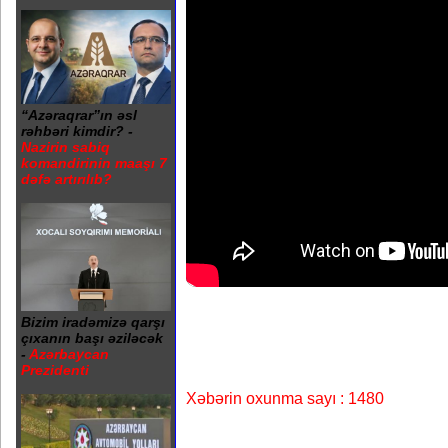
“Azəraqrar”ın əsl
rəhbəri kimdir? -
Nazirin sabiq
komandirinin maaşı 7
dəfə artırılıb?
Bizim iradəmizə qarşı
çıxanın başı əziləcək
-
Azərbaycan
Prezidenti
Xəbərin oxunma sayı : 1480