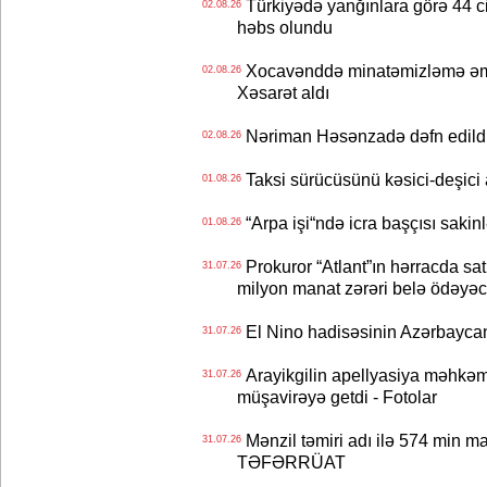
Türkiyədə yanğınlara görə 44 cina
02.08.26
həbs olundu
Xocavənddə minatəmizləmə əm
02.08.26
Xəsarət aldı
Nəriman Həsənzadə dəfn edildi 
02.08.26
Taksi sürücüsünü kəsici-deşici a
01.08.26
“Arpa işi“ndə icra başçısı sa
01.08.26
Prokuror “Atlant”ın hərracda satı
31.07.26
milyon manat zərəri belə ödəyəc
El Nino hadisəsinin Azərbaycana
31.07.26
Arayikgilin apellyasiya məhkəm
31.07.26
müşavirəyə getdi - Fotolar
Mənzil təmiri adı ilə 574 min ma
31.07.26
TƏFƏRRÜAT