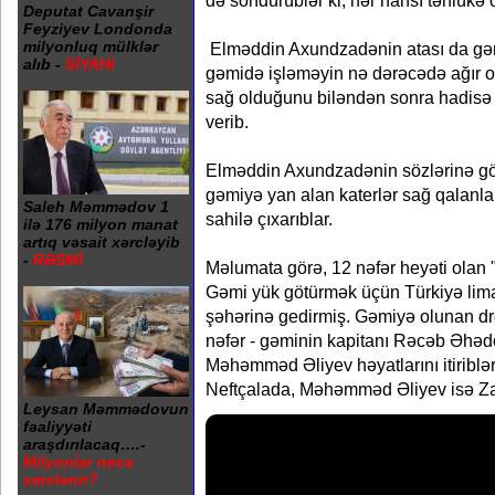
də söndürüblər ki, hər hansı təhlükə 
Deputat Cavanşir
Feyziyev Londonda
milyonluq mülklər
Elməddin Axundzadənin atası da gəm
alıb -
SİYAHI
gəmidə işləməyin nə dərəcədə ağır ol
sağ olduğunu biləndən sonra hadisə
verib.
Elməddin Axundzadənin sözlərinə gör
gəmiyə yan alan katerlər sağ qalanlar
Saleh Məmmədov 1
sahilə çıxarıblar.
ilə 176 milyon manat
artıq vəsait xərcləyib
-
RƏSMİ
Məlumata görə, 12 nəfər heyəti olan 
Gəmi yük götürmək üçün Türkiyə lim
şəhərinə gedirmiş. Gəmiyə olunan d
nəfər - gəminin kapitanı Rəcəb Əhədo
Məhəmməd Əliyev həyatlarını itiribl
Neftçalada, Məhəmməd Əliyev isə Zaq
Leysan Məmmədovun
fəaliyyəti
araşdırılacaq….-
Milyonlar necə
xərclənir?