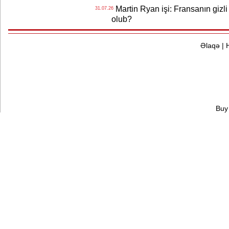
Martin Ryan işi: Fransanın gizli
31.07.26
olub?
Əlaqə
|
Buy 