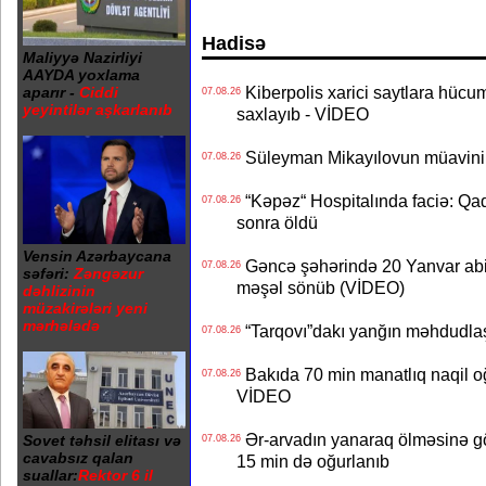
Hadisə
Maliyyə Nazirliyi
AAYDA yoxlama
Kiberpolis xarici saytlara hücum
aparır -
Ciddi
07.08.26
yeyintilər aşkarlanıb
saxlayıb - VİDEO
Süleyman Mikayılovun müavinin
07.08.26
“Kəpəz“ Hospitalında faciə: Qad
07.08.26
sonra öldü
Vensin Azərbaycana
Gəncə şəhərində 20 Yanvar abidə
07.08.26
səfəri:
Zəngəzur
məşəl sönüb (VİDEO)
dəhlizinin
müzakirələri yeni
mərhələdə
“Tarqovı”dakı yanğın məhdudla
07.08.26
Bakıda 70 min manatlıq naqil oğ
07.08.26
VİDEO
Ər-arvadın yanaraq ölməsinə gö
Sovet təhsil elitası və
07.08.26
cavabsız qalan
15 min də oğurlanıb
suallar:
Rektor 6 il