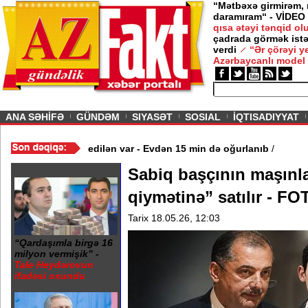
“Mətbəxə girmirəm,
daramıram“ - VİDEO
qısa ətəyi tənqid o
çadrada görmək istə
verdi
“Ər çörəyi 
Azərbaycanlı model
ious
ANA SƏHİFƏ
GÜNDƏM
SIYASƏT
SOSIAL
İQTISADIYYAT
araq ölməsinə görə həbs edilən var - Evdən 15 min də oğurlanıb
/
Sabiq başçının maşınla
qiymətinə” satılır - F
Tarix 18.05.26, 12:03
“Qardaşımla birgə 16
milyon vermişik” -
Tale Heydərovun
ifadəsi oxundu