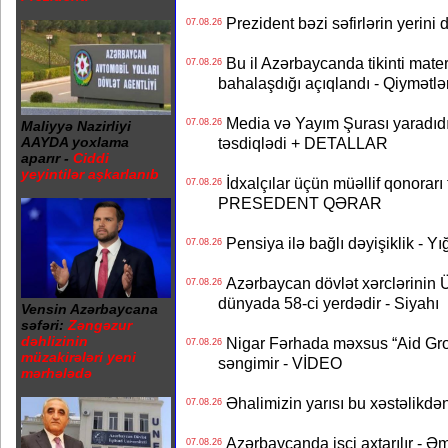
Prezident bəzi səfirlərin yeri
07.08.26
Bu il Azərbaycanda tikinti mater
07.08.26
bahalaşdığı açıqlandı - Qiymətlə
Media və Yayım Şurası yaradıdı 
07.08.26
Maliyyə Nazirliyi
təsdiqlədi + DETALLAR
AAYDA yoxlama
aparır -
Ciddi
yeyintilər aşkarlanıb
İdxalçılar üçün müəllif qonorarı
07.08.26
PRESEDENT QƏRAR
Pensiya ilə bağlı dəyişiklik - Yı
07.08.26
Azərbaycan dövlət xərclərinin
07.08.26
dünyada 58-ci yerdədir - Siyahı
Vensin Azərbaycana
səfəri:
Zəngəzur
dəhlizinin
Nigar Fərhada məxsus “Aid Grou
07.08.26
müzakirələri yeni
səngimir - VİDEO
mərhələdə
Əhalimizin yarısı bu xəstəlikdən
07.08.26
Azərbaycanda işçi axtarılır - Ə
07.08.26