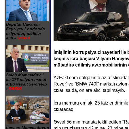
Deputat Cavanşir
Feyziyev Londonda
milyonluq mülklər
alıb -
SİYAHI
İmişlinin korrupsiya cinayətləri il
keçmiş icra başçısı Vilyam Hacıyevi
müsadirə edilmiş avtomobillərinin q
Saleh Məmmədov 1
AzFakt.com qafqazinfo.az-a istinadən
ilə 176 milyon manat
Rover” və “BMW 740İ” markalı avtomob
artıq vəsait xərcləyib
-
RƏSMİ
çıxarılsa da, onlara alıcı tapılmayıb.
İcra məmuru əmlakı 25 faiz endiriml
çıxaracaq.
Əvvəl 56 min manata təklif edilən “R
Leysan Məmmədovun
min ucuzlaşaraq 42 minə, 23 minə tə