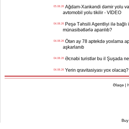
Ağdam-Xankəndi dəmir yolu və
05.08.26
avtomobil yolu tikilir - VİDEO
Peşə Təhsili Agentliyi ilə bağlı i
04.08.26
münasibətlərlə aparılıb?
Ötən ay 78 aptekdə yoxlama apa
04.08.26
aşkarlanıb
Əcnəbi turistlər bu il Şuşada ne
04.08.26
Yerin qravitasiyası yox olaca
04.08.26
Əlaqə
|
Buy 