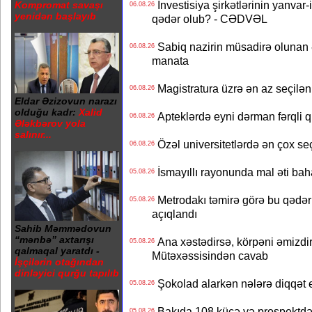
İnvestisiya şirkətlərinin yanvar-
Kompromat savaşı
06.08.26
yenidən başlayıb
qədər olub? - CƏDVƏL
Sabiq nazirin müsadirə olunan ə
06.08.26
manata
Magistratura üzrə ən az seçilən 
06.08.26
Eldar Əzizovun narazı
olduğu kadr:
Xalid
Apteklərdə eyni dərman fərqli q
06.08.26
Ələkbərov yola
salınır...
Özəl universitetlərdə ən çox seç
06.08.26
İsmayıllı rayonunda mal əti ba
05.08.26
Metrodakı təmirə görə bu qədər 
05.08.26
açıqlandı
Sahib Məmmədovun
“mənbə” axtarışı
Ana xəstədirsə, körpəni əmizdir
05.08.26
qalmaqal yaratdı -
Mütəxəssisindən cavab
İşçilərin otağından
dinləyici qurğu tapılıb
Şokolad alarkən nələrə diqqət 
05.08.26
Bakıda 108 küçə və prospektdə 
05.08.26