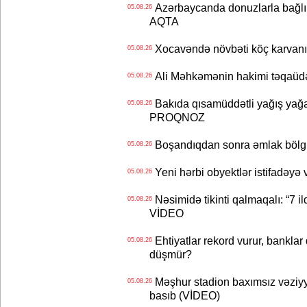
Azərbaycanda donuzlarla bağlı m
05.08.26
AQTA
Xocavəndə növbəti köç karvanı
05.08.26
Ali Məhkəmənin hakimi təqaüdə
05.08.26
Bakıda qısamüddətli yağış yağa
05.08.26
PROQNOZ
Boşandıqdan sonra əmlak bölgü
05.08.26
Yeni hərbi obyektlər istifadəyə
05.08.26
Nəsimidə tikinti qalmaqalı: “7 ildi
05.08.26
VİDEO
Ehtiyatlar rekord vurur, banklar q
05.08.26
düşmür?
Məşhur stadion baxımsız vəziyy
05.08.26
basıb (VİDEO)