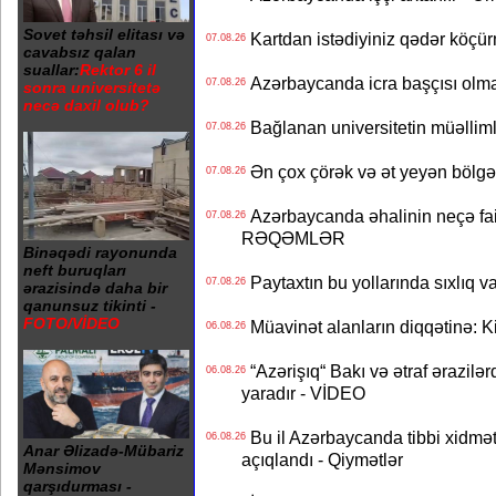
Sovet təhsil elitası və
Kartdan istədiyiniz qədər köçür
07.08.26
cavabsız qalan
suallar:
Rektor 6 il
Azərbaycanda icra başçısı olma
07.08.26
sonra universitetə
necə daxil olub?
Bağlanan universitetin müəllimlər
07.08.26
Ən çox çörək və ət yeyən bölgə
07.08.26
Azərbaycanda əhalinin neçə faizi 
07.08.26
RƏQƏMLƏR
Binəqədi rayonunda
neft buruqları
Paytaxtın bu yollarında sıxlıq v
07.08.26
ərazisində daha bir
qanunsuz tikinti -
FOTO/VİDEO
Müavinət alanların diqqətinə: Ki
06.08.26
“Azərişıq“ Bakı və ətraf ərazilə
06.08.26
yaradır - VİDEO
Bu il Azərbaycanda tibbi xidmət
06.08.26
Anar Əlizadə-Mübariz
açıqlandı - Qiymətlər
Mənsimov
qarşıdurması -