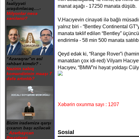
fəaliyyəti
manat aşağı - 17250 manata düşüb.
araşdırılacaq….-
Milyonlar necə
xərclənir?
V.Hacıyevin cinayəti ilə bağlı müsad
yalnız biri - “Bentley Continental GT”y
manata təklif edilən “Bentley” üçünc
endirimlə - 58 min 500 manata satılıb
Qeyd edək ki, “Range Rover”i (həmin
“Azəraqrar”ın əsl
manatdan çox idi-red) Vilyam Hacı
rəhbəri kimdir? -
Hacıyev, “BMW”ni həyat yoldaşı Cüly
Nazirin sabiq
komandirinin maaşı 7
dəfə artırılıb?
Xəbərin oxunma sayı : 1207
Bizim iradəmizə qarşı
çıxanın başı əziləcək
Sosial
-
Azərbaycan
Prezidenti