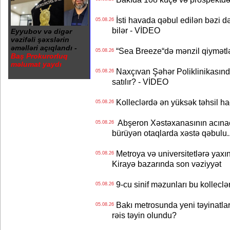
İsti havada qəbul edilən bəzi d
05.08.26
bilər - VİDEO
Eyyubov və digər
vəzifəli şəxslərin
əməlləri açıqlandı -
“Sea Breeze“də mənzil qiymətlər
05.08.26
Baş Prokurorluq
məlumat yaydı
Naxçıvan Şəhər Poliklinikasında
05.08.26
satılır? - VİDEO
Kolleclərdə ən yüksək təhsil haq
05.08.26
Abşeron Xəstəxanasının acınaca
05.08.26
bürüyən otaqlarda xəstə qəbulu..
Metroya və universitetlərə yaxın
05.08.26
Kirayə bazarında son vəziyyət
9-cu sinif məzunları bu kolleclə
05.08.26
Bakı metrosunda yeni təyinatlar
05.08.26
rəis təyin olundu?