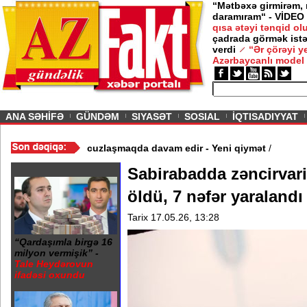
“Mətbəxə girmirəm,
daramıram“ - VİDEO
qısa ətəyi tənqid o
çadrada görmək istə
verdi
“Ər çörəyi 
Azərbaycanlı model
ious
ANA SƏHİFƏ
GÜNDƏM
SIYASƏT
SOSIAL
İQTISADIYYAT
Video
/
Azərbaycan nefti ucuzlaşmaqda davam edir - Yeni qiymət
/
Sabirabadda zəncirvari
öldü, 7 nəfər yaralandı
Tarix 17.05.26, 13:28
“Qardaşımla birgə 16
milyon vermişik” -
Tale Heydərovun
ifadəsi oxundu