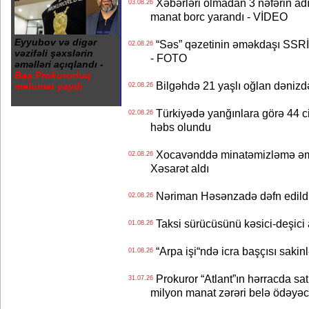
Xəbərləri olmadan 3 nəfərin adın
03.08.26
manat borc yarandı - VİDEO
Eyyubov və digər
“Səs” qəzetinin əməkdaşı SSRİ 
02.08.26
vəzifəli şəxslərin
- FOTO
əməlləri açıqlandı -
Baş Prokurorluq
Bilgəhdə 21 yaşlı oğlan dənizdə b
məlumat yaydı
02.08.26
Türkiyədə yanğınlara görə 44 cina
02.08.26
həbs olundu
Xocavənddə minatəmizləmə əm
02.08.26
Xəsarət aldı
Nəriman Həsənzadə dəfn edildi 
02.08.26
Taksi sürücüsünü kəsici-deşici a
01.08.26
“Arpa işi“ndə icra başçısı sa
01.08.26
Prokuror “Atlant”ın hərracda satı
31.07.26
milyon manat zərəri belə ödəyəc