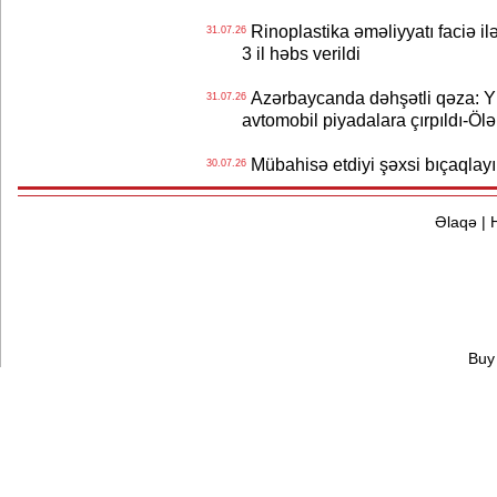
Rinoplastika əməliyyatı faciə il
31.07.26
3 il həbs verildi
Azərbaycanda dəhşətli qəza: Y
31.07.26
avtomobil piyadalara çırpıldı-Ölə
Mübahisə etdiyi şəxsi bıçaqlayı
30.07.26
Əlaqə
|
Buy 