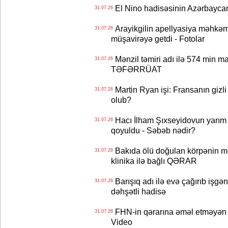
El Nino hadisəsinin Azərbaycana
31.07.26
Arayikgilin apellyasiya məhkəm
31.07.26
müşavirəyə getdi - Fotolar
Mənzil təmiri adı ilə 574 min ma
31.07.26
TƏFƏRRÜAT
Martin Ryan işi: Fransanın gizli
31.07.26
olub?
Hacı İlham Şıxseyidovun yarım
31.07.26
qoyuldu - Səbəb nədir?
Bakıda ölü doğulan körpənin me
31.07.26
klinika ilə bağlı QƏRAR
Barışıq adı ilə evə çağırıb işgən
31.07.26
dəhşətli hadisə
FHN-in qərarına əməl etməyən o
31.07.26
Video