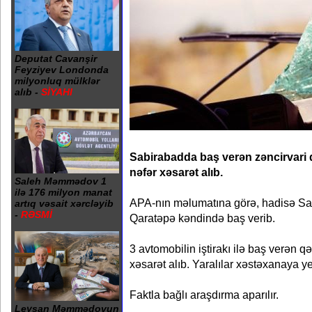
Deputat Cavanşir
Feyziyev Londonda
milyonluq mülklər
alıb -
SİYAHI
Sabirabadda baş verən zəncirvari 
nəfər xəsarət alıb.
Saleh Məmmədov 1
ilə 176 milyon manat
APA-nın məlumatına görə, hadisə S
artıq vəsait xərcləyib
-
RƏSMİ
Qaratəpə kəndində baş verib.
3 avtomobilin iştirakı ilə baş verən q
xəsarət alıb. Yaralılar xəstəxanaya yer
Faktla bağlı araşdırma aparılır.
Leysan Məmmədovun