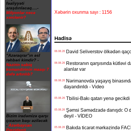
fəaliyyəti
araşdırılacaq….-
Xəbərin oxunma sayı : 1156
Milyonlar necə
xərclənir?
Hadisə
David Seliverstov ölkədən qaç
06.08.26
“Azəraqrar”ın əsl
rəhbəri kimdir? -
Restoranın qarşısında kütləvi d
06.08.26
Nazirin sabiq
alanlar var
komandirinin maaşı 7
dəfə artırılıb?
Nərimanovda yaşayış binasındakı 
06.08.26
dayandırıldı - Video
Tbilisi-Bakı qatarı yenə gecikdi 
05.08.26
Şəmsi Səmədzadə danışdı: O d
05.08.26
deyil - VİDEO
Bizim iradəmizə qarşı
çıxanın başı əziləcək
-
Azərbaycan
Bakıda ticarət mərkəzində FACİƏ
05.08.26
Prezidenti