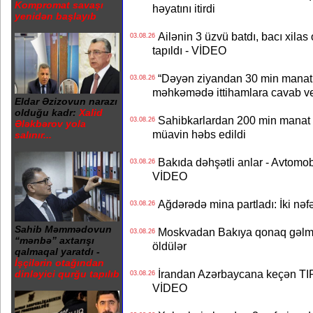
Kompromat savaşı
həyatını itirdi
yenidən başlayıb
Ailənin 3 üzvü batdı, bacı xilas
03.08.26
tapıldı - VİDEO
“Dəyən ziyandan 30 min manat
03.08.26
məhkəmədə ittihamlara cavab ve
Eldar Əzizovun narazı
olduğu kadr:
Xalid
Sahibkarlardan 200 min manat rü
03.08.26
Ələkbərov yola
müavin həbs edildi
salınır...
Bakıda dəhşətli anlar - Avtomobil
03.08.26
VİDEO
Ağdərədə mina partladı: İki nəfə
03.08.26
Sahib Məmmədovun
Moskvadan Bakıya qonaq gəlmişd
03.08.26
“mənbə” axtarışı
öldülər
qalmaqal yaratdı -
İşçilərin otağından
İrandan Azərbaycana keçən TIR-
dinləyici qurğu tapılıb
03.08.26
VİDEO