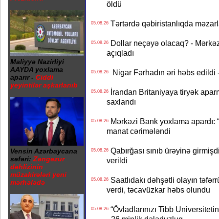
öldü
Tərtərdə qəbiristanlıqda məzarla
05.08.26
Dollar neçəyə olacaq? - Mərkə
05.08.26
açıqladı
Maliyyə Nazirliyi
AAYDA yoxlama
Nigar Fərhadın əri həbs edildi 
05.08.26
aparır -
Ciddi
yeyintilər aşkarlanıb
İrandan Britaniyaya tiryək apar
05.08.26
saxlandı
Mərkəzi Bank yoxlama apardı: “
05.08.26
manat cərimələndi
Qabırğası sınıb ürəyinə girmişdi
Vensin Azərbaycana
05.08.26
səfəri:
Zəngəzur
verildi
dəhlizinin
müzakirələri yeni
Saatlıdakı dəhşətli olayın təfərr
05.08.26
mərhələdə
verdi, təcavüzkar həbs olundu
“Övladlarınızı Tibb Universiteti
05.08.26