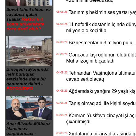
- 26 minlik dələduzluq
Sovet təhsil elitası və
Tanınmış həkimin səs yazısı yay
05.08.26
cavabsız qalan
suallar:
Rektor 6 il
11 nəfərlik dəstənin içində dün
sonra universitetə
04.08.26
necə daxil olub?
milyon ələ keçirilib
Biznesmenlərin 3 milyon pulu..
04.08.26
Gəncədə kişi oğlunun öldürüldüy
04.08.26
Mühafizəçini bıçaqladı
Binəqədi rayonunda
Tehrandan Vaşinqtona ultimatu
04.08.26
neft buruqları
cavab sərt olacaq
ərazisində daha bir
qanunsuz tikinti -
FOTO/VİDEO
Ağdamdakı yanğını 29 yaşlı kişi
04.08.26
Tanış olmaq adı ilə kişini soydu
03.08.26
Kamran Yusifova cinayət işi açıld
03.08.26
çıxarılmışdı
Anar Əlizadə-Mübariz
Mənsimov
Xırdalanda ər-arvad arasında qa
qarşıdurması -
03.08.26