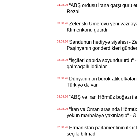
“ABŞ ordusu İrana qarşı quru əmə
04.08.26
Rezai
Zelenski Umerovu yeni vəzifəyə t
03.08.26
Klimenkonu gətirdi
Sandunun hədiyyə siyahısı - Ze
03.08.26
Paşinyanın göndərdikləri gündə
“İşçiləri qapıda soyundururdu“ - 
03.08.26
qalmaqallı iddialar
Dünyanın ən bürokratik ölkələri
03.08.26
Türkiyə də var
“ABŞ və İran Hörmüz boğazı ilə b
03.08.26
“İran və Oman arasında Hörmüz b
02.08.26
yekun mərhələyə yaxınlaşıb“ - Ə
Ermənistan parlamentinin ilk icl
02.08.26
seçilə bilmədi