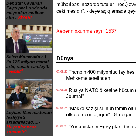
Deputat Cavanşir
müharibəsi nəzərdə tutulur - red.) əv
Feyziyev Londonda
çəkilməsidir", - deyə açıqlamada qey
milyonluq mülklər
alıb -
SİYAHI
Xəbərin oxunma sayı : 1537
Saleh Məmmədov 1
Dünya
ilə 176 milyon manat
artıq vəsait xərcləyib
-
RƏSMİ
Trampın 400 milyonluq layihəsinin
07.08.26
Məhkəmə tərəfindən
Rusiya NATO ölkəsinə hücum edə
07.08.26
Journal”
“Məkkə sazişi sülhün təmin olu
07.08.26
Leysan Məmmədovun
ölkələr üçün açıqdır“ - Ərdoğan
fəaliyyəti
araşdırılacaq….-
“Yunanıstanın Egey planı birtərə
Milyonlar necə
07.08.26
xərclənir?