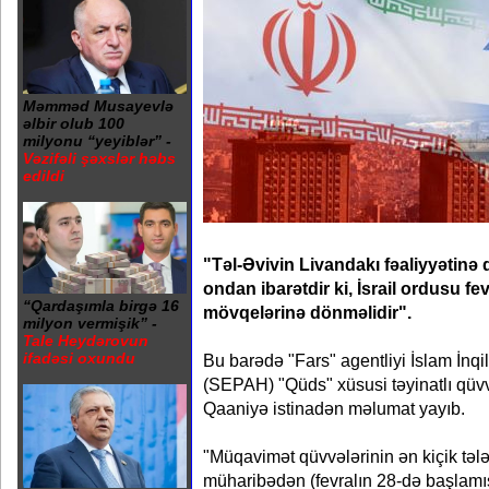
Məmməd Musayevlə
əlbir olub 100
milyonu “yeyiblər” -
Vəzifəli şəxslər həbs
edildi
"Təl-Əvivin Livandakı fəaliyyətinə 
ondan ibarətdir ki, İsrail ordusu fe
“Qardaşımla birgə 16
mövqelərinə dönməlidir".
milyon vermişik” -
Tale Heydərovun
ifadəsi oxundu
Bu barədə "Fars" agentliyi İslam İnqi
(SEPAH) "Qüds" xüsusi təyinatlı qüv
Qaaniyə istinadən məlumat yayıb.
"Müqavimət qüvvələrinin ən kiçik tələb
müharibədən (fevralın 28-də başlamış