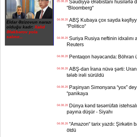
Səudiyyə Ərəbistanı husilərlə da
05.08.26
“Bloomberg“
ABŞ Kubaya çox sayda kəşfiyyatç
04.08.26
Eldar Əzizovun narazı
“Politico“
olduğu kadr:
Xalid
Ələkbərov yola
salınır...
Suriya Rusiya neftinin idxalını 
04.08.26
Reuters
Pentaqon həyəcanda: Böhran ü
04.08.26
ABŞ-dan İrana nüvə şərti: Uran eh
04.08.26
tələb irəli sürüldü
Paşinyan Simonyana “yox” deyib
04.08.26
“panikaya
Dünya kənd təsərrüfatı istehsalı
04.08.26
payına düşür - Siyahı
“Amazon“ tarix yazdı: Şirkətin ba
04.08.26
ötdü