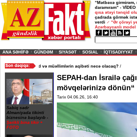
“Mətbəxə girmirəm,
daramıram“ - VİDEO
qısa ətəyi tənqid o
çadrada görmək istə
verdi
“Ər çörəyi 
Azərbaycanlı model
ious
ANA SƏHİFƏ
GÜNDƏM
SIYASƏT
SOSIAL
İQTISADIYYAT
məktəb bağlandı - Şagird və müəllimlərin aqibəti necə olacaq?
/
SEPAH-dan İsrailə çağı
mövqelərinizə dönün“
Tarix 04.06.26, 16:40
Sabiq sədr
Almaniyada tikinti
biznesinə başlayıb -
Şərikli bina tikir +
FOTO