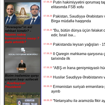
Putin hakimiyyətini qorumaq tapş
07.08.26
elitasında FSB xofu
Pakistan, Səudiyyə Ərəbistanı v
07.08.26
Birgə müdafiə haqqında
“Azəraqrar”ın əsl
“Bu, bütün dünya üçün fəlakət o
07.08.26
rəhbəri kimdir? -
Nazirin sabiq
edir, İsrail isə...
komandirinin maaşı 7
dəfə artırılıb?
Pakistanda leysan yağışları - 1
07.08.26
II Qaregin məhkəmə qarşısına çı
07.08.26
tarixində ilk
“ABŞ-ın İrana genişmiqyaslı hüc
07.08.26
Bizim iradəmizə qarşı
Husilər Səudiyyə Ərəbistanını vu
07.08.26
çıxanın başı əziləcək
-
Azərbaycan
Ermənistan suriyalı ermənilərə p
Prezidenti
06.08.26
ayırıb
“Netanyahu ilə aramızda fikir ayr
06.08.26