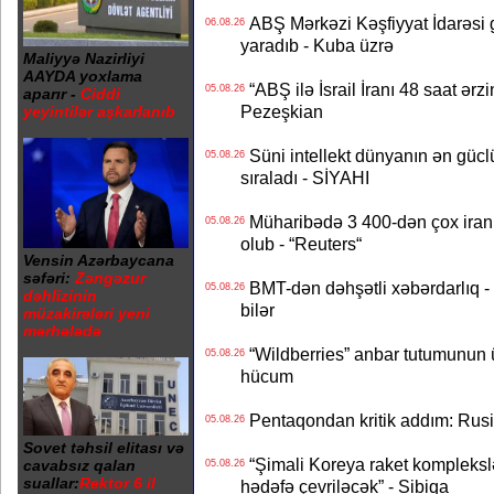
ABŞ Mərkəzi Kəşfiyyat İdarəsi g
06.08.26
yaradıb - Kuba üzrə
Maliyyə Nazirliyi
AAYDA yoxlama
“ABŞ ilə İsrail İranı 48 saat ərzi
05.08.26
aparır -
Ciddi
Pezeşkian
yeyintilər aşkarlanıb
Süni intellekt dünyanın ən güclü
05.08.26
sıraladı - SİYAHI
Müharibədə 3 400-dən çox iranl
05.08.26
olub - “Reuters“
Vensin Azərbaycana
səfəri:
Zəngəzur
BMT-dən dəhşətli xəbərdarlıq - 
05.08.26
dəhlizinin
bilər
müzakirələri yeni
mərhələdə
“Wildberries” anbar tutumunun üçd
05.08.26
hücum
Pentaqondan kritik addım: Rusiy
05.08.26
Sovet təhsil elitası və
“Şimali Koreya raket kompleksl
cavabsız qalan
05.08.26
suallar:
Rektor 6 il
hədəfə çevriləcək” - Sibiqa