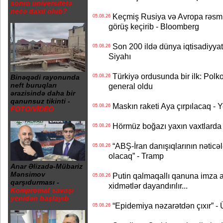
sonra universitetə
necə daxil olub?
Keçmiş Rusiya və Avropa rəsmilə
05.08.26
görüş keçirib - Bloomberg
Son 200 ildə dünya iqtisadiyyatın
05.08.26
Siyahı
Türkiyə ordusunda bir ilk: Polk
05.08.26
Binəqədi rayonunda
neft buruqları
general oldu
ərazisində daha bir
qanunsuz tikinti -
Maskın raketi Aya çırpılacaq - 
05.08.26
FOTO/VİDEO
Hörmüz boğazı yaxın vaxtlarda 
05.08.26
“ABŞ-İran danışıqlarının nəticə
05.08.26
olacaq” - Tramp
Anar Əlizadə-Mübariz
Mənsimov
Putin qalmaqallı qanuna imza at
05.08.26
qarşıdurması -
xidmətlər dayandırılır...
Kompromat savaşı
yenidən başlayıb
“Epidemiya nəzarətdən çıxır” -
05.08.26