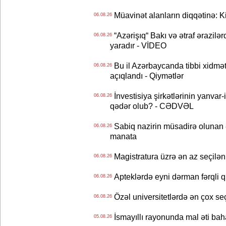
Müavinət alanların diqqətinə: Ki
06.08.26
“Azərişıq“ Bakı və ətraf ərazilə
06.08.26
yaradır - VİDEO
Bu il Azərbaycanda tibbi xidmət
06.08.26
açıqlandı - Qiymətlər
İnvestisiya şirkətlərinin yanvar-
06.08.26
qədər olub? - CƏDVƏL
Sabiq nazirin müsadirə olunan ə
06.08.26
manata
Magistratura üzrə ən az seçilən 
06.08.26
Apteklərdə eyni dərman fərqli q
06.08.26
Özəl universitetlərdə ən çox seç
06.08.26
İsmayıllı rayonunda mal əti ba
05.08.26