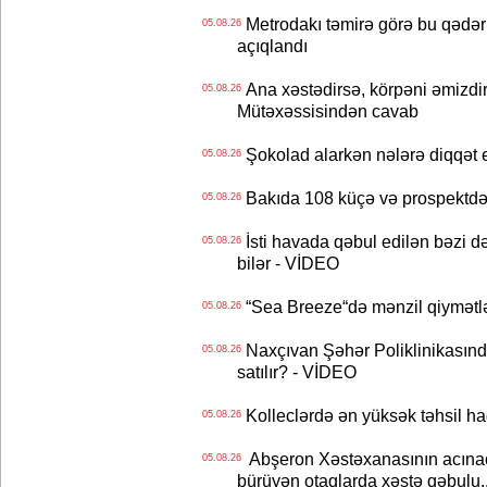
Metrodakı təmirə görə bu qədər 
05.08.26
açıqlandı
Ana xəstədirsə, körpəni əmizdir
05.08.26
Mütəxəssisindən cavab
Şokolad alarkən nələrə diqqət 
05.08.26
Bakıda 108 küçə və prospektdə 
05.08.26
İsti havada qəbul edilən bəzi d
05.08.26
bilər - VİDEO
“Sea Breeze“də mənzil qiymətlər
05.08.26
Naxçıvan Şəhər Poliklinikasında
05.08.26
satılır? - VİDEO
Kolleclərdə ən yüksək təhsil haq
05.08.26
Abşeron Xəstəxanasının acınaca
05.08.26
bürüyən otaqlarda xəstə qəbulu..