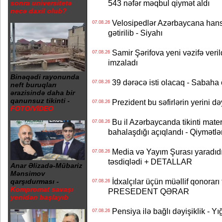
543 nəfər məqbul qiymət aldı
sonra universitetə
necə daxil olub?
Velosipedlər Azərbaycana hans
07.08.26
gətirilib - Siyahı
Samir Şərifova yeni vəzifə veri
07.08.26
imzaladı
Binəqədi rayonunda
39 dərəcə isti olacaq - Sabaha
07.08.26
neft buruqları
ərazisində daha bir
qanunsuz tikinti -
Prezident bu səfirlərin yerini d
07.08.26
FOTO/VİDEO
Bu il Azərbaycanda tikinti mater
07.08.26
bahalaşdığı açıqlandı - Qiymətlə
Media və Yayım Şurası yaradıdı 
07.08.26
təsdiqlədi + DETALLAR
Anar Əlizadə-Mübariz
Mənsimov
İdxalçılar üçün müəllif qonorarı
qarşıdurması -
07.08.26
Kompromat savaşı
PRESEDENT QƏRAR
yenidən başlayıb
Pensiya ilə bağlı dəyişiklik - Yı
07.08.26