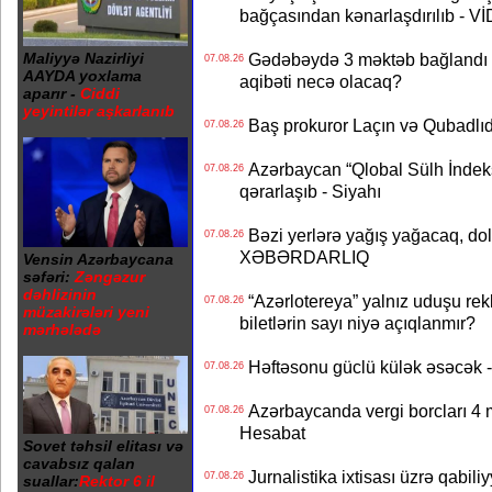
bağçasından kənarlaşdırılıb - V
Maliyyə Nazirliyi
Gədəbəydə 3 məktəb bağlandı - 
07.08.26
AAYDA yoxlama
aqibəti necə olacaq?
aparır -
Ciddi
yeyintilər aşkarlanıb
Baş prokuror Laçın və Qubadl
07.08.26
Azərbaycan “Qlobal Sülh İndek
07.08.26
qərarlaşıb - Siyahı
Bəzi yerlərə yağış yağacaq, do
07.08.26
XƏBƏRDARLIQ
Vensin Azərbaycana
səfəri:
Zəngəzur
dəhlizinin
“Azərlotereya” yalnız uduşu rek
07.08.26
müzakirələri yeni
biletlərin sayı niyə açıqlanmır?
mərhələdə
Həftəsonu güclü külək əsəcə
07.08.26
Azərbaycanda vergi borcları 4 m
07.08.26
Hesabat
Sovet təhsil elitası və
cavabsız qalan
Jurnalistika ixtisası üzrə qabiliy
07.08.26
suallar:
Rektor 6 il