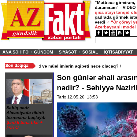
“Mətbəxə girmirəm,
daramıram“ - VİDEO
qısa ətəyi tənqid o
çadrada görmək istə
verdi
“Ər çörəyi 
Azərbaycanlı model
ious
ANA SƏHİFƏ
GÜNDƏM
SIYASƏT
SOSIAL
İQTISADIYYAT
 məktəb bağlandı - Şagird və müəllimlərin aqibəti necə olacaq?
/
Son günlər əhali arası
nədir? - Səhiyyə Nazir
Tarix 12.05.26, 13:53
Sabiq sədr
Almaniyada tikinti
biznesinə başlayıb -
Şərikli bina tikir +
FOTO