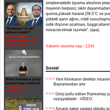
simptomatikdir (qusma əleyhinə prepara
mayenin bərpası), lakin dayanmadan
qusma,yüksək hərarət (38.5°C və yux
şiddətli qarın ağrısı, ciddi susuzlaşm
sidik ifrazının azalması, başgicəllə
“Azəraqrar”ın əsl
müraciət etmək lazımdır”. (apa)
rəhbəri kimdir? -
Nazirin sabiq
komandirinin maaşı 7
dəfə artırılıb?
Xəbərin oxunma sayı : 1243
Sosial
Yeni Klinikanın direktor müavini 
Bizim iradəmizə qarşı
07.08.26
çıxanın başı əziləcək
Bayramovdan əmr
-
Azərbaycan
Prezidenti
Girişi pullu edilən Ramramay şə
07.08.26
vəziyyətdədir - VİDEO
Azyaşlı şəkər xəstəsi olduğu ü
07.08.26