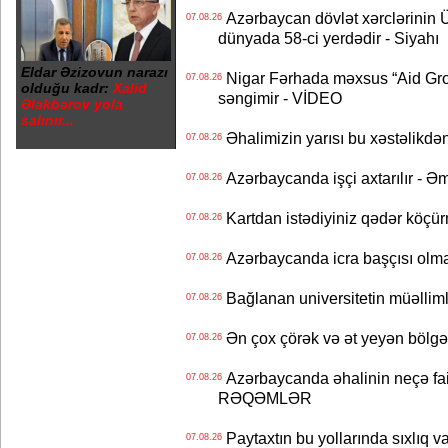
Azərbaycan dövlət xərclərinin
07.08.26
dünyada 58-ci yerdədir - Siyahı
Eldar Əzizovun narazı
Nigar Fərhada məxsus “Aid Grou
07.08.26
olduğu kadr:
Xalid
səngimir - VİDEO
Ələkbərov yola
salınır...
Əhalimizin yarısı bu xəstəlikdən
07.08.26
Azərbaycanda işçi axtarılır - Ə
07.08.26
Kartdan istədiyiniz qədər köçür
07.08.26
Azərbaycanda icra başçısı olma
07.08.26
Bağlanan universitetin müəllimlər
07.08.26
Ən çox çörək və ət yeyən bölgə
07.08.26
Azərbaycanda əhalinin neçə faizi 
07.08.26
RƏQƏMLƏR
Paytaxtın bu yollarında sıxlıq v
07.08.26