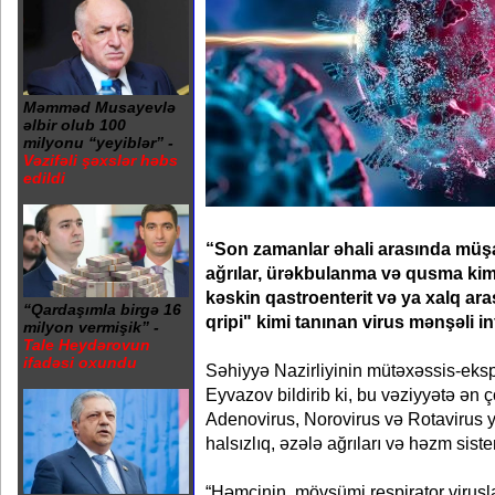
Məmməd Musayevlə
əlbir olub 100
milyonu “yeyiblər” -
Vəzifəli şəxslər həbs
edildi
“Son zamanlar əhali arasında müşa
ağrılar, ürəkbulanma və qusma kim
kəskin qastroenterit və ya xalq a
“Qardaşımla birgə 16
qripi" kimi tanınan virus mənşəli in
milyon vermişik” -
Tale Heydərovun
ifadəsi oxundu
Səhiyyə Nazirliyinin mütəxəssis-ekspe
Eyvazov bildirib ki, bu vəziyyətə ən 
Adenovirus, Norovirus və Rotavirus y
halsızlıq, əzələ ağrıları və həzm sist
“Həmçinin, mövsümi respirator virusla