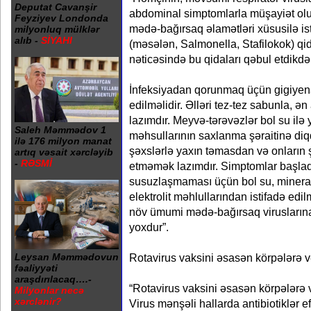
Deputat Cavanşir
abdominal simptomlarla müşayiət olu
Feyziyev Londonda
mədə-bağırsaq əlamətləri xüsusilə ist
milyonluq mülklər
alıb -
SİYAHI
(məsələn, Salmonella, Stafilokok) qid
nəticəsində bu qidaları qəbul etdikdə 
İnfeksiyadan qorunmaq üçün gigiyena
edilməlidir. Əlləri tez-tez sabunla, 
lazımdır. Meyvə-tərəvəzlər bol su ilə 
Saleh Məmmədov 1
məhsullarının saxlanma şəraitinə diqq
ilə 176 milyon manat
şəxslərlə yaxın təmasdan və onların ş
artıq vəsait xərcləyib
-
RƏSMİ
etməmək lazımdır. Simptomlar başla
susuzlaşmaması üçün bol su, mineral
elektrolit məhlullarından istifadə edi
növ ümumi mədə-bağırsaq viruslarına 
yoxdur”.
Rotavirus vaksini əsasən körpələrə və
Leysan Məmmədovun
fəaliyyəti
araşdırılacaq….-
“Rotavirus vaksini əsasən körpələrə və
Milyonlar necə
xərclənir?
Virus mənşəli hallarda antibiotiklər e