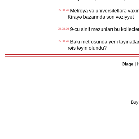
Metroya və universitetlərə yaxın
05.08.26
Kirayə bazarında son vəziyyət
9-cu sinif məzunları bu kolleclə
05.08.26
Bakı metrosunda yeni təyinatlar
05.08.26
rəis təyin olundu?
Əlaqə
|
Buy 