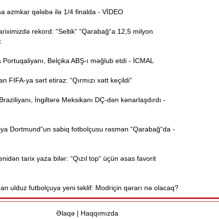
a əzmkar qələbə ilə 1/4 finalda - VİDEO
15:44
riximizdə rekord: “Seltik“ “Qarabağ“a 12,5 milyon
U
k
 Portuqaliyanı, Belçika ABŞ-ı məğlub etdi - İCMAL
B
15:27
FIFA-ya sərt etiraz: “Qırmızı xətt keçildi“
aziliyanı, İngiltərə Meksikanı DÇ-dən kənarlaşdırdı -
S
15:12
l
ya Dortmund“un sabiq fotbolçusu rəsmən “Qarabağ“da -
T
14:58
idən tarix yaza bilər: “Qızıl top“ üçün əsas favorit
14:42
n ulduz futbolçuya yeni təklif: Modriçin qərarı nə olacaq?
9
14:25
b
Əlaqə
|
Haqqımızda