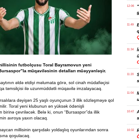
“
12:06
g
B
11:49
q
İ
11:34
ü
illisinin futbolçusu Toral Bayramovun yeni
ursaspor”la müqaviləsinin detalları müəyyənləşir.
11:20
s
saytının əldə etdiyi məlumata görə, sol cinah müdafiəçisi
iqa təmsilçisi ilə uzunmüddətli müqavilə imzalayacaq.
M
11:04
u
salılara dəyişən 25 yaşlı oyunçunun 3 illik sözləşməyə qol
ilir. Toral yeni klubunun ən yüksək ödənişli
A
 birinə çevriləcək. Belə ki, onun “Bursaspor”da illik
10:47
min avroya yaxın olacaq.
s
aycan millisinin qarşıdakı yoldaşlıq oyunlarından sonra
R
10:32
ına qoşulacaq.
Ö