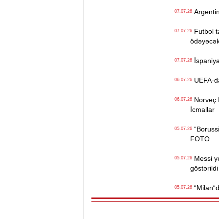
Argentin
07.07.26
Futbol ta
07.07.26
ödəyəcə
İspaniya
07.07.26
UEFA-dan 
06.07.26
Norveç Br
06.07.26
İcmallar
“Borussi
05.07.26
FOTO
Messi yen
05.07.26
göstərildi
“Milan“da
05.07.26