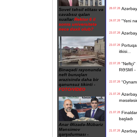
Azərbayc
26.07.26
Sovet təhsil elitası və
cavabsız qalan
suallar:
Rektor 6 il
“Yeni nə
24.07.26
sonra universitetə
necə daxil olub?
Azərbayca
23.07.26
Portuqali
23.07.26
itkisi...
“Neftçi“ 
22.07.26
RƏSMİ -
Binəqədi rayonunda
neft buruqları
ərazisində daha bir
“Oynamaq
22.07.26
qanunsuz tikinti -
FOTO/VİDEO
Azərbayc
21.07.26
məsələsi
Finaldan
21.07.26
başladı
Anar Əlizadə-Mübariz
Mənsimov
Azərbayca
21.07.26
qarşıdurması -