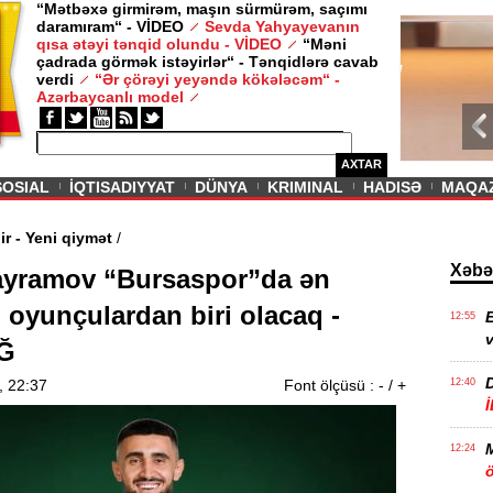
“Mətbəxə girmirəm, maşın sürmürəm, saçımı
daramıram“ - VİDEO
Sevda Yahyayevanın
/ MAQAZIN /
qısa ətəyi tənqid olundu - VİDEO
“Məni
çadrada görmək istəyirlər“ - Tənqidlərə cavab
Sevda Yahy
verdi
“Ər çörəyi yeyəndə kökələcəm“ -
VİDEO
Azərbaycanlı model
AXTAR
SOSIAL
İQTISADIYYAT
DÜNYA
KRIMINAL
HADISƏ
MAQA
vam edir - Yeni qiymət
/
Xəbə
ayramov “Bursaspor”da ən
i oyunçulardan biri olacaq -
E
12:55
v
Ğ
, 22:37
Font ölçüsü :
-
/
+
12:40
12:24
ö