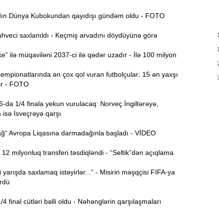
T
17:35
n Dünya Kubokundan qayıdışı gündəm oldu - FOTO
e
hveci saxlanıldı - Keçmiş arvadını döydüyünə görə
17:20
v
” ilə müqaviləni 2037-ci ilə qədər uzadır - İlə 100 milyon
x
mpionatlarında ən çox qol vuran futbolçular: 15 ən yaxşı
17:03
r - FOTO
da 1/4 finala yekun vurulacaq: Norveç İngiltərəyə,
N
16:47
 isə İsveçrəyə qarşı
“ Avropa Liqasına darmadağınla başladı - VİDEO
İ
16:29
i
2 milyonluq transferi təsdiqləndi - “Seltik”dən açıqlama
“
16:14
yarışda saxlamaq istəyirlər...” - Misirin məşqçisi FIFA-ya
rdü
ç
 final cütləri bəlli oldu - Nəhənglərin qarşılaşmaları
M
16:00
a