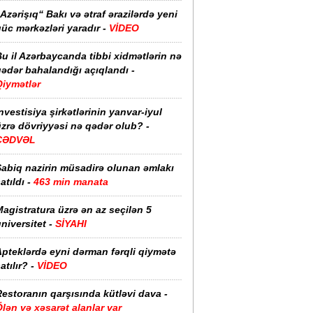
Azərişıq“ Bakı və ətraf ərazilərdə yeni
üc mərkəzləri yaradır -
VİDEO
u il Azərbaycanda tibbi xidmətlərin nə
ədər bahalandığı açıqlandı -
Qiymətlər
nvestisiya şirkətlərinin yanvar-iyul
zrə dövriyyəsi nə qədər olub? -
CƏDVƏL
Sabiq nazirin müsadirə olunan əmlakı
atıldı -
463 min manata
agistratura üzrə ən az seçilən 5
niversitet -
SİYAHI
pteklərdə eyni dərman fərqli qiymətə
atılır? -
VİDEO
estoranın qarşısında kütləvi dava -
lən və xəsarət alanlar var