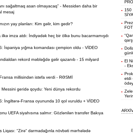
PR
nı sağaltmaq asan olmayacaq” - Messidən daha bir
19:31
150 
l mesaj
b
SİY
Prez
ızın yay planları: Kim gəlir, kim gedir?
19:16
FOT
d
“Qar
ilkə imza atdı: İndiyədək heç bir ölkə bunu bacarmamışdı
qarş
19:00
 İspaniya yığma komandası çempion oldu - VİDEO
Doll
günl
dialdan rekord məbləğdə gəlir qazanıb - 15 milyard
El N
18:41
- Ek
Ç
Prok
ansa millisindən istefa verdi - RƏSMİ
etdi
N
18:22
ödəy
a
essini geridə qoydu: Yeni dünya rekordu
Zele
Yeri
K
18:05
 İngiltərə-Fransa oyununda 10 qol vuruldu + VİDEO
o
ARXİ
onu UEFA siyahısına salmır: Gözlənilən transfer Bakıya
17:49
A
B
 Liqası: “Zirə“ darmadağınla növbəti mərhələdə