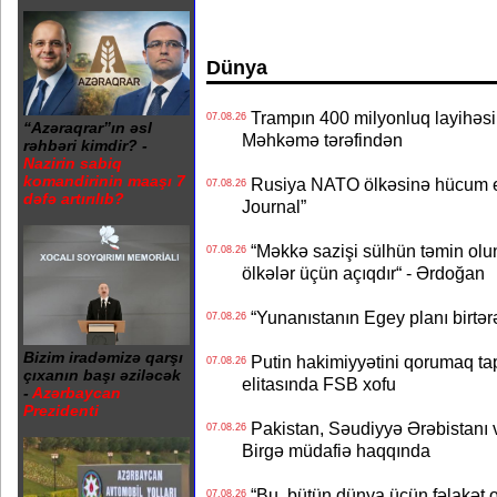
Dünya
Trampın 400 milyonluq layihəsinin
07.08.26
“Azəraqrar”ın əsl
Məhkəmə tərəfindən
rəhbəri kimdir? -
Nazirin sabiq
komandirinin maaşı 7
Rusiya NATO ölkəsinə hücum edə
07.08.26
dəfə artırılıb?
Journal”
“Məkkə sazişi sülhün təmin olu
07.08.26
ölkələr üçün açıqdır“ - Ərdoğan
“Yunanıstanın Egey planı birtərə
07.08.26
Bizim iradəmizə qarşı
Putin hakimiyyətini qorumaq tapş
07.08.26
çıxanın başı əziləcək
elitasında FSB xofu
-
Azərbaycan
Prezidenti
Pakistan, Səudiyyə Ərəbistanı v
07.08.26
Birgə müdafiə haqqında
“Bu, bütün dünya üçün fəlakət o
07.08.26