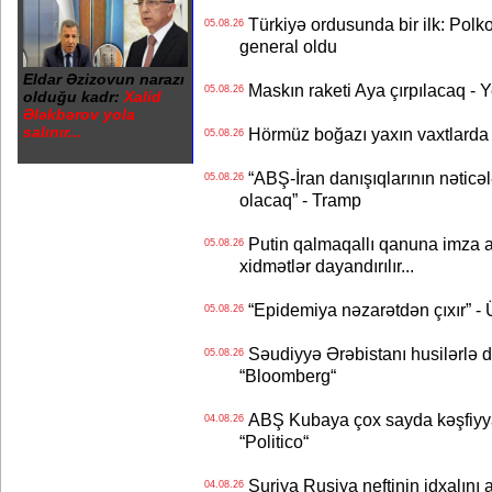
Türkiyə ordusunda bir ilk: Polk
05.08.26
general oldu
Eldar Əzizovun narazı
Maskın raketi Aya çırpılacaq - 
05.08.26
olduğu kadr:
Xalid
Ələkbərov yola
salınır...
Hörmüz boğazı yaxın vaxtlarda 
05.08.26
“ABŞ-İran danışıqlarının nəticə
05.08.26
olacaq” - Tramp
Putin qalmaqallı qanuna imza at
05.08.26
xidmətlər dayandırılır...
“Epidemiya nəzarətdən çıxır” -
05.08.26
Səudiyyə Ərəbistanı husilərlə da
05.08.26
“Bloomberg“
ABŞ Kubaya çox sayda kəşfiyyatç
04.08.26
“Politico“
Suriya Rusiya neftinin idxalını 
04.08.26