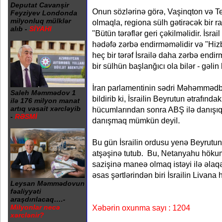
Deputat Cavanşir
Onun sözlərinə görə, Vaşinqton və Te
Feyziyev Londonda
milyonluq mülklər
olmaqla, regiona sülh gətirəcək bir r
alıb -
SİYAHI
"Bütün tərəflər geri çəkilməlidir. İsrai
hədəfə zərbə endirməməlidir və "Hizb
heç bir tərəf İsrailə daha zərbə endi
bir sülhün başlanğıcı ola bilər - gəli
İran parlamentinin sədri Məhəmmədb
Saleh Məmmədov 1
bildirib ki, İsrailin Beyrutun ətrafın
ilə 176 milyon manat
artıq vəsait xərcləyib
hücumlarından sonra ABŞ ilə danışıq
-
RƏSMİ
danışmaq mümkün deyil.
Bu gün İsrailin ordusu yenə Beyrutu
atşəşinə tutub. Bu, Netanyahu hökum
sazişinə maneə olmaq istəyi ilə əlaqə
əsas şərtlərindən biri İsrailin Livana
Leysan Məmmədovun
fəaliyyəti
araşdırılacaq….-
Xəbərin oxunma sayı : 1204
Milyonlar necə
xərclənir?