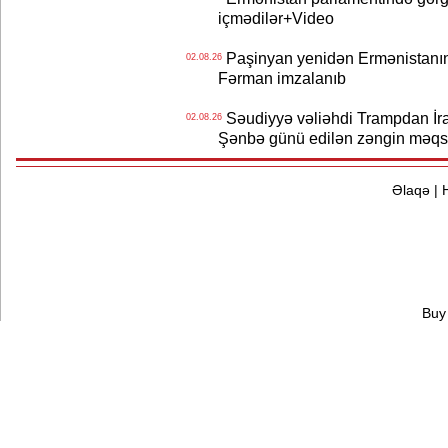
içmədilər+Video
Paşinyan yenidən Ermənistanın B
02.08.26
Fərman imzalanıb
Səudiyyə vəliəhdi Trampdan İran
02.08.26
Şənbə günü edilən zəngin məqs
Əlaqə
|
Buy 