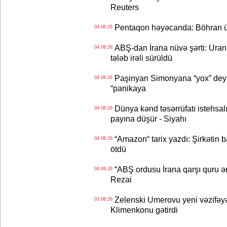
Reuters
Pentaqon həyəcanda: Böhran ü
04.08.26
ABŞ-dan İrana nüvə şərti: Uran eh
04.08.26
tələb irəli sürüldü
Paşinyan Simonyana “yox” deyib
04.08.26
“panikaya
Dünya kənd təsərrüfatı istehsalı
04.08.26
payına düşür - Siyahı
“Amazon“ tarix yazdı: Şirkətin ba
04.08.26
ötdü
“ABŞ ordusu İrana qarşı quru əmə
04.08.26
Rezai
Zelenski Umerovu yeni vəzifəyə t
03.08.26
Klimenkonu gətirdi