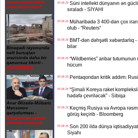
sonra universitetə
Süni intellekt dünyanın ən güclü
05.08.26
necə daxil olub?
sıraladı - SİYAHI
Müharibədə 3 400-dən çox iranl
05.08.26
olub - “Reuters“
BMT-dən dəhşətli xəbərdarlıq - 
05.08.26
bilər
Binəqədi rayonunda
neft buruqları
ərazisində daha bir
“Wildberries” anbar tutumunun üçd
05.08.26
qanunsuz tikinti -
hücum
FOTO/VİDEO
Pentaqondan kritik addım: Rusiy
05.08.26
“Şimali Koreya raket kompleksl
05.08.26
hədəfə çevriləcək” - Sibiqa
Anar Əlizadə-Mübariz
Keçmiş Rusiya və Avropa rəsmilə
Mənsimov
05.08.26
qarşıdurması -
görüş keçirib - Bloomberg
Kompromat savaşı
yenidən başlayıb
Son 200 ildə dünya iqtisadiyyatın
05.08.26
Siyahı