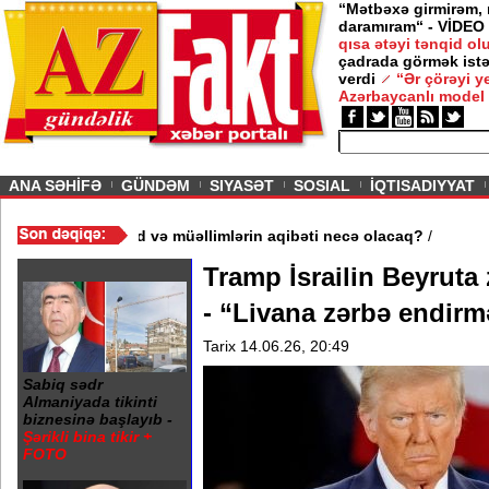
“Mətbəxə girmirəm,
daramıram“ - VİDEO
qısa ətəyi tənqid o
çadrada görmək istə
verdi
“Ər çörəyi 
Azərbaycanlı model
ious
ANA SƏHİFƏ
GÜNDƏM
SIYASƏT
SOSIAL
İQTISADIYYAT
 məktəb bağlandı - Şagird və müəllimlərin aqibəti necə olacaq?
/
Tramp İsrailin Beyruta 
- “Livana zərbə endirm
Tarix 14.06.26, 20:49
Sabiq sədr
Almaniyada tikinti
biznesinə başlayıb -
Şərikli bina tikir +
FOTO