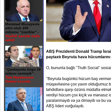
Məmməd Musayevlə
əlbir olub 100
milyonu “yeyiblər” -
Vəzifəli şəxslər həbs
edildi
ABŞ Prezidenti Donald Tramp İsrai
paytaxtı Beyruta hava hücumlarını 
O, bununla bağlı "Truth Social" sosi
“Qardaşımla birgə 16
milyon vermişik” -
Tale Heydərovun
"Beyruta bugünkü hücum baş verməməl
ifadəsi oxundu
müqaviləsinə çox yaxın olduğumuz bel
təhdidlərə qarşı özünü müdafiə etmə
verdiyi hücum çox kiçik və mənasız i
yaralanmayıb və ya ölməyib və bu vac
ABŞ lideri vurğulayıb.