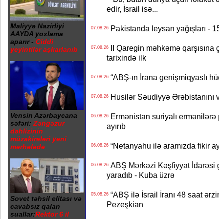
edir, İsrail isə...
Maliyyə Nazirliyi
Pakistanda leysan yağışları - 1
07.08.26
AAYDA yoxlama
aparır -
Ciddi
II Qaregin məhkəmə qarşısına çı
07.08.26
yeyintilər aşkarlanıb
tarixində ilk
“ABŞ-ın İrana genişmiqyaslı hüc
07.08.26
Husilər Səudiyyə Ərəbistanını vu
07.08.26
Vensin Azərbaycana
Ermənistan suriyalı ermənilərə p
06.08.26
səfəri:
Zəngəzur
ayırıb
dəhlizinin
müzakirələri yeni
“Netanyahu ilə aramızda fikir ayr
mərhələdə
06.08.26
ABŞ Mərkəzi Kəşfiyyat İdarəsi g
06.08.26
yaradıb - Kuba üzrə
“ABŞ ilə İsrail İranı 48 saat ərzi
05.08.26
Sovet təhsil elitası və
Pezeşkian
cavabsız qalan
suallar:
Rektor 6 il