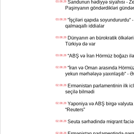
Sandunun hədiyyə siyahısı - Ze
03.08.26
Paşinyanın göndərdikləri gündə
“İşçiləri qapıda soyundururdu“ - 
03.08.26
qalmaqallı iddialar
Dünyanın ən bürokratik ölkələri
03.08.26
Türkiyə də var
“ABŞ və İran Hörmüz boğazı ilə b
03.08.26
“İran və Oman arasında Hörmüz b
02.08.26
yekun mərhələyə yaxınlaşıb“ - Ə
Ermənistan parlamentinin ilk icl
02.08.26
seçilə bilmədi
Yaponiya və ABŞ birgə valyuta 
02.08.26
“Reuters”
Seuta sərhədində miqrant faciəsi
02.08.26
Ermənistan parlamentində gərgi
02.08.26