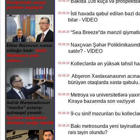
Bakıda 108 küçə və prospektdə 
05.08.26
Kompromat savaşı
yenidən başlayıb
İsti havada qəbul edilən bəzi d
05.08.26
bilər - VİDEO
“Sea Breeze“də mənzil qiymətlər
05.08.26
Naxçıvan Şəhər Poliklinikasında
05.08.26
Eldar Əzizovun narazı
olduğu kadr:
Xalid
satılır? - VİDEO
Ələkbərov yola
salınır...
Kolleclərdə ən yüksək təhsil haq
05.08.26
Abşeron Xəstəxanasının acınaca
05.08.26
bürüyən otaqlarda xəstə qəbulu..
Metroya və universitetlərə yaxın
05.08.26
Kirayə bazarında son vəziyyət
Sahib Məmmədovun
“mənbə” axtarışı
qalmaqal yaratdı -
9-cu sinif məzunları bu kolleclə
05.08.26
İşçilərin otağından
dinləyici qurğu tapılıb
Bakı metrosunda yeni təyinatlar
05.08.26
rəis təyin olundu?