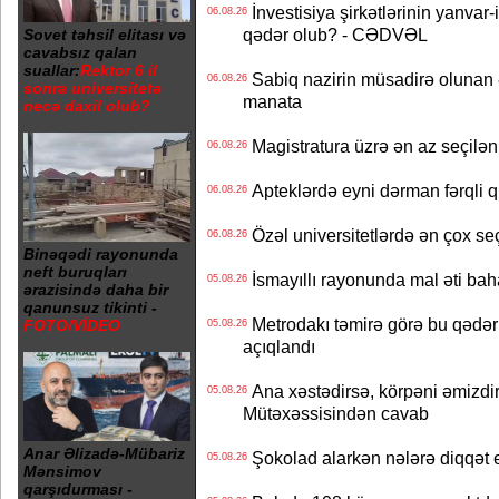
İnvestisiya şirkətlərinin yanvar-
06.08.26
qədər olub? - CƏDVƏL
Sovet təhsil elitası və
cavabsız qalan
suallar:
Rektor 6 il
Sabiq nazirin müsadirə olunan ə
06.08.26
sonra universitetə
manata
necə daxil olub?
Magistratura üzrə ən az seçilən 
06.08.26
Apteklərdə eyni dərman fərqli q
06.08.26
Özəl universitetlərdə ən çox seç
06.08.26
Binəqədi rayonunda
neft buruqları
İsmayıllı rayonunda mal əti ba
05.08.26
ərazisində daha bir
qanunsuz tikinti -
Metrodakı təmirə görə bu qədər 
FOTO/VİDEO
05.08.26
açıqlandı
Ana xəstədirsə, körpəni əmizdir
05.08.26
Mütəxəssisindən cavab
Anar Əlizadə-Mübariz
Şokolad alarkən nələrə diqqət 
05.08.26
Mənsimov
qarşıdurması -