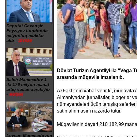
Deputat Cavanşir
Feyziyev Londonda
milyonluq mülklər
alıb -
SİYAHI
Dövlət Turizm Agentliyi ilə “Veg
arasında müqavilə imzalanıb.
Saleh Məmmədov 1
ilə 176 milyon manat
artıq vəsait xərcləyib
AzFakt.com xəbər verir ki, müqavilə A
-
RƏSMİ
Almaniyadan jurnalistlər, blogerlər və 
nümayəndələri üçün tanışlıq səfərlərin
satın alınmasını nəzərdə tutur.
Müqavilənin dəyəri 210 182,99 manat 
Leysan Məmmədovun