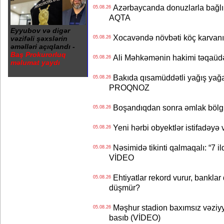
Azərbaycanda donuzlarla bağlı m
05.08.26
AQTA
Eyyubov və digər
Xocavəndə növbəti köç karvanı
vəzifəli şəxslərin
05.08.26
əməlləri açıqlandı -
Baş Prokurorluq
Ali Məhkəmənin hakimi təqaüdə
05.08.26
məlumat yaydı
Bakıda qısamüddətli yağış yağa
05.08.26
PROQNOZ
Boşandıqdan sonra əmlak bölgü
05.08.26
Yeni hərbi obyektlər istifadəyə
05.08.26
Nəsimidə tikinti qalmaqalı: “7 ildi
05.08.26
VİDEO
Ehtiyatlar rekord vurur, banklar q
05.08.26
düşmür?
Məşhur stadion baxımsız vəziyy
05.08.26
basıb (VİDEO)