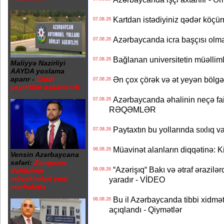
Kartdan istədiyiniz qədər köçür
07.08.26
Azərbaycanda icra başçısı olma
07.08.26
Bağlanan universitetin müəllimlər
07.08.26
Maliyyə Nazirliyi
AAYDA yoxlama
Ən çox çörək və ət yeyən bölgə
aparır -
Ciddi
07.08.26
yeyintilər aşkarlanıb
Azərbaycanda əhalinin neçə faizi 
07.08.26
RƏQƏMLƏR
Paytaxtın bu yollarında sıxlıq v
07.08.26
Müavinət alanların diqqətinə: Ki
06.08.26
Vensin Azərbaycana
səfəri:
Zəngəzur
“Azərişıq“ Bakı və ətraf ərazilə
06.08.26
dəhlizinin
müzakirələri yeni
yaradır - VİDEO
mərhələdə
Bu il Azərbaycanda tibbi xidmət
06.08.26
açıqlandı - Qiymətlər