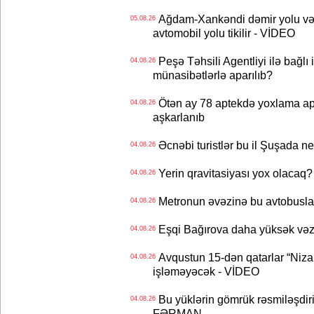
Ağdam-Xankəndi dəmir yolu və
05.08.26
avtomobil yolu tikilir - VİDEO
Peşə Təhsili Agentliyi ilə bağlı i
04.08.26
münasibətlərlə aparılıb?
Ötən ay 78 aptekdə yoxlama apa
04.08.26
aşkarlanıb
Əcnəbi turistlər bu il Şuşada ne
04.08.26
Yerin qravitasiyası yox olaca
04.08.26
Metronun əvəzinə bu avtobuslar
04.08.26
Eşqi Bağırova daha yüksək vəzifə
04.08.26
Avqustun 15-dən qatarlar “Niza
04.08.26
işləməyəcək - VİDEO
Bu yüklərin gömrük rəsmiləşdiri
04.08.26
FƏRMAN