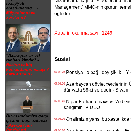
Nizamnamə kapitalı 5 000 manat ola
fəaliyyəti
Management” MMC-nin qanuni təmsil
araşdırılacaq….-
Milyonlar necə
oğludur.
xərclənir?
Xəbərin oxunma sayı : 1249
“Azəraqrar”ın əsl
Sosial
rəhbəri kimdir? -
Nazirin sabiq
komandirinin maaşı 7
Pensiya ilə bağlı dəyişiklik – Yı
07.08.26
dəfə artırılıb?
Azərbaycan dövlət xərclərinin
07.08.26
dünyada 58-ci yerdədir - Siyahı
Nigar Fərhada məxsus “Aid Grou
07.08.26
səngimir - VİDEO
Bizim iradəmizə qarşı
Əhalimizin yarısı bu xəstəlikdən
07.08.26
çıxanın başı əziləcək
-
Azərbaycan
Prezidenti
Azərbaycanda işçi axtarılır - Ə
07.08.26