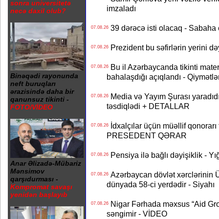
sonra universitetə
imzaladı
necə daxil olub?
39 dərəcə isti olacaq - Sabaha
07.08.26
Prezident bu səfirlərin yerini d
07.08.26
Bu il Azərbaycanda tikinti mater
07.08.26
Binəqədi rayonunda
bahalaşdığı açıqlandı - Qiymətlə
neft buruqları
ərazisində daha bir
Media və Yayım Şurası yaradıdı 
07.08.26
qanunsuz tikinti -
təsdiqlədi + DETALLAR
FOTO/VİDEO
İdxalçılar üçün müəllif qonorarı
07.08.26
PRESEDENT QƏRAR
Pensiya ilə bağlı dəyişiklik - Yı
07.08.26
Anar Əlizadə-Mübariz
Mənsimov
Azərbaycan dövlət xərclərinin
07.08.26
qarşıdurması -
dünyada 58-ci yerdədir - Siyahı
Kompromat savaşı
yenidən başlayıb
Nigar Fərhada məxsus “Aid Grou
07.08.26
səngimir - VİDEO