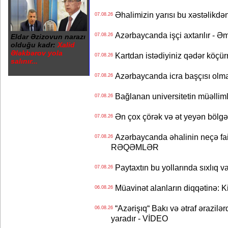
Əhalimizin yarısı bu xəstəlikdən
07.08.26
Azərbaycanda işçi axtarılır - Ə
07.08.26
Eldar Əzizovun narazı
olduğu kadr:
Xalid
Ələkbərov yola
Kartdan istədiyiniz qədər köçür
07.08.26
salınır...
Azərbaycanda icra başçısı olma
07.08.26
Bağlanan universitetin müəllimlər
07.08.26
Ən çox çörək və ət yeyən bölgə
07.08.26
Azərbaycanda əhalinin neçə faizi 
07.08.26
RƏQƏMLƏR
Paytaxtın bu yollarında sıxlıq v
07.08.26
Müavinət alanların diqqətinə: Ki
06.08.26
“Azərişıq“ Bakı və ətraf ərazilə
06.08.26
yaradır - VİDEO