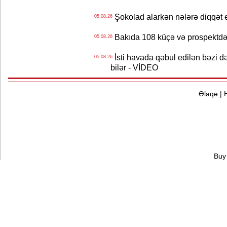
Şokolad alarkən nələrə diqqət 
05.08.26
Bakıda 108 küçə və prospektdə 
05.08.26
İsti havada qəbul edilən bəzi d
05.08.26
bilər - VİDEO
Əlaqə
|
Buy 