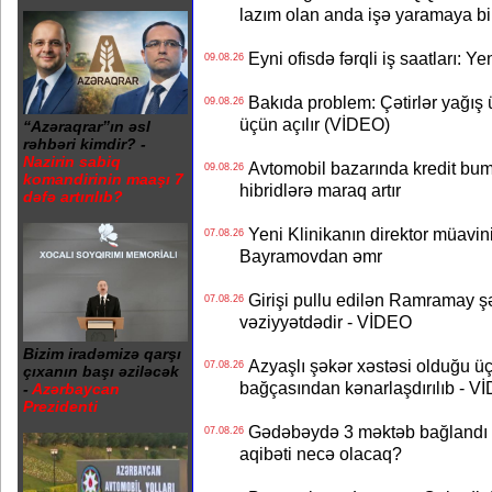
lazım olan anda işə yaramaya bi
Eyni ofisdə fərqli iş saatları: 
09.08.26
Bakıda problem: Çətirlər yağış 
09.08.26
üçün açılır (VİDEO)
“Azəraqrar”ın əsl
rəhbəri kimdir? -
Nazirin sabiq
Avtomobil bazarında kredit bum
09.08.26
komandirinin maaşı 7
hibridlərə maraq artır
dəfə artırılıb?
Yeni Klinikanın direktor müavini 
07.08.26
Bayramovdan əmr
Girişi pullu edilən Ramramay şə
07.08.26
vəziyyətdədir - VİDEO
Bizim iradəmizə qarşı
Azyaşlı şəkər xəstəsi olduğu ü
07.08.26
çıxanın başı əziləcək
bağçasından kənarlaşdırılıb - V
-
Azərbaycan
Prezidenti
Gədəbəydə 3 məktəb bağlandı - 
07.08.26
aqibəti necə olacaq?