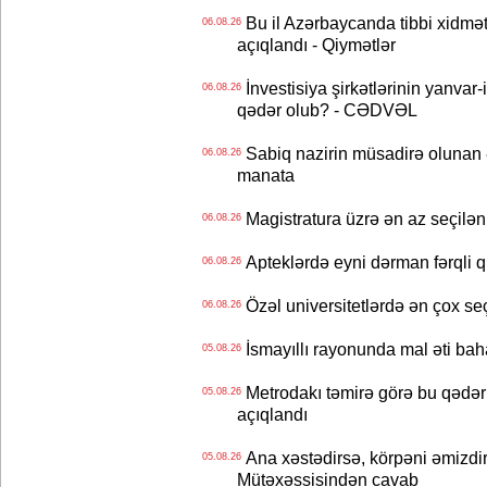
Bu il Azərbaycanda tibbi xidmət
06.08.26
açıqlandı - Qiymətlər
İnvestisiya şirkətlərinin yanvar-
06.08.26
qədər olub? - CƏDVƏL
Sabiq nazirin müsadirə olunan ə
06.08.26
manata
Magistratura üzrə ən az seçilən 
06.08.26
Apteklərdə eyni dərman fərqli q
06.08.26
Özəl universitetlərdə ən çox seç
06.08.26
İsmayıllı rayonunda mal əti ba
05.08.26
Metrodakı təmirə görə bu qədər 
05.08.26
açıqlandı
Ana xəstədirsə, körpəni əmizdir
05.08.26
Mütəxəssisindən cavab