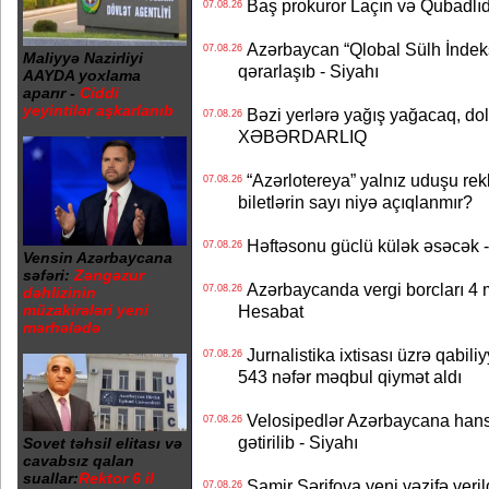
Baş prokuror Laçın və Qubadl
07.08.26
Azərbaycan “Qlobal Sülh İndek
07.08.26
Maliyyə Nazirliyi
qərarlaşıb - Siyahı
AAYDA yoxlama
aparır -
Ciddi
yeyintilər aşkarlanıb
Bəzi yerlərə yağış yağacaq, do
07.08.26
XƏBƏRDARLIQ
“Azərlotereya” yalnız uduşu rek
07.08.26
biletlərin sayı niyə açıqlanmır?
Həftəsonu güclü külək əsəcə
07.08.26
Vensin Azərbaycana
səfəri:
Zəngəzur
Azərbaycanda vergi borcları 4 m
07.08.26
dəhlizinin
müzakirələri yeni
Hesabat
mərhələdə
Jurnalistika ixtisası üzrə qabiliy
07.08.26
543 nəfər məqbul qiymət aldı
Velosipedlər Azərbaycana hans
07.08.26
gətirilib - Siyahı
Sovet təhsil elitası və
cavabsız qalan
suallar:
Rektor 6 il
Samir Şərifova yeni vəzifə veri
07.08.26