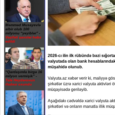
Məmməd Musayevlə
əlbir olub 100
milyonu “yeyiblər” -
Vəzifəli şəxslər həbs
edildi
2026-cı ilin ilk rübündə bəzi sığorta
valyutada olan bank hesablarındak
müşahidə olunub.
“Qardaşımla birgə 16
milyon vermişik” -
Valyuta.az xəbər verir ki, maliyyə göst
Tale Heydərovun
şirkətlər üzrə xarici valyuta aktivləri ö
ifadəsi oxundu
müqayisədə geriləyib.
Aşağıdakı cədvəldə xarici valyuta akt
şirkətləri və onların manatla illik mü