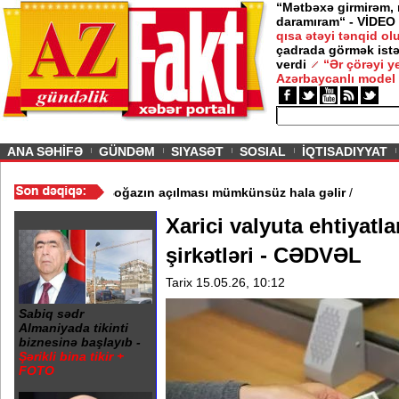
“Mətbəxə girmirəm,
daramıram“ - VİDEO
qısa ətəyi tənqid o
çadrada görmək istə
verdi
“Ər çörəyi 
Azərbaycanlı model
ious
ANA SƏHİFƏ
GÜNDƏM
SIYASƏT
SOSIAL
İQTISADIYYAT
eni tələblər irəli sürdü - Boğazın açılması mümkünsüz hala gəlir
/
Xarici valyuta ehtiyatla
şirkətləri - CƏDVƏL
Tarix 15.05.26, 10:12
Sabiq sədr
Almaniyada tikinti
biznesinə başlayıb -
Şərikli bina tikir +
FOTO