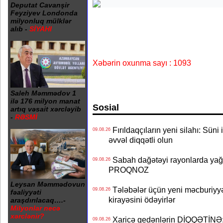
Deputat Cavanşir
Feyziyev Londonda
milyonluq mülklər
alıb -
SİYAHI
Xəbərin oxunma sayı : 1093
Saleh Məmmədov 1
ilə 176 milyon manat
Sosial
artıq vəsait xərcləyib
-
RƏSMİ
Fırıldaqçıların yeni silahı: Süni 
09.08.26
əvvəl diqqətli olun
Sabah dağətəyi rayonlarda yağı
09.08.26
PROQNOZ
Leysan Məmmədovun
Tələbələr üçün yeni məcburiyyə
09.08.26
fəaliyyəti
kirayəsini ödəyirlər
araşdırılacaq….-
Milyonlar necə
xərclənir?
Xaricə gedənlərin DİQQƏTİNƏ: 
09.08.26