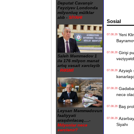
Deputat Cavanşir
Feyziyev Londonda
milyonluq mülklər
alıb -
SİYAHI
Sosial
Yeni Klin
07.08.26
Bayramo
Girişi p
07.08.26
Saleh Məmmədov 1
vəziyyət
ilə 176 milyon manat
artıq vəsait xərcləyib
-
RƏSMİ
Azyaşlı 
07.08.26
kənarlaşd
Gədəbəyd
07.08.26
necə ola
Baş prok
07.08.26
Leysan Məmmədovun
fəaliyyəti
Azərbayc
07.08.26
araşdırılacaq….-
Siyahı
Milyonlar necə
xərclənir?