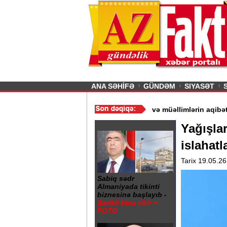
26
şın sürmürəm, saçımı
Previous
ANA SƏHİFƏ
GÜNDƏM
SIYASƏT
 - Ərdoğan
/
Gədəbəydə 3 məktəb bağlandı - Şagird və müəllimləri
Yağışla
islahatl
Tarix 19.05.26
Sabiq sədr
Almaniyada tikinti
biznesinə başlayıb -
Şərikli bina tikir +
FOTO