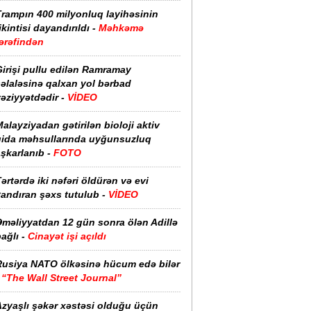
Trampın 400 milyonluq layihəsinin
ikintisi dayandırıldı -
Məhkəmə
ərəfindən
irişi pullu edilən Ramramay
əlaləsinə qalxan yol bərbad
əziyyətdədir -
VİDEO
alayziyadan gətirilən bioloji aktiv
qida məhsullarında uyğunsuzluq
şkarlanıb -
FOTO
ərtərdə iki nəfəri öldürən və evi
yandıran şəxs tutulub -
VİDEO
Əməliyyatdan 12 gün sonra ölən Adillə
ağlı -
Cinayət işi açıldı
Rusiya NATO ölkəsinə hücum edə bilər
-
“The Wall Street Journal”
Azyaşlı şəkər xəstəsi olduğu üçün