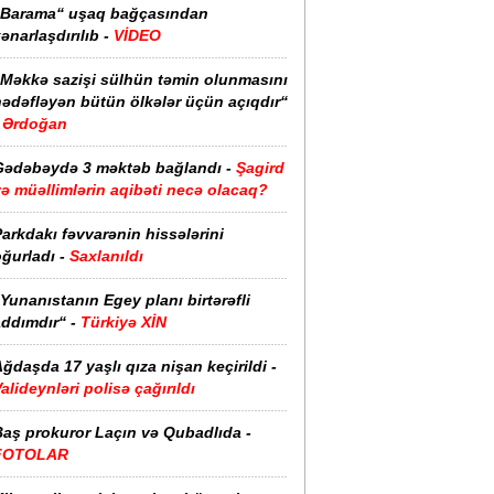
“Barama“ uşaq bağçasından
ənarlaşdırılıb -
VİDEO
“Məkkə sazişi sülhün təmin olunmasını
hədəfləyən bütün ölkələr üçün açıqdır“
Ərdoğan
Gədəbəydə 3 məktəb bağlandı -
Şagird
ə müəllimlərin aqibəti necə olacaq?
arkdakı fəvvarənin hissələrini
ğurladı -
Saxlanıldı
Yunanıstanın Egey planı birtərəfli
ddımdır“ -
Türkiyə XİN
ğdaşda 17 yaşlı qıza nişan keçirildi -
alideynləri polisə çağırıldı
Baş prokuror Laçın və Qubadlıda -
FOTOLAR