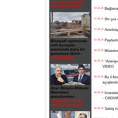
sonra universitetə
necə daxil olub?
Bağlanan 
07.08.26
Ən çox ç
07.08.26
Azərbayc
07.08.26
Paytaxtın
07.08.26
Binəqədi rayonunda
neft buruqları
ərazisində daha bir
Müavinət 
06.08.26
qanunsuz tikinti -
FOTO/VİDEO
“Azərişıq
06.08.26
VİDEO
Bu il Azə
06.08.26
açıqlandı
Anar Əlizadə-Mübariz
Mənsimov
İnvestisi
06.08.26
qarşıdurması -
- CƏDV
Kompromat savaşı
yenidən başlayıb
Sabiq na
06.08.26