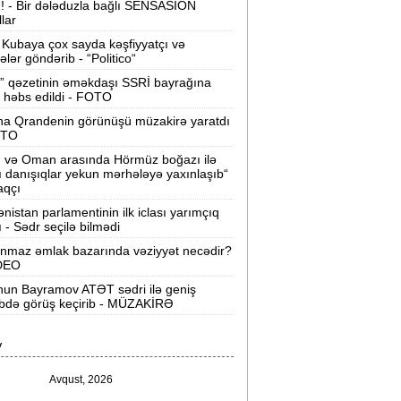
ı! - Bir dələduzla bağlı SENSASİON
llar
Velosipedlər Azərbaycana hansı
lkələrdən və neçəyə gətirilib -
Siyahı
Kubaya çox sayda kəşfiyyatçı və
tələr göndərib - “Politico“
Pərvin Abıyeva son görünüşü diqqət
” qəzetinin əməkdaşı SSRİ bayrağına
 həbs edildi - FOTO
əkdi -
FOTOLAR
na Qrandenin görünüşü müzakirə yaratdı
Bakıda 70 min manatlıq naqil
OTO
oğurlayan şəxs tutuldu -
VİDEO
n və Oman arasında Hörmüz boğazı ilə
ı danışıqlar yekun mərhələyə yaxınlaşıb“
amir Şərifova yeni vəzifə verildi -
aqçı
Prezident Sərəncam imzaladı
nistan parlamentinin ilk iclası yarımçıq
ı - Sədr seçilə bilmədi
ovuzda qadın qətlə yetirildi -
Şübhəli
nmaz əmlak bazarında vəziyyət necədir?
qardaşı oğludur
İDEO
un Bayramov ATƏT sədri ilə geniş
9 dərəcə isti olacaq -
Sabaha olan
ibdə görüş keçirib - MÜZAKİRƏ
hava proqnozu
V
rezident bu səfirlərin yerini dəyişdi -
Sərəncam
Avqust, 2026