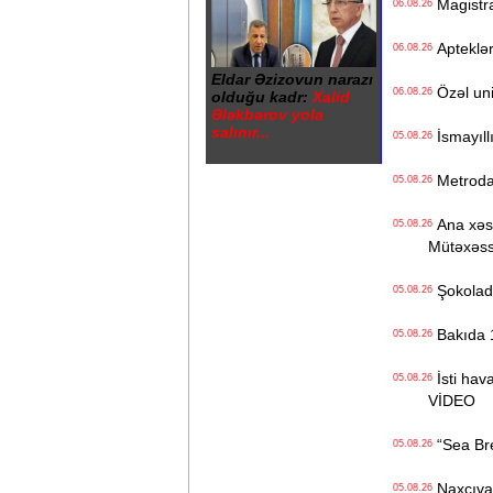
Magistrat
06.08.26
Apteklərd
06.08.26
Eldar Əzizovun narazı
Özəl univ
06.08.26
olduğu kadr:
Xalid
Ələkbərov yola
salınır...
İsmayıll
05.08.26
Metrodak
05.08.26
Ana xəstə
05.08.26
Mütəxəss
Şokolad 
05.08.26
Bakıda 1
05.08.26
İsti hava
05.08.26
VİDEO
“Sea Bree
05.08.26
Naxçıvan 
05.08.26