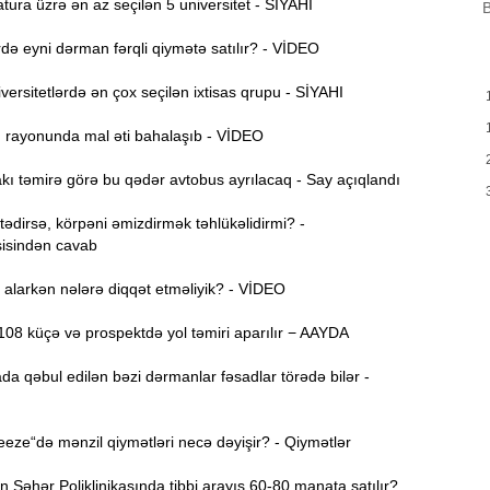
B
ura üzrə ən az seçilən 5 universitet - SİYAHI
B
m
a
ə eyni dərman fərqli qiymətə satılır? - VİDEO
M
13:08
ersitetlərdə ən çox seçilən ixtisas qrupu - SİYAHI
P
ı rayonunda mal əti bahalaşıb - VİDEO
İ
12:54
ı təmirə görə bu qədər avtobus ayrılacaq - Say açıqlandı
dirsə, körpəni əmizdirmək təhlükəlidirmi? -
P
12:38
isindən cavab
p
alarkən nələrə diqqət etməliyik? - VİDEO
12:21
p
08 küçə və prospektdə yol təmiri aparılır − AAYDA
S
da qəbul edilən bəzi dərmanlar fəsadlar törədə bilər -
12:06
-
ze“də mənzil qiymətləri necə dəyişir? - Qiymətlər
11:52
b
Şəhər Poliklinikasında tibbi arayış 60-80 manata satılır?