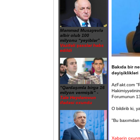
Məmməd Musayevlə
əlbir olub 100
milyonu “yeyiblər” -
Vəzifəli şəxslər həbs
edildi
Bakıda bir ne
dəyişiklikləri 
AzFakt.com "Re
“Qardaşımla birgə 16
Hakimiyyətini
milyon vermişik” -
Forumunun 13-
Tale Heydərovun
ifadəsi oxundu
O bildirib ki,
"Bu baxımdan bu
Xəbərin oxunm