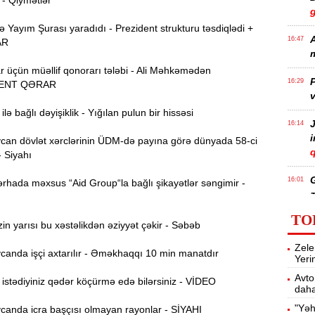
 - Qiymətlər
Yayım Şurası yaradıdı - Prezident strukturu təsdiqlədi +
A
16:47
AR
m
r üçün müəllif qonorarı tələbi - Ali Məhkəmədən
P
16:29
ENT QƏRAR
v
lə bağlı dəyişiklik - Yığılan pulun bir hissəsi
J
16:14
an dövlət xərclərinin ÜDM-də payına görə dünyada 58-ci
q
- Siyahı
16:01
rhada məxsus “Aid Group“la bağlı şikayətlər səngimir -
z
TO
n yarısı bu xəstəlikdən əziyyət çəkir - Səbəb
P
15:45
Zele
T
anda işçi axtarılır - Əməkhaqqı 10 min manatdır
Yeri
Avto
stədiyiniz qədər köçürmə edə bilərsiniz - VİDEO
daha
15:28
"Yəh
anda icra başçısı olmayan rayonlar - SİYAHI