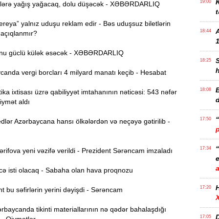
K
19:00
lərə yağış yağacaq, dolu düşəcək - XƏBƏRDARLIQ
t
reya” yalnız uduşu reklam edir - Bəs uduşsuz biletlərin
18:44
 açıqlanmır?
1
nu güclü külək əsəcək - XƏBƏRDARLIQ
18:25
anda vergi borcları 4 milyard manatı keçib - Hesabat
B
18:08
ika ixtisası üzrə qabiliyyət imtahanının nəticəsi: 543 nəfər
iymət aldı
17:50
lər Azərbaycana hansı ölkələrdən və neçəyə gətirilib -
17:34
ifova yeni vəzifə verildi - Prezident Sərəncam imzaladı
e
ə isti olacaq - Sabaha olan hava proqnozu
17:20
 bu səfirlərin yerini dəyişdi - Sərəncam
rbaycanda tikinti materiallarının nə qədər bahalaşdığı
D
17:05