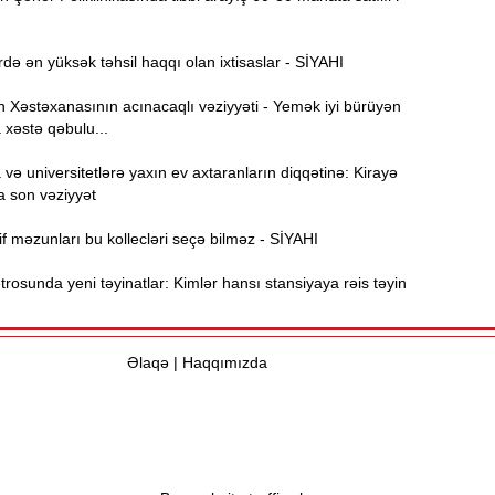
Ə
11:36
ə
də ən yüksək təhsil haqqı olan ixtisaslar - SİYAHI
A
11:19
Xəstəxanasının acınacaqlı vəziyyəti - Yemək iyi bürüyən
 xəstə qəbulu...
11:04
ə universitetlərə yaxın ev axtaranların diqqətinə: Kirayə
b
a son vəziyyət
10:50
f məzunları bu kollecləri seçə bilməz - SİYAHI
h
osunda yeni təyinatlar: Kimlər hansı stansiyaya rəis təyin
10:34
r
Əlaqə
|
Haqqımızda
B
10:17
n
P
10:02