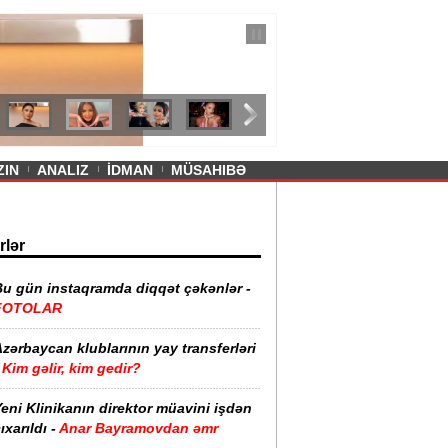
— 11 İyul 2026
ayevanın qısa ətəyi tənqid olundu -
ZIN
ANALIZ
İDMAN
MÜSAHIBƏ
rlər
Bu gün instaqramda diqqət çəkənlər -
FOTOLAR
zərbaycan klublarının yay transferləri
Kim gəlir, kim gedir?
eni Klinikanın direktor müavini işdən
ıxarıldı -
Anar Bayramovdan əmr