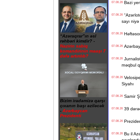
Bəzi yer
07.08.26
“Azərlote
07.08.26
sayı niyə
Həftəso
07.08.26
“Azəraqrar”ın əsl
rəhbəri kimdir? -
Nazirin sabiq
Azərbayc
07.08.26
komandirinin maaşı 7
dəfə artırılıb?
Jurnalist
07.08.26
məqbul q
Velosiped
07.08.26
Siyahı
Samir Şər
07.08.26
Bizim iradəmizə qarşı
çıxanın başı əziləcək
39 dərəc
07.08.26
-
Azərbaycan
Prezidenti
Prezident
07.08.26
Bu il Azə
07.08.26