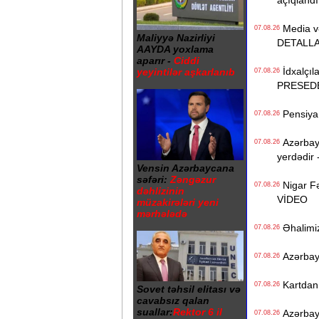
açıqlandı
Media və 
07.08.26
Maliyyə Nazirliyi
DETALL
AAYDA yoxlama
aparır -
Ciddi
İdxalçıla
yeyintilər aşkarlanıb
07.08.26
PRESED
Pensiya i
07.08.26
Azərbayc
07.08.26
yerdədir 
Vensin Azərbaycana
səfəri:
Zəngəzur
Nigar Fə
07.08.26
dəhlizinin
VİDEO
müzakirələri yeni
mərhələdə
Əhalimizi
07.08.26
Azərbayc
07.08.26
Kartdan i
07.08.26
Sovet təhsil elitası və
cavabsız qalan
suallar:
Rektor 6 il
Azərbayc
07.08.26