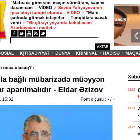
“Mətbəxə girmirəm, maşın sürmürəm, saçımı
daramıram“ - VİDEO
Sevda Yahyayevanın
/ MAQAZIN /
qısa ətəyi tənqid olundu - VİDEO
“Məni
çadrada görmək istəyirlər“ - Tənqidlərə cavab
Sevda Yahy
verdi
“Ər çörəyi yeyəndə kökələcəm“ -
VİDEO
Azərbaycanlı model
AXTAR
SOSIAL
İQTISADIYYAT
DÜNYA
KRIMINAL
HADISƏ
MAQA
n aqibəti necə olacaq?
/
Xəbə
rla bağlı mübarizədə müəyyən
ar aparılmalıdır - Eldar Əzizov
23:55
, 15:32
Font ölçüsü :
-
/
+
A
23:42
-
Y
23:27
ç