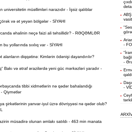
çıxd
deta
15:13
universitetin müəllimləri narazıdır - İşsiz qalıblar
ö
ABŞ 
vasi
örək və ət yeyən bölgələr - SİYAHI
14:59
“Səs
görə
ç
anda əhalinin neçə faizi ali təhsillidir? - RƏQƏMLƏR
Aria
14:43
- F
 bu yollarında sıxlıq var - SİYAHI
“İra
alanların diqqətinə: Kimlərin ödənişi dayandırılır?
bağl
S
14:26
- Ər
“ Bakı və ətraf ərazilərdə yeni güc mərkəzləri yaradır -
Ermə
qald
T
14:11
Daşı
rbaycanda tibbi xidmətlərin nə qədər bahalandığı
- V
 - Qiymətlər
Ceyh
3
13:56
tərk
ya şirkətlərinin yanvar-iyul üzrə dövriyyəsi nə qədər olub?
ƏL
ARXİ
P
13:40
zirin müsadirə olunan əmlakı satıldı - 463 min manata
13:23