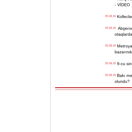
- VİDEO
Kolleclər
05.08.26
Abşeron 
05.08.26
otaqlarda
Metroya v
05.08.26
bazarınd
9-cu sini
05.08.26
Bakı metr
05.08.26
olundu?