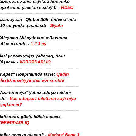
iberpolis xarici saytlara hücumlar
əşkil edən şəxsləri saxlayıb -
VİDEO
Azərbaycan “Qlobal Sülh İndeksi”ndə
10-cu yerdə qərarlaşıb -
Siyahı
Süleyman Mikayılovun müavininə
hökm oxundu -
1 il 3 ay
əzi yerlərə yağış yağacaq, dolu
düşəcək -
XƏBƏRDARLIQ
“Kəpəz“ Hospitalında faciə:
Qadın
plastik əməliyyatdan sonra öldü
“Azərlotereya” yalnız uduşu reklam
dir -
Bəs uduşsuz biletlərin sayı niyə
açıqlanmır?
Həftəsonu güclü külək əsəcək -
XƏBƏRDARLIQ
ollar neçəyə olacaq? -
Mərkəzi Bank 3