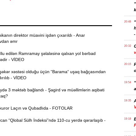
k
20:48
-
ikanın direktor müavini işdən çıxarıldı - Anar
vdan əmr
20:32
v
ullu edilən Ramramay şəlaləsinə qalxan yol bərbad
dədir - VİDEO
P
20:15
o
şəkər xəstəsi olduğu üçün “Barama“ uşaq bağçasından
ırılıb - VİDEO
“
19:54
a
ə 3 məktəb bağlandı - Şagird və müəllimlərin aqibəti
caq?
A
19:35
V
uror Laçın və Qubadlıda - FOTOLAR
19:18
an “Qlobal Sülh İndeksi”ndə 110-cu yerdə qərarlaşıb -