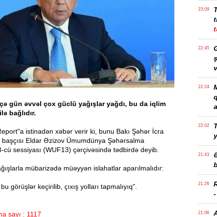
23:09
t
t
G
22:45
ş
v
M
22:24
çə gün əvvəl çox güclü yağışlar yağdı, bu da iqlim
a
ilə bağlıdır.
T
22:02
port"a istinadən xəbər verir ki, bunu Bakı Şəhər İcra
n başçısı Eldar Əzizov Ümumdünya Şəhərsalma
cü sessiyası (WUF13) çərçivəsində tədbirdə deyib.
21:43
b
 yağışlarla mübarizədə müəyyən islahatlar aparılmalıdır:
21:26
 görüşlər keçirilib, çıxış yolları tapmalıyıq".
a sayı : 1117
21:06