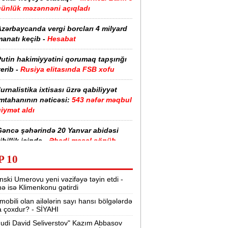
günlük məzənnəni açıqladı
zərbaycanda vergi borcları 4 milyard
anatı keçib -
Hesabat
utin hakimiyyətini qorumaq tapşırığı
erib -
Rusiya elitasında FSB xofu
urnalistika ixtisası üzrə qabiliyyət
imtahanının nəticəsi:
543 nəfər məqbul
iymət aldı
Gəncə şəhərində 20 Yanvar abidəsi
ibillik içində -
Əbədi məşəl sönüb
(VİDEO)
P 10
akistan, Səudiyyə Ərəbistanı və
nski Umerovu yeni vəzifəyə təyin etdi -
ürkiyə saziş imzalayıb -
Birgə müdafiə
nə isə Klimenkonu gətirdi
haqqında
mobili olan ailələrin sayı hansı bölgələrdə
 çoxdur? - SİYAHI
“Tarqovı”dakı yanğın məhdudlaşdırıldı
-
VİDEOLAR
udi David Seliverstov" Kazım Abbasov