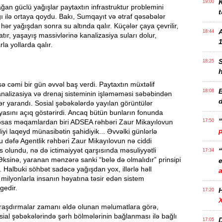
K
19:00
ağan güclü yağışlar paytaxtın infrastruktur problemini
t
ğı ilə ortaya qoydu. Bakı, Sumqayıt və ətraf qəsəbələr
 hər yağışdan sonra su altında qalır. Küçələr çaya çevrilir,
18:44
atır, yaşayış massivlərinə kanalizasiya suları dolur,
1
rla yollarda qalır.
18:25
ə cəmi bir gün əvvəl baş verdi. Paytaxtın müxtəlif
B
18:08
analizasiya və drenaj sisteminin işləməməsi səbəbindən
ər yarandı. Sosial şəbəkələrdə yayılan görüntülər
yasını açıq göstərirdi. Ancaq bütün bunların fonunda
əsas məqamlardan biri ADSEA rəhbəri Zaur Mikayılovun
17:50
iyi laqeyd münasibətin şahidiyik... Əvvəlki günlərlə
 dəfə Agentlik rəhbəri Zaur Mikayılovun nə ciddi
ss olundu, nə də ictimaiyyət qarşısında məsuliyyətli
17:34
Əksinə, yaranan mənzərə sanki “belə də olmalıdır” prinsipi
e
i. Halbuki söhbət sadəcə yağışdan yox, illərlə həll
ilyonlarla insanın həyatına təsir edən sistem
gedir.
17:20
raşdırmalar zamanı əldə olunan məlumatlara görə,
al şəbəkələrində şərh bölmələrinin bağlanması ilə bağlı
D
17:05