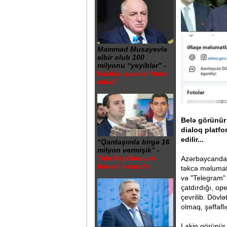
Məmməd Musayevlə
əlbir olub 100
milyonu “yeyiblər” -
Vəzifəli şəxslər həbs
edildi
Belə görünür 
dialoq platfor
edilir...
“Qardaşımla birgə 16
milyon vermişik” -
Tale Heydərovun
Azərbaycanda d
ifadəsi oxundu
təkcə məlumat
və "Telegram" 
çatdırdığı, op
çevrilib. Dövl
olmaq, şəffafl
Lakin görünür,