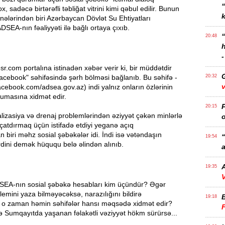
x, sadəcə birtərəfli təbliğat vitrini kimi qəbul edilir. Bunun
k
ələrindən biri Azərbaycan Dövlət Su Ehtiyatları
ADSEA-nın fəaliyyəti ilə bağlı ortaya çıxıb.
20:48
-
sr.com portalına istinadən xəbər verir ki, bir müddətdir
cebook" səhifəsində şərh bölməsi bağlanıb. Bu səhifə -
20:32
v
acebook.com/adsea.gov.az) indi yalnız onların özlərinin
umasına xidmət edir.
P
20:15
lizasiya və drenaj problemlərindən əziyyət çəkən minlərlə
o
 çatdırmaq üçün istifadə etdiyi yeganə açıq
n biri məhz sosial şəbəkələr idi. İndi isə vətəndaşın
“
19:54
dini demək hüququ belə əlindən alınıb.
a
A
19:35
V
DSEA-nın sosial şəbəkə hesabları kim üçündür? Əgər
emini yaza bilməyəcəksə, narazılığını bildirə
19:18
 o zaman həmin səhifələr hansı məqsədə xidmət edir?
ə Sumqayıtda yaşanan fəlakətli vəziyyət hökm sürürsə...