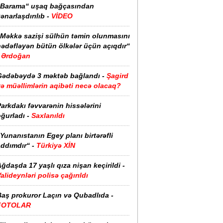
“Barama“ uşaq bağçasından
ənarlaşdırılıb -
VİDEO
“Məkkə sazişi sülhün təmin olunmasını
hədəfləyən bütün ölkələr üçün açıqdır“
Ərdoğan
Gədəbəydə 3 məktəb bağlandı -
Şagird
ə müəllimlərin aqibəti necə olacaq?
arkdakı fəvvarənin hissələrini
ğurladı -
Saxlanıldı
Yunanıstanın Egey planı birtərəfli
ddımdır“ -
Türkiyə XİN
ğdaşda 17 yaşlı qıza nişan keçirildi -
alideynləri polisə çağırıldı
Baş prokuror Laçın və Qubadlıda -
FOTOLAR