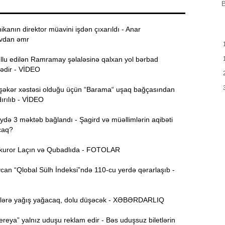
B
B
m
a
ikanın direktor müavini işdən çıxarıldı - Anar
vdan əmr
M
13:08
P
ullu edilən Ramramay şəlaləsinə qalxan yol bərbad
dədir - VİDEO
İ
12:54
şəkər xəstəsi olduğu üçün “Barama“ uşaq bağçasından
ırılıb - VİDEO
P
12:38
ə 3 məktəb bağlandı - Şagird və müəllimlərin aqibəti
p
caq?
12:21
uror Laçın və Qubadlıda - FOTOLAR
p
S
an “Qlobal Sülh İndeksi”ndə 110-cu yerdə qərarlaşıb -
12:06
-
lərə yağış yağacaq, dolu düşəcək - XƏBƏRDARLIQ
11:52
reya” yalnız uduşu reklam edir - Bəs uduşsuz biletlərin
b