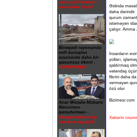
sonra universitetə
Əslində məsəl
necə daxil olub?
daha dərindir.
qurum zamanla
istəməyən idar
çalışır. Amma 
Binəqədi rayonunda
neft buruqları
İnsanların evi
ərazisində daha bir
yolları, işləm
qanunsuz tikinti -
qaldırmaq olm
FOTO/VİDEO
vətəndaş üçün
fikrini daha d
verməyən quru
özü olur.
Bizimesr.com
Anar Əlizadə-Mübariz
Mənsimov
qarşıdurması -
Kompromat savaşı
Xəbərin oxunm
yenidən başlayıb