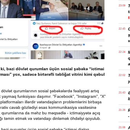
23:09
t
t
G
22:45
ş
v
M
22:24
a
ki, bəzi dövlət qurumları üçün sosial şəbəkə “ictimai
ması” yox, sadəcə birtərəfli təbliğat vitrini kimi qəbul
T
22:02
övlət qurumlarının sosial şəbəkələrdə fəaliyyəti artıq
21:43
 yaymaq funksiyası daşımır. "Facebook", "Instagram", "X"
b
platformaları illərdir vətəndaşların problemlərini birbaşa
erativ cavab gözlədiyi əsas kommunikasiya vasitəsinə
21:26
ət qurumlarına da məhz bu məqsədlə - ictimaiyyətə açıq
ığı təmin etmək və vətəndaşı dinləmək öhdəliyi qoyulub.
21:06
 bəzi qurumlar üçün sosial şəbəkə “ictimai dialoq