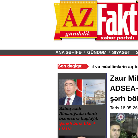
26
şın sürmürəm, saçımı
Previous
ANA SƏHİFƏ
GÜNDƏM
SIYASƏT
ır“ - Ərdoğan
/
Gədəbəydə 3 məktəb bağlandı - Şagird və müəlliml
Zaur Mi
ADSEA-n
şərh bö
Tarix 18.05.26
Sabiq sədr
Almaniyada tikinti
biznesinə başlayıb -
Şərikli bina tikir +
FOTO