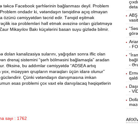
çıxd
ə təkcə Facebook şərhlərinin bağlanması deyil. Problem
deta
15:13
 Problem ondadır ki, vətəndaşın tənqidinə açıq olmayan
ö
ABŞ 
 özünü cəmiyyətdən təcrid edir. Tənqid eşitmək
vasi
əçilik isə problemləri həll etmək əvəzinə onları gizlətməyə
14:59
“Səs
Zaur Mikayılov Bakı küçələrini basan suyu gizlədə bilmir.
görə
ç
Aria
14:43
- F
nə dolan kanalizasiya sularını, yağışdan sonra iflic olan
“İra
əyən drenaj sistemini “şərh bölməsini bağlamaqla” aradan
bağl
S
14:26
- Ər
ur. Əksinə, bu addımlar cəmiyyətdə “ADSEA artıq
 yox, müəyyən qrupların maraqları üçün idarə olunur”
Ermə
a gücləndirir. Çünki vətəndaşın danışmasına imkan
qald
T
mun əsas problemi çox vaxt elə danışılacaq həqiqətlərin
14:11
Daşı
- V
Doll
3
13:56
məzə
a sayı : 1762
ARXİ
P
13:40
13:23