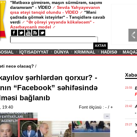
“Mətbəxə girmirəm, maşın sürmürəm, saçımı
daramıram“ - VİDEO
Sevda Yahyayevanın
/ MAQAZIN /
qısa ətəyi tənqid olundu - VİDEO
“Məni
çadrada görmək istəyirlər“ - Tənqidlərə cavab
Sevda Yahy
verdi
“Ər çörəyi yeyəndə kökələcəm“ -
VİDEO
Azərbaycanlı model
AXTAR
SOSIAL
İQTISADIYYAT
DÜNYA
KRIMINAL
HADISƏ
MAQA
ərin aqibəti necə olacaq?
/
Xəbə
kayılov şərhlərdən qorxur? -
ın “Facebook” səhifəsində
23:55
lməsi bağlanıb
A
, 19:40
Font ölçüsü :
-
/
+
23:42
-
Y
23:27
ç