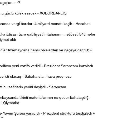
 açıqlanmır?
Ə
11:36
nu güclü külək əsəcək - XƏBƏRDARLIQ
ə
anda vergi borcları 4 milyard manatı keçib - Hesabat
A
11:19
ika ixtisası üzrə qabiliyyət imtahanının nəticəsi: 543 nəfər
iymət aldı
11:04
b
lər Azərbaycana hansı ölkələrdən və neçəyə gətirilib -
10:50
h
ifova yeni vəzifə verildi - Prezident Sərəncam imzaladı
ə isti olacaq - Sabaha olan hava proqnozu
10:34
r
 bu səfirlərin yerini dəyişdi - Sərəncam
B
10:17
rbaycanda tikinti materiallarının nə qədər bahalaşdığı
n
 - Qiymətlər
P
10:02
Yayım Şurası yaradıdı - Prezident strukturu təsdiqlədi +