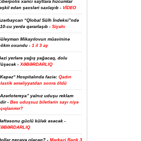
iberpolis xarici saytlara hücumlar
əşkil edən şəxsləri saxlayıb -
VİDEO
Azərbaycan “Qlobal Sülh İndeksi”ndə
10-cu yerdə qərarlaşıb -
Siyahı
Süleyman Mikayılovun müavininə
hökm oxundu -
1 il 3 ay
əzi yerlərə yağış yağacaq, dolu
düşəcək -
XƏBƏRDARLIQ
“Kəpəz“ Hospitalında faciə:
Qadın
plastik əməliyyatdan sonra öldü
“Azərlotereya” yalnız uduşu reklam
dir -
Bəs uduşsuz biletlərin sayı niyə
açıqlanmır?
Həftəsonu güclü külək əsəcək -
XƏBƏRDARLIQ
ollar neçəyə olacaq? -
Mərkəzi Bank 3