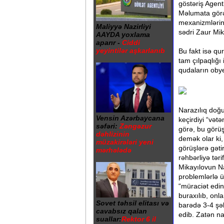
göstəriş Agent
Məlumata görə,
mexanizmlərin
Maliyyə Nazirliyi
sədri Zaur Mik
AAYDA yoxlama
aparır -
Ciddi
yeyintilər aşkarlanıb
Bu fakt isə qu
tam çılpaqlığı
qudaların obye
Narazılıq doğ
Vensin Azərbaycana
keçirdiyi “vətə
səfəri:
Zəngəzur
görə, bu görüş
dəhlizinin
demək olar ki
müzakirələri yeni
görüşlərə gəti
mərhələdə
rəhbərliyə tər
Mikayılovun N
problemlərlə ü
“müraciət edin
buraxılıb, onl
Sovet təhsil elitası və
barədə 3-4 şək
cavabsız qalan
edib. Zatən na
suallar:
Rektor 6 il