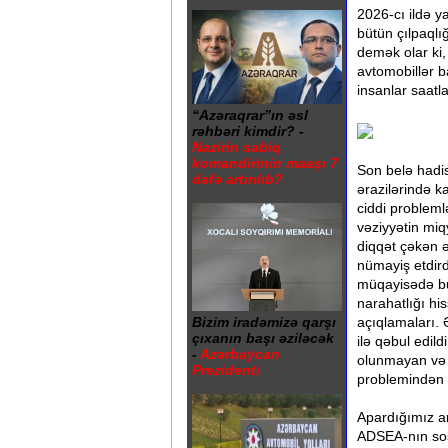
2026-cı ildə y
bütün çılpaqlı
demək olar ki,
avtomobillər b
insanlar saatla
“Azəraqrar”ın əsl
rəhbəri kimdir? -
Nazirin sabiq
komandirinin maaşı 7
Son belə hadis
dəfə artırılıb?
ərazilərində k
ciddi probleml
vəziyyətin miq
diqqət çəkən 
nümayiş etdird
müqayisədə bu
narahatlığı hi
açıqlamaları. 
Bizim iradəmizə qarşı
çıxanın başı əziləcək
ilə qəbul edild
-
Azərbaycan
olunmayan və m
Prezidenti
problemindən 
Apardığımız a
ADSEA-nın sosi