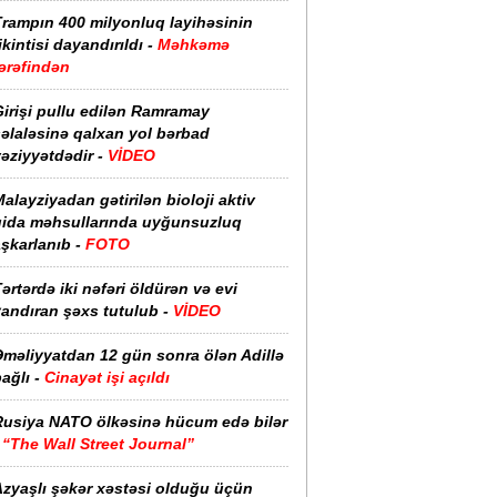
Trampın 400 milyonluq layihəsinin
ikintisi dayandırıldı -
Məhkəmə
ərəfindən
irişi pullu edilən Ramramay
əlaləsinə qalxan yol bərbad
əziyyətdədir -
VİDEO
alayziyadan gətirilən bioloji aktiv
qida məhsullarında uyğunsuzluq
şkarlanıb -
FOTO
ərtərdə iki nəfəri öldürən və evi
yandıran şəxs tutulub -
VİDEO
Əməliyyatdan 12 gün sonra ölən Adillə
ağlı -
Cinayət işi açıldı
Rusiya NATO ölkəsinə hücum edə bilər
-
“The Wall Street Journal”
Azyaşlı şəkər xəstəsi olduğu üçün