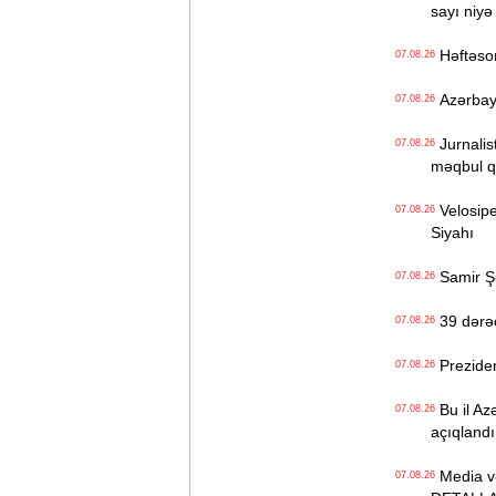
sayı niyə
Həftəso
07.08.26
Azərbayc
07.08.26
Jurnalist
07.08.26
məqbul q
Velosiped
07.08.26
Siyahı
Samir Şər
07.08.26
39 dərəc
07.08.26
Prezident
07.08.26
Bu il Azə
07.08.26
açıqlandı
Media və 
07.08.26