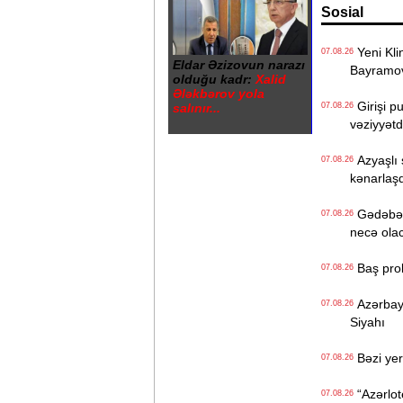
Sosial
Yeni Klin
07.08.26
Eldar Əzizovun narazı
Bayramo
olduğu kadr:
Xalid
Ələkbərov yola
Girişi p
salınır...
07.08.26
vəziyyət
Azyaşlı 
07.08.26
kənarlaşd
Gədəbəyd
07.08.26
necə ola
Baş prok
07.08.26
Azərbayc
07.08.26
Siyahı
Bəzi yer
07.08.26
“Azərlote
07.08.26