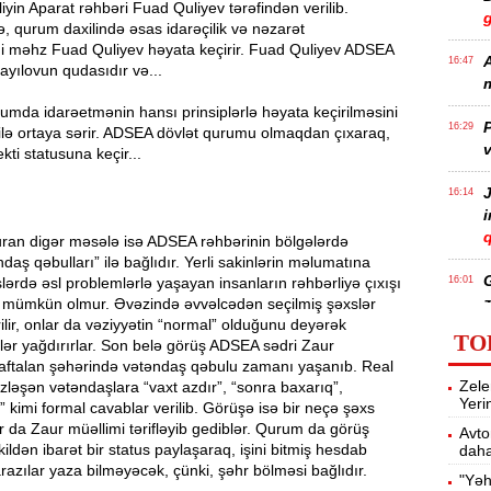
liyin Aparat rəhbəri Fuad Quliyev tərəfindən verilib.
 qurum daxilində əsas idarəçilik və nəzarət
i məhz Fuad Quliyev həyata keçirir. Fuad Quliyev ADSEA
A
16:47
ayılovun qudasıdır və...
m
rumda idarəetmənin hansı prinsiplərlə həyata keçirilməsini
P
16:29
 ilə ortaya sərir. ADSEA dövlət qurumu olmaqdan çıxaraq,
v
kti statusuna keçir...
J
16:14
q
uran digər məsələ isə ADSEA rəhbərinin bölgələrdə
ndaş qəbulları” ilə bağlıdır. Yerli sakinlərin məlumatına
lərdə əsl problemlərlə yaşayan insanların rəhbərliyə çıxışı
16:01
z
, mümkün olmur. Əvəzində əvvəlcədən seçilmiş şəxslər
rilir, onlar da vəziyyətin “normal” olduğunu deyərək
TO
iflər yağdırırlar. Son belə görüş ADSEA sədri Zaur
aftalan şəhərində vətəndaş qəbulu zamanı yaşanıb. Real
P
15:45
Zele
zləşən vətəndaşlara “vaxt azdır”, “sonra baxarıq”,
T
Yeri
” kimi formal cavablar verilib. Görüşə isə bir neçə şəxs
ar da Zaur müəllimi tərifləyib gediblər. Qurum da görüş
Avto
ildən ibarət bir status paylaşaraq, işini bitmiş hesdab
daha
15:28
razılar yaza bilməyəcək, çünki, şəhr bölməsi bağlıdır.
"Yəh