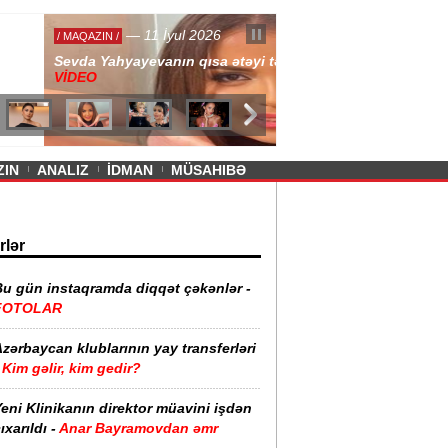
— 11 İyul 2026
ayevanın qısa ətəyi tənqid olundu -
ZIN
ANALIZ
İDMAN
MÜSAHIBƏ
rlər
Bu gün instaqramda diqqət çəkənlər -
FOTOLAR
zərbaycan klublarının yay transferləri
Kim gəlir, kim gedir?
eni Klinikanın direktor müavini işdən
ıxarıldı -
Anar Bayramovdan əmr