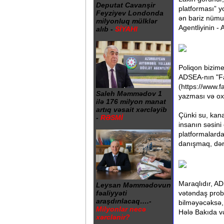
Deputat Cavanşir
platforması” yo
Feyziyev Londonda
ən bariz nümun
milyonluq mülklər
Agentliyinin - 
alıb -
SİYAHI
Poliqon bizime
ADSEA-nın "Fa
(https://www.f
Saleh Məmmədov 1
yazması və ox
ilə 176 milyon manat
artıq vəsait xərcləyib
Çünki su, kana
-
RƏSMİ
insanın səsini
platformalarda
danışmaq, dər
Maraqlıdır, A
Leysan Məmmədovun
vətəndaş probl
fəaliyyəti
araşdırılacaq….-
bilməyəcəksə,
Milyonlar necə
Hələ Bakıda v
xərclənir?