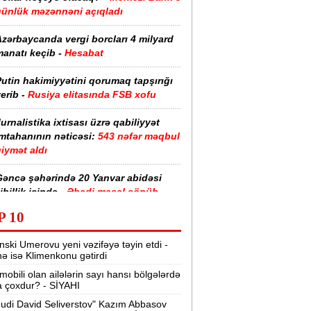
günlük məzənnəni açıqladı
zərbaycanda vergi borcları 4 milyard
anatı keçib -
Hesabat
utin hakimiyyətini qorumaq tapşırığı
erib -
Rusiya elitasında FSB xofu
urnalistika ixtisası üzrə qabiliyyət
imtahanının nəticəsi:
543 nəfər məqbul
iymət aldı
Gəncə şəhərində 20 Yanvar abidəsi
ibillik içində -
Əbədi məşəl sönüb
(VİDEO)
P 10
akistan, Səudiyyə Ərəbistanı və
nski Umerovu yeni vəzifəyə təyin etdi -
ürkiyə saziş imzalayıb -
Birgə müdafiə
nə isə Klimenkonu gətirdi
haqqında
mobili olan ailələrin sayı hansı bölgələrdə
 çoxdur? - SİYAHI
“Tarqovı”dakı yanğın məhdudlaşdırıldı
-
VİDEOLAR
udi David Seliverstov" Kazım Abbasov