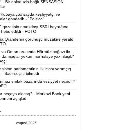
ı! - Bir dələduzla bağlı SENSASİON
llar
Velosipedlər Azərbaycana hansı
lkələrdən və neçəyə gətirilib -
Siyahı
Kubaya çox sayda kəşfiyyatçı və
tələr göndərib - “Politico“
Pərvin Abıyeva son görünüşü diqqət
” qəzetinin əməkdaşı SSRİ bayrağına
 həbs edildi - FOTO
əkdi -
FOTOLAR
na Qrandenin görünüşü müzakirə yaratdı
Bakıda 70 min manatlıq naqil
OTO
oğurlayan şəxs tutuldu -
VİDEO
n və Oman arasında Hörmüz boğazı ilə
ı danışıqlar yekun mərhələyə yaxınlaşıb“
amir Şərifova yeni vəzifə verildi -
aqçı
Prezident Sərəncam imzaladı
nistan parlamentinin ilk iclası yarımçıq
ı - Sədr seçilə bilmədi
ovuzda qadın qətlə yetirildi -
Şübhəli
nmaz əmlak bazarında vəziyyət necədir?
qardaşı oğludur
İDEO
ar neçəyə olacaq? - Mərkəzi Bank yeni
9 dərəcə isti olacaq -
Sabaha olan
nnəni açıqladı
hava proqnozu
V
rezident bu səfirlərin yerini dəyişdi -
Sərəncam
Avqust, 2026