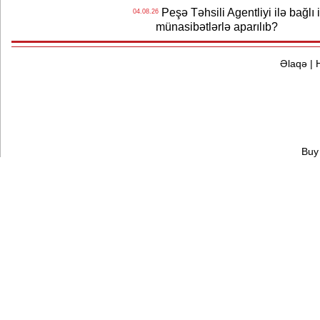
Peşə Təhsili Agentliyi ilə bağlı i
04.08.26
münasibətlərlə aparılıb?
Əlaqə
|
Buy 