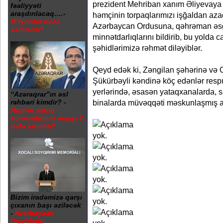
prezident Mehriban xanım Əliyevaya t
fəaliyyəti
araşdırılacaq….-
həmçinin torpaqlarımızı işğaldan aza
Milyonlar necə
Azərbaycan Ordusuna, qəhrəman əsgə
xərclənir?
minnətdarlıqlarını bildirib, bu yolda 
şəhidlərimizə rəhmət diləyiblər.
Qeyd edək ki, Zəngilan şəhərinə və 
Şükürbəyli kəndinə köç edənlər respu
yerlərində, əsasən yataqxanalarda, sa
“Azəraqrar”ın əsl
rəhbəri kimdir? -
binalarda müvəqqəti məskunlaşmış ail
Nazirin sabiq
komandirinin maaşı 7
dəfə artırılıb?
Bizim iradəmizə qarşı
çıxanın başı əziləcək
-
Azərbaycan
Prezidenti