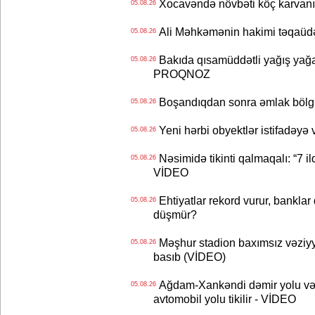
Xocavəndə növbəti köç karvanı
05.08.26
Ali Məhkəmənin hakimi təqaüdə
05.08.26
Bakıda qısamüddətli yağış yağa
05.08.26
PROQNOZ
Boşandıqdan sonra əmlak bölgü
05.08.26
Yeni hərbi obyektlər istifadəyə
05.08.26
Nəsimidə tikinti qalmaqalı: “7 ildi
05.08.26
VİDEO
Ehtiyatlar rekord vurur, banklar q
05.08.26
düşmür?
Məşhur stadion baxımsız vəziyy
05.08.26
basıb (VİDEO)
Ağdam-Xankəndi dəmir yolu və
05.08.26
avtomobil yolu tikilir - VİDEO