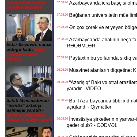
Kompromat savaşı
Azərbaycanda icra başçısı olma
07.08.26
yenidən başlayıb
Bağlanan universitetin müəllimlər
07.08.26
Ən çox çörək və ət yeyən bölgə
07.08.26
Azərbaycanda əhalinin neçə faizi 
07.08.26
Eldar Əzizovun narazı
RƏQƏMLƏR
olduğu kadr:
Xalid
Ələkbərov yola
Paytaxtın bu yollarında sıxlıq v
07.08.26
salınır...
Müavinət alanların diqqətinə: Ki
06.08.26
“Azərişıq“ Bakı və ətraf ərazilə
06.08.26
yaradır - VİDEO
Bu il Azərbaycanda tibbi xidmət
Sahib Məmmədovun
06.08.26
“mənbə” axtarışı
açıqlandı - Qiymətlər
qalmaqal yaratdı -
İşçilərin otağından
İnvestisiya şirkətlərinin yanvar-
06.08.26
dinləyici qurğu tapılıb
qədər olub? - CƏDVƏL