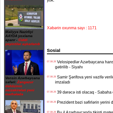
Xəbərin oxunma sayı : 1171
Maliyyə Nazirliyi
AAYDA yoxlama
aparır -
Ciddi
yeyintilər aşkarlanıb
Sosial
Velosipedlər Azərbaycana hans
07.08.26
gətirilib - Siyahı
Samir Şərifova yeni vəzifə veri
07.08.26
Vensin Azərbaycana
imzaladı
səfəri:
Zəngəzur
dəhlizinin
müzakirələri yeni
39 dərəcə isti olacaq - Sabaha
07.08.26
mərhələdə
Prezident bəzi səfirlərin yeri
07.08.26
Bu il Azərbaycanda tikinti mater
07.08.26