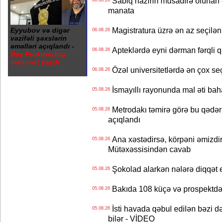
Sabiq nazirin müsadirə olunan ə
06.08.26
manata
Magistratura üzrə ən az seçilən 
Eyyubov və digər
06.08.26
vəzifəli şəxslərin
əməlləri açıqlandı -
Apteklərdə eyni dərman fərqli q
06.08.26
Baş Prokurorluq
məlumat yaydı
Özəl universitetlərdə ən çox seç
06.08.26
İsmayıllı rayonunda mal əti ba
05.08.26
Metrodakı təmirə görə bu qədər 
05.08.26
açıqlandı
Ana xəstədirsə, körpəni əmizdir
05.08.26
Mütəxəssisindən cavab
Şokolad alarkən nələrə diqqət 
05.08.26
Bakıda 108 küçə və prospektdə 
05.08.26
İsti havada qəbul edilən bəzi d
05.08.26
bilər - VİDEO