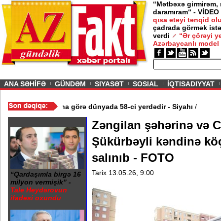
“Mətbəxə girmirəm,
daramıram“ - VİDEO
qısa ətəyi tənqid o
çadrada görmək istə
verdi
“Ər çörəyi 
Azərbaycanlı model
ious
ANA SƏHİFƏ
GÜNDƏM
SIYASƏT
SOSIAL
İQTISADIYYAT
 xərclərinin ÜDM-də payına görə dünyada 58-ci yerdədir - Siyahı
/
Zəngilan şəhərinə və C
Şükürbəyli kəndinə köç
salınıb - FOTO
Tarix 13.05.26, 9:00
“Qardaşımla birgə 16
milyon vermişik” -
Tale Heydərovun
ifadəsi oxundu