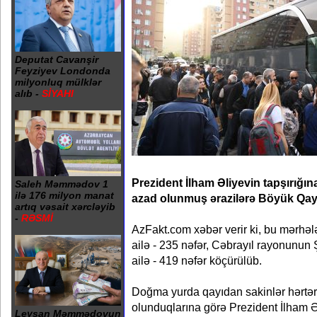
Deputat Cavanşir
Feyziyev Londonda
milyonluq mülklər
alıb -
SİYAHI
Prezident İlham Əliyevin tapşırığı
Saleh Məmmədov 1
ilə 176 milyon manat
azad olunmuş ərazilərə Böyük Qayıd
artıq vəsait xərcləyib
-
RƏSMİ
AzFakt.com xəbər verir ki, bu mərhə
ailə - 235 nəfər, Cəbrayıl rayonunun
ailə - 419 nəfər köçürülüb.
Doğma yurda qayıdan sakinlər hərtərəf
olunduqlarına görə Prezident İlham Əl
Leysan Məmmədovun