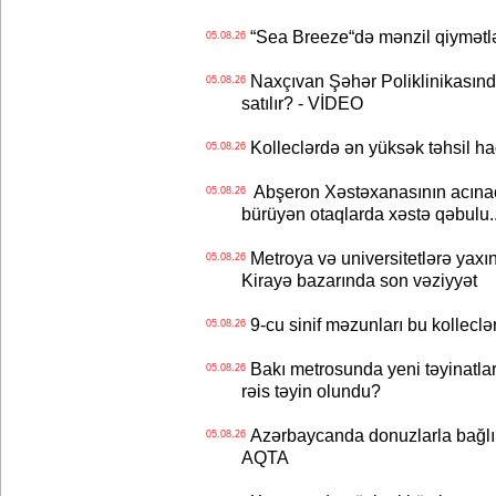
“Sea Breeze“də mənzil qiymətlər
05.08.26
Naxçıvan Şəhər Poliklinikasında
05.08.26
satılır? - VİDEO
Kolleclərdə ən yüksək təhsil haq
05.08.26
Abşeron Xəstəxanasının acınaca
05.08.26
bürüyən otaqlarda xəstə qəbulu..
Metroya və universitetlərə yaxın
05.08.26
Kirayə bazarında son vəziyyət
9-cu sinif məzunları bu kolleclə
05.08.26
Bakı metrosunda yeni təyinatlar
05.08.26
rəis təyin olundu?
Azərbaycanda donuzlarla bağlı m
05.08.26
AQTA