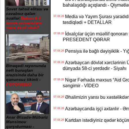
bahalaşdığı açıqlandı - Qiymətlə
Sovet təhsil elitası və
cavabsız qalan
Media və Yayım Şurası yaradıdı 
07.08.26
suallar:
Rektor 6 il
təsdiqlədi + DETALLAR
sonra universitetə
necə daxil olub?
İdxalçılar üçün müəllif qonorarı
07.08.26
PRESEDENT QƏRAR
Pensiya ilə bağlı dəyişiklik - Yı
07.08.26
Azərbaycan dövlət xərclərinin
07.08.26
Binəqədi rayonunda
dünyada 58-ci yerdədir - Siyahı
neft buruqları
ərazisində daha bir
Nigar Fərhada məxsus “Aid Grou
qanunsuz tikinti -
07.08.26
FOTO/VİDEO
səngimir - VİDEO
Əhalimizin yarısı bu xəstəlikdən
07.08.26
Azərbaycanda işçi axtarılır - Ə
07.08.26
Anar Əlizadə-Mübariz
Kartdan istədiyiniz qədər köçür
07.08.26
Mənsimov
qarşıdurması -