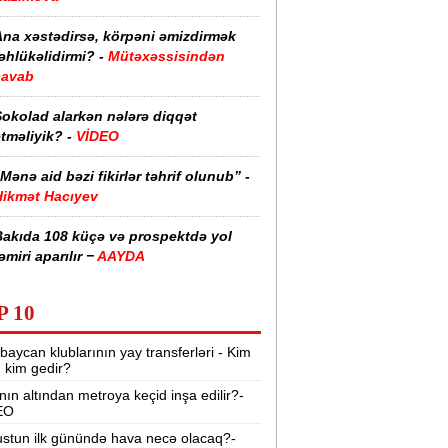
Ana xəstədirsə, körpəni əmizdirmək
əhlükəlidirmi? -
Mütəxəssisindən
cavab
Şokolad alarkən nələrə diqqət
tməliyik? -
VİDEO
Mənə aid bəzi fikirlər təhrif olunub” -
Hikmət Hacıyev
Bakıda 108 küçə və prospektdə yol
əmiri aparılır −
AAYDA
sti havada qəbul edilən bəzi dərmanlar
P 10
əsadlar törədə bilər -
VİDEO
baycan klublarının yay transferləri - Kim
üharibədə 3 400-dən çox iranlı və 18
r, kim gedir?
ABŞ hərbçisi həlak olub -
“Reuters“
nın altından metroya keçid inşa edilir?-
EO
BMT-dən dəhşətli xəbərdarlıq -
49
ilyon insan ac qala bilər
stun ilk günündə hava necə olacaq?-