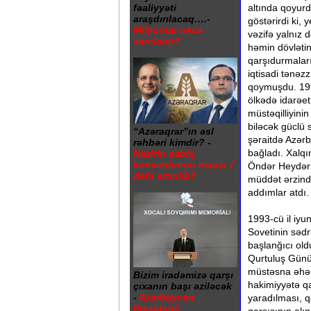
altında qoyurd
fəaliyyəti
araşdırılacaq….-
göstərirdi ki,
Milyonlar necə
vəzifə yalnız 
xərclənir?
həmin dövləti
qarşıdurmaları
iqtisadi tənəz
qoymuşdu. 199
ölkədə idarəet
müstəqilliyini
biləcək güclü 
“Azəraqrar”ın əsl
şəraitdə Azərb
rəhbəri kimdir? -
bağladı. Xalqın
Nazirin sabiq
komandirinin maaşı 7
Öndər Heydər Ə
dəfə artırılıb?
müddət ərzində
addımlar atdı.
1993-cü il iyu
Sovetinin sədr
başlanğıcı oldu
Qurtuluş Günü 
müstəsna əhəmi
Bizim iradəmizə qarşı
hakimiyyətə qa
çıxanın başı əziləcək
-
Azərbaycan
yaradılması, 
Prezidenti