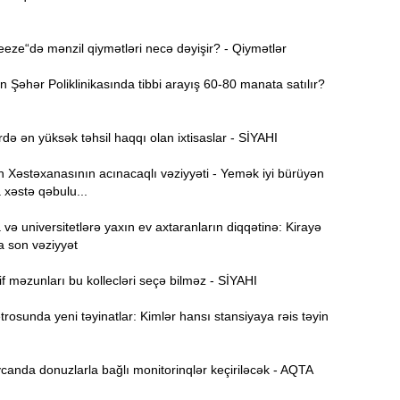
ze“də mənzil qiymətləri necə dəyişir? - Qiymətlər
15:44
U
Şəhər Poliklinikasında tibbi arayış 60-80 manata satılır?
B
15:27
də ən yüksək təhsil haqqı olan ixtisaslar - SİYAHI
Xəstəxanasının acınacaqlı vəziyyəti - Yemək iyi bürüyən
S
 xəstə qəbulu...
15:12
l
ə universitetlərə yaxın ev axtaranların diqqətinə: Kirayə
T
a son vəziyyət
14:58
f məzunları bu kollecləri seçə bilməz - SİYAHI
14:42
osunda yeni təyinatlar: Kimlər hansı stansiyaya rəis təyin
9
anda donuzlarla bağlı monitorinqlər keçiriləcək - AQTA
14:25
b