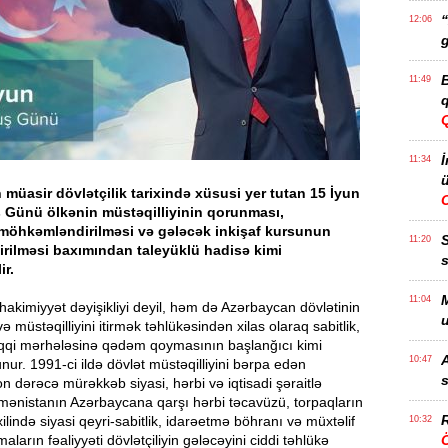
“
12:06
g
B
11:49
q
İ
11:34
ü
müasir dövlətçilik tarixində xüsusi yer tutan 15 İyun
ş Günü ölkənin müstəqilliyinin qorunması,
n möhkəmləndirilməsi və gələcək inkişaf kursunun
11:20
rilməsi baxımından taleyüklü hadisə kimi
s
ir.
M
11:04
 hakimiyyət dəyişikliyi deyil, həm də Azərbaycan dövlətinin
u
 müstəqilliyini itirmək təhlükəsindən xilas olaraq sabitlik,
rəqqi mərhələsinə qədəm qoymasının başlanğıcı kimi
A
10:47
unur. 1991-ci ildə dövlət müstəqilliyini bərpa edən
s
 dərəcə mürəkkəb siyasi, hərbi və iqtisadi şəraitlə
mənistanın Azərbaycana qarşı hərbi təcavüzü, torpaqların
R
xilində siyasi qeyri-sabitlik, idarəetmə böhranı və müxtəlif
10:32
maların fəaliyyəti dövlətçiliyin gələcəyini ciddi təhlükə
Ö