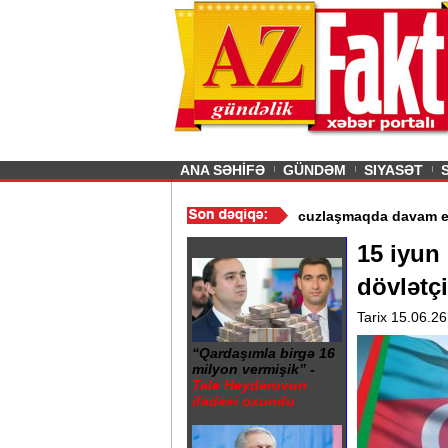
26
şın sürmürəm, saçımı
Previous
ANA SƏHİFƏ
GÜNDƏM
SIYASƏT
rin istismarı dayandırıldı - Video
/
Azərbaycan nefti ucuzlaşmaqda
15 iyun
dövlətçi
Tarix 15.06.26
“Qardaşımla birgə 16
milyon vermişik” -
Tale Heydərovun
ifadəsi oxundu