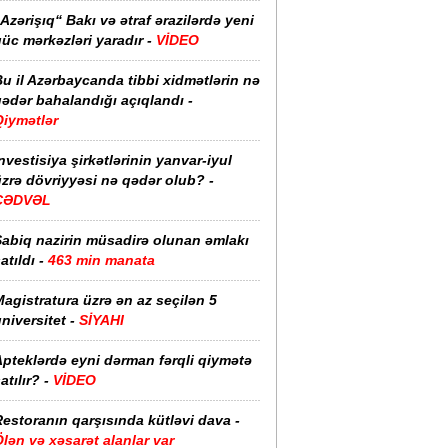
Azərişıq“ Bakı və ətraf ərazilərdə yeni
üc mərkəzləri yaradır -
VİDEO
u il Azərbaycanda tibbi xidmətlərin nə
ədər bahalandığı açıqlandı -
Qiymətlər
nvestisiya şirkətlərinin yanvar-iyul
zrə dövriyyəsi nə qədər olub? -
CƏDVƏL
Sabiq nazirin müsadirə olunan əmlakı
atıldı -
463 min manata
agistratura üzrə ən az seçilən 5
niversitet -
SİYAHI
pteklərdə eyni dərman fərqli qiymətə
atılır? -
VİDEO
estoranın qarşısında kütləvi dava -
lən və xəsarət alanlar var