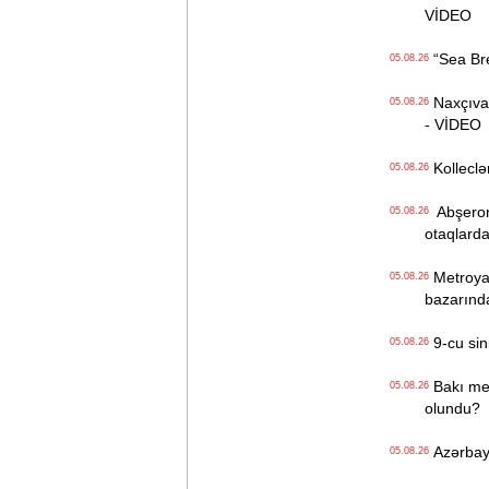
VİDEO
“Sea Bree
05.08.26
Naxçıvan 
05.08.26
- VİDEO
Kolleclər
05.08.26
Abşeron 
05.08.26
otaqlarda
Metroya v
05.08.26
bazarınd
9-cu sini
05.08.26
Bakı metr
05.08.26
olundu?
Azərbayc
05.08.26