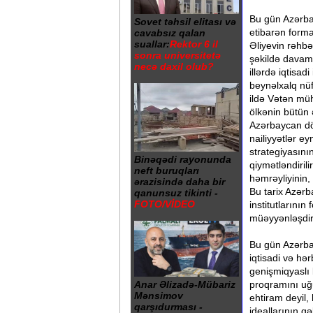
Bu gün Azərbay
Sovet təhsil elitası və
etibarən forma
cavabsız qalan
suallar:
Rektor 6 il
Əliyevin rəhbə
sonra universitetə
şəkildə davam 
necə daxil olub?
illərdə iqtisad
beynəlxalq nü
ildə Vətən müh
ölkənin bütün 
Azərbaycan döv
nailiyyətlər e
strategiyasının
Binəqədi rayonunda
qiymətləndirili
neft buruqları
həmrəyliyinin, 
ərazisində daha bir
Bu tarix Azərb
qanunsuz tikinti -
FOTO/VİDEO
institutlarını
müəyyənləşdiri
Bu gün Azərbay
iqtisadi və hə
genişmiqyaslı 
proqramını uğu
Anar Əlizadə-Mübariz
Mənsimov
ehtiram deyil, 
qarşıdurması -
ideallarının g