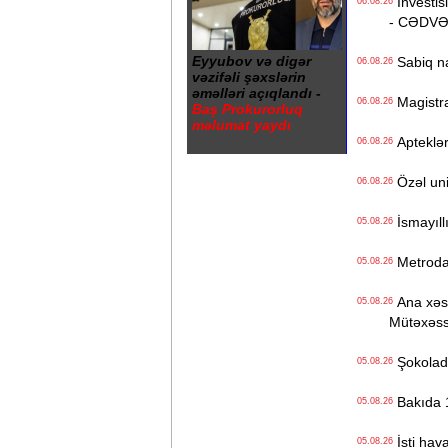
İnvestisi
06.08.26
- CƏDV
Eyyubov və digər
Sabiq na
06.08.26
vəzifəli şəxslərin
əməlləri açıqlandı -
Magistrat
06.08.26
Baş Prokurorluq
məlumat yaydı
Apteklərd
06.08.26
Özəl univ
06.08.26
İsmayıll
05.08.26
Metrodak
05.08.26
Ana xəstə
05.08.26
Mütəxəss
Şokolad 
05.08.26
Bakıda 1
05.08.26
İsti hava
05.08.26