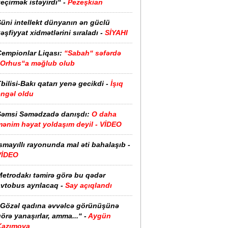
eçirmək istəyirdi“ -
Pezeşkian
üni intellekt dünyanın ən güclü
əşfiyyat xidmətlərini sıraladı -
SİYAHI
Çempionlar Liqası:
“Sabah“ səfərdə
“Orhus“a məğlub olub
bilisi-Bakı qatarı yenə gecikdi -
İşıq
əngəl oldu
Şəmsi Səmədzadə danışdı:
O daha
mənim həyat yoldaşım deyil - VİDEO
smayıllı rayonunda mal əti bahalaşıb -
VİDEO
Metrodakı təmirə görə bu qədər
vtobus ayrılacaq -
Say açıqlandı
“Gözəl qadına əvvəlcə görünüşünə
örə yanaşırlar, amma...“ -
Aygün
Kazımova