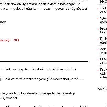
PR
müasir dövlətçiliyin xilası, sabit inkişafın başlanğıcı və
19:31
150 
baycanın gələcək uğurlarının əsasını qoyan dönüş nöqtəsi
b
SİY
“Qar
19:16
əmov
qarş
d
Prez
FOT
19:00
Doll
a sayı : 703
günl
Zele
18:41
Yeri
Ç
El N
- Ek
N
18:22
a
alanların diqqətinə: Kimlərin ödənişi dayandırılır?
Prok
etdi
ödəy
K
“ Bakı və ətraf ərazilərdə yeni güc mərkəzləri yaradır -
18:05
o
ARXİ
rbaycanda tibbi xidmətlərin nə qədər bahalandığı
17:49
A
 - Qiymətlər
B