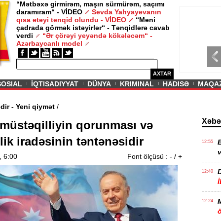
“Mətbəxə girmirəm, maşın sürmürəm, saçımı
daramıram“ - VİDEO
Sevda Yahyayevanın
/ MAQAZIN /
qısa ətəyi tənqid olundu - VİDEO
“Məni
çadrada görmək istəyirlər“ - Tənqidlərə cavab
Sevda Yahy
verdi
“Ər çörəyi yeyəndə kökələcəm“ -
VİDEO
Azərbaycanlı model
AXTAR
SOSIAL
İQTISADIYYAT
DÜNYA
KRIMINAL
HADISƏ
MAQA
 davam edir - Yeni qiymət
/
Xəbə
 müstəqilliyin qorunması və
lik iradəsinin təntənəsidir
E
12:55
v
, 6:00
Font ölçüsü :
-
/
+
12:40
12:24
ö