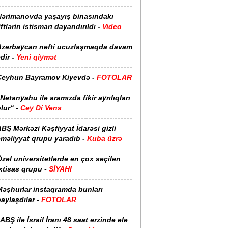
Nərimanovda yaşayış binasındakı
iftlərin istismarı dayandırıldı -
Video
Azərbaycan nefti ucuzlaşmaqda davam
dir -
Yeni qiymət
Ceyhun Bayramov Kiyevdə -
FOTOLAR
Netanyahu ilə aramızda fikir ayrılıqları
lur“ -
Cey Di Vens
BŞ Mərkəzi Kəşfiyyat İdarəsi gizli
əməliyyat qrupu yaradıb -
Kuba üzrə
zəl universitetlərdə ən çox seçilən
xtisas qrupu -
SİYAHI
Məşhurlar instaqramda bunları
aylaşdılar -
FOTOLAR
ABŞ ilə İsrail İranı 48 saat ərzində ələ