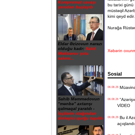
Kompromat savaşı
bu tarixi günü 
yenidən başlayıb
müstəqil Azər
kimi qeyd edir.
Nurağa Rüst
Eldar Əzizovun narazı
olduğu kadr:
Xalid
Xəbərin oxunm
Ələkbərov yola
salınır...
Sosial
Müavinət 
06.08.26
Sahib Məmmədovun
“Azərişıq
06.08.26
“mənbə” axtarışı
VİDEO
qalmaqal yaratdı -
İşçilərin otağından
Bu il Azə
06.08.26
dinləyici qurğu tapılıb
açıqlandı