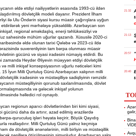
canın əldə etdiyi nailiyyətlərin əsasında 1993-cü ildən
21:32
laşdırılmış dövlətçilik modeli dayanır. Prezident İlham
t
rliyi ilə Ulu Öndərin siyasi kursu müasir çağırışlara uyğun
etdirilərək yeni mərhələyə yüksəldilib. Azərbaycan son
i inkişaf, regional əməkdaşlıq, enerji təhlükəsizliyi və
21:13
fuz sahəsində mühüm uğurlar qazanıb. Xüsusilə 2020-ci
e
aribəsində əldə olunan tarixi Qələbə və 2023-cü ildə
ərazisində suverenliyinin tam bərpa olunması müasir
“
20:57
lətinin gücünü və siyasi iradəsini nümayiş etdirdi. Bu
yni zamanda Heydər Əliyevin müəyyən etdiyi dövlətçilik
 və milli inkişaf konsepsiyasının uğurlu nəticələri kimi
r. 15 İyun Milli Qurtuluş Günü Azərbaycan xalqının milli
20:40
dövlətçilik iradəsinin və müstəqilliyə sadiqliyinin rəmzidir.
t
aycanın müstəqilliyinin qorunub saxlanılmasında, dövlət
n formalaşmasında və gələcək inkişaf yolunun
İ
20:25
TO
lməsində həlledici rol oynayıb.
f
can regionun aparıcı dövlətlərindən biri kimi siyasi,
Azər
M
20:06
gəli
rbi gücünü daha da artırır, azad edilmiş ərazilərdə
bərpa-quruculuq işləri həyata keçirir, Böyük Qayıdış
Bina
rla reallaşdırır. Milli Qurtuluş Günü yalnız keçmişə
VİD
19:48
həm də dövlətçilik ənənələrinin, milli birliyin və müstəqillik
m
Avqu
ələcək nəsillərə ötürülməsinin simvoludur. Azərbaycan xalqı