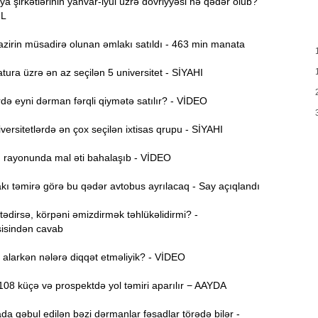
ya şirkətlərinin yanvar-iyul üzrə dövriyyəsi nə qədər olub?
T
ƏL
17:35
e
zirin müsadirə olunan əmlakı satıldı - 463 min manata
17:20
v
ura üzrə ən az seçilən 5 universitet - SİYAHI
x
ə eyni dərman fərqli qiymətə satılır? - VİDEO
17:03
ersitetlərdə ən çox seçilən ixtisas qrupu - SİYAHI
N
ı rayonunda mal əti bahalaşıb - VİDEO
16:47
ı təmirə görə bu qədər avtobus ayrılacaq - Say açıqlandı
İ
16:29
i
dirsə, körpəni əmizdirmək təhlükəlidirmi? -
isindən cavab
“
16:14
alarkən nələrə diqqət etməliyik? - VİDEO
ç
08 küçə və prospektdə yol təmiri aparılır − AAYDA
M
16:00
a
da qəbul edilən bəzi dərmanlar fəsadlar törədə bilər -