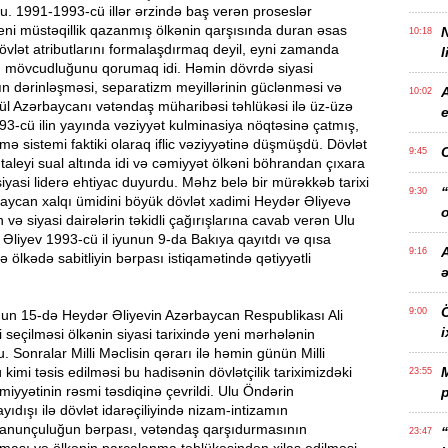
u. 1991-1993-cü illər ərzində baş verən proseslər
 yeni müstəqillik qazanmış ölkənin qarşısında duran əsas
10:18
dövlət atributlarını formalaşdırmaq deyil, eyni zamanda
l
n mövcudluğunu qorumaq idi. Həmin dövrdə siyasi
n dərinləşməsi, separatizm meyillərinin güclənməsi və
10:02
zül Azərbaycanı vətəndaş müharibəsi təhlükəsi ilə üz-üzə
e
3-cü ilin yayında vəziyyət kulminasiya nöqtəsinə çatmış,
mə sistemi faktiki olaraq iflic vəziyyətinə düşmüşdü. Dövlət
9:45
n taleyi sual altında idi və cəmiyyət ölkəni böhrandan çıxara
siyasi liderə ehtiyac duyurdu. Məhz belə bir mürəkkəb tarixi
“
9:30
aycan xalqı ümidini böyük dövlət xadimi Heydər Əliyevə
o
 və siyasi dairələrin təkidli çağırışlarına cavab verən Ulu
liyev 1993-cü il iyunun 9-da Bakıya qayıtdı və qısa
A
9:16
 ölkədə sabitliyin bərpası istiqamətində qətiyyətli
Ö
9:00
nun 15-də Heydər Əliyevin Azərbaycan Respublikası Ali
i
i seçilməsi ölkənin siyasi tarixində yeni mərhələnin
. Sonralar Milli Məclisin qərarı ilə həmin günün Milli
kimi təsis edilməsi bu hadisənin dövlətçilik tariximizdəki
23:55
yyətinin rəsmi təsdiqinə çevrildi. Ulu Öndərin
p
yıdışı ilə dövlət idarəçiliyində nizam-intizamın
qanunçuluğun bərpası, vətəndaş qarşıdurmasının
“
23:47