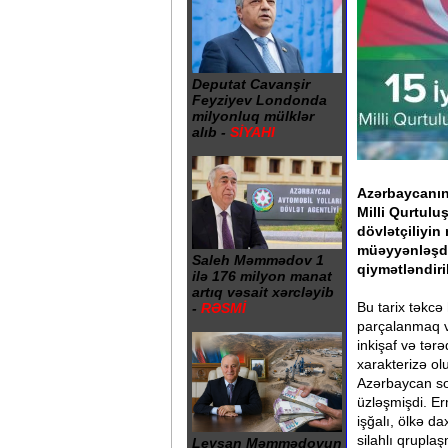
Deputat Cavanşir
Feyziyev Londonda
milyonluq mülklər
alıb -
SİYAHI
Azərbaycanın 
Milli Qurtulu
dövlətçiliyi
müəyyənləşdi
Saleh Məmmədov 1
qiymətləndiril
ilə 176 milyon manat
artıq vəsait xərcləyib
Bu tarix təkcə
-
RƏSMİ
parçalanmaq və
inkişaf və tə
xarakterizə ol
Azərbaycan son
üzləşmişdi. Er
işğalı, ölkə da
silahlı qruplaş
Leysan Məmmədovun