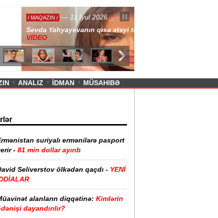
— 11 İyul 2026
ayevanın qısa ətəyi tənqid olundu -
ZIN
ANALIZ
İDMAN
MÜSAHIBƏ
rlər
rmənistan suriyalı ermənilərə pasport
erir -
81 min dollar ayırıb
David Seliverstov ölkədən qaçdı -
YENİ
İDDİALAR
Müavinət alanların diqqətinə:
Kimlərin
dənişi dayandırılır?