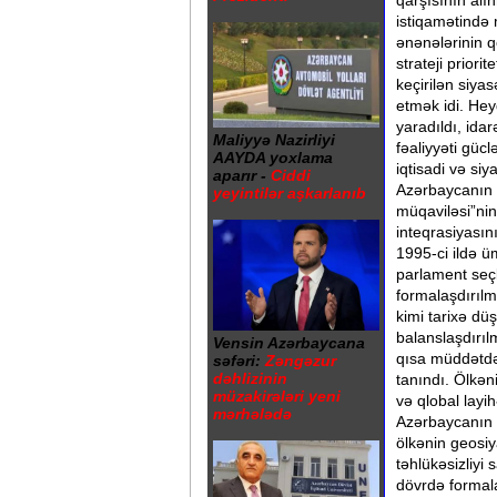
qarşısının alı
istiqamətində 
ənənələrinin 
strateji prior
keçirilən siya
etmək idi. Heyd
yaradıldı, idar
Maliyyə Nazirliyi
fəaliyyəti gücl
AAYDA yoxlama
iqtisadi və siy
aparır -
Ciddi
Azərbaycanın e
yeyintilər aşkarlanıb
müqaviləsi”nin
inteqrasiyasını
1995-ci ildə ü
parlament seçki
formalaşdırıl
kimi tarixə dü
balanslaşdırıl
Vensin Azərbaycana
qısa müddətdə 
səfəri:
Zəngəzur
dəhlizinin
tanındı. Ölkən
müzakirələri yeni
və qlobal layih
mərhələdə
Azərbaycanın m
ölkənin geosiy
təhlükəsizliyi
dövrdə formal