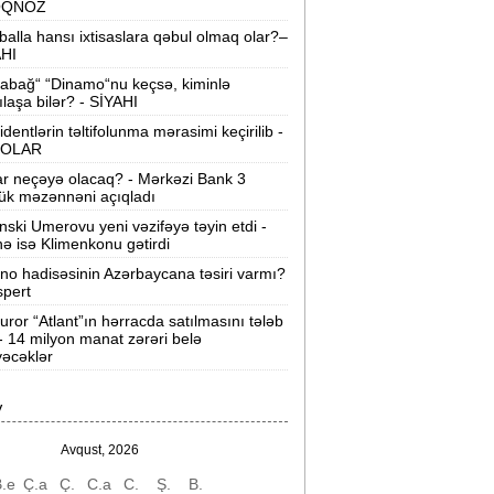
OQNOZ
“Wildberries” anbar tutumunun üçdə
balla hansı ixtisaslara qəbul olmaq olar?–
irini itirib -
21-ci hücum
AHI
abağ“ “Dinamo“nu keçsə, kiminlə
“Sea Breeze“də mənzil qiymətləri necə
ılaşa bilər? - SİYAHI
əyişir? -
Qiymətlər
identlərin təltifolunma mərasimi keçirilib -
OLAR
Bakıda ticarət mərkəzində FACİƏ:
liftin
ar neçəyə olacaq? - Mərkəzi Bank 3
şaxtasına düşüb öldü
ük məzənnəni açıqladı
nski Umerovu yeni vəzifəyə təyin etdi -
Pentaqondan kritik addım:
Rusiya və
nə isə Klimenkonu gətirdi
inə qarşı yeni plan
ino hadisəsinin Azərbaycana təsiri varmı?
spert
axçıvan Şəhər Poliklinikasında tibbi
rayış 60-80 manata satılır? -
VİDEO
uror “Atlant”ın hərracda satılmasını tələb
 - 14 milyon manat zərəri belə
əcəklər
olleclərdə ən yüksək təhsil haqqı
lan ixtisaslar -
SİYAHI
V
"Yəhudi David Seliverstov" Kazım
bbasov çıxdı! -
Bir dələduzla bağlı
Avqust, 2026
SENSASİON detallar
.e
Ç.a
Ç.
C.a
C.
Ş.
B.