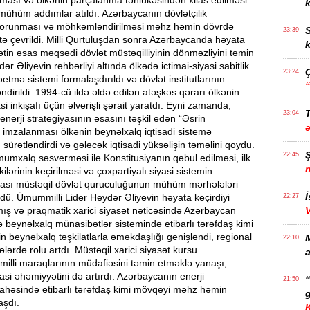
nması və ölkənin parçalanma təhlükəsindən xilas edilməsi
k
mühüm addımlar atıldı. Azərbaycanın dövlətçilik
qorunması və möhkəmləndirilməsi məhz həmin dövrdə
S
23:39
itetə çevrildi. Milli Qurtuluşdan sonra Azərbaycanda həyata
k
sətin əsas məqsədi dövlət müstəqilliyinin dönməzliyini təmin
ər Əliyevin rəhbərliyi altında ölkədə ictimai-siyasi sabitlik
23:24
əetmə sistemi formalaşdırıldı və dövlət institutlarının
əndirildi. 1994-cü ildə əldə edilən atəşkəs qərarı ölkənin
asi inkişafı üçün əlverişli şərait yaratdı. Eyni zamanda,
T
23:04
nerji strategiyasının əsasını təşkil edən “Əsrin
 imzalanması ölkənin beynəlxalq iqtisadi sistemə
 sürətləndirdi və gələcək iqtisadi yüksəlişin təməlini qoydu.
22:45
mumxalq səsverməsi ilə Konstitusiyanın qəbul edilməsi, ilk
lərinin keçirilməsi və çoxpartiyalı siyasi sistemin
ması müstəqil dövlət quruculuğunun mühüm mərhələləri
İ
şdü. Ümummilli Lider Heydər Əliyevin həyata keçirdiyi
22:27
mış və praqmatik xarici siyasət nəticəsində Azərbaycan
beynəlxalq münasibətlər sistemində etibarlı tərəfdaş kimi
in beynəlxalq təşkilatlarla əməkdaşlığı genişləndi, regional
22:10
ələrdə rolu artdı. Müstəqil xarici siyasət kursu
a
illi maraqlarının müdafiəsini təmin etməklə yanaşı,
asi əhəmiyyətini də artırdı. Azərbaycanın enerji
21:50
 sahəsində etibarlı tərəfdaş kimi mövqeyi məhz həmin
g
aşdı.