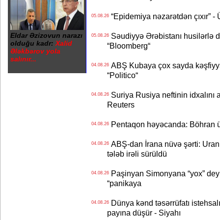
“Epidemiya nəzarətdən çıxır” -
05.08.26
Eldar Əzizovun narazı
Səudiyyə Ərəbistanı husilərlə da
05.08.26
olduğu kadr:
Xalid
“Bloomberg“
Ələkbərov yola
salınır...
ABŞ Kubaya çox sayda kəşfiyyatç
04.08.26
“Politico“
Suriya Rusiya neftinin idxalını 
04.08.26
Reuters
Pentaqon həyəcanda: Böhran ü
04.08.26
ABŞ-dan İrana nüvə şərti: Uran eh
04.08.26
tələb irəli sürüldü
Paşinyan Simonyana “yox” deyib
04.08.26
“panikaya
Dünya kənd təsərrüfatı istehsalı
04.08.26
payına düşür - Siyahı