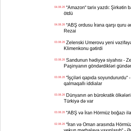
“Amazon“ tarix yazdı: Şirkətin ba
04.08.26
ötdü
“ABŞ ordusu İrana qarşı quru əmə
04.08.26
Rezai
Zelenski Umerovu yeni vəzifəyə t
03.08.26
Klimenkonu gətirdi
Sandunun hədiyyə siyahısı - Ze
03.08.26
Paşinyanın göndərdikləri gündə
“İşçiləri qapıda soyundururdu“ - 
03.08.26
qalmaqallı iddialar
Dünyanın ən bürokratik ölkələri
03.08.26
Türkiyə də var
“ABŞ və İran Hörmüz boğazı ilə b
03.08.26
“İran və Oman arasında Hörmüz b
02.08.26
yekun mərhələyə yaxınlaşıb“ - Ə