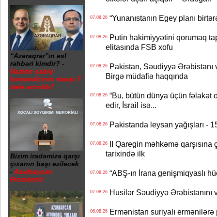
“Yunanıstanın Egey planı birtərə
07.08.26
Putin hakimiyyətini qorumaq tapş
07.08.26
elitasında FSB xofu
“Azəraqrar”ın əsl
rəhbəri kimdir? -
Pakistan, Səudiyyə Ərəbistanı v
07.08.26
Nazirin sabiq
Birgə müdafiə haqqında
komandirinin maaşı 7
dəfə artırılıb?
“Bu, bütün dünya üçün fəlakət o
07.08.26
edir, İsrail isə...
Pakistanda leysan yağışları - 1
07.08.26
II Qaregin məhkəmə qarşısına çı
07.08.26
tarixində ilk
Bizim iradəmizə qarşı
çıxanın başı əziləcək
-
Azərbaycan
“ABŞ-ın İrana genişmiqyaslı hüc
07.08.26
Prezidenti
Husilər Səudiyyə Ərəbistanını vu
07.08.26
Ermənistan suriyalı ermənilərə p
06.08.26