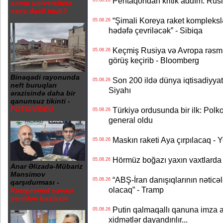
Pentaqondan kritik addım: Rusiy
05.08.26
sonra universitetə
necə daxil olub?
“Şimali Koreya raket kompleksl
05.08.26
hədəfə çevriləcək” - Sibiqa
Keçmiş Rusiya və Avropa rəsmilə
05.08.26
görüş keçirib - Bloomberg
Binəqədi rayonunda
Son 200 ildə dünya iqtisadiyyatın
05.08.26
neft buruqları
Siyahı
ərazisində daha bir
qanunsuz tikinti -
FOTO/VİDEO
Türkiyə ordusunda bir ilk: Polk
05.08.26
general oldu
Maskın raketi Aya çırpılacaq - 
05.08.26
Hörmüz boğazı yaxın vaxtlarda 
05.08.26
Anar Əlizadə-Mübariz
Mənsimov
“ABŞ-İran danışıqlarının nəticə
05.08.26
qarşıdurması -
olacaq” - Tramp
Kompromat savaşı
yenidən başlayıb
Putin qalmaqallı qanuna imza at
05.08.26
xidmətlər dayandırılır...