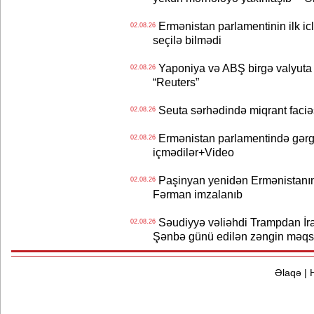
Ermənistan parlamentinin ilk icl
02.08.26
seçilə bilmədi
Yaponiya və ABŞ birgə valyuta 
02.08.26
“Reuters”
Seuta sərhədində miqrant faciəsi
02.08.26
Ermənistan parlamentində gərgi
02.08.26
içmədilər+Video
Paşinyan yenidən Ermənistanın B
02.08.26
Fərman imzalanıb
Səudiyyə vəliəhdi Trampdan İran
02.08.26
Şənbə günü edilən zəngin məqs
Əlaqə
|