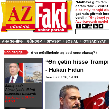
“Mətbəxə girmirəm,
daramıram“ - VİDEO
qısa ətəyi tənqid o
çadrada görmək istə
verdi
“Ər çörəyi 
Azərbaycanlı model
ious
ANA SƏHİFƏ
GÜNDƏM
SIYASƏT
SOSIAL
İQTISADIYYAT
məktəb bağlandı - Şagird və müəllimlərin aqibəti necə olacaq?
/
“Ən çətin hissə Trampı
- Hakan Fidan
Tarix 07.07.26, 14:00
Sabiq sədr
Almaniyada tikinti
biznesinə başlayıb -
Şərikli bina tikir +
FOTO