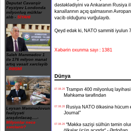
Deputat Cavanşir
dəstəklədiyini və Ankaranın Rusiya il
Feyziyev Londonda
kanallarının açıq qalmasının Avropan
milyonluq mülklər
alıb -
SİYAHI
vacib olduğunu vurğulayıb.
Qeyd edək ki, NATO sammiti iyulun 7-
Xəbərin oxunma sayı : 1381
Saleh Məmmədov 1
ilə 176 milyon manat
artıq vəsait xərcləyib
-
RƏSMİ
Dünya
Trampın 400 milyonluq layihəsinin
07.08.26
Məhkəmə tərəfindən
Rusiya NATO ölkəsinə hücum edə
07.08.26
Leysan Məmmədovun
Journal”
fəaliyyəti
araşdırılacaq….-
Milyonlar necə
“Məkkə sazişi sülhün təmin olu
07.08.26
xərclənir?
ölkələr üçün açıqdır“ - Ərdoğan