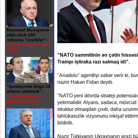
Məmməd Musayevlə
əlbir olub 100
milyonu “yeyiblər” -
Vəzifəli şəxslər həbs
edildi
"NATO sammitinin ən çətin hissəs
Trampı iştiraka razı salmaq idi".
"Anadolu" agentliyi xəbər verir ki, bu
naziri Hakan Fidan deyib.
“Qardaşımla birgə 16
milyon vermişik” -
"NATO yeni dövrdə strateji potensialı
Tale Heydərovun
ifadəsi oxundu
yetirməlidir. Alyans, sadəcə, mövcud 
struktur olmaqdan çıxıb, daha uzunm
təhlükəsizlik vizyonunu inkişaf etdirm
bildirib.
Nazir Türkiyənin Ukraynanın ərazi bü