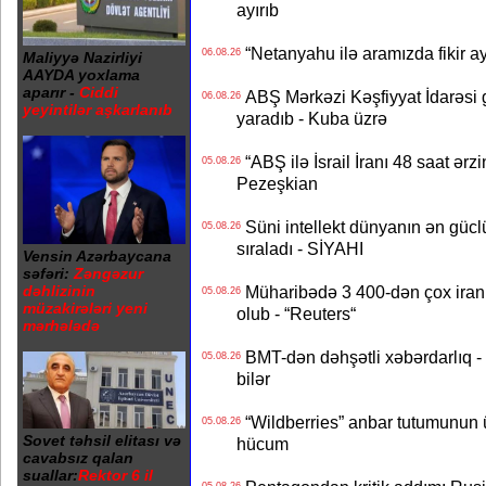
ayırıb
“Netanyahu ilə aramızda fikir ayr
06.08.26
Maliyyə Nazirliyi
AAYDA yoxlama
aparır -
Ciddi
ABŞ Mərkəzi Kəşfiyyat İdarəsi g
06.08.26
yeyintilər aşkarlanıb
yaradıb - Kuba üzrə
“ABŞ ilə İsrail İranı 48 saat ərzi
05.08.26
Pezeşkian
Süni intellekt dünyanın ən güclü
05.08.26
sıraladı - SİYAHI
Vensin Azərbaycana
səfəri:
Zəngəzur
dəhlizinin
Müharibədə 3 400-dən çox iranl
05.08.26
müzakirələri yeni
olub - “Reuters“
mərhələdə
BMT-dən dəhşətli xəbərdarlıq - 
05.08.26
bilər
“Wildberries” anbar tutumunun üçd
05.08.26
Sovet təhsil elitası və
hücum
cavabsız qalan
suallar:
Rektor 6 il