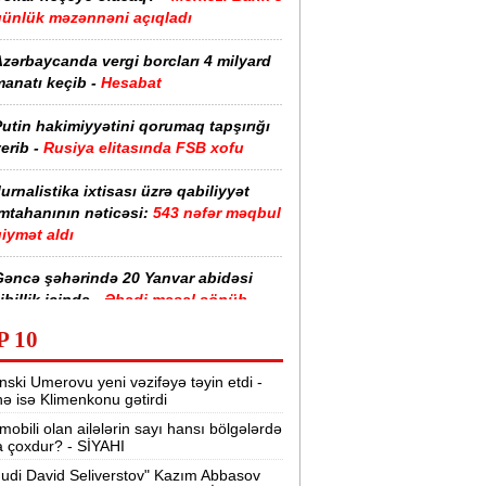
günlük məzənnəni açıqladı
zərbaycanda vergi borcları 4 milyard
anatı keçib -
Hesabat
utin hakimiyyətini qorumaq tapşırığı
erib -
Rusiya elitasında FSB xofu
urnalistika ixtisası üzrə qabiliyyət
imtahanının nəticəsi:
543 nəfər məqbul
iymət aldı
Gəncə şəhərində 20 Yanvar abidəsi
ibillik içində -
Əbədi məşəl sönüb
(VİDEO)
P 10
akistan, Səudiyyə Ərəbistanı və
nski Umerovu yeni vəzifəyə təyin etdi -
ürkiyə saziş imzalayıb -
Birgə müdafiə
nə isə Klimenkonu gətirdi
haqqında
mobili olan ailələrin sayı hansı bölgələrdə
 çoxdur? - SİYAHI
“Tarqovı”dakı yanğın məhdudlaşdırıldı
-
VİDEOLAR
udi David Seliverstov" Kazım Abbasov