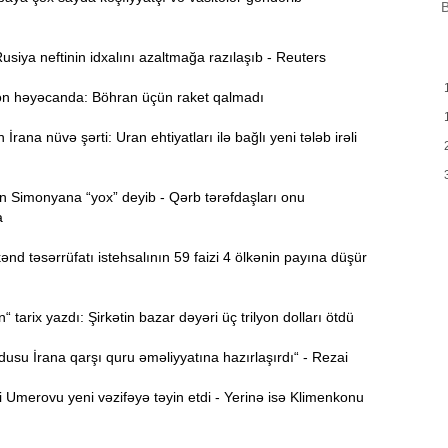
B
B
m
a
siya neftinin idxalını azaltmağa razılaşıb - Reuters
M
13:08
 həyəcanda: Böhran üçün raket qalmadı
P
rana nüvə şərti: Uran ehtiyatları ilə bağlı yeni tələb irəli
İ
12:54
 Simonyana “yox” deyib - Qərb tərəfdaşları onu
a
P
12:38
p
d təsərrüfatı istehsalının 59 faizi 4 ölkənin payına düşür
12:21
p
tarix yazdı: Şirkətin bazar dəyəri üç trilyon dolları ötdü
S
su İrana qarşı quru əməliyyatına hazırlaşırdı“ - Rezai
12:06
-
Umerovu yeni vəzifəyə təyin etdi - Yerinə isə Klimenkonu
11:52
b