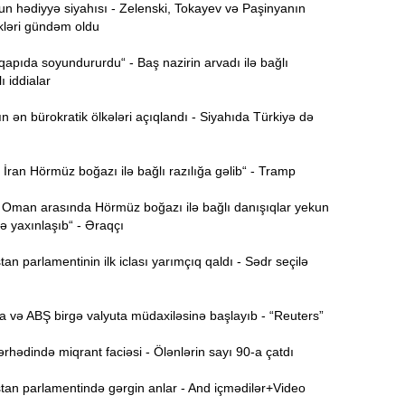
 hədiyyə siyahısı - Zelenski, Tokayev və Paşinyanın
kləri gündəm oldu
Ə
11:36
ə
 qapıda soyundururdu“ - Baş nazirin arvadı ilə bağlı
ı iddialar
A
11:19
ən bürokratik ölkələri açıqlandı - Siyahıda Türkiyə də
11:04
b
ran Hörmüz boğazı ilə bağlı razılığa gəlib“ - Tramp
10:50
 Oman arasında Hörmüz boğazı ilə bağlı danışıqlar yekun
h
 yaxınlaşıb“ - Əraqçı
n parlamentinin ilk iclası yarımçıq qaldı - Sədr seçilə
10:34
r
 və ABŞ birgə valyuta müdaxiləsinə başlayıb - “Reuters”
B
10:17
n
hədində miqrant faciəsi - Ölənlərin sayı 90-a çatdı
P
10:02
an parlamentində gərgin anlar - And içmədilər+Video