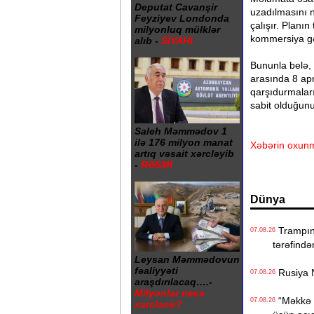
Deputat Cavanşir
uzadılmasını 
Feyziyev Londonda
çalışır. Planın
milyonluq mülklər
kommersiya gə
alıb -
SİYAHI
Bununla belə, 
arasında 8 ap
qarşıdurmaların
sabit olduğunu
Saleh Məmmədov 1
ilə 176 milyon manat
Xəbərin oxunm
artıq vəsait xərcləyib
-
RƏSMİ
Dünya
Trampın 4
07.08.26
tərəfində
Leysan Məmmədovun
fəaliyyəti
Rusiya N
07.08.26
araşdırılacaq….-
Milyonlar necə
“Məkkə s
07.08.26
xərclənir?