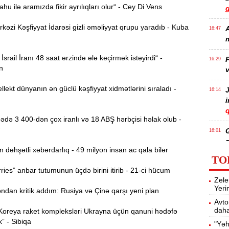
u ilə aramızda fikir ayrılıqları olur“ - Cey Di Vens
zi Kəşfiyyat İdarəsi gizli əməliyyat qrupu yaradıb - Kuba
A
16:47
m
İsrail İranı 48 saat ərzində ələ keçirmək istəyirdi“ -
P
16:29
n
v
llekt dünyanın ən güclü kəşfiyyat xidmətlərini sıraladı -
J
16:14
q
də 3 400-dən çox iranlı və 18 ABŞ hərbçisi həlak olub -
“
16:01
z
əhşətli xəbərdarlıq - 49 milyon insan ac qala bilər
TO
ies” anbar tutumunun üçdə birini itirib - 21-ci hücum
P
15:45
Zele
T
Yeri
dan kritik addım: Rusiya və Çinə qarşı yeni plan
Avto
daha
Koreya raket kompleksləri Ukrayna üçün qanuni hədəfə
15:28
k” - Sibiqa
"Yəh