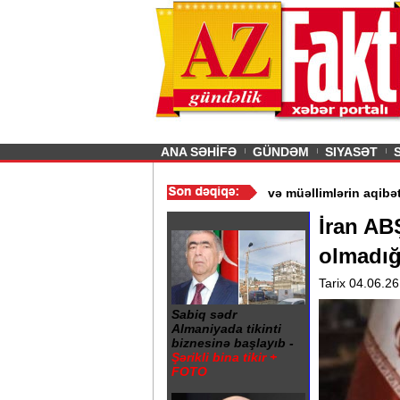
26
şın sürmürəm, saçımı
Previous
ANA SƏHİFƏ
GÜNDƏM
SIYASƏT
- Ərdoğan
/
Gədəbəydə 3 məktəb bağlandı - Şagird və müəllimlərin
İran ABŞ
olmadığ
Tarix 04.06.26
Sabiq sədr
Almaniyada tikinti
biznesinə başlayıb -
Şərikli bina tikir +
FOTO