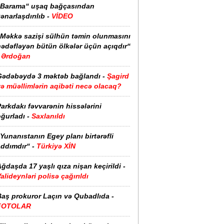
“Barama“ uşaq bağçasından
ənarlaşdırılıb -
VİDEO
“Məkkə sazişi sülhün təmin olunmasını
hədəfləyən bütün ölkələr üçün açıqdır“
Ərdoğan
Gədəbəydə 3 məktəb bağlandı -
Şagird
ə müəllimlərin aqibəti necə olacaq?
arkdakı fəvvarənin hissələrini
ğurladı -
Saxlanıldı
Yunanıstanın Egey planı birtərəfli
ddımdır“ -
Türkiyə XİN
ğdaşda 17 yaşlı qıza nişan keçirildi -
alideynləri polisə çağırıldı
Baş prokuror Laçın və Qubadlıda -
FOTOLAR