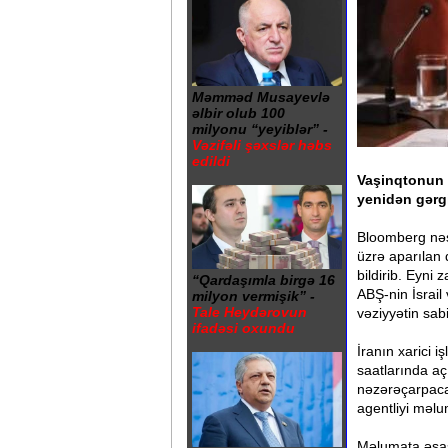
Məmməd Musayevlə
əlbir olub 100
milyonu “yeyiblər” -
Vəzifəli şəxslər həbs
edildi
Vaşinqtonun 
yenidən gərgi
Bloomberg nəşr
üzrə aparılan 
bildirib. Eyni
“Qardaşımla birgə 16
ABŞ-nin İsrai
milyon vermişik” -
Tale Heydərovun
vəziyyətin sab
ifadəsi oxundu
İranın xarici 
saatlarında aç
nəzərəçarpacaq
agentliyi məlu
Məlumata əsas