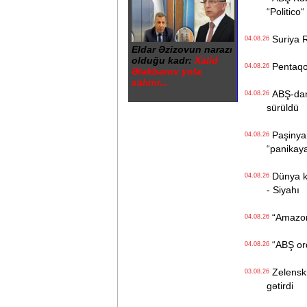
“Politico“
Suriya Ru
04.08.26
Eldar Əzizovun narazı
olduğu kadr:
Xalid
Pentaqon
04.08.26
Ələkbərov yola
salınır...
ABŞ-dan İ
04.08.26
sürüldü
Paşinyan
04.08.26
“panikay
Dünya kən
04.08.26
- Siyahı
“Amazon“ 
04.08.26
“ABŞ ordu
04.08.26
Zelenski 
03.08.26
gətirdi