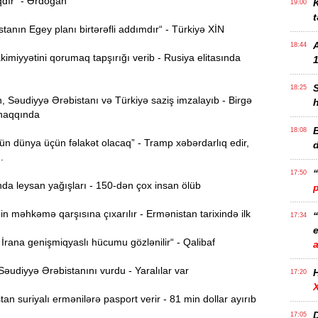
qdır“ - Ərdoğan
K
19:00
t
anın Egey planı birtərəfli addımdır“ - Türkiyə XİN
18:44
imiyyətini qorumaq tapşırığı verib - Rusiya elitasında
1
18:25
 Səudiyyə Ərəbistanı və Türkiyə saziş imzalayıb - Birgə
haqqında
B
18:08
n dünya üçün fəlakət olacaq” - Tramp xəbərdarlıq edir,
..
17:50
da leysan yağışları - 150-dən çox insan ölüb
n məhkəmə qarşısına çıxarılır - Ermənistan tarixində ilk
17:34
e
rana genişmiqyaslı hücumu gözlənilir“ - Qalibaf
əudiyyə Ərəbistanını vurdu - Yaralılar var
17:20
n suriyalı ermənilərə pasport verir - 81 min dollar ayırıb
D
17:05