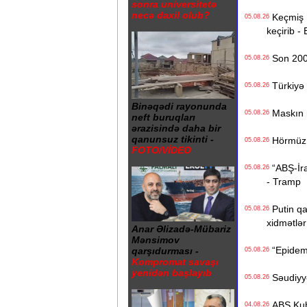
sonra universitetə
necə daxil olub?
Keçmiş Ru
05.08.26
keçirib -
Son 200 i
05.08.26
Türkiyə 
05.08.26
Binəqədi rayonunda
Maskın ra
05.08.26
neft buruqları
ərazisində daha bir
qanunsuz tikinti -
Hörmüz b
05.08.26
FOTO/VİDEO
“ABŞ-İran
05.08.26
- Tramp
Putin qa
05.08.26
xidmətlər 
Anar Əlizadə-Mübariz
Mənsimov
“Epidemi
qarşıdurması -
05.08.26
Kompromat savaşı
yenidən başlayıb
Səudiyyə 
05.08.26
ABŞ Kuba
04.08.26