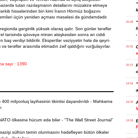
nəzərdə tutan razılaşmanın detallarını müzakirə etməyə
k
 tərkib hissələrindən biri kimi İranın Hörmüz boğazını
miləri üçün yenidən açması məsələsi də gündəmdədir.
20:48
regionda gərginlik yüksək olaraq qalır. Son günlər tərəflər
rel tarixində qüvvəyə minən atəşkəsdən sonra ən ciddi
-
 baş verdiyi bildirilir. Ekspertlər vəziyyətin hələ də qeyri-
 və tərəflər arasında etimadın zəif qaldığını vurğulayırlar.
20:32
v
a sayı : 1390
P
20:15
o
“
19:54
a
00 milyonluq layihəsinin tikintisi dayandırıldı - Məhkəmə
A
19:35
n
V
ATO ölkəsinə hücum edə bilər - “The Wall Street Journal”
19:18
azişi sülhün təmin olunmasını hədəfləyən bütün ölkələr