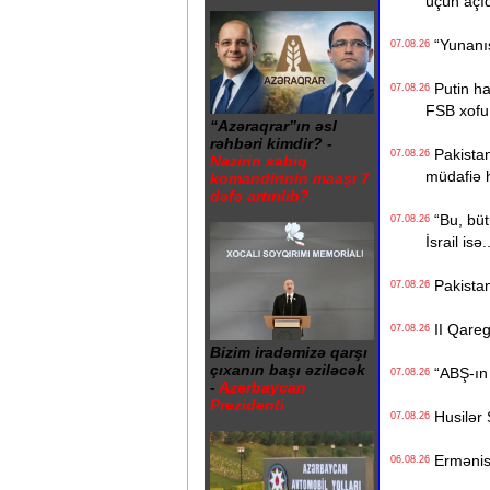
üçün açı
“Yunanıst
07.08.26
Putin hak
07.08.26
FSB xofu
“Azəraqrar”ın əsl
rəhbəri kimdir? -
Pakistan,
07.08.26
Nazirin sabiq
müdafiə 
komandirinin maaşı 7
dəfə artırılıb?
“Bu, bütü
07.08.26
İsrail isə.
Pakistan
07.08.26
II Qaregi
07.08.26
Bizim iradəmizə qarşı
çıxanın başı əziləcək
“ABŞ-ın İ
07.08.26
-
Azərbaycan
Prezidenti
Husilər S
07.08.26
Ermənista
06.08.26