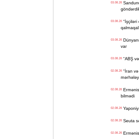
Sandunun
03.08.26
göndərdi
“İşçiləri
03.08.26
qalmaqall
Dünyanın 
03.08.26
var
“ABŞ və İ
03.08.26
“İran və
02.08.26
mərhələyə
Ermənista
02.08.26
bilmədi
Yaponiya
02.08.26
Seuta sər
02.08.26
Ermənist
02.08.26