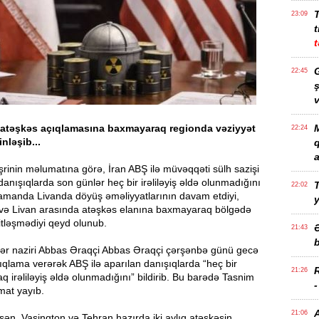
23:09
t
t
G
22:45
ş
v
atəşkəs açıqlamasına baxmayaraq regionda vəziyyət
M
22:24
nləşib...
a
inin məlumatına görə, İran ABŞ ilə müvəqqəti sülh sazişi
danışıqlarda son günlər heç bir irəliləyiş əldə olunmadığını
T
22:02
 zamanda Livanda döyüş əməliyyatlarının davam etdiyi,
l və Livan arasında atəşkəs elanına baxmayaraq bölgədə
itləşmədiyi qeyd olunub.
21:43
b
işlər naziri Abbas Əraqçi Abbas Əraqçi çərşənbə günü gecə
ıqlama verərək ABŞ ilə aparılan danışıqlarda “heç bir
21:26
 irəliləyiş əldə olunmadığını” bildirib. Bu barədə Tasnim
mat yayıb.
21:06
ən, Vaşinqton və Tehran hazırda iki aylıq atəşkəsin