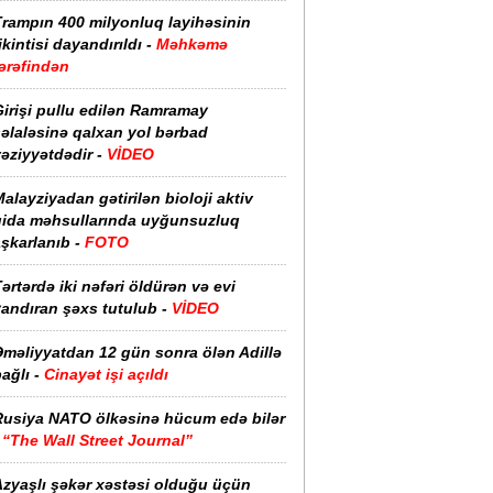
Trampın 400 milyonluq layihəsinin
ikintisi dayandırıldı -
Məhkəmə
ərəfindən
irişi pullu edilən Ramramay
əlaləsinə qalxan yol bərbad
əziyyətdədir -
VİDEO
alayziyadan gətirilən bioloji aktiv
qida məhsullarında uyğunsuzluq
şkarlanıb -
FOTO
ərtərdə iki nəfəri öldürən və evi
yandıran şəxs tutulub -
VİDEO
Əməliyyatdan 12 gün sonra ölən Adillə
ağlı -
Cinayət işi açıldı
Rusiya NATO ölkəsinə hücum edə bilər
-
“The Wall Street Journal”
Azyaşlı şəkər xəstəsi olduğu üçün