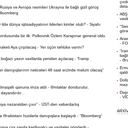
çıxd
deta
siya və Avropa rəsmiləri Ukrayna ilə bağlı gizli görüş
15:13
 Bloomberg
ö
ABŞ 
vasi
ldə dünya iqtisadiyyatının liderləri kimlər olub? - Siyahı
14:59
“Səs
görə
ç
ordusunda bir ilk: Polkovnik Özlem Karapınar general oldu
Aria
14:43
- F
keti Aya çırpılacaq - Yer üçün təhlükə varmı?
“İra
bağl
oğazı yaxın vaxtlarda yenidən açılacaq - Tramp
S
14:26
- Ər
Ermə
 danışıqlarının nəticələri 48 saat ərzində məlum olacaq”
qald
T
14:11
Doll
məzə
lmaqallı qanuna imza atdı - Əmlaklar dondurulur,
Daşı
dayandırılır...
3
13:56
- V
ya nəzarətdən çıxır” - ÜST-dən xəbərdarlıq
ARXİ
P
13:40
Ərəbistanı husilərlə danışıqlara başlayıb - “Bloomberg“
ya çox sayda kəşfiyyatçı və vasitələr göndərib -
13:23