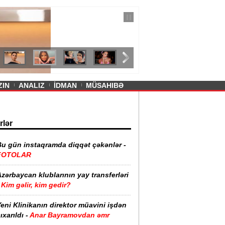
— 11 İyul 2026
ayevanın qısa ətəyi tənqid olundu -
ZIN
ANALIZ
İDMAN
MÜSAHIBƏ
rlər
Bu gün instaqramda diqqət çəkənlər -
FOTOLAR
zərbaycan klublarının yay transferləri
Kim gəlir, kim gedir?
eni Klinikanın direktor müavini işdən
ıxarıldı -
Anar Bayramovdan əmr