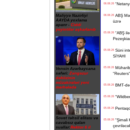
“Netanyah
06.08.26
Maliyyə Nazirliyi
ABŞ Mərkə
06.08.26
AAYDA yoxlama
üzrə
aparır -
Ciddi
yeyintilər aşkarlanıb
“ABŞ ilə 
05.08.26
Pezeşkia
Süni inte
05.08.26
SİYAHI
Müharibə
05.08.26
Vensin Azərbaycana
səfəri:
Zəngəzur
“Reuters
dəhlizinin
müzakirələri yeni
BMT-dən d
05.08.26
mərhələdə
“Wildberr
05.08.26
Pentaqon
05.08.26
Sovet təhsil elitası və
“Şimali 
05.08.26
cavabsız qalan
çevriləcə
suallar:
Rektor 6 il