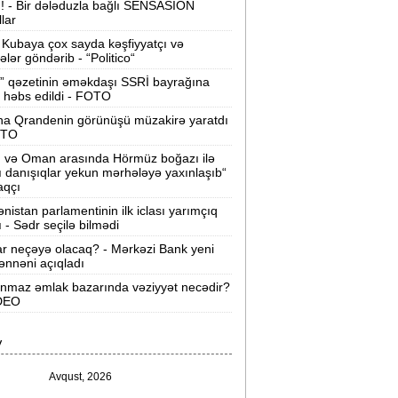
ı! - Bir dələduzla bağlı SENSASİON
llar
Velosipedlər Azərbaycana hansı
lkələrdən və neçəyə gətirilib -
Siyahı
Kubaya çox sayda kəşfiyyatçı və
tələr göndərib - “Politico“
Pərvin Abıyeva son görünüşü diqqət
” qəzetinin əməkdaşı SSRİ bayrağına
 həbs edildi - FOTO
əkdi -
FOTOLAR
na Qrandenin görünüşü müzakirə yaratdı
Bakıda 70 min manatlıq naqil
OTO
oğurlayan şəxs tutuldu -
VİDEO
n və Oman arasında Hörmüz boğazı ilə
ı danışıqlar yekun mərhələyə yaxınlaşıb“
amir Şərifova yeni vəzifə verildi -
aqçı
Prezident Sərəncam imzaladı
nistan parlamentinin ilk iclası yarımçıq
ı - Sədr seçilə bilmədi
ovuzda qadın qətlə yetirildi -
Şübhəli
ar neçəyə olacaq? - Mərkəzi Bank yeni
qardaşı oğludur
nnəni açıqladı
nmaz əmlak bazarında vəziyyət necədir?
9 dərəcə isti olacaq -
Sabaha olan
İDEO
hava proqnozu
V
rezident bu səfirlərin yerini dəyişdi -
Sərəncam
Avqust, 2026