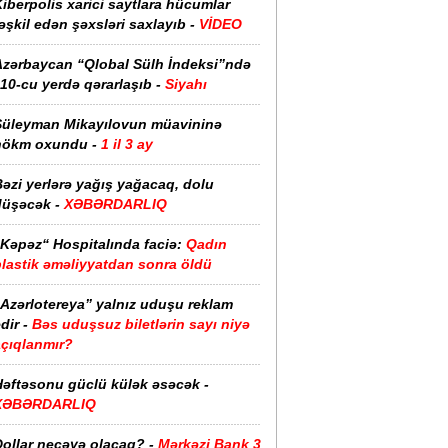
iberpolis xarici saytlara hücumlar
əşkil edən şəxsləri saxlayıb -
VİDEO
Azərbaycan “Qlobal Sülh İndeksi”ndə
10-cu yerdə qərarlaşıb -
Siyahı
Süleyman Mikayılovun müavininə
hökm oxundu -
1 il 3 ay
əzi yerlərə yağış yağacaq, dolu
düşəcək -
XƏBƏRDARLIQ
“Kəpəz“ Hospitalında faciə:
Qadın
plastik əməliyyatdan sonra öldü
“Azərlotereya” yalnız uduşu reklam
dir -
Bəs uduşsuz biletlərin sayı niyə
açıqlanmır?
Həftəsonu güclü külək əsəcək -
XƏBƏRDARLIQ
ollar neçəyə olacaq? -
Mərkəzi Bank 3