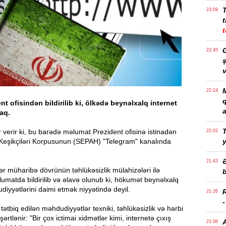
23:09
t
t
G
22:45
ş
v
M
22:24
nt ofisindən bildirilib ki, ölkədə beynəlxalq internet
a
aq.
T
 verir ki, bu barədə məlumat Prezident ofisinə istinadən
22:02
ı Keşikçiləri Korpusunun (SEPAH) "Telegram" kanalında
21:43
r müharibə dövrünün təhlükəsizlik mülahizələri ilə
b
əlumatda bildirilib və əlavə olunub ki, hökumət beynəlxalq
diyyətlərini daimi etmək niyyətində deyil.
21:26
 tətbiq edilən məhdudiyyətlər texniki, təhlükəsizlik və hərbi
 şərtlənir: "Bir çox ictimai xidmətlər kimi, internetə çıxış
21:06