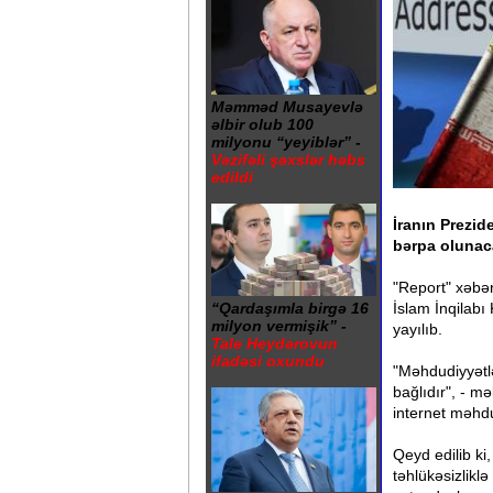
Məmməd Musayevlə
əlbir olub 100
milyonu “yeyiblər” -
Vəzifəli şəxslər həbs
edildi
İranın Prezide
bərpa olunac
"Report" xəbər
İslam İnqilab
“Qardaşımla birgə 16
milyon vermişik” -
yayılıb.
Tale Heydərovun
ifadəsi oxundu
"Məhdudiyyətlə
bağlıdır", - m
internet məhdu
Qeyd edilib ki,
təhlükəsizliklə