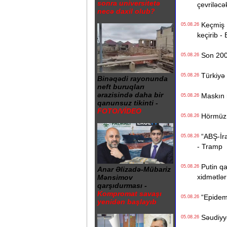
sonra universitetə
çevriləcə
necə daxil olub?
Keçmiş Ru
05.08.26
keçirib -
Son 200 i
05.08.26
Türkiyə 
05.08.26
Binəqədi rayonunda
neft buruqları
ərazisində daha bir
Maskın ra
05.08.26
qanunsuz tikinti -
FOTO/VİDEO
Hörmüz b
05.08.26
“ABŞ-İran
05.08.26
- Tramp
Putin qa
05.08.26
Anar Əlizadə-Mübariz
xidmətlər 
Mənsimov
qarşıdurması -
Kompromat savaşı
“Epidemi
05.08.26
yenidən başlayıb
Səudiyyə 
05.08.26