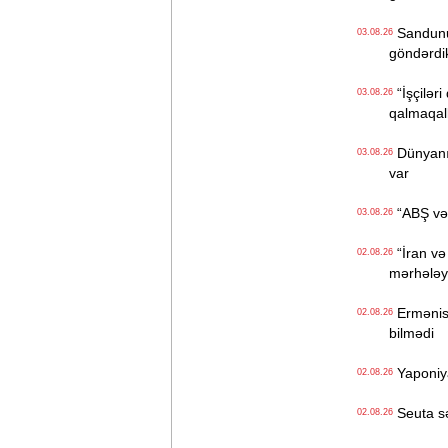
Sandunun
03.08.26
göndərdi
“İşçiləri
03.08.26
qalmaqall
Dünyanın 
03.08.26
var
“ABŞ və İ
03.08.26
“İran və
02.08.26
mərhələyə
Ermənista
02.08.26
bilmədi
Yaponiya
02.08.26
Seuta sər
02.08.26