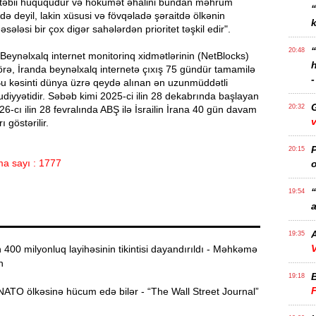
 təbii hüququdur və hökumət əhalini bundan məhrum
də deyil, lakin xüsusi və fövqəladə şəraitdə ölkənin
k
əsələsi bir çox digər sahələrdən prioritet təşkil edir".
20:48
Beynəlxalq internet monitorinq xidmətlərinin (NetBlocks)
rə, İranda beynəlxalq internetə çıxış 75 gündür tamamilə
-
Bu kəsinti dünya üzrə qeydə alınan ən uzunmüddətli
diyyətidir. Səbəb kimi 2025-ci ilin 28 dekabrında başlayan
20:32
26-cı ilin 28 fevralında ABŞ ilə İsrailin İrana 40 gün davam
v
 göstərilir.
P
20:15
a sayı : 1777
o
“
19:54
a
A
19:35
V
00 milyonluq layihəsinin tikintisi dayandırıldı - Məhkəmə
n
19:18
ATO ölkəsinə hücum edə bilər - “The Wall Street Journal”