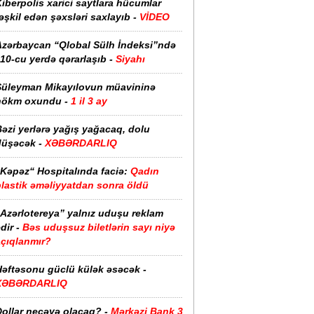
iberpolis xarici saytlara hücumlar
əşkil edən şəxsləri saxlayıb -
VİDEO
Azərbaycan “Qlobal Sülh İndeksi”ndə
10-cu yerdə qərarlaşıb -
Siyahı
Süleyman Mikayılovun müavininə
hökm oxundu -
1 il 3 ay
əzi yerlərə yağış yağacaq, dolu
düşəcək -
XƏBƏRDARLIQ
“Kəpəz“ Hospitalında faciə:
Qadın
plastik əməliyyatdan sonra öldü
“Azərlotereya” yalnız uduşu reklam
dir -
Bəs uduşsuz biletlərin sayı niyə
açıqlanmır?
Həftəsonu güclü külək əsəcək -
XƏBƏRDARLIQ
ollar neçəyə olacaq? -
Mərkəzi Bank 3