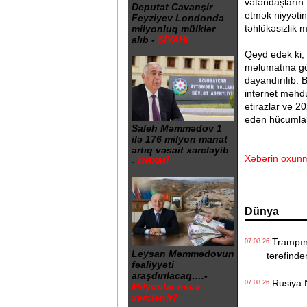
vətəndaşların
Deputat Cavanşir
etmək niyyətin
Feyziyev Londonda
təhlükəsizlik m
milyonluq mülklər
alıb -
SİYAHI
Qeyd edək ki, 
məlumatına gö
dayandırılıb. 
internet məhdu
etirazlar və 20
edən hücumları
Saleh Məmmədov 1
ilə 176 milyon manat
artıq vəsait xərcləyib
Xəbərin oxunm
-
RƏSMİ
Dünya
Trampın 4
07.08.26
Leysan Məmmədovun
tərəfində
fəaliyyəti
araşdırılacaq….-
Rusiya N
07.08.26
Milyonlar necə
xərclənir?