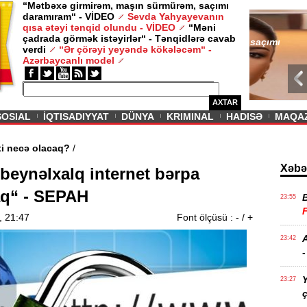
“Mətbəxə girmirəm, maşın sürmürəm, saçımı
daramıram“ - VİDEO
Sevda Yahyayevanın
/ MAQAZIN /
qısa ətəyi tənqid olundu - VİDEO
“Məni
çadrada görmək istəyirlər“ - Tənqidlərə cavab
Sevda Yahy
verdi
“Ər çörəyi yeyəndə kökələcəm“ -
VİDEO
Azərbaycanlı model
AXTAR
SOSIAL
İQTISADIYYAT
DÜNYA
KRIMINAL
HADISƏ
MAQA
n aqibəti necə olacaq?
/
Xəbə
 beynəlxalq internet bərpa
q“ - SEPAH
23:55
, 21:47
Font ölçüsü :
-
/
+
A
23:42
-
Y
23:27
ç