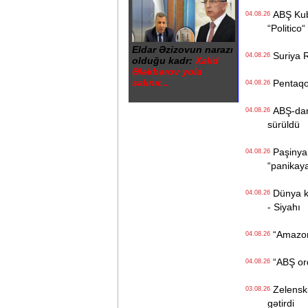
ABŞ Kuba
04.08.26
“Politico“
Eldar Əzizovun narazı
Suriya Ru
04.08.26
olduğu kadr:
Xalid
Ələkbərov yola
salınır...
Pentaqon
04.08.26
ABŞ-dan İ
04.08.26
sürüldü
Paşinyan
04.08.26
“panikay
Dünya kən
04.08.26
- Siyahı
“Amazon“ 
04.08.26
“ABŞ ordu
04.08.26
Zelenski 
03.08.26
gətirdi