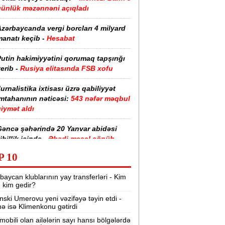
günlük məzənnəni açıqladı
zərbaycanda vergi borcları 4 milyard
anatı keçib -
Hesabat
utin hakimiyyətini qorumaq tapşırığı
erib -
Rusiya elitasında FSB xofu
urnalistika ixtisası üzrə qabiliyyət
imtahanının nəticəsi:
543 nəfər məqbul
iymət aldı
Gəncə şəhərində 20 Yanvar abidəsi
ibillik içində -
Əbədi məşəl sönüb
(VİDEO)
P 10
akistan, Səudiyyə Ərəbistanı və
baycan klublarının yay transferləri - Kim
ürkiyə saziş imzalayıb -
Birgə müdafiə
r, kim gedir?
haqqında
nski Umerovu yeni vəzifəyə təyin etdi -
nə isə Klimenkonu gətirdi
“Tarqovı”dakı yanğın məhdudlaşdırıldı
-
VİDEOLAR
mobili olan ailələrin sayı hansı bölgələrdə