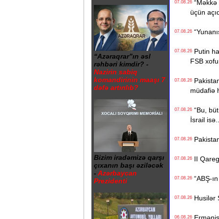
“Məkkə s
07.08.26
üçün açı
“Yunanıst
07.08.26
Putin hak
07.08.26
“Azəraqrar”ın əsl
FSB xofu
rəhbəri kimdir? -
Nazirin sabiq
komandirinin maaşı 7
Pakistan,
07.08.26
dəfə artırılıb?
müdafiə 
“Bu, bütü
07.08.26
İsrail isə.
Pakistan
07.08.26
Bizim iradəmizə qarşı
II Qaregi
07.08.26
çıxanın başı əziləcək
-
Azərbaycan
“ABŞ-ın İ
07.08.26
Prezidenti
Husilər S
07.08.26
Ermənista
06.08.26