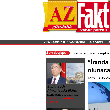
26
şın sürmürəm, saçımı
Previous
ANA SƏHİFƏ
GÜNDƏM
SIYASƏT
“ - Ərdoğan
/
Gədəbəydə 3 məktəb bağlandı - Şagird və müəllimləri
“İranda
olunaca
Tarix 13.05.26
Sabiq sədr
Almaniyada tikinti
biznesinə başlayıb -
Şərikli bina tikir +
FOTO