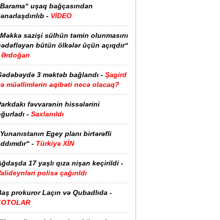
“Barama“ uşaq bağçasından
ənarlaşdırılıb -
VİDEO
“Məkkə sazişi sülhün təmin olunmasını
hədəfləyən bütün ölkələr üçün açıqdır“
Ərdoğan
Gədəbəydə 3 məktəb bağlandı -
Şagird
ə müəllimlərin aqibəti necə olacaq?
arkdakı fəvvarənin hissələrini
ğurladı -
Saxlanıldı
Yunanıstanın Egey planı birtərəfli
ddımdır“ -
Türkiyə XİN
ğdaşda 17 yaşlı qıza nişan keçirildi -
alideynləri polisə çağırıldı
Baş prokuror Laçın və Qubadlıda -
FOTOLAR