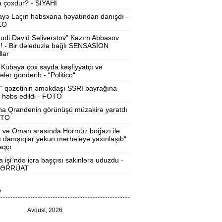
 çoxdur? - SİYAHI
Velosipedlər Azərbaycana hansı
yə Laçın həbsxana həyatından danışdı -
lkələrdən və neçəyə gətirilib -
Siyahı
EO
udi David Seliverstov" Kazım Abbasov
Pərvin Abıyeva son görünüşü diqqət
ı! - Bir dələduzla bağlı SENSASİON
llar
əkdi -
FOTOLAR
Kubaya çox sayda kəşfiyyatçı və
Bakıda 70 min manatlıq naqil
tələr göndərib - “Politico“
oğurlayan şəxs tutuldu -
VİDEO
” qəzetinin əməkdaşı SSRİ bayrağına
 həbs edildi - FOTO
amir Şərifova yeni vəzifə verildi -
na Qrandenin görünüşü müzakirə yaratdı
Prezident Sərəncam imzaladı
OTO
n və Oman arasında Hörmüz boğazı ilə
ovuzda qadın qətlə yetirildi -
Şübhəli
ı danışıqlar yekun mərhələyə yaxınlaşıb“
qardaşı oğludur
aqçı
a işi“ndə icra başçısı sakinlərə uduzdu -
9 dərəcə isti olacaq -
Sabaha olan
ƏRRÜAT
hava proqnozu
V
rezident bu səfirlərin yerini dəyişdi -
Sərəncam
Avqust, 2026