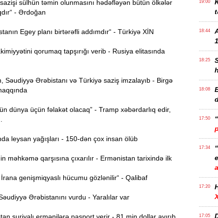
K
azişi sülhün təmin olunmasını hədəfləyən bütün ölkələr
19:00
t
qdır“ - Ərdoğan
anın Egey planı birtərəfli addımdır“ - Türkiyə XİN
18:44
1
imiyyətini qorumaq tapşırığı verib - Rusiya elitasında
18:25
 Səudiyyə Ərəbistanı və Türkiyə saziş imzalayıb - Birgə
B
haqqında
18:08
n dünya üçün fəlakət olacaq” - Tramp xəbərdarlıq edir,
..
17:50
da leysan yağışları - 150-dən çox insan ölüb
17:34
e
n məhkəmə qarşısına çıxarılır - Ermənistan tarixində ilk
rana genişmiqyaslı hücumu gözlənilir“ - Qalibaf
17:20
əudiyyə Ərəbistanını vurdu - Yaralılar var
D
n suriyalı ermənilərə pasport verir - 81 min dollar ayırıb
17:05