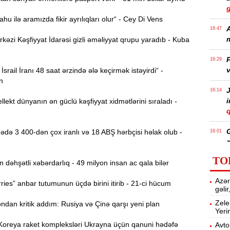
u ilə aramızda fikir ayrılıqları olur“ - Cey Di Vens
A
16:47
m
zi Kəşfiyyat İdarəsi gizli əməliyyat qrupu yaradıb - Kuba
P
16:29
v
İsrail İranı 48 saat ərzində ələ keçirmək istəyirdi“ -
n
J
16:14
llekt dünyanın ən güclü kəşfiyyat xidmətlərini sıraladı -
q
də 3 400-dən çox iranlı və 18 ABŞ hərbçisi həlak olub -
16:01
z
“
TO
əhşətli xəbərdarlıq - 49 milyon insan ac qala bilər
P
15:45
Azər
T
ies” anbar tutumunun üçdə birini itirib - 21-ci hücum
gəli
Zele
dan kritik addım: Rusiya və Çinə qarşı yeni plan
Yeri
15:28
Koreya raket kompleksləri Ukrayna üçün qanuni hədəfə
Avto