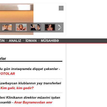
— 11 İyul 2026
ayevanın qısa ətəyi tənqid olundu -
ZIN
ANALIZ
İDMAN
MÜSAHIBƏ
rlər
Bu gün instaqramda diqqət çəkənlər -
FOTOLAR
zərbaycan klublarının yay transferləri
Kim gəlir, kim gedir?
eni Klinikanın direktor müavini işdən
ıxarıldı -
Anar Bayramovdan əmr