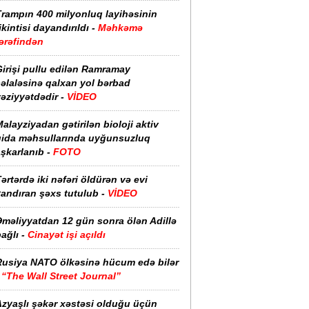
Trampın 400 milyonluq layihəsinin
ikintisi dayandırıldı -
Məhkəmə
ərəfindən
irişi pullu edilən Ramramay
əlaləsinə qalxan yol bərbad
əziyyətdədir -
VİDEO
alayziyadan gətirilən bioloji aktiv
qida məhsullarında uyğunsuzluq
şkarlanıb -
FOTO
ərtərdə iki nəfəri öldürən və evi
yandıran şəxs tutulub -
VİDEO
Əməliyyatdan 12 gün sonra ölən Adillə
ağlı -
Cinayət işi açıldı
Rusiya NATO ölkəsinə hücum edə bilər
-
“The Wall Street Journal”
Azyaşlı şəkər xəstəsi olduğu üçün