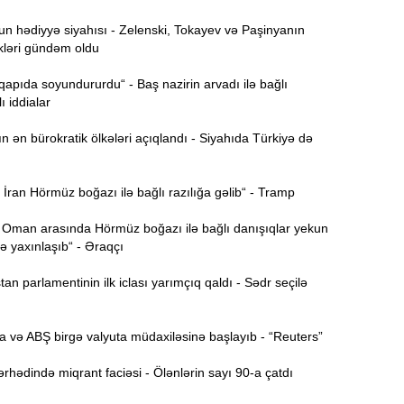
Ə
 hədiyyə siyahısı - Zelenski, Tokayev və Paşinyanın
11:36
ə
kləri gündəm oldu
A
 qapıda soyundururdu“ - Baş nazirin arvadı ilə bağlı
11:19
ı iddialar
ən bürokratik ölkələri açıqlandı - Siyahıda Türkiyə də
11:04
b
ran Hörmüz boğazı ilə bağlı razılığa gəlib“ - Tramp
10:50
h
 Oman arasında Hörmüz boğazı ilə bağlı danışıqlar yekun
 yaxınlaşıb“ - Əraqçı
10:34
r
n parlamentinin ilk iclası yarımçıq qaldı - Sədr seçilə
B
10:17
n
 və ABŞ birgə valyuta müdaxiləsinə başlayıb - “Reuters”
P
hədində miqrant faciəsi - Ölənlərin sayı 90-a çatdı
10:02