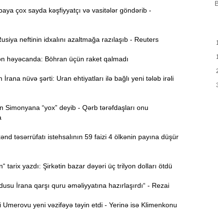
B
B
m
ya çox sayda kəşfiyyatçı və vasitələr göndərib -
a
M
siya neftinin idxalını azaltmağa razılaşıb - Reuters
13:08
P
 həyəcanda: Böhran üçün raket qalmadı
İ
rana nüvə şərti: Uran ehtiyatları ilə bağlı yeni tələb irəli
12:54
P
 Simonyana “yox” deyib - Qərb tərəfdaşları onu
12:38
p
a
d təsərrüfatı istehsalının 59 faizi 4 ölkənin payına düşür
12:21
p
S
tarix yazdı: Şirkətin bazar dəyəri üç trilyon dolları ötdü
12:06
-
su İrana qarşı quru əməliyyatına hazırlaşırdı“ - Rezai
Umerovu yeni vəzifəyə təyin etdi - Yerinə isə Klimenkonu
11:52
b