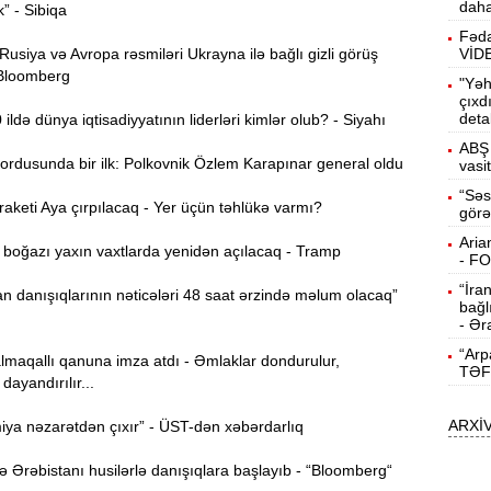
daha
k” - Sibiqa
15:13
Fəda
ö
siya və Avropa rəsmiləri Ukrayna ilə bağlı gizli görüş
VİD
 Bloomberg
"Yəh
14:59
çıxd
deta
ç
ldə dünya iqtisadiyyatının liderləri kimlər olub? - Siyahı
ABŞ 
ordusunda bir ilk: Polkovnik Özlem Karapınar general oldu
14:43
vasi
“Səs
keti Aya çırpılacaq - Yer üçün təhlükə varmı?
görə
S
14:26
Aria
oğazı yaxın vaxtlarda yenidən açılacaq - Tramp
- F
“İra
T
 danışıqlarının nəticələri 48 saat ərzində məlum olacaq”
14:11
bağl
- Ər
“Arp
3
lmaqallı qanuna imza atdı - Əmlaklar dondurulur,
13:56
TƏF
dayandırılır...
ARXİ
P
ya nəzarətdən çıxır” - ÜST-dən xəbərdarlıq
13:40
Ərəbistanı husilərlə danışıqlara başlayıb - “Bloomberg“
13:23