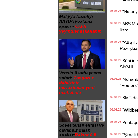
“Netanyah
06.08.26
Maliyyə Nazirliyi
AAYDA yoxlama
ABŞ Mərkə
06.08.26
aparır -
Ciddi
üzrə
yeyintilər aşkarlanıb
“ABŞ ilə 
05.08.26
Pezeşkia
Süni inte
05.08.26
SİYAHI
Vensin Azərbaycana
səfəri:
Zəngəzur
Müharibə
05.08.26
dəhlizinin
“Reuters
müzakirələri yeni
mərhələdə
BMT-dən d
05.08.26
“Wildberr
05.08.26
Pentaqon
05.08.26
Sovet təhsil elitası və
cavabsız qalan
“Şimali 
suallar:
Rektor 6 il
05.08.26