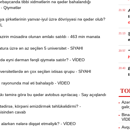
rbaycanda tibbi xidmətlərin nə qədər bahalandığı
 - Qiymətlər
21:32
t
ya şirkətlərinin yanvar-iyul üzrə dövriyyəsi nə qədər olub?
ƏL
21:13
zirin müsadirə olunan əmlakı satıldı - 463 min manata
e
ura üzrə ən az seçilən 5 universitet - SİYAHI
“
20:57
ə eyni dərman fərqli qiymətə satılır? - VİDEO
20:40
ersitetlərdə ən çox seçilən ixtisas qrupu - SİYAHI
t
ı rayonunda mal əti bahalaşıb - VİDEO
İ
20:25
TO
f
ı təmirə görə bu qədər avtobus ayrılacaq - Say açıqlandı
Azər
M
20:06
dirsə, körpəni əmizdirmək təhlükəlidirmi? -
gəli
isindən cavab
Bina
VİD
19:48
alarkən nələrə diqqət etməliyik? - VİDEO
m
Avqu