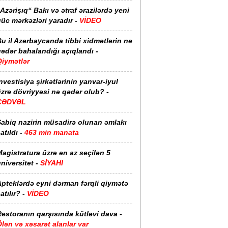
Azərişıq“ Bakı və ətraf ərazilərdə yeni
üc mərkəzləri yaradır -
VİDEO
u il Azərbaycanda tibbi xidmətlərin nə
ədər bahalandığı açıqlandı -
Qiymətlər
nvestisiya şirkətlərinin yanvar-iyul
zrə dövriyyəsi nə qədər olub? -
CƏDVƏL
Sabiq nazirin müsadirə olunan əmlakı
atıldı -
463 min manata
agistratura üzrə ən az seçilən 5
niversitet -
SİYAHI
pteklərdə eyni dərman fərqli qiymətə
atılır? -
VİDEO
estoranın qarşısında kütləvi dava -
lən və xəsarət alanlar var