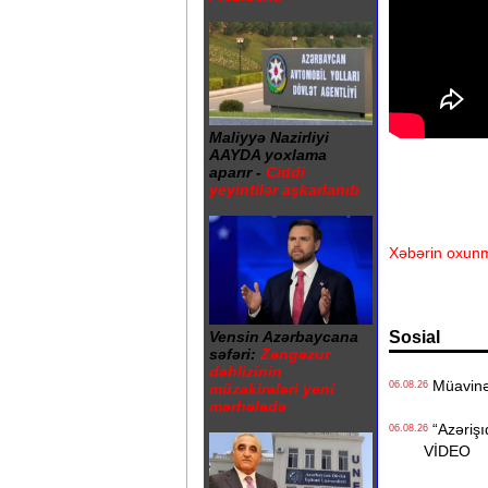
Maliyyə Nazirliyi
AAYDA yoxlama
aparır -
Ciddi
yeyintilər aşkarlanıb
Xəbərin oxunm
Sosial
Vensin Azərbaycana
səfəri:
Zəngəzur
dəhlizinin
Müavinət 
06.08.26
müzakirələri yeni
mərhələdə
“Azərişıq
06.08.26
VİDEO