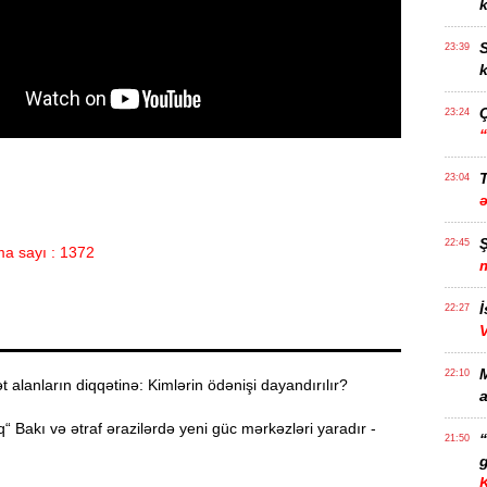
k
S
23:39
k
23:24
T
23:04
22:45
a sayı : 1372
İ
22:27
22:10
alanların diqqətinə: Kimlərin ödənişi dayandırılır?
a
“ Bakı və ətraf ərazilərdə yeni güc mərkəzləri yaradır -
21:50
g