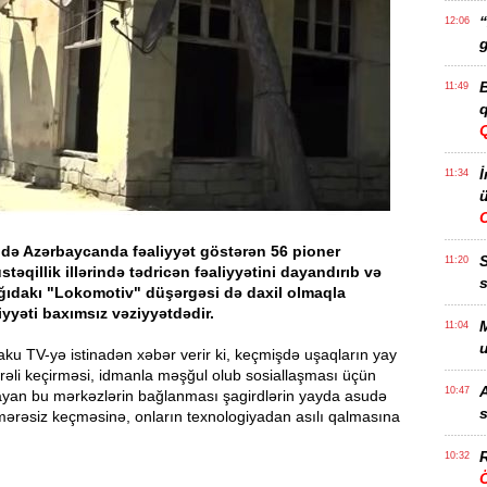
“
12:06
g
B
11:49
q
İ
11:34
ü
də Azərbaycanda fəaliyyət göstərən 56 pioner
11:20
təqillik illərində tədricən fəaliyyətini dayandırıb və
s
ağıdakı "Lokomotiv" düşərgəsi də daxil olmaqla
iyyəti baxımsız vəziyyətdədir.
M
11:04
u
ku TV-yə istinadən xəbər verir ki, keçmişdə uşaqların yay
mərəli keçirməsi, idmanla məşğul olub sosiallaşması üçün
A
10:47
ayan bu mərkəzlərin bağlanması şagirdlərin yayda asudə
s
mərəsiz keçməsinə, onların texnologiyadan asılı qalmasına
R
10:32
Ö