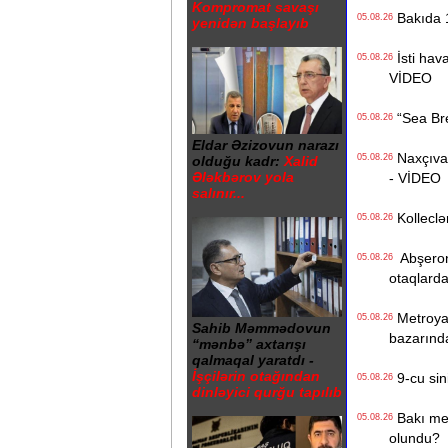
Kompromat savaşı
Bakıda 1
05.08.26
yenidən başlayıb
İsti hava
05.08.26
VİDEO
“Sea Bree
05.08.26
Eldar Əzizovun narazı
Naxçıvan 
05.08.26
olduğu kadr:
Xalid
Ələkbərov yola
- VİDEO
salınır...
Kolleclər
05.08.26
Abşeron 
05.08.26
otaqlarda
Metroya v
05.08.26
Sahib Məmmədovun
bazarınd
“mənbə” axtarışı
qalmaqal yaratdı -
İşçilərin otağından
9-cu sini
05.08.26
dinləyici qurğu tapılıb
Bakı metr
05.08.26
olundu?