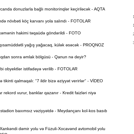
T
17:35
anda donuzlarla bağlı monitorinqlər keçiriləcək - AQTA
e
ə növbəti köç karvanı yola salındı - FOTOLAR
17:20
v
əmənin hakimi təqaüdə göndərildi - FOTO
x
ısamüddətli yağış yağacaq, külək əsəcək - PROQNOZ
17:03
dan sonra əmlak bölgüsü - Qanun nə deyir?
N
16:47
i obyektlər istifadəyə verilib - FOTOLAR
tikinti qalmaqalı: “7 ildir bizə əziyyət verirlər“ - VİDEO
İ
16:29
i
r rekord vurur, banklar qazanır - Kredit faizləri niyə
“
16:14
tadion baxımsız vəziyyətdə - Meydançanı kol-kos basıb
ç
M
16:00
nkəndi dəmir yolu və Füzuli-Xocavənd avtomobil yolu
a