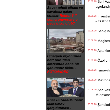
Bu il Azə
06.08.26
açıqlandı
Sovet təhsil elitası və
cavabsız qalan
suallar:
Rektor 6 il
İnvestisi
06.08.26
sonra universitetə
- CƏDV
necə daxil olub?
Sabiq na
06.08.26
Magistrat
06.08.26
Apteklərd
06.08.26
Binəqədi rayonunda
neft buruqları
Özəl univ
06.08.26
ərazisində daha bir
qanunsuz tikinti -
İsmayıll
05.08.26
FOTO/VİDEO
Metrodak
05.08.26
Ana xəstə
05.08.26
Mütəxəss
Anar Əlizadə-Mübariz
Mənsimov
Şokolad 
05.08.26
qarşıdurması -