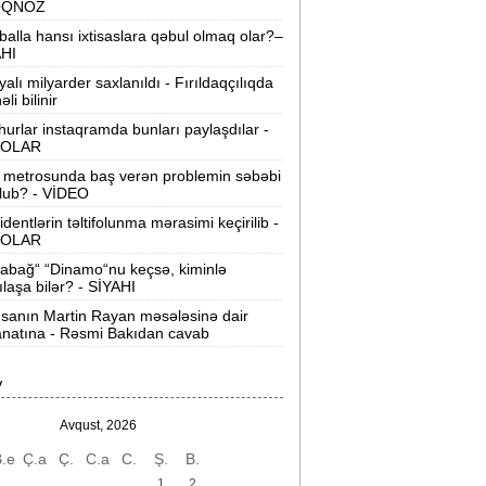
OQNOZ
“Wildberries” anbar tutumunun üçdə
balla hansı ixtisaslara qəbul olmaq olar?–
irini itirib -
21-ci hücum
AHI
yalı milyarder saxlanıldı - Fırıldaqçılıqda
“Sea Breeze“də mənzil qiymətləri necə
li bilinir
əyişir? -
Qiymətlər
urlar instaqramda bunları paylaşdılar -
OLAR
Bakıda ticarət mərkəzində FACİƏ:
liftin
 metrosunda baş verən problemin səbəbi
şaxtasına düşüb öldü
lub? - VİDEO
identlərin təltifolunma mərasimi keçirilib -
Pentaqondan kritik addım:
Rusiya və
OLAR
inə qarşı yeni plan
abağ“ “Dinamo“nu keçsə, kiminlə
ılaşa bilər? - SİYAHI
axçıvan Şəhər Poliklinikasında tibbi
rayış 60-80 manata satılır? -
VİDEO
sanın Martin Rayan məsələsinə dair
natına - Rəsmi Bakıdan cavab
olleclərdə ən yüksək təhsil haqqı
lan ixtisaslar -
SİYAHI
V
"Yəhudi David Seliverstov" Kazım
Avqust, 2026
bbasov çıxdı! -
Bir dələduzla bağlı
.e
Ç.a
Ç.
C.a
C.
Ş.
B.
SENSASİON detallar
1
2