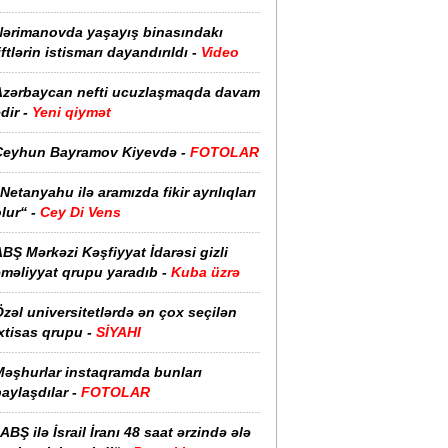
Nərimanovda yaşayış binasındakı
iftlərin istismarı dayandırıldı -
Video
Azərbaycan nefti ucuzlaşmaqda davam
dir -
Yeni qiymət
Ceyhun Bayramov Kiyevdə -
FOTOLAR
Netanyahu ilə aramızda fikir ayrılıqları
lur“ -
Cey Di Vens
BŞ Mərkəzi Kəşfiyyat İdarəsi gizli
əməliyyat qrupu yaradıb -
Kuba üzrə
zəl universitetlərdə ən çox seçilən
xtisas qrupu -
SİYAHI
Məşhurlar instaqramda bunları
aylaşdılar -
FOTOLAR
ABŞ ilə İsrail İranı 48 saat ərzində ələ