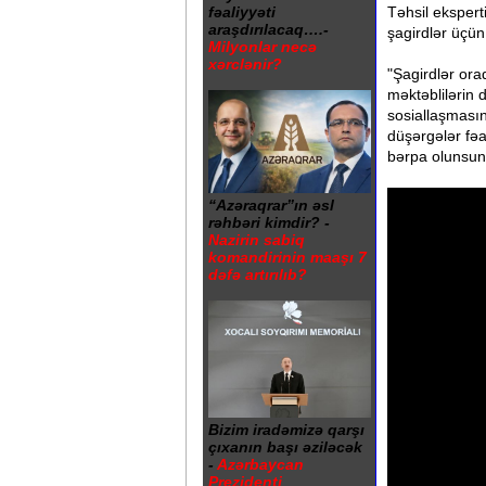
Təhsil ekspert
fəaliyyəti
araşdırılacaq….-
şagirdlər üçün 
Milyonlar necə
xərclənir?
"Şagirdlər orad
məktəblilərin
sosiallaşmasın
düşərgələr fəa
bərpa olunsun 
“Azəraqrar”ın əsl
rəhbəri kimdir? -
Nazirin sabiq
komandirinin maaşı 7
dəfə artırılıb?
Bizim iradəmizə qarşı
çıxanın başı əziləcək
-
Azərbaycan
Prezidenti