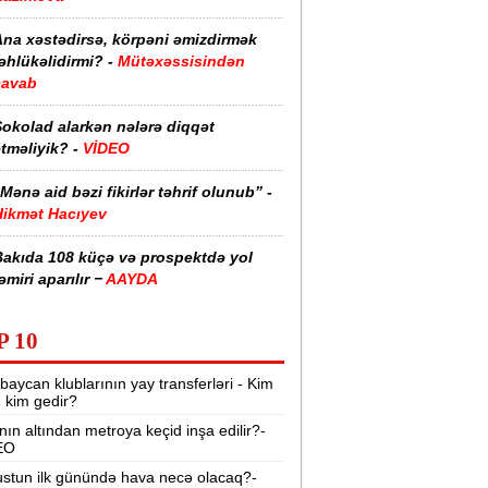
Ana xəstədirsə, körpəni əmizdirmək
əhlükəlidirmi? -
Mütəxəssisindən
cavab
Şokolad alarkən nələrə diqqət
tməliyik? -
VİDEO
Mənə aid bəzi fikirlər təhrif olunub” -
Hikmət Hacıyev
Bakıda 108 küçə və prospektdə yol
əmiri aparılır −
AAYDA
sti havada qəbul edilən bəzi dərmanlar
P 10
əsadlar törədə bilər -
VİDEO
baycan klublarının yay transferləri - Kim
üharibədə 3 400-dən çox iranlı və 18
r, kim gedir?
ABŞ hərbçisi həlak olub -
“Reuters“
nın altından metroya keçid inşa edilir?-
EO
BMT-dən dəhşətli xəbərdarlıq -
49
ilyon insan ac qala bilər
stun ilk günündə hava necə olacaq?-