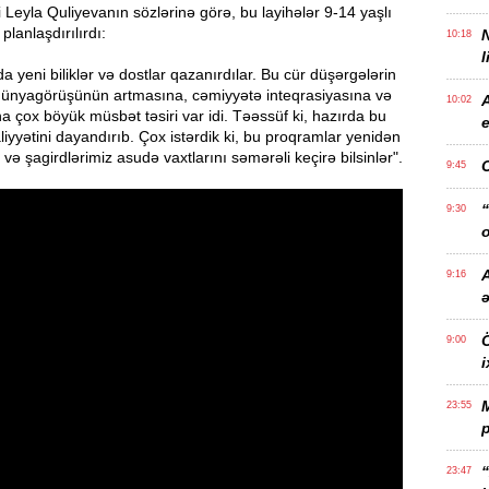
i Leyla Quliyevanın sözlərinə görə, bu layihələr 9-14 yaşlı
planlaşdırılırdı:
10:18
l
a yeni biliklər və dostlar qazanırdılar. Bu cür düşərgələrin
 dünyagörüşünün artmasına, cəmiyyətə inteqrasiyasına və
10:02
a çox böyük müsbət təsiri var idi. Təəssüf ki, hazırda bu
e
liyyətini dayandırıb. Çox istərdik ki, bu proqramlar yenidən
və şagirdlərimiz asudə vaxtlarını səmərəli keçirə bilsinlər".
9:45
“
9:30
o
A
9:16
Ö
9:00
i
23:55
p
“
23:47