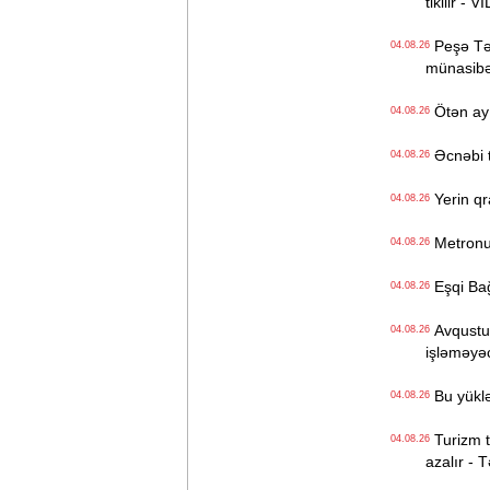
tikilir - 
Peşə Təhs
04.08.26
münasibət
Ötən ay 
04.08.26
Əcnəbi tu
04.08.26
Yerin qr
04.08.26
Metronun
04.08.26
Eşqi Bağı
04.08.26
Avqustun
04.08.26
işləməyə
Bu yüklə
04.08.26
Turizm tə
04.08.26
azalır - 