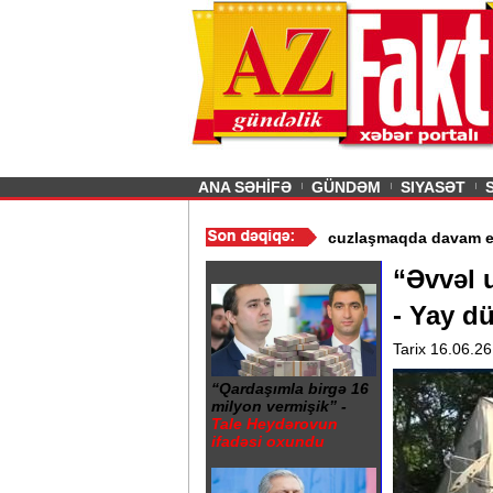
26
şın sürmürəm, saçımı
Previous
ANA SƏHİFƏ
GÜNDƏM
SIYASƏT
in istismarı dayandırıldı - Video
/
Azərbaycan nefti ucuzlaşmaqda 
“Əvvəl u
- Yay d
Tarix 16.06.26
“Qardaşımla birgə 16
milyon vermişik” -
Tale Heydərovun
ifadəsi oxundu