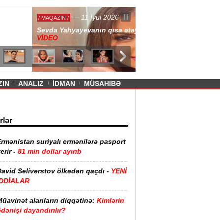
— 11 İyul 2026
ayevanın qısa ətəyi tənqid olundu -
ZIN
ANALIZ
İDMAN
MÜSAHIBƏ
rlər
rmənistan suriyalı ermənilərə pasport
erir -
81 min dollar ayırıb
David Seliverstov ölkədən qaçdı -
YENİ
İDDİALAR
Müavinət alanların diqqətinə:
Kimlərin
dənişi dayandırılır?