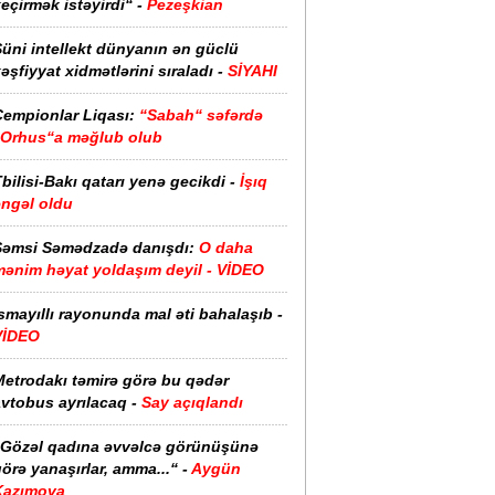
eçirmək istəyirdi“ -
Pezeşkian
üni intellekt dünyanın ən güclü
əşfiyyat xidmətlərini sıraladı -
SİYAHI
Çempionlar Liqası:
“Sabah“ səfərdə
“Orhus“a məğlub olub
bilisi-Bakı qatarı yenə gecikdi -
İşıq
əngəl oldu
Şəmsi Səmədzadə danışdı:
O daha
mənim həyat yoldaşım deyil - VİDEO
smayıllı rayonunda mal əti bahalaşıb -
VİDEO
Metrodakı təmirə görə bu qədər
vtobus ayrılacaq -
Say açıqlandı
“Gözəl qadına əvvəlcə görünüşünə
örə yanaşırlar, amma...“ -
Aygün
Kazımova