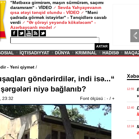
“Mətbəxə girmirəm, maşın sürmürəm, saçımı
daramıram“ - VİDEO
Sevda Yahyayevanın
/ MAQAZIN /
qısa ətəyi tənqid olundu - VİDEO
“Məni
çadrada görmək istəyirlər“ - Tənqidlərə cavab
Sevda Yahy
verdi
“Ər çörəyi yeyəndə kökələcəm“ -
VİDEO
Azərbaycanlı model
AXTAR
SOSIAL
İQTISADIYYAT
DÜNYA
KRIMINAL
HADISƏ
MAQA
davam edir - Yeni qiymət
/
Xəbə
şaqları göndərirdilər, indi isə...“
üşərgələri niyə bağlanıb?
E
12:55
v
, 23:32
Font ölçüsü :
-
/
+
12:40
12:24
ö