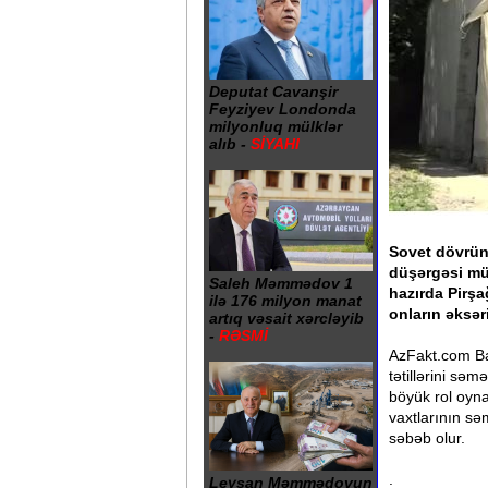
Deputat Cavanşir
Feyziyev Londonda
milyonluq mülklər
alıb -
SİYAHI
Sovet dövrün
düşərgəsi müs
Saleh Məmmədov 1
hazırda Pirş
ilə 176 milyon manat
onların əksər
artıq vəsait xərcləyib
-
RƏSMİ
AzFakt.com Ba
tətillərini sə
böyük rol oyn
vaxtlarının sə
səbəb olur.
.
Leysan Məmmədovun