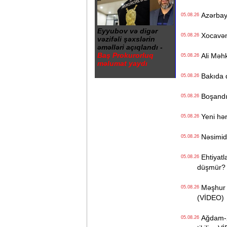
Azərbayc
05.08.26
Eyyubov və digər
Xocavənd
05.08.26
vəzifəli şəxslərin
əməlləri açıqlandı -
Baş Prokurorluq
Ali Məhk
05.08.26
məlumat yaydı
Bakıda q
05.08.26
Boşandıq
05.08.26
Yeni hərb
05.08.26
Nəsimidə 
05.08.26
Ehtiyatla
05.08.26
düşmür?
Məşhur s
05.08.26
(VİDEO)
Ağdam-Xa
05.08.26