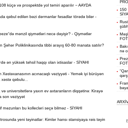
PR
08 küçə və prospektdə yol təmiri aparılır − AAYDA
19:31
150 
b
SİY
da qəbul edilən bəzi dərmanlar fəsadlar törədə bilər -
Rusi
19:16
şübhə
d
ze“də mənzil qiymətləri necə dəyişir? - Qiymətlər
Məşh
FOT
19:00
Şəhər Poliklinikasında tibbi arayış 60-80 manata satılır?
Bakı
nə o
Prez
18:41
də ən yüksək təhsil haqqı olan ixtisaslar - SİYAHI
FOT
Ç
“Qar
Xəstəxanasının acınacaqlı vəziyyəti - Yemək iyi bürüyən
qarş
N
18:22
 xəstə qəbulu...
a
Fran
bəya
ə universitetlərə yaxın ev axtaranların diqqətinə: Kirayə
K
18:05
a son vəziyyət
o
ARXİ
f məzunları bu kollecləri seçə bilməz - SİYAHI
17:49
A
osunda yeni təyinatlar: Kimlər hansı stansiyaya rəis təyin
B