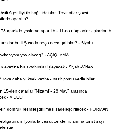
VİDEO
ili Agentliyi ilə bağlı iddialar: Təyinatlar şəxsi
15:44
lərlə aparılıb?
U
78 aptekdə yoxlama aparılıb - 11-də nöqsanlar aşkarlanıb
B
15:27
ristlər bu il Şuşada neçə gecə qalıblar? - Siyahı
avitasiyası yox olacaq? - AÇIQLAMA
S
15:12
 əvəzinə bu avtobuslar işləyəcək - Siyahı-Video
l
rova daha yüksək vəzifə - nazir postu verilə bilər
T
14:58
 15-dən qatarlar “Nizami”-“28 May” arasında
cək - VİDEO
14:42
rin gömrük rəsmiləşdirilməsi sadələşdiriləcək - FƏRMAN
bliğatına milyonlarla vəsait xərclənir, amma turist sayı
9
14:25
Təfərrüat
b