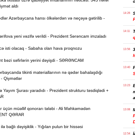
ika ixtisası üzrə qabiliyyət imtahanının nəticəsi: 543 nəfər
iymət aldı
S
14:26
lər Azərbaycana hansı ölkələrdən və neçəyə gətirilib -
T
14:11
ifova yeni vəzifə verildi - Prezident Sərəncam imzaladı
ə isti olacaq - Sabaha olan hava proqnozu
3
13:56
t bəzi səfirlərin yerini dəyişdi - SƏRƏNCAM
P
13:40
rbaycanda tikinti materiallarının nə qədər bahalaşdığı
 - Qiymətlər
B
13:23
Yayım Şurası yaradıdı - Prezident strukturu təsdiqlədi +
m
AR
a
r üçün müəllif qonorarı tələbi - Ali Məhkəmədən
M
13:08
ENT QƏRAR
P
lə bağlı dəyişiklik - Yığılan pulun bir hissəsi
İ
12:54