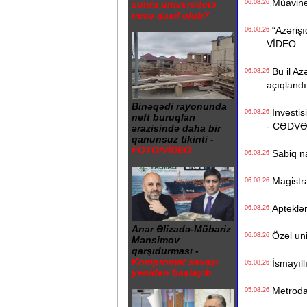
Müavinət 
sonra universitetə
06.08.26
necə daxil olub?
“Azərişıq
06.08.26
VİDEO
Bu il Azə
06.08.26
açıqlandı
Binəqədi rayonunda
İnvestisi
06.08.26
neft buruqları
- CƏDV
ərazisində daha bir
qanunsuz tikinti -
FOTO/VİDEO
Sabiq na
06.08.26
Magistrat
06.08.26
Apteklərd
06.08.26
Anar Əlizadə-Mübariz
Özəl univ
06.08.26
Mənsimov
qarşıdurması -
Kompromat savaşı
İsmayıll
05.08.26
yenidən başlayıb
Metrodak
05.08.26