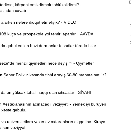
B
dirsə, körpəni əmizdirmək təhlükəlidirmi? -
isindən cavab
H
9:00
Y
alarkən nələrə diqqət etməliyik? - VİDEO
A
8:46
08 küçə və prospektdə yol təmiri aparılır − AAYDA
t
da qəbul edilən bəzi dərmanlar fəsadlar törədə bilər -
P
8:30
ze“də mənzil qiymətləri necə dəyişir? - Qiymətlər
E
12:55
v
Şəhər Poliklinikasında tibbi arayış 60-80 manata satılır?
12:40
də ən yüksək təhsil haqqı olan ixtisaslar - SİYAHI
12:24
Xəstəxanasının acınacaqlı vəziyyəti - Yemək iyi bürüyən
ö
 xəstə qəbulu...
“
12:06
ə universitetlərə yaxın ev axtaranların diqqətinə: Kirayə
g
a son vəziyyət