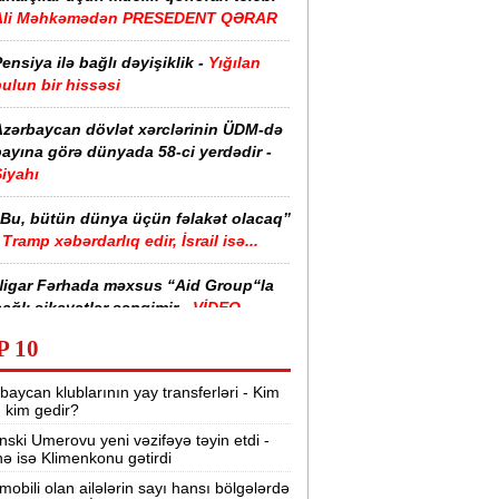
Ali Məhkəmədən PRESEDENT QƏRAR
ensiya ilə bağlı dəyişiklik -
Yığılan
ulun bir hissəsi
Azərbaycan dövlət xərclərinin ÜDM-də
ayına görə dünyada 58-ci yerdədir -
iyahı
“Bu, bütün dünya üçün fəlakət olacaq”
Tramp xəbərdarlıq edir, İsrail isə...
Nigar Fərhada məxsus “Aid Group“la
ağlı şikayətlər səngimir -
VİDEO
P 10
halimizin yarısı bu xəstəlikdən
ziyyət çəkir -
Səbəb
baycan klublarının yay transferləri - Kim
r, kim gedir?
zərbaycanda işçi axtarılır -
nski Umerovu yeni vəzifəyə təyin etdi -
Əməkhaqqı 10 min manatdır
nə isə Klimenkonu gətirdi
Kartdan istədiyiniz qədər köçürmə edə
mobili olan ailələrin sayı hansı bölgələrdə