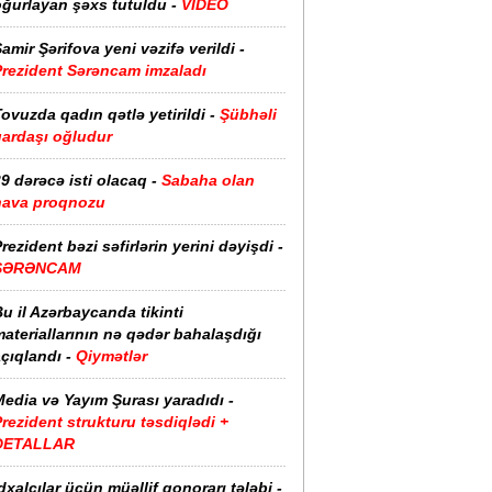
oğurlayan şəxs tutuldu -
VİDEO
amir Şərifova yeni vəzifə verildi -
Prezident Sərəncam imzaladı
ovuzda qadın qətlə yetirildi -
Şübhəli
qardaşı oğludur
9 dərəcə isti olacaq -
Sabaha olan
hava proqnozu
rezident bəzi səfirlərin yerini dəyişdi -
SƏRƏNCAM
u il Azərbaycanda tikinti
ateriallarının nə qədər bahalaşdığı
çıqlandı -
Qiymətlər
edia və Yayım Şurası yaradıdı -
rezident strukturu təsdiqlədi +
DETALLAR
dxalçılar üçün müəllif qonorarı tələbi -