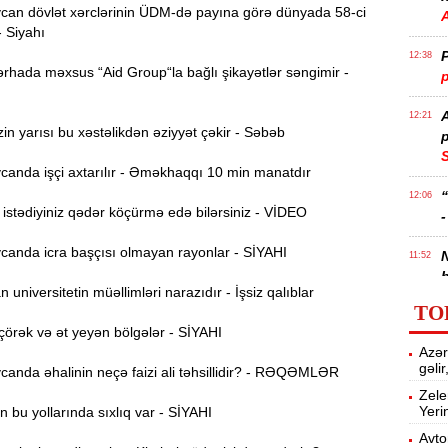
an dövlət xərclərinin ÜDM-də payına görə dünyada 58-ci
- Siyahı
P
12:38
rhada məxsus “Aid Group“la bağlı şikayətlər səngimir -
p
12:21
n yarısı bu xəstəlikdən əziyyət çəkir - Səbəb
p
S
anda işçi axtarılır - Əməkhaqqı 10 min manatdır
12:06
stədiyiniz qədər köçürmə edə bilərsiniz - VİDEO
-
anda icra başçısı olmayan rayonlar - SİYAHI
11:52
b
universitetin müəllimləri narazıdır - İşsiz qalıblar
TO
Ə
11:36
örək və ət yeyən bölgələr - SİYAHI
ə
Azər
gəli
anda əhalinin neçə faizi ali təhsillidir? - RƏQƏMLƏR
A
11:19
Zele
Yeri
 bu yollarında sıxlıq var - SİYAHI
11:04
Avto