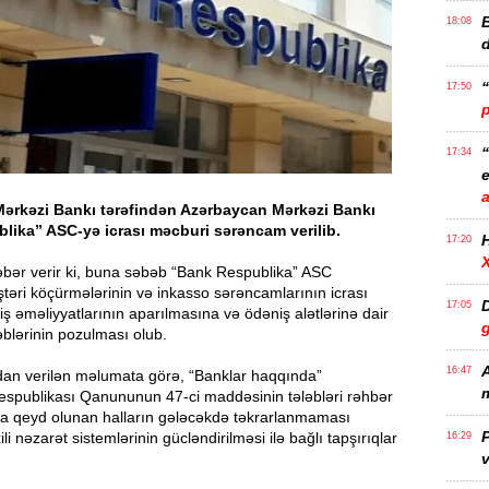
B
18:08
17:50
17:34
e
ərkəzi Bankı tərəfindən Azərbaycan Mərkəzi Bankı
lika” ASC-yə icrası məcburi sərəncam verilib.
17:20
bər verir ki, buna səbəb “Bank Respublika” ASC
təri köçürmələrinin və inkasso sərəncamlarının icrası
D
17:05
 əməliyyatlarının aparılmasına və ödəniş alətlərinə dair
blərinin pozulması olub.
A
16:47
an verilən məlumata görə, “Banklar haqqında”
m
spublikası Qanununun 47-ci maddəsinin tələbləri rəhbər
ka qeyd olunan halların gələcəkdə təkrarlanmaması
P
i nəzarət sistemlərinin gücləndirilməsi ilə bağlı tapşırıqlar
16:29
v