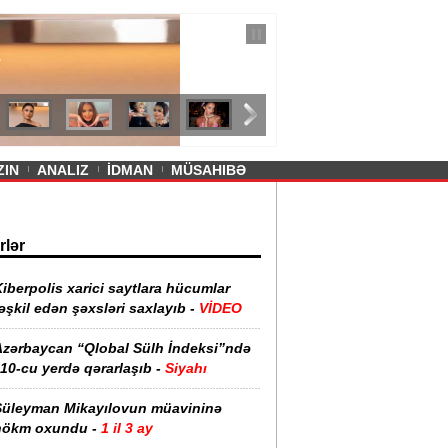
— 11 İyul 2026
ayevanın qısa ətəyi tənqid olundu -
ZIN
ANALIZ
İDMAN
MÜSAHIBƏ
rlər
iberpolis xarici saytlara hücumlar
əşkil edən şəxsləri saxlayıb -
VİDEO
Azərbaycan “Qlobal Sülh İndeksi”ndə
10-cu yerdə qərarlaşıb -
Siyahı
Süleyman Mikayılovun müavininə
hökm oxundu -
1 il 3 ay