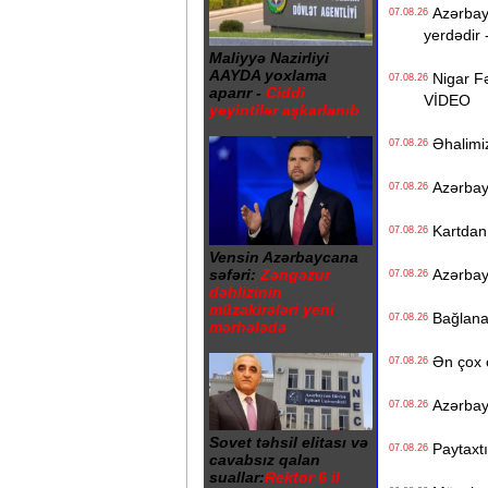
Azərbayc
07.08.26
yerdədir 
Maliyyə Nazirliyi
AAYDA yoxlama
Nigar Fə
07.08.26
aparır -
Ciddi
VİDEO
yeyintilər aşkarlanıb
Əhalimizi
07.08.26
Azərbayc
07.08.26
Kartdan i
07.08.26
Vensin Azərbaycana
səfəri:
Zəngəzur
Azərbayc
07.08.26
dəhlizinin
müzakirələri yeni
Bağlanan 
07.08.26
mərhələdə
Ən çox ç
07.08.26
Azərbayc
07.08.26
Sovet təhsil elitası və
Paytaxtın
07.08.26
cavabsız qalan
suallar:
Rektor 6 il