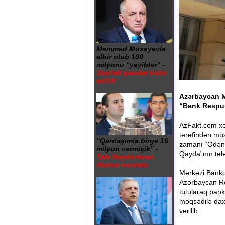
Məmməd Musayevlə
əlbir olub 100
milyonu “yeyiblər” -
Vəzifəli şəxslər həbs
edildi
Azərbaycan M
“Bank Respub
AzFakt.com xə
tərəfindən müş
“Qardaşımla birgə 16
zamanı “Ödəniş
milyon vermişik” -
Qayda”nın tələ
Tale Heydərovun
ifadəsi oxundu
Mərkəzi Bankd
Azərbaycan Re
tutularaq ban
məqsədilə daxil
verilib.