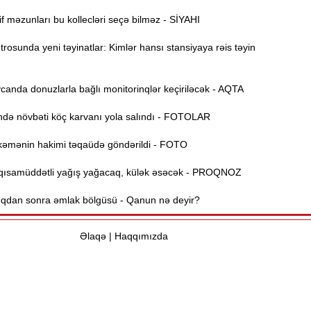
B
11:49
f məzunları bu kollecləri seçə bilməz - SİYAHI
q
osunda yeni təyinatlar: Kimlər hansı stansiyaya rəis təyin
İ
11:34
ü
anda donuzlarla bağlı monitorinqlər keçiriləcək - AQTA
ə növbəti köç karvanı yola salındı - FOTOLAR
11:20
s
əmənin hakimi təqaüdə göndərildi - FOTO
M
11:04
ısamüddətli yağış yağacaq, külək əsəcək - PROQNOZ
u
dan sonra əmlak bölgüsü - Qanun nə deyir?
A
10:47
s
Əlaqə
|
Haqqımızda
R
10:32
Ö
10:18
l