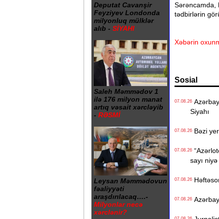
Sərəncamda, h
Deputat Cavanşir
Feyziyev Londonda
tədbirlərin gö
milyonluq mülklər
alıb -
SİYAHI
Xəbərin oxunm
Sosial
Saleh Məmmədov 1
ilə 176 milyon manat
Azərbayc
07.08.26
artıq vəsait xərcləyib
Siyahı
-
RƏSMİ
Bəzi yer
07.08.26
“Azərlote
07.08.26
sayı niyə
Həftəso
07.08.26
Leysan Məmmədovun
fəaliyyəti
araşdırılacaq….-
Azərbayc
07.08.26
Milyonlar necə
xərclənir?
07.08.26