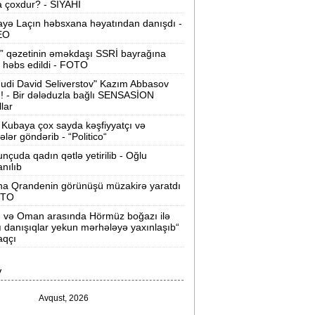
 çoxdur? - SİYAHI
ilərsiniz -
VİDEO
yə Laçın həbsxana həyatından danışdı -
Ər-arvadın yanaraq ölməsinə görə
EO
əbs edilən var -
Evdən 15 min də
” qəzetinin əməkdaşı SSRİ bayrağına
oğurlanıb
 həbs edildi - FOTO
udi David Seliverstov" Kazım Abbasov
Azərbaycanda icra başçısı olmayan
ı! - Bir dələduzla bağlı SENSASİON
ayonlar -
SİYAHI
llar
Kubaya çox sayda kəşfiyyatçı və
ağlanan universitetin müəllimləri
tələr göndərib - “Politico“
arazıdır -
İşsiz qalıblar
nçuda qadın qətlə yetirilib - Oğlu
anılıb
akistanda leysan yağışları -
150-dən
na Qrandenin görünüşü müzakirə yaratdı
çox insan ölüb
OTO
n və Oman arasında Hörmüz boğazı ilə
I Qaregin məhkəmə qarşısına çıxarılır -
ı danışıqlar yekun mərhələyə yaxınlaşıb“
rmənistan tarixində ilk
aqçı
“ABŞ-ın İrana genişmiqyaslı hücumu
V
özlənilir“ -
Qalibaf
Avqust, 2026
n çox çörək və ət yeyən bölgələr -