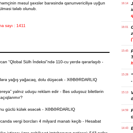
əmçinin məsul şəxslər barəsində qanunvericiliyə uyğun
J
16:14
rülməsi tələb olunub.
q
a sayı : 1411
16:01
z
P
15:45
T
an “Qlobal Sülh İndeksi”ndə 110-cu yerdə qərarlaşıb -
15:28
lərə yağış yağacaq, dolu düşəcək - XƏBƏRDARLIQ
reya” yalnız uduşu reklam edir - Bəs uduşsuz biletlərin
15:13
 açıqlanmır?
ö
nu güclü külək əsəcək - XƏBƏRDARLIQ
14:59
ç
anda vergi borcları 4 milyard manatı keçib - Hesabat
14:43