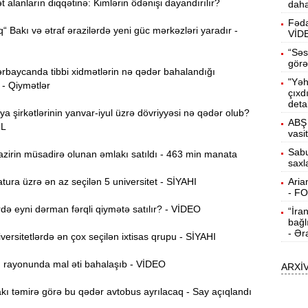
alanların diqqətinə: Kimlərin ödənişi dayandırılır?
daha
b
Fəda
“ Bakı və ətraf ərazilərdə yeni güc mərkəzləri yaradır -
VİD
10:50
h
“Səs
görə
rbaycanda tibbi xidmətlərin nə qədər bahalandığı
"Yəh
 - Qiymətlər
10:34
çıxd
r
deta
ya şirkətlərinin yanvar-iyul üzrə dövriyyəsi nə qədər olub?
ABŞ 
ƏL
B
10:17
vasi
n
Sabu
zirin müsadirə olunan əmlakı satıldı - 463 min manata
saxl
P
10:02
ura üzrə ən az seçilən 5 universitet - SİYAHI
Aria
- F
ə eyni dərman fərqli qiymətə satılır? - VİDEO
“İra
I
9:48
bağl
E
- Ər
ersitetlərdə ən çox seçilən ixtisas qrupu - SİYAHI
9:32
ı rayonunda mal əti bahalaşıb - VİDEO
ARXİ
g
ı təmirə görə bu qədər avtobus ayrılacaq - Say açıqlandı
Ə
9:15