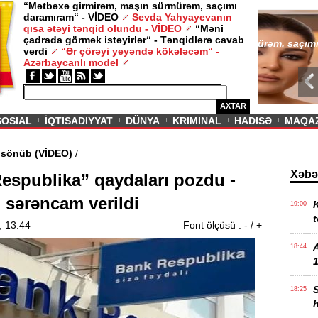
“Mətbəxə girmirəm, maşın sürmürəm, saçımı
daramıram“ - VİDEO
Sevda Yahyayevanın
/ MAQAZIN /
qısa ətəyi tənqid olundu - VİDEO
“Məni
çadrada görmək istəyirlər“ - Tənqidlərə cavab
Sevda Yahy
verdi
“Ər çörəyi yeyəndə kökələcəm“ -
VİDEO
Azərbaycanlı model
AXTAR
SOSIAL
İQTISADIYYAT
DÜNYA
KRIMINAL
HADISƏ
MAQA
di məşəl sönüb (VİDEO)
/
Xəbə
espublika” qaydaları pozdu -
 sərəncam verildi
K
19:00
t
, 13:44
Font ölçüsü :
-
/
+
18:44
1
18:25