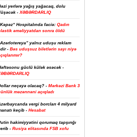
əzi yerlərə yağış yağacaq, dolu
düşəcək -
XƏBƏRDARLIQ
“Kəpəz“ Hospitalında faciə:
Qadın
plastik əməliyyatdan sonra öldü
“Azərlotereya” yalnız uduşu reklam
dir -
Bəs uduşsuz biletlərin sayı niyə
açıqlanmır?
Həftəsonu güclü külək əsəcək -
XƏBƏRDARLIQ
ollar neçəyə olacaq? -
Mərkəzi Bank 3
günlük məzənnəni açıqladı
zərbaycanda vergi borcları 4 milyard
anatı keçib -
Hesabat
utin hakimiyyətini qorumaq tapşırığı
erib -
Rusiya elitasında FSB xofu