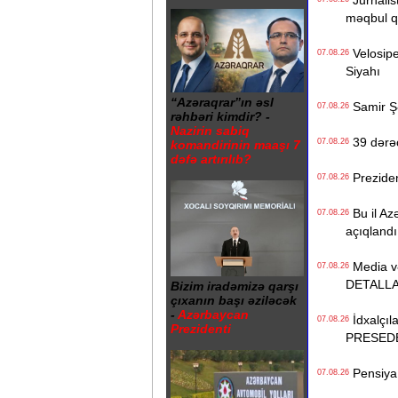
Jurnalist
məqbul q
Velosiped
07.08.26
Siyahı
“Azəraqrar”ın əsl
Samir Şər
07.08.26
rəhbəri kimdir? -
Nazirin sabiq
39 dərəc
07.08.26
komandirinin maaşı 7
dəfə artırılıb?
Preziden
07.08.26
Bu il Azə
07.08.26
açıqlandı
Media və 
07.08.26
DETALL
Bizim iradəmizə qarşı
çıxanın başı əziləcək
-
Azərbaycan
İdxalçıla
07.08.26
Prezidenti
PRESED
Pensiya i
07.08.26