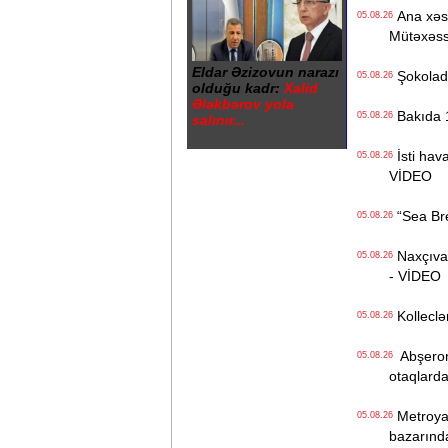
Ana xəstə
05.08.26
Mütəxəss
Eldar Əzizovun narazı
Şokolad 
05.08.26
olduğu kadr:
Xalid
Ələkbərov yola
Bakıda 1
05.08.26
salınır...
İsti hava
05.08.26
VİDEO
“Sea Bree
05.08.26
Naxçıvan 
05.08.26
- VİDEO
Kolleclər
05.08.26
Abşeron 
05.08.26
otaqlarda
Metroya v
05.08.26
bazarınd