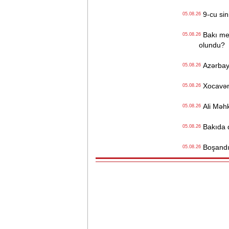
9-cu sini
05.08.26
Bakı metr
05.08.26
olundu?
Azərbayc
05.08.26
Xocavənd
05.08.26
Ali Məhk
05.08.26
Bakıda q
05.08.26
Boşandıq
05.08.26