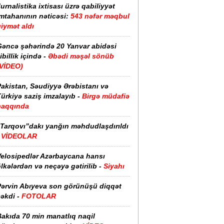
urnalistika ixtisası üzrə qabiliyyət
imtahanının nəticəsi:
543 nəfər məqbul
iymət aldı
Gəncə şəhərində 20 Yanvar abidəsi
ibillik içində -
Əbədi məşəl sönüb
(VİDEO)
akistan, Səudiyyə Ərəbistanı və
ürkiyə saziş imzalayıb -
Birgə müdafiə
haqqında
“Tarqovı”dakı yanğın məhdudlaşdırıldı
-
VİDEOLAR
Velosipedlər Azərbaycana hansı
lkələrdən və neçəyə gətirilib -
Siyahı
Pərvin Abıyeva son görünüşü diqqət
əkdi -
FOTOLAR
Bakıda 70 min manatlıq naqil