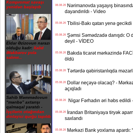
Kompromat savaşı
Nərimanovda yaşayış binasındakı 
06.08.26
yenidən başlayıb
dayandırıldı - Video
Tbilisi-Bakı qatarı yenə gecikdi 
05.08.26
Şəmsi Səmədzadə danışdı: O d
05.08.26
deyil - VİDEO
Eldar Əzizovun narazı
olduğu kadr:
Xalid
Bakıda ticarət mərkəzində FACİƏ
Ələkbərov yola
05.08.26
salınır...
öldü
Tərtərdə qəbiristanlıqda məzarla
05.08.26
Dollar neçəyə olacaq? - Mərkə
05.08.26
açıqladı
Sahib Məmmədovun
Nigar Fərhadın əri həbs edildi 
05.08.26
“mənbə” axtarışı
qalmaqal yaratdı -
İşçilərin otağından
İrandan Britaniyaya tiryək apar
05.08.26
dinləyici qurğu tapılıb
saxlandı
Mərkəzi Bank yoxlama apardı: “
05.08.26