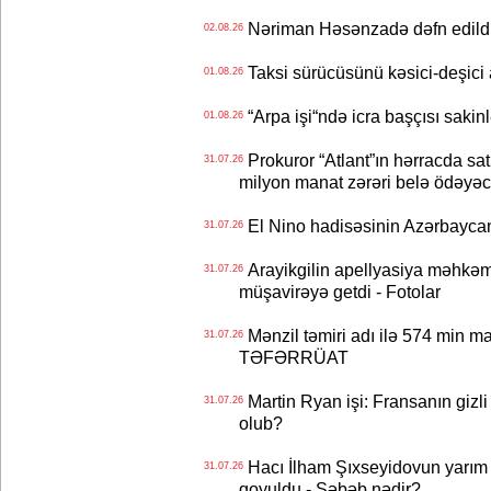
Nəriman Həsənzadə dəfn edildi 
02.08.26
Taksi sürücüsünü kəsici-deşici a
01.08.26
“Arpa işi“ndə icra başçısı sa
01.08.26
Prokuror “Atlant”ın hərracda satı
31.07.26
milyon manat zərəri belə ödəyəc
El Nino hadisəsinin Azərbaycana
31.07.26
Arayikgilin apellyasiya məhkəm
31.07.26
müşavirəyə getdi - Fotolar
Mənzil təmiri adı ilə 574 min ma
31.07.26
TƏFƏRRÜAT
Martin Ryan işi: Fransanın gizli
31.07.26
olub?
Hacı İlham Şıxseyidovun yarım
31.07.26
qoyuldu - Səbəb nədir?