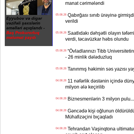
manat cərimələndi
Qabırğası sınıb ürəyinə girmişdi
05.08.26
Eyyubov və digər
verildi
vəzifəli şəxslərin
əməlləri açıqlandı -
Baş Prokurorluq
Saatlıdakı dəhşətli olayın təfərr
05.08.26
məlumat yaydı
verdi, təcavüzkar həbs olundu
“Övladlarınızı Tibb Universiteti
05.08.26
- 26 minlik dələduzluq
Tanınmış həkimin səs yazısı yay
05.08.26
11 nəfərlik dəstənin içində dün
04.08.26
milyon ələ keçirilib
Biznesmenlərin 3 milyon pulu..
04.08.26
Gəncədə kişi oğlunun öldürüldüy
04.08.26
Mühafizəçini bıçaqladı
Tehrandan Vaşinqtona ultimatu
04.08.26