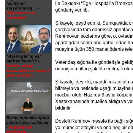
ilə Bakıdakı “Ege Hospital”a Bronxo
fəaliyyəti
araşdırılacaq….-
göndəriş verilib.
Milyonlar necə
xərclənir?
Şikayətçi qeyd edir ki, Sumqayıtda o
çərçivəsində tam ödənişsiz aparılacağı
Rəhimovun sözlərinə görə, o, övladın
apardıqdan sonra onu qəbul edən h
müayinə üçün 350 manat ödəniş tələ
“Azəraqrar”ın əsl
rəhbəri kimdir? -
Vətəndaş sığorta ilə göndərişlə gəldi
Nazirin sabiq
ödənişin mütləq şəkildə edilməli olduğ
komandirinin maaşı 7
dəfə artırılıb?
Şikayətçi deyir ki, maddi imkanı olm
bilməyib və nəticədə uşağı müayinə 
məcbur olub. Hazırda 3 aylıq körpə
Xəstəxanasında müalicə aldığı və vəz
bildirilir.
Bizim iradəmizə qarşı
Dostəli Rəhimov məsələ ilə bağlı sığo
çıxanın başı əziləcək
-
Azərbaycan
yə müraciət etdiyini və ona heç bir 
Prezidenti