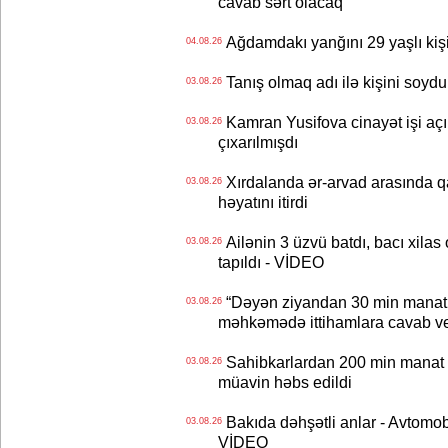
cavab sərt olacaq
Ağdamdakı yanğını 29 yaşlı kişi
04.08.26
Tanış olmaq adı ilə kişini soydu
03.08.26
Kamran Yusifova cinayət işi açıld
03.08.26
çıxarılmışdı
Xırdalanda ər-arvad arasında qa
03.08.26
həyatını itirdi
Ailənin 3 üzvü batdı, bacı xilas
03.08.26
tapıldı - VİDEO
“Dəyən ziyandan 30 min manat
03.08.26
məhkəmədə ittihamlara cavab ve
Sahibkarlardan 200 min manat rü
03.08.26
müavin həbs edildi
Bakıda dəhşətli anlar - Avtomobil
03.08.26
VİDEO