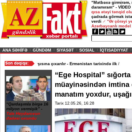
“Mətbəxə girmirəm,
daramıram“ - VİDEO
qısa ətəyi tənqid o
çadrada görmək istə
verdi
“Ər çörəyi 
Azərbaycanlı model
ious
ANA SƏHİFƏ
GÜNDƏM
SIYASƏT
SOSIAL
İQTISADIYYAT
üb
/
II Qaregin məhkəmə qarşısına çıxarılır - Ermənistan tarixində il
“Ege Hospital” sığorta
müayinəsindən imtina 
manatım yoxdur, uşağım
Tarix 12.05.26, 16:28
“Qardaşımla birgə 16
milyon vermişik” -
Tale Heydərovun
ifadəsi oxundu