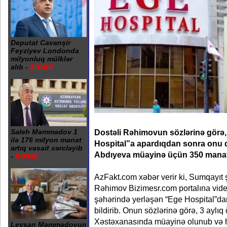
Deputat Cavanşir
Feyziyev Londonda
milyonluq mülklər
alıb -
SİYAHI
Dostəli Rəhimovun sözlərinə görə, 
Saleh Məmmədov 1
ilə 176 milyon manat
Hospital”a apardıqdan sonra onu
artıq vəsait xərcləyib
Abdıyeva müayinə üçün 350 manat ö
-
RƏSMİ
AzFakt.com xəbər verir ki, Sumqayıt 
Rəhimov Bizimesr.com portalına vid
şəhərində yerləşən “Ege Hospital”da
bildirib. Onun sözlərinə görə, 3 aylı
Xəstəxanasında müayinə olunub və hə
Leysan Məmmədovun