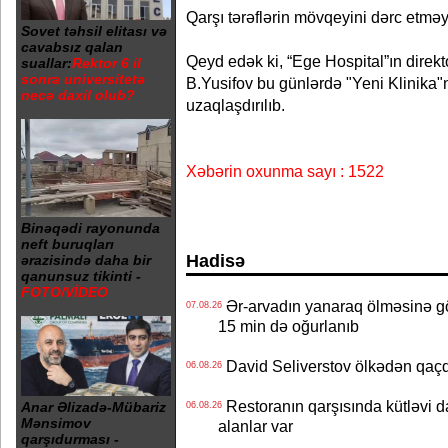
Qarşı tərəflərin mövqeyini dərc etməy
Sovet təhsil elitası və
cavabsız qalan
Qeyd edək ki, “Ege Hospital”ın direkt
suallar:
Rektor 6 il
sonra universitetə
B.Yusifov bu günlərdə "Yeni Klinika"
necə daxil olub?
uzaqlaşdırılıb.
Xəbərin oxunma sayı : 1522
Binəqədi rayonunda
neft buruqları
Hadisə
ərazisində daha bir
qanunsuz tikinti -
FOTO/VİDEO
Ər-arvadın yanaraq ölməsinə gö
07.08.26
15 min də oğurlanıb
David Seliverstov ölkədən qaç
06.08.26
Restoranın qarşısında kütləvi d
Anar Əlizadə-Mübariz
06.08.26
Mənsimov
alanlar var
qarşıdurması -