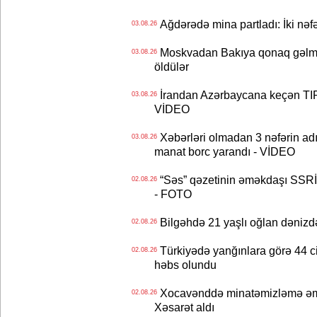
Ağdərədə mina partladı: İki nəfə
03.08.26
Moskvadan Bakıya qonaq gəlmişd
03.08.26
öldülər
İrandan Azərbaycana keçən TIR-
03.08.26
VİDEO
Xəbərləri olmadan 3 nəfərin adın
03.08.26
manat borc yarandı - VİDEO
“Səs” qəzetinin əməkdaşı SSRİ 
02.08.26
- FOTO
Bilgəhdə 21 yaşlı oğlan dənizdə b
02.08.26
Türkiyədə yanğınlara görə 44 cina
02.08.26
həbs olundu
Xocavənddə minatəmizləmə əm
02.08.26
Xəsarət aldı