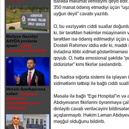
barədə məlumat verildiyini qeyd edir.
350 manat ödəniş etmədiyi üçün “uş
uyğun deyil” cavabı yazılıb.
O, bu vəziyyətin ciddi suallar doğurd
ki, bir tərəfdən həkimlər müayinənin 
Maliyyə Nazirliyi
tərəfdən isə ödəniş edilmədiyi üçün u
AAYDA yoxlama
Dostəli Rəhimov iddia edir ki, maddi
aparır -
Ciddi
yeyintilər aşkarlanıb
övladına tibbi xidmət göstərilməməsi 
qoyub. O, hətta emosional şəkildə “
öldürürlər” kimi fikirlər səsləndirib.
Bu hadisə sığorta sistemi ilə işləyən
xidmətlərin tətbiqi ilə bağlı ciddi suall
Vensin Azərbaycana
səfəri:
Zəngəzur
Məsələ ilə bağlı “Ege Hospital”ın və
dəhlizinin
Abdıyevanın fikirlərini öyrənməyə çal
müzakirələri yeni
mərhələdə
dinləyib cavab veriləcəyini bildirsəl
açıqlanmayıb. Həkim Ləman Abdıyeva
məşğul olduğunu bildirib.