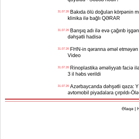
Bakıda ölü doğulan körpənin me
31.07.26
klinika ilə bağlı QƏRAR
Barışıq adı ilə evə çağırıb işgən
31.07.26
dəhşətli hadisə
FHN-in qərarına əməl etməyən o
31.07.26
Video
Rinoplastika əməliyyatı faciə il
31.07.26
3 il həbs verildi
Azərbaycanda dəhşətli qəza: Y
31.07.26
avtomobil piyadalara çırpıldı-Ölə
Əlaqə
|