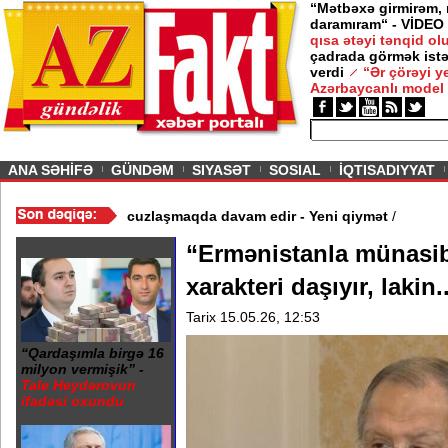
“Mətbəxə girmirəm,
daramıram“ - VİDEO
qısa ətəyi tənqid o
çadrada görmək istə
verdi
“Ər çörəyi 
Azərbaycanlı model
ious
ANA SƏHİFƏ
GÜNDƏM
SIYASƏT
SOSIAL
İQTISADIYYAT
Video
/
Azərbaycan nefti ucuzlaşmaqda davam edir - Yeni qiymət
/
“Ermənistanla münasibə
xarakteri daşıyır, lakin.
Tarix 15.05.26, 12:53
“Qardaşımla birgə 16
milyon vermişik” -
Tale Heydərovun
ifadəsi oxundu