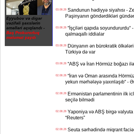
Sandunun hədiyyə siyahısı - Ze
03.08.26
Paşinyanın göndərdikləri gündə
Eyyubov və digər
vəzifəli şəxslərin
“İşçiləri qapıda soyundururdu“ - 
əməlləri açıqlandı -
03.08.26
Baş Prokurorluq
qalmaqallı iddialar
məlumat yaydı
Dünyanın ən bürokratik ölkələri
03.08.26
Türkiyə də var
“ABŞ və İran Hörmüz boğazı ilə b
03.08.26
“İran və Oman arasında Hörmüz b
02.08.26
yekun mərhələyə yaxınlaşıb“ - Ə
Ermənistan parlamentinin ilk icl
02.08.26
seçilə bilmədi
Yaponiya və ABŞ birgə valyuta 
02.08.26
“Reuters”
Seuta sərhədində miqrant faciəsi
02.08.26