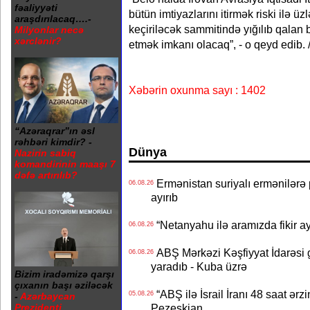
fəaliyyəti
bütün imtiyazlarını itirmək riski ilə ü
araşdırılacaq….-
keçiriləcək sammitində yığılıb qalan
Milyonlar necə
xərclənir?
etmək imkanı olacaq”, - o qeyd edib.
Xəbərin oxunma sayı : 1402
“Azəraqrar”ın əsl
rəhbəri kimdir? -
Dünya
Nazirin sabiq
komandirinin maaşı 7
dəfə artırılıb?
Ermənistan suriyalı ermənilərə p
06.08.26
ayırıb
“Netanyahu ilə aramızda fikir ayr
06.08.26
ABŞ Mərkəzi Kəşfiyyat İdarəsi g
06.08.26
yaradıb - Kuba üzrə
Bizim iradəmizə qarşı
çıxanın başı əziləcək
“ABŞ ilə İsrail İranı 48 saat ərzi
05.08.26
-
Azərbaycan
Prezidenti
Pezeşkian