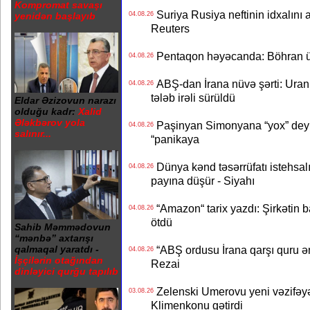
Kompromat savaşı
Suriya Rusiya neftinin idxalını 
04.08.26
yenidən başlayıb
Reuters
Pentaqon həyəcanda: Böhran ü
04.08.26
ABŞ-dan İrana nüvə şərti: Uran eh
04.08.26
tələb irəli sürüldü
Eldar Əzizovun narazı
olduğu kadr:
Xalid
Ələkbərov yola
Paşinyan Simonyana “yox” deyib
04.08.26
salınır...
“panikaya
Dünya kənd təsərrüfatı istehsalı
04.08.26
payına düşür - Siyahı
“Amazon“ tarix yazdı: Şirkətin ba
04.08.26
ötdü
Sahib Məmmədovun
“mənbə” axtarışı
“ABŞ ordusu İrana qarşı quru əmə
qalmaqal yaratdı -
04.08.26
İşçilərin otağından
Rezai
dinləyici qurğu tapılıb
Zelenski Umerovu yeni vəzifəyə t
03.08.26
Klimenkonu gətirdi