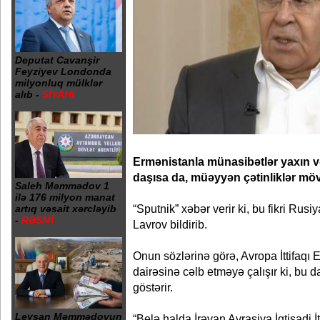
Deputat Cavanşir
Feyziyev Londonda
milyonluq mülklər
alıb -
SİYAHI
Ermənistanla münasibətlər yaxın və
daşısa da, müəyyən çətinliklər mö
Saleh Məmmədov 1
ilə 176 milyon manat
“Sputnik” xəbər verir ki, bu fikri Rusiy
artıq vəsait xərcləyib
-
RƏSMİ
Lavrov bildirib.
Onun sözlərinə görə, Avropa İttifaqı E
dairəsinə cəlb etməyə çalışır ki, bu d
göstərir.
Leysan Məmmədovun
“Belə halda İrəvan Avrasiya İqtisadi İt