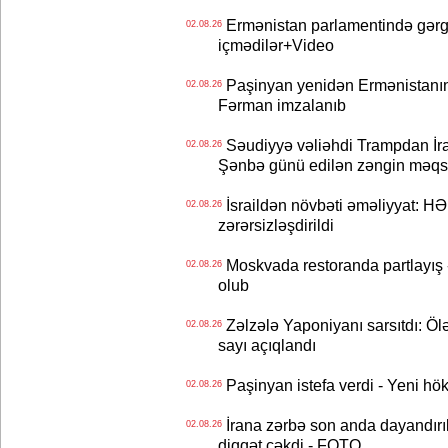
Ermənistan parlamentində gərgi
02.08.26
içmədilər+Video
Paşinyan yenidən Ermənistanın B
02.08.26
Fərman imzalanıb
Səudiyyə vəliəhdi Trampdan İran
02.08.26
Şənbə günü edilən zəngin məqs
İsraildən növbəti əməliyyat: HƏ
02.08.26
zərərsizləşdirildi
Moskvada restoranda partlayış
02.08.26
olub
Zəlzələ Yaponiyanı sarsıtdı: Öl
02.08.26
sayı açıqlandı
Paşinyan istefa verdi - Yeni hök
02.08.26
İrana zərbə son anda dayandırıl
02.08.26
diqqət çəkdi - FOTO