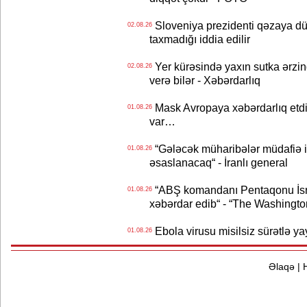
Sloveniya prezidenti qəzaya dü
02.08.26
taxmadığı iddia edilir
Yer kürəsində yaxın sutka ərzin
02.08.26
verə bilər - Xəbərdarlıq
Mask Avropaya xəbərdarlıq etdi
01.08.26
var…
“Gələcək müharibələr müdafiə iq
01.08.26
əsaslanacaq“ - İranlı general
“ABŞ komandanı Pentaqonu İsrai
01.08.26
xəbərdar edib“ - “The Washingto
Ebola virusu misilsiz sürətlə yay
01.08.26
Əlaqə
|