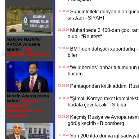
Süni intellekt dünyanın ən güclü
05.08.26
sıraladı - SİYAHI
Müharibədə 3 400-dən çox iranl
05.08.26
olub - “Reuters“
Maliyyə Nazirliyi
AAYDA yoxlama
BMT-dən dəhşətli xəbərdarlıq - 
aparır -
Ciddi
05.08.26
yeyintilər aşkarlanıb
bilər
“Wildberries” anbar tutumunun üçd
05.08.26
hücum
Pentaqondan kritik addım: Rusiy
05.08.26
Vensin Azərbaycana
“Şimali Koreya raket kompleksl
05.08.26
səfəri:
Zəngəzur
hədəfə çevriləcək” - Sibiqa
dəhlizinin
müzakirələri yeni
mərhələdə
Keçmiş Rusiya və Avropa rəsmilə
05.08.26
görüş keçirib - Bloomberg
Son 200 ildə dünya iqtisadiyyatın
05.08.26