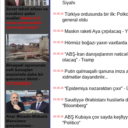
Siyahı
Sovet təhsil elitası və
cavabsız qalan
Türkiyə ordusunda bir ilk: Polk
05.08.26
suallar:
Rektor 6 il
general oldu
sonra universitetə
necə daxil olub?
Maskın raketi Aya çırpılacaq - 
05.08.26
Hörmüz boğazı yaxın vaxtlarda 
05.08.26
“ABŞ-İran danışıqlarının nəticə
05.08.26
olacaq” - Tramp
Binəqədi rayonunda
neft buruqları
Putin qalmaqallı qanuna imza at
05.08.26
ərazisində daha bir
xidmətlər dayandırılır...
qanunsuz tikinti -
FOTO/VİDEO
“Epidemiya nəzarətdən çıxır” -
05.08.26
Səudiyyə Ərəbistanı husilərlə da
05.08.26
“Bloomberg“
Anar Əlizadə-Mübariz
ABŞ Kubaya çox sayda kəşfiyyatç
04.08.26
Mənsimov
“Politico“
qarşıdurması -