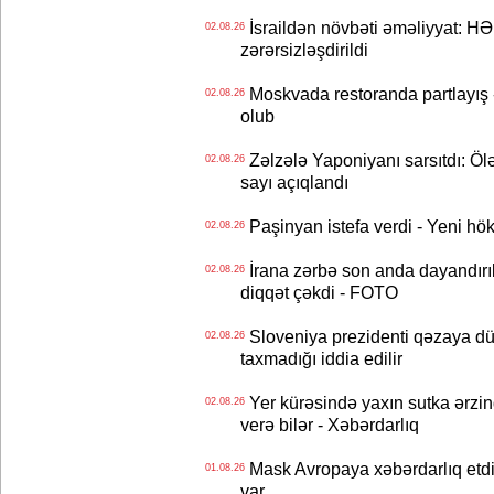
İsraildən növbəti əməliyyat: HƏ
02.08.26
zərərsizləşdirildi
Moskvada restoranda partlayış
02.08.26
olub
Zəlzələ Yaponiyanı sarsıtdı: Öl
02.08.26
sayı açıqlandı
Paşinyan istefa verdi - Yeni hök
02.08.26
İrana zərbə son anda dayandırıl
02.08.26
diqqət çəkdi - FOTO
Sloveniya prezidenti qəzaya dü
02.08.26
taxmadığı iddia edilir
Yer kürəsində yaxın sutka ərzin
02.08.26
verə bilər - Xəbərdarlıq
Mask Avropaya xəbərdarlıq etdi
01.08.26
var…