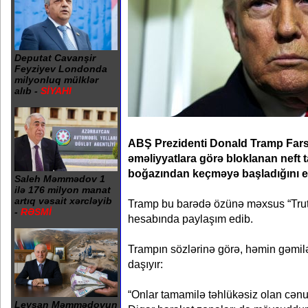
Deputat Cavanşir
Feyziyev Londonda
milyonluq mülklər
alıb -
SİYAHI
ABŞ Prezidenti Donald Tramp Fars 
əməliyyatlara görə bloklanan neft 
boğazından keçməyə başladığını e
Saleh Məmmədov 1
ilə 176 milyon manat
artıq vəsait xərcləyib
Tramp bu barədə özünə məxsus “Trut
-
RƏSMİ
hesabında paylaşım edib.
Trampın sözlərinə görə, həmin gəmilə
daşıyır:
“Onlar tamamilə təhlükəsiz olan cənub
Leysan Məmmədovun