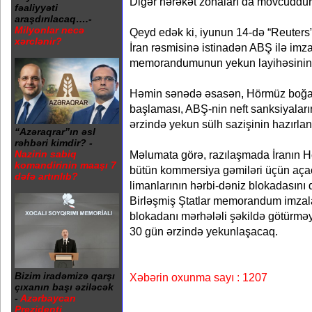
Digər hərəkət zonaları da mövcuddur
fəaliyyəti
araşdırılacaq….-
Milyonlar necə
Qeyd edək ki, iyunun 14-də “Reuters” 
xərclənir?
İran rəsmisinə istinadən ABŞ ilə im
memorandumunun yekun layihəsinin de
Həmin sənədə əsasən, Hörmüz boğazı
başlaması, ABŞ-nin neft sanksiyaları
ərzində yekun sülh sazişinin hazırlan
“Azəraqrar”ın əsl
rəhbəri kimdir? -
Nazirin sabiq
Məlumata görə, razılaşmada İranın H
komandirinin maaşı 7
bütün kommersiya gəmiləri üçün açac
dəfə artırılıb?
limanlarının hərbi-dəniz blokadasını
Birləşmiş Ştatlar memorandum imzal
blokadanı mərhələli şəkildə götürmə
30 gün ərzində yekunlaşacaq.
Bizim iradəmizə qarşı
Xəbərin oxunma sayı : 1207
çıxanın başı əziləcək
-
Azərbaycan
Prezidenti