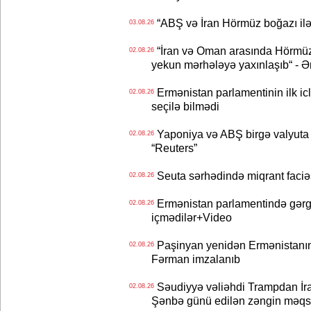
“ABŞ və İran Hörmüz boğazı ilə b
03.08.26
“İran və Oman arasında Hörmüz b
02.08.26
yekun mərhələyə yaxınlaşıb“ - Ə
Ermənistan parlamentinin ilk icl
02.08.26
seçilə bilmədi
Yaponiya və ABŞ birgə valyuta 
02.08.26
“Reuters”
Seuta sərhədində miqrant faciəsi
02.08.26
Ermənistan parlamentində gərgi
02.08.26
içmədilər+Video
Paşinyan yenidən Ermənistanın B
02.08.26
Fərman imzalanıb
Səudiyyə vəliəhdi Trampdan İran
02.08.26
Şənbə günü edilən zəngin məqs