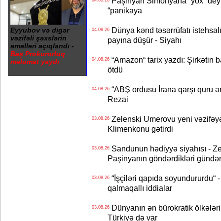
Paşinyan Simonyana “yox” deyib
04.08.26
“panikaya
Dünya kənd təsərrüfatı istehsalı
Eyyubov və digər
04.08.26
vəzifəli şəxslərin
payına düşür - Siyahı
əməlləri açıqlandı -
Baş Prokurorluq
“Amazon“ tarix yazdı: Şirkətin ba
04.08.26
məlumat yaydı
ötdü
“ABŞ ordusu İrana qarşı quru əmə
04.08.26
Rezai
Zelenski Umerovu yeni vəzifəyə t
03.08.26
Klimenkonu gətirdi
Sandunun hədiyyə siyahısı - Ze
03.08.26
Paşinyanın göndərdikləri gündə
“İşçiləri qapıda soyundururdu“ - 
03.08.26
qalmaqallı iddialar
Dünyanın ən bürokratik ölkələri
03.08.26
Türkiyə də var