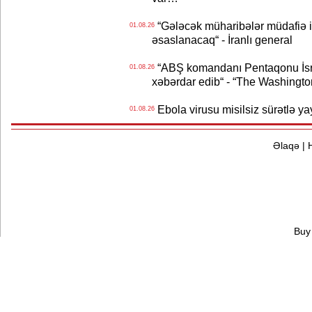
“Gələcək müharibələr müdafiə iq
01.08.26
əsaslanacaq“ - İranlı general
“ABŞ komandanı Pentaqonu İsrai
01.08.26
xəbərdar edib“ - “The Washingto
Ebola virusu misilsiz sürətlə yay
01.08.26
Əlaqə
|
Buy 