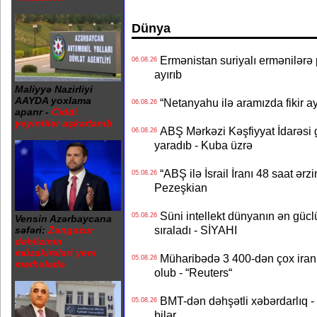
Dünya
Ermənistan suriyalı ermənilərə p
06.08.26
ayırıb
Maliyyə Nazirliyi
AAYDA yoxlama
“Netanyahu ilə aramızda fikir ayr
06.08.26
aparır -
Ciddi
yeyintilər aşkarlanıb
ABŞ Mərkəzi Kəşfiyyat İdarəsi g
06.08.26
yaradıb - Kuba üzrə
“ABŞ ilə İsrail İranı 48 saat ərzi
05.08.26
Pezeşkian
Süni intellekt dünyanın ən güclü
05.08.26
Vensin Azərbaycana
sıraladı - SİYAHI
səfəri:
Zəngəzur
dəhlizinin
müzakirələri yeni
Müharibədə 3 400-dən çox iranl
05.08.26
mərhələdə
olub - “Reuters“
BMT-dən dəhşətli xəbərdarlıq - 
05.08.26
bilər