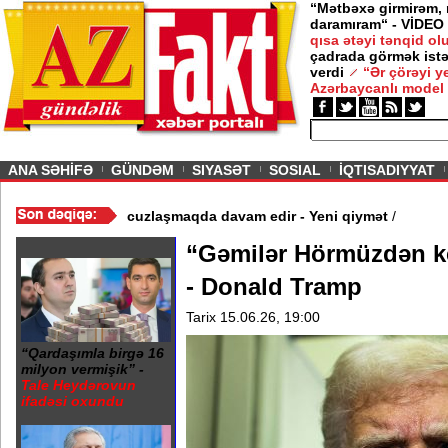
“Mətbəxə girmirəm,
daramıram“ - VİDEO
qısa ətəyi tənqid o
çadrada görmək istə
verdi
“Ər çörəyi 
Azərbaycanlı model
ious
ANA SƏHİFƏ
GÜNDƏM
SIYASƏT
SOSIAL
İQTISADIYYAT
 Video
/
Azərbaycan nefti ucuzlaşmaqda davam edir - Yeni qiymət
/
“Gəmilər Hörmüzdən k
- Donald Tramp
Tarix 15.06.26, 19:00
“Qardaşımla birgə 16
milyon vermişik” -
Tale Heydərovun
ifadəsi oxundu