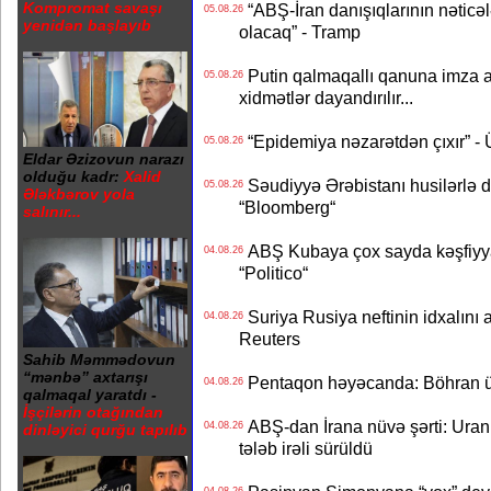
Kompromat savaşı
“ABŞ-İran danışıqlarının nəticə
05.08.26
yenidən başlayıb
olacaq” - Tramp
Putin qalmaqallı qanuna imza at
05.08.26
xidmətlər dayandırılır...
“Epidemiya nəzarətdən çıxır” -
05.08.26
Eldar Əzizovun narazı
olduğu kadr:
Xalid
Səudiyyə Ərəbistanı husilərlə da
05.08.26
Ələkbərov yola
“Bloomberg“
salınır...
ABŞ Kubaya çox sayda kəşfiyyatç
04.08.26
“Politico“
Suriya Rusiya neftinin idxalını 
04.08.26
Reuters
Sahib Məmmədovun
“mənbə” axtarışı
Pentaqon həyəcanda: Böhran ü
04.08.26
qalmaqal yaratdı -
İşçilərin otağından
ABŞ-dan İrana nüvə şərti: Uran eh
04.08.26
dinləyici qurğu tapılıb
tələb irəli sürüldü