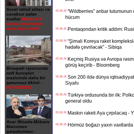
Sovet təhsil elitası və
“Wildberries” anbar tutumunun üçd
05.08.26
cavabsız qalan
hücum
suallar:
Rektor 6 il
sonra universitetə
necə daxil olub?
Pentaqondan kritik addım: Rusiy
05.08.26
“Şimali Koreya raket kompleksl
05.08.26
hədəfə çevriləcək” - Sibiqa
Keçmiş Rusiya və Avropa rəsmilə
05.08.26
görüş keçirib - Bloomberg
Binəqədi rayonunda
neft buruqları
Son 200 ildə dünya iqtisadiyyatın
05.08.26
ərazisində daha bir
Siyahı
qanunsuz tikinti -
FOTO/VİDEO
Türkiyə ordusunda bir ilk: Polk
05.08.26
general oldu
Maskın raketi Aya çırpılacaq - 
05.08.26
Anar Əlizadə-Mübariz
Hörmüz boğazı yaxın vaxtlarda 
05.08.26
Mənsimov
qarşıdurması -