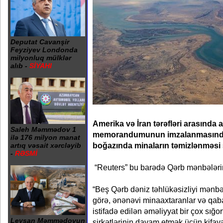
Deputat Cavanşir
Feyziyev Londonda
milyonluq mülklər
alıb -
SİYAHI
Amerika və İran tərəfləri arasında
Saleh Məmmədov 1
memorandumunun imzalanmasınd
ilə 176 milyon manat
boğazında minaların təmizlənməsi 
artıq vəsait xərcləyib
-
RƏSMİ
“Reuters” bu barədə Qərb mənbələri
“Beş Qərb dəniz təhlükəsizliyi mənb
görə, ənənəvi minaaxtaranlar və qaba
istifadə edilən əməliyyat bir çox sığor
Leysan Məmmədovun
şirkətlərinin davam etmək üçün kifa