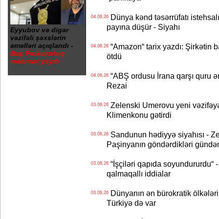
Dünya kənd təsərrüfatı istehsalı
04.08.26
payına düşür - Siyahı
Eyyubov və digər
vəzifəli şəxslərin
əməlləri açıqlandı -
“Amazon“ tarix yazdı: Şirkətin ba
04.08.26
Baş Prokurorluq
ötdü
məlumat yaydı
“ABŞ ordusu İrana qarşı quru əmə
04.08.26
Rezai
Zelenski Umerovu yeni vəzifəyə t
03.08.26
Klimenkonu gətirdi
Sandunun hədiyyə siyahısı - Ze
03.08.26
Paşinyanın göndərdikləri gündə
“İşçiləri qapıda soyundururdu“ - 
03.08.26
qalmaqallı iddialar
Dünyanın ən bürokratik ölkələri
03.08.26
Türkiyə də var