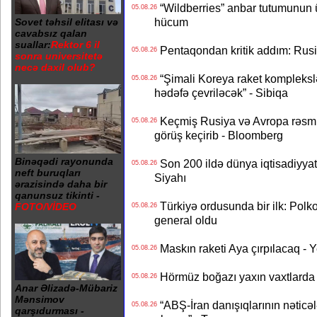
“Wildberries” anbar tutumunun üçd
05.08.26
hücum
Sovet təhsil elitası və
cavabsız qalan
suallar:
Rektor 6 il
Pentaqondan kritik addım: Rusiy
05.08.26
sonra universitetə
necə daxil olub?
“Şimali Koreya raket kompleksl
05.08.26
hədəfə çevriləcək” - Sibiqa
Keçmiş Rusiya və Avropa rəsmilə
05.08.26
görüş keçirib - Bloomberg
Binəqədi rayonunda
Son 200 ildə dünya iqtisadiyyatın
05.08.26
neft buruqları
Siyahı
ərazisində daha bir
qanunsuz tikinti -
Türkiyə ordusunda bir ilk: Polk
FOTO/VİDEO
05.08.26
general oldu
Maskın raketi Aya çırpılacaq - 
05.08.26
Hörmüz boğazı yaxın vaxtlarda 
05.08.26
Anar Əlizadə-Mübariz
Mənsimov
“ABŞ-İran danışıqlarının nəticə
05.08.26
qarşıdurması -