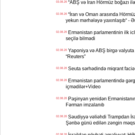
“ABŞ və İran Hörmüz boğazı ilə b
03.08.26
“İran və Oman arasında Hörmüz b
02.08.26
yekun mərhələyə yaxınlaşıb“ - Ə
Ermənistan parlamentinin ilk icl
02.08.26
seçilə bilmədi
Yaponiya və ABŞ birgə valyuta 
02.08.26
“Reuters”
Seuta sərhədində miqrant faciəsi
02.08.26
Ermənistan parlamentində gərgi
02.08.26
içmədilər+Video
Paşinyan yenidən Ermənistanın B
02.08.26
Fərman imzalanıb
Səudiyyə vəliəhdi Trampdan İran
02.08.26
Şənbə günü edilən zəngin məqs
İsraildən növbəti əməliyyat: HƏ
02.08.26