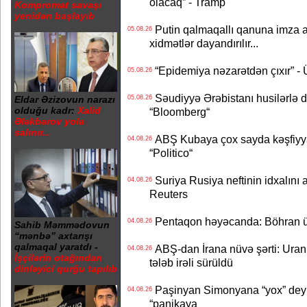
olacaq” - Tramp
Kompromat savaşı
yenidən başlayıb
Putin qalmaqallı qanuna imza at
05.08.26
xidmətlər dayandırılır...
“Epidemiya nəzarətdən çıxır” -
05.08.26
Səudiyyə Ərəbistanı husilərlə da
05.08.26
Eldar Əzizovun narazı
olduğu kadr:
Xalid
“Bloomberg“
Ələkbərov yola
salınır...
ABŞ Kubaya çox sayda kəşfiyyatç
04.08.26
“Politico“
Suriya Rusiya neftinin idxalını 
04.08.26
Reuters
Pentaqon həyəcanda: Böhran ü
04.08.26
Sahib Məmmədovun
“mənbə” axtarışı
qalmaqal yaratdı -
ABŞ-dan İrana nüvə şərti: Uran eh
04.08.26
İşçilərin otağından
tələb irəli sürüldü
dinləyici qurğu tapılıb
Paşinyan Simonyana “yox” deyib
04.08.26
“panikaya