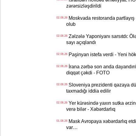
zərərsizləşdirildi
Moskvada restoranda partlayış
02.08.26
olub
Zəlzələ Yaponiyanı sarsıtdı: Öl
02.08.26
sayı açıqlandı
Paşinyan istefa verdi - Yeni hök
02.08.26
İrana zərbə son anda dayandırıl
02.08.26
diqqət çəkdi - FOTO
Sloveniya prezidenti qəzaya dü
02.08.26
taxmadığı iddia edilir
Yer kürəsində yaxın sutka ərzin
02.08.26
verə bilər - Xəbərdarlıq
Mask Avropaya xəbərdarlıq etdi
01.08.26
var…