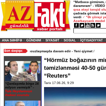
“Mətbəxə girmirəm,
daramıram“ - VİDEO
qısa ətəyi tənqid o
çadrada görmək istə
verdi
“Ər çörəyi 
Azərbaycanlı model
ious
ANA SƏHİFƏ
GÜNDƏM
SIYASƏT
SOSIAL
İQTISADIYYAT
 Video
/
Azərbaycan nefti ucuzlaşmaqda davam edir - Yeni qiymət
/
“Hörmüz boğazının mi
təmizlənməsi 40-50 gün
“Reuters”
Tarix 17.06.26, 9:29
“Qardaşımla birgə 16
milyon vermişik” -
Tale Heydərovun
ifadəsi oxundu