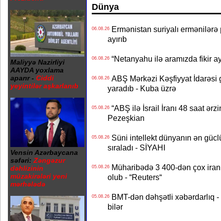
Dünya
Ermənistan suriyalı ermənilərə p
06.08.26
ayırıb
“Netanyahu ilə aramızda fikir ayr
06.08.26
Maliyyə Nazirliyi
AAYDA yoxlama
ABŞ Mərkəzi Kəşfiyyat İdarəsi g
aparır -
Ciddi
06.08.26
yeyintilər aşkarlanıb
yaradıb - Kuba üzrə
“ABŞ ilə İsrail İranı 48 saat ərzi
05.08.26
Pezeşkian
Süni intellekt dünyanın ən güclü
05.08.26
sıraladı - SİYAHI
Vensin Azərbaycana
səfəri:
Zəngəzur
Müharibədə 3 400-dən çox iranl
05.08.26
dəhlizinin
müzakirələri yeni
olub - “Reuters“
mərhələdə
BMT-dən dəhşətli xəbərdarlıq - 
05.08.26
bilər