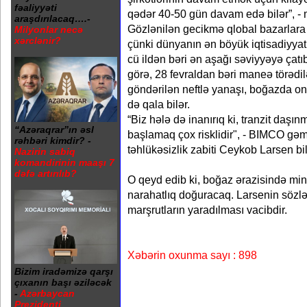
fəaliyyəti
qədər 40-50 gün davam edə bilər”, - 
araşdırılacaq….-
Gözlənilən gecikmə qlobal bazarlara ci
Milyonlar necə
xərclənir?
çünki dünyanın ən böyük iqtisadiyyatl
cü ildən bəri ən aşağı səviyyəyə çatı
görə, 28 fevraldan bəri maneə törədi
göndərilən neftlə yanaşı, boğazda on
də qala bilər.
“Biz hələ də inanırıq ki, tranzit daşı
“Azəraqrar”ın əsl
başlamaq çox risklidir", - BIMCO gəm
rəhbəri kimdir? -
təhlükəsizlik zabiti Ceykob Larsen bil
Nazirin sabiq
komandirinin maaşı 7
dəfə artırılıb?
O qeyd edib ki, boğaz ərazisində mi
narahatlıq doğuracaq. Larsenin sözlə
marşrutların yaradılması vacibdir.
Xəbərin oxunma sayı : 898
Bizim iradəmizə qarşı
çıxanın başı əziləcək
-
Azərbaycan
Prezidenti