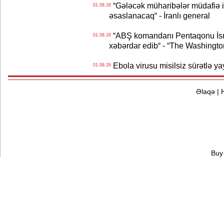
“Gələcək müharibələr müdafiə iq
01.08.26
əsaslanacaq“ - İranlı general
“ABŞ komandanı Pentaqonu İsrai
01.08.26
xəbərdar edib“ - “The Washingto
Ebola virusu misilsiz sürətlə yay
01.08.26
Əlaqə
|
Buy 