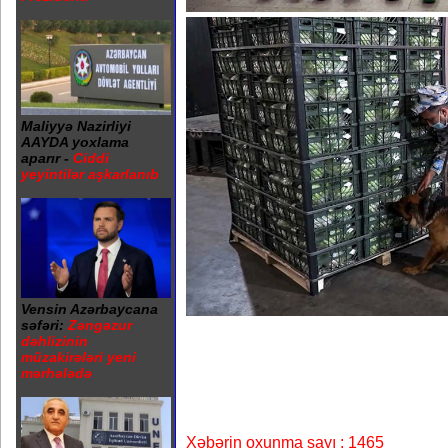
Maliyyə Nazirliyi
AAYDA yoxlama
aparır -
Ciddi
yeyintilər aşkarlanıb
Vensin Azərbaycana
səfəri:
Zəngəzur
dəhlizinin
müzakirələri yeni
mərhələdə
Xəbərin oxunma sayı : 1465