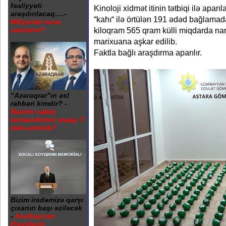
fəaliyyəti
Kinoloji xidmət itinin tətbiqi ilə apar
araşdırılacaq….-
“kahı“ ilə örtülən 191 ədəd bağlamada
Milyonlar necə
kiloqram 565 qram külli miqdarda nar
xərclənir?
marixuana aşkar edilib.
Faktla bağlı araşdırma aparılır.
“Azəraqrar”ın əsl
rəhbəri kimdir? -
Nazirin sabiq
komandirinin maaşı 7
dəfə artırılıb?
Bizim iradəmizə qarşı
çıxanın başı əziləcək
-
Azərbaycan
Prezidenti