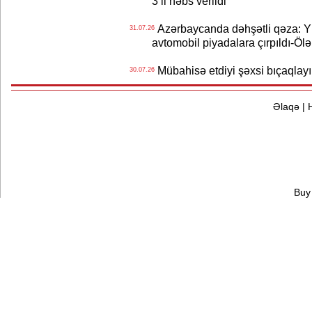
3 il həbs verildi
Azərbaycanda dəhşətli qəza: Y
31.07.26
avtomobil piyadalara çırpıldı-Ölə
Mübahisə etdiyi şəxsi bıçaqlayı
30.07.26
Əlaqə
|
Buy 