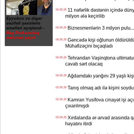
11 nəfərlik dəstənin içində dün
04.08.26
milyon ələ keçirilib
Eyyubov və digər
vəzifəli şəxslərin
Biznesmenlərin 3 milyon pulu..
əməlləri açıqlandı -
04.08.26
Baş Prokurorluq
məlumat yaydı
Gəncədə kişi oğlunun öldürüldüy
04.08.26
Mühafizəçini bıçaqladı
Tehrandan Vaşinqtona ultimatu
04.08.26
cavab sərt olacaq
Ağdamdakı yanğını 29 yaşlı kişi
04.08.26
Tanış olmaq adı ilə kişini soydu
03.08.26
Kamran Yusifova cinayət işi açıld
03.08.26
çıxarılmışdı
Xırdalanda ər-arvad arasında qa
03.08.26
həyatını itirdi