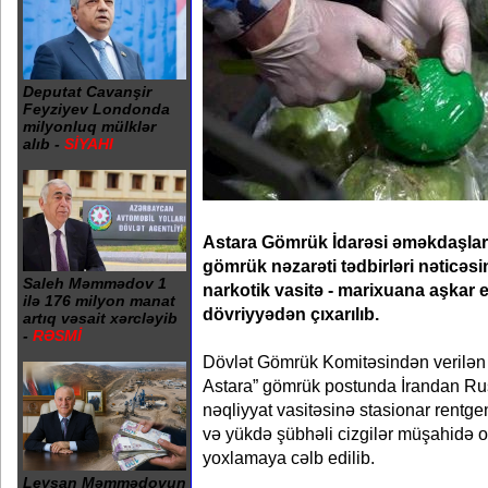
Deputat Cavanşir
Feyziyev Londonda
milyonluq mülklər
alıb -
SİYAHI
Astara Gömrük İdarəsi əməkdaşları
gömrük nəzarəti tədbirləri nəticəs
Saleh Məmmədov 1
narkotik vasitə - marixuana aşkar
ilə 176 milyon manat
dövriyyədən çıxarılıb.
artıq vəsait xərcləyib
-
RƏSMİ
Dövlət Gömrük Komitəsindən verilən
Astara” gömrük postunda İrandan Ru
nəqliyyat vasitəsinə stasionar rentge
və yükdə şübhəli cizgilər müşahidə 
yoxlamaya cəlb edilib.
Leysan Məmmədovun