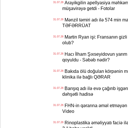
Arayikgilin apellyasiya məhkəm
31.07.26
müşavirəyə getdi - Fotolar
Mənzil təmiri adı ilə 574 min ma
31.07.26
TƏFƏRRÜAT
Martin Ryan işi: Fransanın gizli
31.07.26
olub?
Hacı İlham Şıxseyidovun yarım
31.07.26
qoyuldu - Səbəb nədir?
Bakıda ölü doğulan körpənin me
31.07.26
klinika ilə bağlı QƏRAR
Barışıq adı ilə evə çağırıb işgən
31.07.26
dəhşətli hadisə
FHN-in qərarına əməl etməyən o
31.07.26
Video
Rinoplastika əməliyyatı faciə il
31.07.26