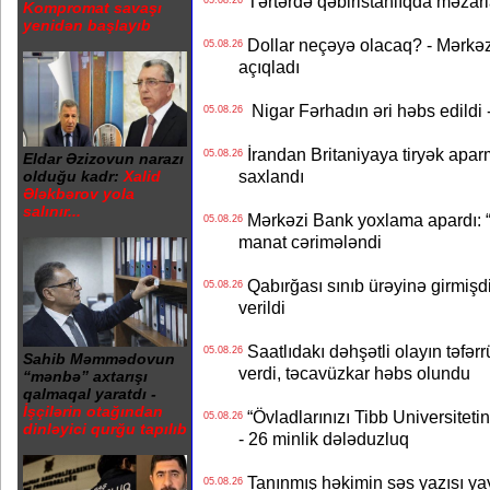
Tərtərdə qəbiristanlıqda məzarla
05.08.26
Kompromat savaşı
yenidən başlayıb
Dollar neçəyə olacaq? - Mərkə
05.08.26
açıqladı
Nigar Fərhadın əri həbs edildi 
05.08.26
İrandan Britaniyaya tiryək apar
05.08.26
Eldar Əzizovun narazı
saxlandı
olduğu kadr:
Xalid
Ələkbərov yola
salınır...
Mərkəzi Bank yoxlama apardı: “
05.08.26
manat cərimələndi
Qabırğası sınıb ürəyinə girmişdi
05.08.26
verildi
Saatlıdakı dəhşətli olayın təfərr
05.08.26
Sahib Məmmədovun
verdi, təcavüzkar həbs olundu
“mənbə” axtarışı
qalmaqal yaratdı -
İşçilərin otağından
“Övladlarınızı Tibb Universiteti
05.08.26
dinləyici qurğu tapılıb
- 26 minlik dələduzluq
Tanınmış həkimin səs yazısı yay
05.08.26