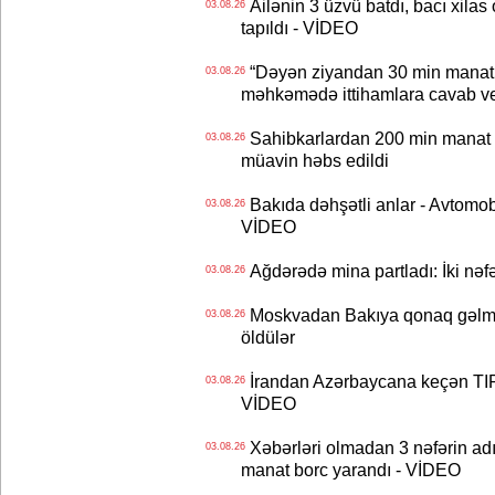
Ailənin 3 üzvü batdı, bacı xilas
03.08.26
tapıldı - VİDEO
“Dəyən ziyandan 30 min manat
03.08.26
məhkəmədə ittihamlara cavab ve
Sahibkarlardan 200 min manat rü
03.08.26
müavin həbs edildi
Bakıda dəhşətli anlar - Avtomobil
03.08.26
VİDEO
Ağdərədə mina partladı: İki nəfə
03.08.26
Moskvadan Bakıya qonaq gəlmişd
03.08.26
öldülər
İrandan Azərbaycana keçən TIR-
03.08.26
VİDEO
Xəbərləri olmadan 3 nəfərin adın
03.08.26
manat borc yarandı - VİDEO