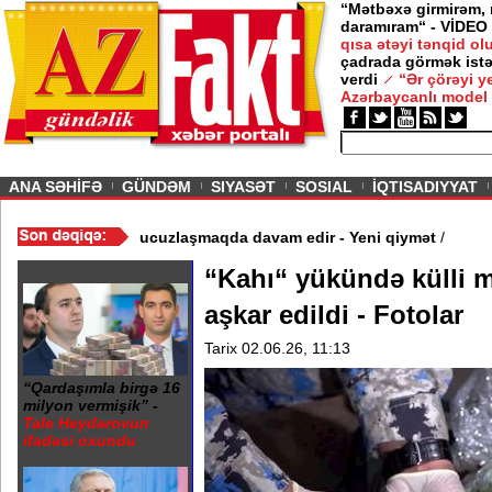
“Mətbəxə girmirəm,
daramıram“ - VİDEO
qısa ətəyi tənqid o
çadrada görmək istə
verdi
“Ər çörəyi 
Azərbaycanlı model
ious
ANA SƏHİFƏ
GÜNDƏM
SIYASƏT
SOSIAL
İQTISADIYYAT
 - Video
/
Azərbaycan nefti ucuzlaşmaqda davam edir - Yeni qiymə
“Kahı“ yükündə külli 
aşkar edildi - Fotolar
Tarix 02.06.26, 11:13
“Qardaşımla birgə 16
milyon vermişik” -
Tale Heydərovun
ifadəsi oxundu