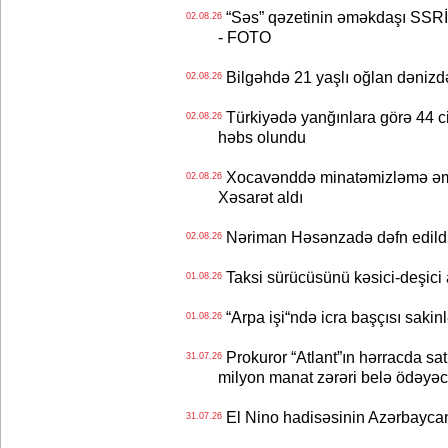
“Səs” qəzetinin əməkdaşı SSRİ 
02.08.26
- FOTO
Bilgəhdə 21 yaşlı oğlan dənizdə b
02.08.26
Türkiyədə yanğınlara görə 44 cina
02.08.26
həbs olundu
Xocavənddə minatəmizləmə əm
02.08.26
Xəsarət aldı
Nəriman Həsənzadə dəfn edildi 
02.08.26
Taksi sürücüsünü kəsici-deşici a
01.08.26
“Arpa işi“ndə icra başçısı sa
01.08.26
Prokuror “Atlant”ın hərracda satı
31.07.26
milyon manat zərəri belə ödəyəc
El Nino hadisəsinin Azərbaycana
31.07.26