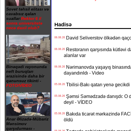
Sovet təhsil elitası və
cavabsız qalan
suallar:
Rektor 6 il
sonra universitetə
Hadisə
necə daxil olub?
David Seliverstov ölkədən qaç
06.08.26
Restoranın qarşısında kütləvi d
06.08.26
alanlar var
Nərimanovda yaşayış binasındakı 
Binəqədi rayonunda
06.08.26
neft buruqları
dayandırıldı - Video
ərazisində daha bir
qanunsuz tikinti -
Tbilisi-Bakı qatarı yenə gecikdi 
05.08.26
FOTO/VİDEO
Şəmsi Səmədzadə danışdı: O d
05.08.26
deyil - VİDEO
Bakıda ticarət mərkəzində FACİƏ
05.08.26
Anar Əlizadə-Mübariz
öldü
Mənsimov
qarşıdurması -