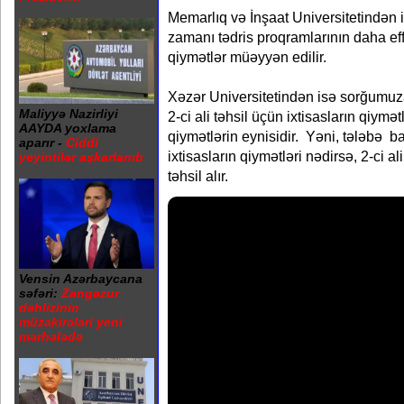
Memarlıq və İnşaat Universitetindən isə 
zamanı tədris proqramlarının daha eff
qiymətlər müəyyən edilir.
Xəzər Universitetindən isə sorğumuza 
Maliyyə Nazirliyi
2-ci ali təhsil üçün ixtisasların qiymə
AAYDA yoxlama
qiymətlərin eynisidir. Yəni, tələbə ba
aparır -
Ciddi
ixtisasların qiymətləri nədirsə, 2-ci a
yeyintilər aşkarlanıb
təhsil alır.
Vensin Azərbaycana
səfəri:
Zəngəzur
dəhlizinin
müzakirələri yeni
mərhələdə