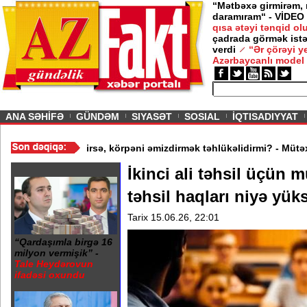
“Mətbəxə girmirəm,
daramıram“ - VİDEO
qısa ətəyi tənqid o
çadrada görmək istə
m” -
Nigar
verdi
“Ər çörəyi 
Azərbaycanlı model
ious
ANA SƏHİFƏ
GÜNDƏM
SIYASƏT
SOSIAL
İQTISADIYYAT
Aygün Kazımova
/
Ana xəstədirsə, körpəni əmizdirmək təhlükəlidirm
İkinci ali təhsil üçün 
təhsil haqları niyə yü
Tarix 15.06.26, 22:01
“Qardaşımla birgə 16
milyon vermişik” -
Tale Heydərovun
ifadəsi oxundu