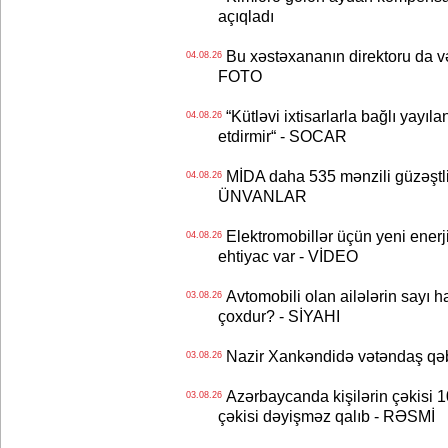
açıqladı
Bu xəstəxananın direktoru da və
04.08.26
FOTO
“Kütləvi ixtisarlarla bağlı yayıla
04.08.26
etdirmir“ - SOCAR
MİDA daha 535 mənzili güzəştli şə
04.08.26
ÜNVANLAR
Elektromobillər üçün yeni ener
04.08.26
ehtiyac var - VİDEO
Avtomobili olan ailələrin sayı 
03.08.26
çoxdur? - SİYAHI
Nazir Xankəndidə vətəndaş qəbu
03.08.26
Azərbaycanda kişilərin çəkisi 1
03.08.26
çəkisi dəyişməz qalıb - RƏSMİ