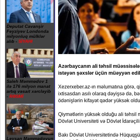
Deputat Cavanşir
Feyziyev Londonda
milyonluq mülklər
alıb -
SİYAHI
Azərbaycanın ali təhsil müəssisələr
istəyən şəxslər üçün müəyyən edilə
Saleh Məmmədov 1
Xezerxeber.az-ın məlumatına görə, qi
ilə 176 milyon manat
artıq vəsait xərcləyib
ixtisasdan asılı olaraq dəyişsə də, bə
-
RƏSMİ
ödənişlərin kifayət qədər yüksək old
Qiymətlərin yüksək olduğu ali təhsil 
Dövlət Universiteti və Dövlət İdarəçil
Bakı Dövlət Universitetində Hüquqşüna
Leysan Məmmədovun