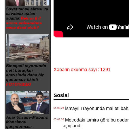
Sovet təhsil elitası və
cavabsız qalan
suallar:
Rektor 6 il
sonra universitetə
necə daxil olub?
Binəqədi rayonunda
Xəbərin oxunma sayı : 1291
neft buruqları
ərazisində daha bir
qanunsuz tikinti -
FOTO/VİDEO
Sosial
İsmayıllı rayonunda mal əti ba
05.08.26
Anar Əlizadə-Mübariz
Metrodakı təmirə görə bu qədər 
05.08.26
Mənsimov
açıqlandı
qarşıdurması -