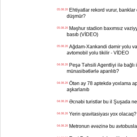
Ehtiyatlar rekord vurur, banklar q
05.08.26
düşmür?
Məşhur stadion baxımsız vəziyy
05.08.26
basıb (VİDEO)
Ağdam-Xankəndi dəmir yolu və
05.08.26
avtomobil yolu tikilir - VİDEO
Peşə Təhsili Agentliyi ilə bağlı i
04.08.26
münasibətlərlə aparılıb?
Ötən ay 78 aptekdə yoxlama apa
04.08.26
aşkarlanıb
Əcnəbi turistlər bu il Şuşada ne
04.08.26
Yerin qravitasiyası yox olaca
04.08.26
Metronun əvəzinə bu avtobuslar
04.08.26