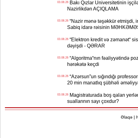
Bakı Qızlar Universitetinin işçil
03.08.26
Nazirlikdən AÇIQLAMA
“Nazir mənə təşəkkür etmişdi, ind
03.08.26
Sabiq idarə rəisinin MƏHKƏMƏ
“Elektron kredit və zəmanət“ s
03.08.26
dəyişdi - QƏRAR
“Algoritma“nın fəaliyyətində po
03.08.26
hərəkətə keçdi
“Azərsun”un sığındığı professor
03.08.26
20 min manatlıq şübhəli əməliyy
Magistraturada boş qalan yerlər
03.08.26
suallarının sayı çoxdur?
Əlaqə
|