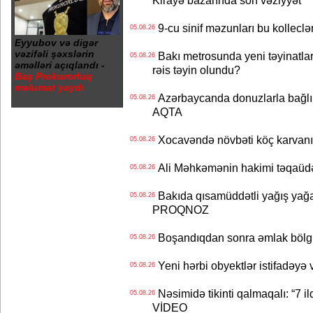
Kirayə bazarında son vəziyyət
9-cu sinif məzunları bu kolleclə
05.08.26
Eyyubov və digər
vəzifəli şəxslərin
Bakı metrosunda yeni təyinatlar
05.08.26
əməlləri açıqlandı -
rəis təyin olundu?
Baş Prokurorluq
məlumat yaydı
Azərbaycanda donuzlarla bağlı m
05.08.26
AQTA
Xocavəndə növbəti köç karvanı
05.08.26
Ali Məhkəmənin hakimi təqaüdə
05.08.26
Bakıda qısamüddətli yağış yağa
05.08.26
PROQNOZ
Boşandıqdan sonra əmlak bölgü
05.08.26
Yeni hərbi obyektlər istifadəyə
05.08.26
Nəsimidə tikinti qalmaqalı: “7 ildi
05.08.26
VİDEO