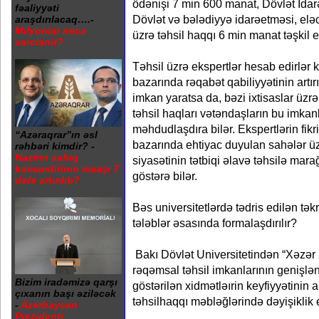
ödənişi 7 min 600 manat, Dövlət İda
fəaliyyəti
Dövlət və bələdiyyə idarəetməsi, elə
araşdırılacaq….-
Milyonlar necə
üzrə təhsil haqqı 6 min manat təşkil e
xərclənir?
Təhsil üzrə ekspertlər hesab edirlər ki
bazarında rəqabət qabiliyyətinin ar
imkan yaratsa da, bəzi ixtisaslar üz
təhsil haqları vətəndaşların bu imka
məhdudlaşdıra bilər. Ekspertlərin fik
“Azəraqrar”ın əsl
bazarında ehtiyac duyulan sahələr ü
rəhbəri kimdir? -
Nazirin sabiq
siyasətinin tətbiqi əlavə təhsilə mar
komandirinin maaşı 7
göstərə bilər.
dəfə artırılıb?
Bəs universitetlərdə tədris edilən təkr
tələblər əsasında formalaşdırılır?
Bakı Dövlət Universitetindən “Xəzər Xə
rəqəmsal təhsil imkanlarının genişlən
Bizim iradəmizə qarşı
göstərilən xidmətləırin keyfiyyətinin 
çıxanın başı əziləcək
təhsilhaqqı məbləğlərində dəyişiklik e
-
Azərbaycan
Prezidenti