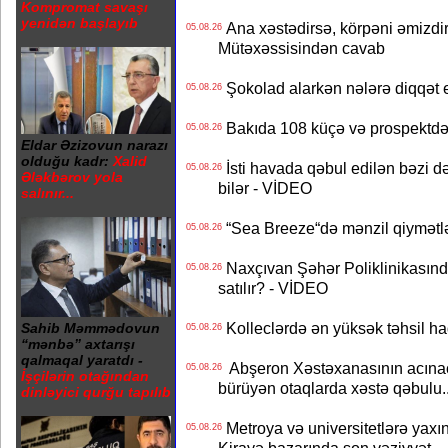
Kompromat savaşı
yenidən başlayıb
Ana xəstədirsə, körpəni əmizdir
05.08.26
Mütəxəssisindən cavab
Şokolad alarkən nələrə diqqət 
05.08.26
Bakıda 108 küçə və prospektdə 
05.08.26
Eldar Əzizovun narazı
olduğu kadr:
Xalid
İsti havada qəbul edilən bəzi d
05.08.26
Ələkbərov yola
bilər - VİDEO
salınır...
“Sea Breeze“də mənzil qiymətlər
05.08.26
Naxçıvan Şəhər Poliklinikasında
05.08.26
satılır? - VİDEO
Kolleclərdə ən yüksək təhsil haq
Sahib Məmmədovun
05.08.26
“mənbə” axtarışı
qalmaqal yaratdı -
Abşeron Xəstəxanasının acınaca
05.08.26
İşçilərin otağından
bürüyən otaqlarda xəstə qəbulu..
dinləyici qurğu tapılıb
Metroya və universitetlərə yaxın
05.08.26