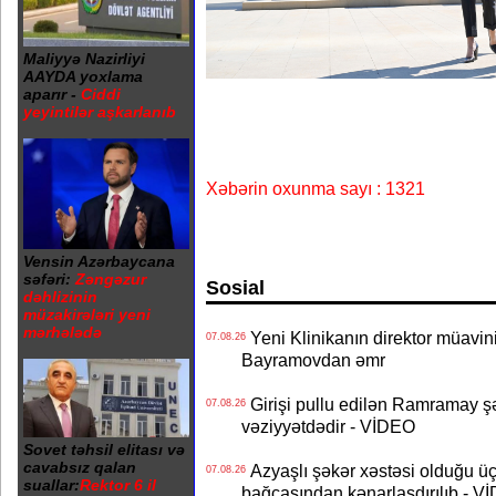
Maliyyə Nazirliyi
AAYDA yoxlama
aparır -
Ciddi
yeyintilər aşkarlanıb
Xəbərin oxunma sayı : 1321
Vensin Azərbaycana
səfəri:
Zəngəzur
Sosial
dəhlizinin
müzakirələri yeni
mərhələdə
Yeni Klinikanın direktor müavini 
07.08.26
Bayramovdan əmr
Girişi pullu edilən Ramramay şə
07.08.26
vəziyyətdədir - VİDEO
Sovet təhsil elitası və
cavabsız qalan
Azyaşlı şəkər xəstəsi olduğu ü
07.08.26
suallar:
Rektor 6 il
bağçasından kənarlaşdırılıb - V