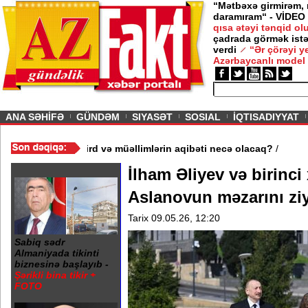
“Mətbəxə girmirəm,
daramıram“ - VİDEO
qısa ətəyi tənqid o
çadrada görmək istə
verdi
“Ər çörəyi 
Azərbaycanlı model
ious
ANA SƏHİFƏ
GÜNDƏM
SIYASƏT
SOSIAL
İQTISADIYYAT
ə 3 məktəb bağlandı - Şagird və müəllimlərin aqibəti necə olaca
İlham Əliyev və birinci
Aslanovun məzarını ziy
Tarix 09.05.26, 12:20
Sabiq sədr
Almaniyada tikinti
biznesinə başlayıb -
Şərikli bina tikir +
FOTO