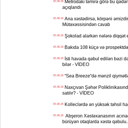
Metrodakı təmirə görə bu qədər 
05.08.26
açıqlandı
Ana xəstədirsə, körpəni əmizdir
05.08.26
Mütəxəssisindən cavab
Şokolad alarkən nələrə diqqət 
05.08.26
Bakıda 108 küçə və prospektdə 
05.08.26
İsti havada qəbul edilən bəzi d
05.08.26
bilər - VİDEO
“Sea Breeze“də mənzil qiymətlər
05.08.26
Naxçıvan Şəhər Poliklinikasında
05.08.26
satılır? - VİDEO
Kolleclərdə ən yüksək təhsil haq
05.08.26
Abşeron Xəstəxanasının acınaca
05.08.26
bürüyən otaqlarda xəstə qəbulu..