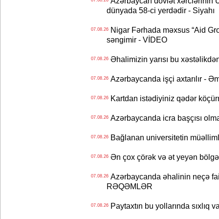
Azərbaycan dövlət xərclərinin
07.08.26
dünyada 58-ci yerdədir - Siyahı
Nigar Fərhada məxsus “Aid Grou
07.08.26
səngimir - VİDEO
Əhalimizin yarısı bu xəstəlikdən
07.08.26
Azərbaycanda işçi axtarılır - Ə
07.08.26
Kartdan istədiyiniz qədər köçür
07.08.26
Azərbaycanda icra başçısı olma
07.08.26
Bağlanan universitetin müəllimlər
07.08.26
Ən çox çörək və ət yeyən bölgə
07.08.26
Azərbaycanda əhalinin neçə faizi 
07.08.26
RƏQƏMLƏR
Paytaxtın bu yollarında sıxlıq v
07.08.26