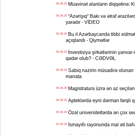
Müavinət alanların diqqətinə: Ki
06.08.26
“Azərişıq“ Bakı və ətraf ərazilə
06.08.26
yaradır - VİDEO
Bu il Azərbaycanda tibbi xidmət
06.08.26
açıqlandı - Qiymətlər
İnvestisiya şirkətlərinin yanvar-
06.08.26
qədər olub? - CƏDVƏL
Sabiq nazirin müsadirə olunan ə
06.08.26
manata
Magistratura üzrə ən az seçilən 
06.08.26
Apteklərdə eyni dərman fərqli q
06.08.26
Özəl universitetlərdə ən çox seç
06.08.26
İsmayıllı rayonunda mal əti ba
05.08.26