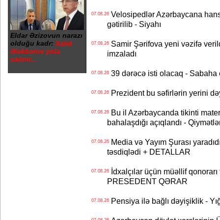
Velosipedlər Azərbaycana hans
07.08.26
gətirilib - Siyahı
Eldar Əzizovun narazı
olduğu kadr:
Xalid
Samir Şərifova yeni vəzifə veri
07.08.26
Ələkbərov yola
imzaladı
salınır...
39 dərəcə isti olacaq - Sabaha
07.08.26
Prezident bu səfirlərin yerini d
07.08.26
Bu il Azərbaycanda tikinti mater
07.08.26
bahalaşdığı açıqlandı - Qiymətlə
Media və Yayım Şurası yaradıdı 
07.08.26
təsdiqlədi + DETALLAR
İdxalçılar üçün müəllif qonorarı
07.08.26
PRESEDENT QƏRAR
Pensiya ilə bağlı dəyişiklik - Yı
07.08.26