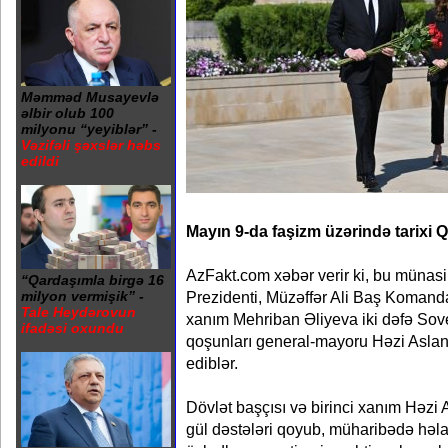
Məmməd Musayevlə
əlbir olub 100
milyonu “yeyiblər” -
Vəzifəli şəxslər həbs
edildi
Mayın 9-da faşizm üzərində tarixi Q
AzFakt.com xəbər verir ki, bu münas
“Qardaşımla birgə 16
Prezidenti, Müzəffər Ali Baş Komanda
milyon vermişik” -
Tale Heydərovun
xanım Mehriban Əliyeva iki dəfə Sovet
ifadəsi oxundu
qoşunları general-mayoru Həzi Aslan
ediblər.
Dövlət başçısı və birinci xanım Həzi
gül dəstələri qoyub, müharibədə həl