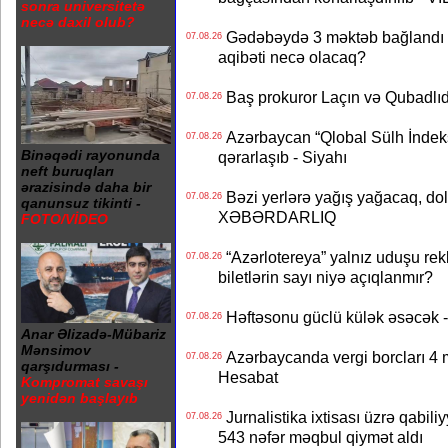
sonra universitetə
necə daxil olub?
Gədəbəydə 3 məktəb bağlandı - 
07.08.26
aqibəti necə olacaq?
Baş prokuror Laçın və Qubadl
07.08.26
Azərbaycan “Qlobal Sülh İndek
07.08.26
Binəqədi rayonunda
qərarlaşıb - Siyahı
neft buruqları
ərazisində daha bir
Bəzi yerlərə yağış yağacaq, do
07.08.26
qanunsuz tikinti -
XƏBƏRDARLIQ
FOTO/VİDEO
“Azərlotereya” yalnız uduşu rek
07.08.26
biletlərin sayı niyə açıqlanmır?
Həftəsonu güclü külək əsəcə
07.08.26
Anar Əlizadə-Mübariz
Mənsimov
Azərbaycanda vergi borcları 4 m
07.08.26
qarşıdurması -
Hesabat
Kompromat savaşı
yenidən başlayıb
Jurnalistika ixtisası üzrə qabiliy
07.08.26
543 nəfər məqbul qiymət aldı