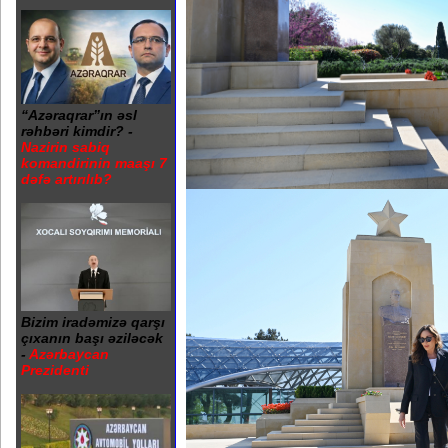
“Azəraqrar”ın əsl
rəhbəri kimdir? -
Nazirin sabiq
komandirinin maaşı 7
dəfə artırılıb?
Bizim iradəmizə qarşı
çıxanın başı əziləcək
-
Azərbaycan
Prezidenti