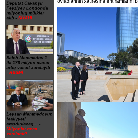
övladlarının xatirəsinə ehtiramlarını bi
Deputat Cavanşir
Feyziyev Londonda
milyonluq mülklər
alıb -
SİYAHI
Saleh Məmmədov 1
ilə 176 milyon manat
artıq vəsait xərcləyib
-
RƏSMİ
Leysan Məmmədovun
fəaliyyəti
araşdırılacaq….-
Milyonlar necə
xərclənir?