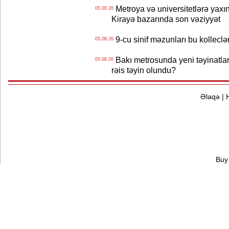
Metroya və universitetlərə yaxın
05.08.26
Kirayə bazarında son vəziyyət
9-cu sinif məzunları bu kolleclə
05.08.26
Bakı metrosunda yeni təyinatlar
05.08.26
rəis təyin olundu?
Əlaqə
|
Buy 