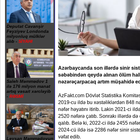
Deputat Cavanşir
Feyziyev Londonda
milyonluq mülklər
alıb -
SİYAHI
Azərbaycanda son illərdə sinir sist
səbəbindən qeydə alınan ölüm hall
nəzərəçarpacaq artım müşahidə edi
Saleh Məmmədov 1
ilə 176 milyon manat
artıq vəsait xərcləyib
AzFakt.com Dövlət Statistika Komitəsi
-
RƏSMİ
2019-cu ildə bu xəstəliklərdən 848 nə
nəfər həyatını itirib. Lakin 2021-ci il
2520 nəfərə çatıb. Sonrakı illərdə d
qalıb. Belə ki, 2022-ci ildə 2455 nəfə
2024-cü ildə isə 2286 nəfər sinir sis
vəfat edib.
Leysan Məmmədovun