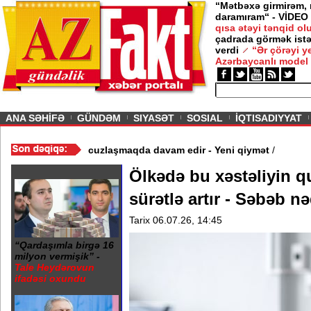
“Mətbəxə girmirəm,
daramıram“ - VİDEO
qısa ətəyi tənqid o
çadrada görmək istə
verdi
“Ər çörəyi 
Azərbaycanlı model
ious
ANA SƏHİFƏ
GÜNDƏM
SIYASƏT
SOSIAL
İQTISADIYYAT
Video
/
Azərbaycan nefti ucuzlaşmaqda davam edir - Yeni qiymət
/
Ölkədə bu xəstəliyin q
sürətlə artır - Səbəb n
Tarix 06.07.26, 14:45
“Qardaşımla birgə 16
milyon vermişik” -
Tale Heydərovun
ifadəsi oxundu