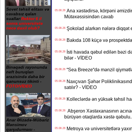
Sovet təhsil elitası və
Ana xəstədirsə, körpəni əmizdir
05.08.26
cavabsız qalan
Mütəxəssisindən cavab
suallar:
Rektor 6 il
sonra universitetə
Şokolad alarkən nələrə diqqət 
necə daxil olub?
05.08.26
Bakıda 108 küçə və prospektdə 
05.08.26
İsti havada qəbul edilən bəzi d
05.08.26
bilər - VİDEO
Binəqədi rayonunda
“Sea Breeze“də mənzil qiymətlər
05.08.26
neft buruqları
ərazisində daha bir
Naxçıvan Şəhər Poliklinikasında
qanunsuz tikinti -
05.08.26
FOTO/VİDEO
satılır? - VİDEO
Kolleclərdə ən yüksək təhsil haq
05.08.26
Abşeron Xəstəxanasının acınaca
05.08.26
bürüyən otaqlarda xəstə qəbulu..
Anar Əlizadə-Mübariz
Mənsimov
Metroya və universitetlərə yaxın
05.08.26
qarşıdurması -