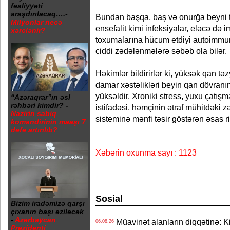
fəaliyyəti
araşdırılacaq….-
Bundan başqa, baş və onurğa beyni t
Milyonlar necə
ensefalit kimi infeksiyalar, eləcə də 
xərclənir?
toxumalarına hücum etdiyi autoimmun 
ciddi zədələnmələrə səbəb ola bilər.
Həkimlər bildirirlər ki, yüksək qan təz
damar xəstəlikləri beyin qan dövranını
yüksəldir. Xroniki stress, yuxu çatışm
“Azəraqrar”ın əsl
rəhbəri kimdir? -
istifadəsi, həmçinin ətraf mühitdəki z
Nazirin sabiq
sisteminə mənfi təsir göstərən əsas ri
komandirinin maaşı 7
dəfə artırılıb?
Xəbərin oxunma sayı : 1123
Sosial
Bizim iradəmizə qarşı
çıxanın başı əziləcək
-
Azərbaycan
Müavinət alanların diqqətinə: Ki
06.08.26
Prezidenti