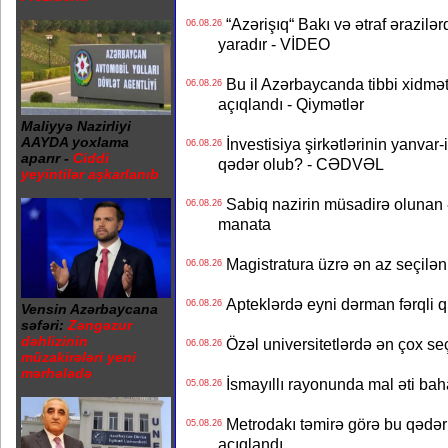
“Azərişıq“ Bakı və ətraf ərazilə
06.08.26
yaradır - VİDEO
Bu il Azərbaycanda tibbi xidmət
06.08.26
açıqlandı - Qiymətlər
Maliyyə Nazirliyi
AAYDA yoxlama
İnvestisiya şirkətlərinin yanvar-
06.08.26
aparır -
Ciddi
qədər olub? - CƏDVƏL
yeyintilər aşkarlanıb
Sabiq nazirin müsadirə olunan ə
06.08.26
manata
Magistratura üzrə ən az seçilən 
06.08.26
Apteklərdə eyni dərman fərqli q
06.08.26
Vensin Azərbaycana
səfəri:
Zəngəzur
dəhlizinin
Özəl universitetlərdə ən çox seç
06.08.26
müzakirələri yeni
mərhələdə
İsmayıllı rayonunda mal əti ba
05.08.26
Metrodakı təmirə görə bu qədər 
05.08.26
açıqlandı