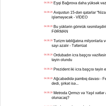
Eşqi Bağırova daha yüksək vəzifə
04.08.26
Avqustun 15-dən qatarlar “Niza
04.08.26
işləməyəcək - VİDEO
Bu yüklərin gömrük rəsmiləşdiri
04.08.26
FƏRMAN
Turizm təbliğatına milyonlarla və
04.08.26
sayı azalır - Təfərrüat
Ordubadın icra başçısı vəzifəsin
04.08.26
təyin olundu
Prezident iki icra başçısı təyi
04.08.26
Ağcabədidə pambıq davası - Fe
04.08.26
dedi, şirkət isə...
Metroda Qırmızı və Yaşıl xətlər a
04.08.26
olunacaq?