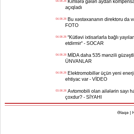
Kimlərə gələn aydan kompensas
04.08.26
açıqladı
Bu xəstəxananın direktoru da və
04.08.26
FOTO
“Kütləvi ixtisarlarla bağlı yayıla
04.08.26
etdirmir“ - SOCAR
MİDA daha 535 mənzili güzəştli şə
04.08.26
ÜNVANLAR
Elektromobillər üçün yeni ener
04.08.26
ehtiyac var - VİDEO
Avtomobili olan ailələrin sayı 
03.08.26
çoxdur? - SİYAHI
Əlaqə
|