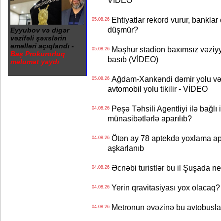
VİDEO
Ehtiyatlar rekord vurur, banklar q
05.08.26
düşmür?
Eyyubov və digər
vəzifəli şəxslərin
əməlləri açıqlandı -
Məşhur stadion baxımsız vəziyy
05.08.26
Baş Prokurorluq
basıb (VİDEO)
məlumat yaydı
Ağdam-Xankəndi dəmir yolu və
05.08.26
avtomobil yolu tikilir - VİDEO
Peşə Təhsili Agentliyi ilə bağlı i
04.08.26
münasibətlərlə aparılıb?
Ötən ay 78 aptekdə yoxlama apa
04.08.26
aşkarlanıb
Əcnəbi turistlər bu il Şuşada ne
04.08.26
Yerin qravitasiyası yox olaca
04.08.26
Metronun əvəzinə bu avtobuslar
04.08.26