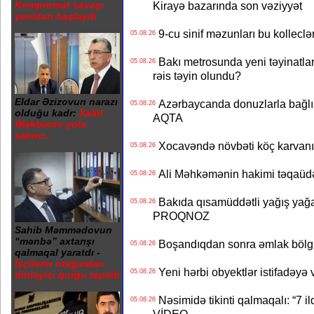
Kirayə bazarında son vəziyyət
Kompromat savaşı
yenidən başlayıb
9-cu sinif məzunları bu kolleclə
05.08.26
Bakı metrosunda yeni təyinatlar
05.08.26
rəis təyin olundu?
Eldar Əzizovun narazı
Azərbaycanda donuzlarla bağlı m
05.08.26
olduğu kadr:
Xalid
AQTA
Ələkbərov yola
salınır...
Xocavəndə növbəti köç karvanı
05.08.26
Ali Məhkəmənin hakimi təqaüdə
05.08.26
Bakıda qısamüddətli yağış yağa
05.08.26
PROQNOZ
Sahib Məmmədovun
“mənbə” axtarışı
Boşandıqdan sonra əmlak bölgü
05.08.26
qalmaqal yaratdı -
İşçilərin otağından
Yeni hərbi obyektlər istifadəyə
05.08.26
dinləyici qurğu tapılıb
Nəsimidə tikinti qalmaqalı: “7 ildi
05.08.26