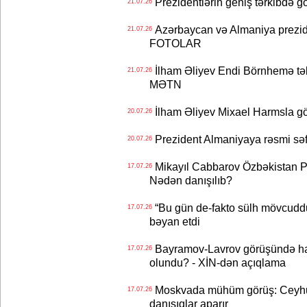
Prezidentlərin geniş tərkibdə 
21.07.26
Azərbaycan və Almaniya preziden
21.07.26
FOTOLAR
İlham Əliyev Endi Börnhemə təb
21.07.26
MƏTN
İlham Əliyev Mixael Harmsla 
20.07.26
Prezident Almaniyaya rəsmi sə
20.07.26
Mikayıl Cabbarov Özbəkistan Pre
17.07.26
Nədən danışılıb?
“Bu gün de-fakto sülh mövcuddu
17.07.26
bəyan etdi
Bayramov-Lavrov görüşündə ha
17.07.26
olundu? - XİN-dən açıqlama
Moskvada mühüm görüş: Ceyhu
17.07.26
danışıqlar aparır