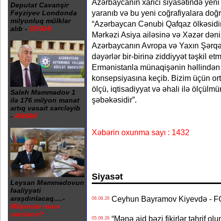
Azərbaycanın xarici siyasətində yeni 
Deputat Cavanşir
yaranıb və bu yeni coğrafiyalara doğr
Feyziyev Londonda
milyonluq mülklər
“Azərbaycan Cənubi Qafqaz ölkəsidir
alıb -
SİYAHI
Mərkəzi Asiya ailəsinə və Xəzər dən
Azərbaycanın Avropa və Yaxın Şərqə d
dəyərlər bir-birinə ziddiyyət təşkil etmi
Ermənistanla münaqişənin həllindən
konsepsiyasına keçib. Bizim üçün or
ölçü, iqtisadiyyat və əhali ilə ölçülmür
Saleh Məmmədov 1
şəbəkəsidir”.
ilə 176 milyon manat
artıq vəsait xərcləyib
-
RƏSMİ
Xəbərin oxunma sayı : 1432
Siyasət
Leysan Məmmədovun
fəaliyyəti
Ceyhun Bayramov Kiyevdə - 
araşdırılacaq….-
06.08.26
Milyonlar necə
xərclənir?
“Mənə aid bəzi fikirlər təhrif ol
05.08.26