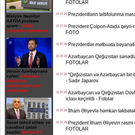
FOTOLAR
Prezidentlərin təltifolunma mər
31.07.26
Maliyyə Nazirliyi
AAYDA yoxlama
aparır -
Ciddi
Prezident Çolpon-Atada qeyri-rə
31.07.26
yeyintilər aşkarlanıb
FOTO
Prezidentlər mətbuata bəyanatl
31.07.26
Azərbaycan-Qırğızıstan sənədlər
31.07.26
FOTOLAR
Vensin Azərbaycana
“Qırğızıstan və Azərbaycan bir-bi
31.07.26
səfəri:
Zəngəzur
- Sadır Japarov
dəhlizinin
müzakirələri yeni
mərhələdə
Azərbaycan və Qırğızıstan Dövlə
31.07.26
iclası keçirildi - Fotolar
İlham Əliyevlə həmkarı təkbət
31.07.26
Sovet təhsil elitası və
Prezident İlham Əliyevin rəsmi 
31.07.26
cavabsız qalan
FOTOLAR
suallar:
Rektor 6 il