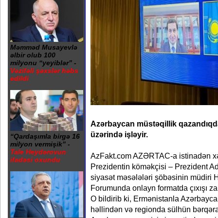
Məmməd Musayevlə
əlbir olub 100
milyonu “yeyiblər” -
Vəzifəli şəxslər həbs
edildi
Azərbaycan müstəqillik qazandıqda
üzərində işləyir.
“Qardaşımla birgə 16
milyon vermişik” -
Tale Heydərovun
AzFakt.com AZƏRTAC-a istinadən xəbə
ifadəsi oxundu
Prezidentin köməkçisi – Prezident Ad
siyasət məsələləri şöbəsinin müdiri
Forumunda onlayn formatda çıxışı za
O bildirib ki, Ermənistanla Azərbay
həllindən və regionda sülhün bərqər