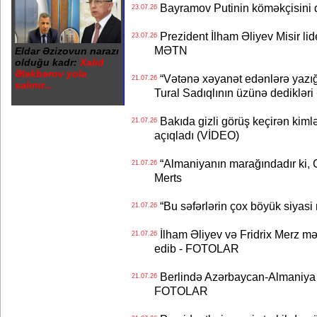
Bayramov Putinin köməkçisini 
23.07.26
Prezident İlham Əliyev Misir lid
23.07.26
MƏTN
Eldar Əzizovun narazı
olduğu kadr:
Xalid
Ələkbərov yola
“Vətənə xəyanət edənlərə yazığı
21.07.26
salınır...
Tural Sadıqlının üzünə dediklər
Bakıda gizli görüş keçirən kimlər
21.07.26
açıqladı (VİDEO)
“Almaniyanın marağındadır ki, C
21.07.26
Merts
“Bu səfərlərin çox böyük siyasi m
21.07.26
İlham Əliyev və Fridrix Merz mə
21.07.26
edib - FOTOLAR
Berlində Azərbaycan-Almaniya s
21.07.26
FOTOLAR