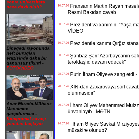
sonra universitetə
Fransanın Martin Rayan məsələs
30.07.26
necə daxil olub?
Rəsmi Bakıdan cavab
Prezident və xanımını “Yaşa mən
30.07.26
VİDEO
Prezidentlə xanımı Qırğızıstana
30.07.26
Binəqədi rayonunda
neft buruqları
Şahbaz Şərif Azərbaycanın səfirin
30.07.26
ərazisində daha bir
tərəfdaşlıq davam edəcək”
qanunsuz tikinti -
FOTO/VİDEO
Putin İlham Əliyevə zəng etdi -
28.07.26
XİN-dən Zaxarovaya sərt cavab: “
28.07.26
olunmasıdır“
Anar Əlizadə-Mübariz
İlham Əliyev Məhəmməd Muizzu
26.07.26
Mənsimov
ünvanlayıb - MƏTN
qarşıdurması -
Kompromat savaşı
İlham Əliyev Şavkat Mirziyoyevə
yenidən başlayıb
24.07.26
müzakirə olunub?