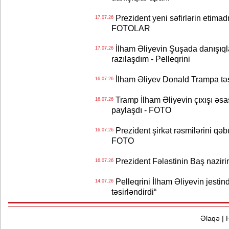
Prezident yeni səfirlərin etimad
17.07.26
FOTOLAR
İlham Əliyevin Şuşada danışıqlar
17.07.26
razılaşdım - Pelleqrini
İlham Əliyev Donald Trampa tə
16.07.26
Tramp İlham Əliyevin çıxışı əsa
16.07.26
paylaşdı - FOTO
Prezident şirkət rəsmilərini q
16.07.26
FOTO
Prezident Fələstinin Baş nazir
16.07.26
Pelleqrini İlham Əliyevin jestin
14.07.26
təsirləndirdi“
Əlaqə
|