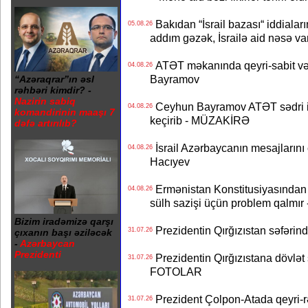
Bakıdan “İsrail bazası“ iddialar
05.08.26
addım gəzək, İsrailə aid nəsə va
ATƏT məkanında qeyri-sabit və
04.08.26
Bayramov
“Azəraqrar”ın əsl
rəhbəri kimdir? -
Nazirin sabiq
Ceyhun Bayramov ATƏT sədri il
04.08.26
komandirinin maaşı 7
keçirib - MÜZAKİRƏ
dəfə artırılıb?
İsrail Azərbaycanın mesajlarını 
04.08.26
Hacıyev
Ermənistan Konstitusiyasından ər
04.08.26
sülh sazişi üçün problem qalmır
Bizim iradəmizə qarşı
Prezidentin Qırğızıstan səfərin
31.07.26
çıxanın başı əziləcək
-
Azərbaycan
Prezidenti
Prezidentin Qırğızıstana dövlət s
31.07.26
FOTOLAR
Prezident Çolpon-Atada qeyri-rə
31.07.26