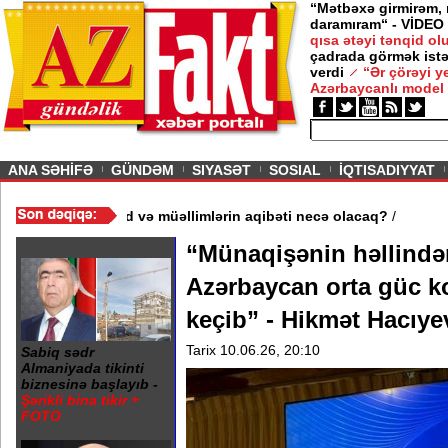
“Mətbəxə girmirəm,
daramıram“ - VİDEO
qısa ətəyi tənqid o
çadrada görmək istə
verdi
“Ər çörəyi 
Azərbaycanlı model
ious
ANA SƏHİFƏ
GÜNDƏM
SIYASƏT
SOSIAL
İQTISADIYYAT
məktəb bağlandı - Şagird və müəllimlərin aqibəti necə olacaq?
/
“Münaqişənin həllində
Azərbaycan orta güc k
keçib” - Hikmət Hacıye
Tarix 10.06.26, 20:10
Sabiq sədr
Almaniyada tikinti
biznesinə başlayıb -
Şərikli bina tikir +
FOTO