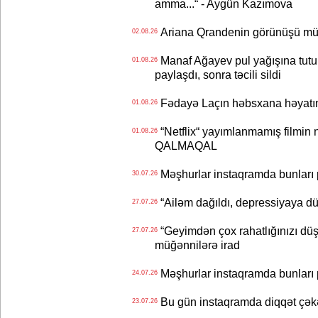
amma...“ - Aygün Kazımova
Ariana Qrandenin görünüşü müz
02.08.26
Manaf Ağayev pul yağışına tutul
01.08.26
paylaşdı, sonra təcili sildi
Fədayə Laçın həbsxana həyatı
01.08.26
“Netflix“ yayımlanmamış filmin nü
01.08.26
QALMAQAL
Məşhurlar instaqramda bunları
30.07.26
“Ailəm dağıldı, depressiyaya dü
27.07.26
“Geyimdən çox rahatlığınızı dü
27.07.26
müğənnilərə irad
Məşhurlar instaqramda bunları
24.07.26
Bu gün instaqramda diqqət çə
23.07.26