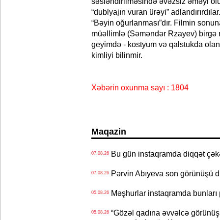
səsləndirilməsində əvəzsiz əməyi ol
“dublyajın vuran ürəyi” adlandırırdılar
“Bəyin oğurlanması”dır. Filmin sonun
müəllimlə (Səməndər Rzayev) birgə r
geyimdə - kostyum və qalstukda olan
kimliyi bilinmir.
Xəbərin oxunma sayı : 1804
Maqazin
Bu gün instaqramda diqqət çə
07.08.26
Pərvin Abıyeva son görünüşü d
07.08.26
Məşhurlar instaqramda bunları
05.08.26
“Gözəl qadına əvvəlcə görünüşü
05.08.26