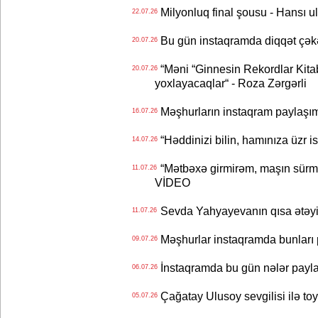
Milyonluq final şousu - Hansı u
22.07.26
Bu gün instaqramda diqqət çə
20.07.26
“Məni “Ginnesin Rekordlar Kitabı
20.07.26
yoxlayacaqlar“ - Roza Zərgərli
Məşhurların instaqram paylaşı
16.07.26
“Həddinizi bilin, hamınıza üzr 
14.07.26
“Mətbəxə girmirəm, maşın sürmü
11.07.26
VİDEO
Sevda Yahyayevanın qısa ətəyi
11.07.26
Məşhurlar instaqramda bunları
09.07.26
İnstaqramda bu gün nələr payl
06.07.26
Çağatay Ulusoy sevgilisi ilə t
05.07.26