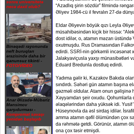
sonra universitetə
“Azadlıq şirin sözdür” filmində rənga
necə daxil olub?
Əliyev 1984-cü il fevralın 27-də düny
Eldar Əliyevin böyük qızı Leyla Əliyev
müsahibəsindən kiçik bir hissə: “Ale
dost idilər, o, atamın məzarı üstündə
oxutmuşdu. Rus Dramasından Falkov
Binəqədi rayonunda
edirdi. SSRİ-nin görkəmli incəsənət 
neft buruqları
ərazisində daha bir
Jalakyaviçusla yaxşı münasibətləri va
qanunsuz tikinti -
Eduard Bredunla dostluq edirdi.
FOTO/VİDEO
Yadıma gəlir ki, Kazakov Bakıda ola
sındırdı. Səhəri gün atamın başına elə 
gəzməli oldular. Atam onun gəlişinə
Xəyyamdan şeir oxudu. Qohumlarla 
Anar Əlizadə-Mübariz
əlaqələrindən daha yüksək idi. Yusif V
Mənsimov
qarşıdurması -
Hüseynovla da əsl sirdaş idilər. İsrafi
Kompromat savaşı
amma atamın qəfil ölümündən çox sar
yenidən başlayıb
da rəhmətə getdi. Görünür, atamın ölü
ona çox təsir etmişdi.