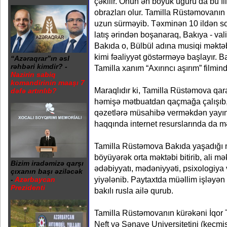
çəkilir. Onun ən böyük uğuru da bu fi
obrazları olur. Tamilla Rüstəmovanın O
uzun sürməyib. Təxminən 10 ildən so
latış ərindən boşanaraq, Bakıya - val
Bakıda o, Bülbül adına musiqi məktə
kimi fəaliyyət göstərməyə başlayır. B
“Azəraqrar”ın əsl
rəhbəri kimdir? -
Tamilla xanım “Axırıncı aşırım” filmind
Nazirin sabiq
komandirinin maaşı 7
Maraqlıdır ki, Tamilla Rüstəmova qar
dəfə artırılıb?
həmişə mətbuatdan qaçmağa çalışıb, r
qəzetlərə müsahibə verməkdən yayı
haqqında internet resurslarında da m
Tamilla Rüstəmova Bakıda yaşadığı 
böyüyərək orta məktəbi bitirib, ali mək
Bizim iradəmizə qarşı
ədəbiyyatı, mədəniyyəti, psixologiya
çıxanın başı əziləcək
yiyələnib. Paytaxtda müəllim işləyən 
-
Azərbaycan
Prezidenti
bakılı rusla ailə qurub.
Tamilla Rüstəmovanın kürəkəni İqor 
Neft və Sənaye Universitetini (keçmiş