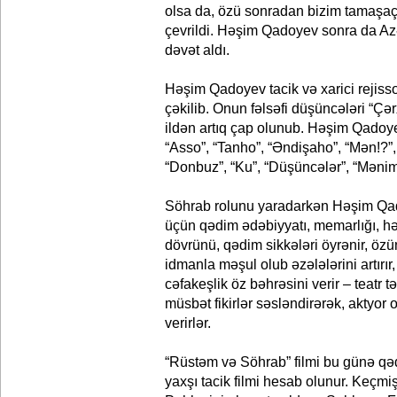
olsa da, özü sonradan bizim tamaşaç
çevrildi. Həşim Qadoyev sonra da Az
dəvət aldı.
Həşim Qadoyev tacik və xarici rejisso
çəkilib. Onun fəlsəfi düşüncələri “Çər
ildən artıq çap olunub. Həşim Qadoye
“Asso”, “Tanho”, “Əndişaho”, “Mən!?”,
“Donbuz”, “Ku”, “Düşüncələr”, “Mənim
Söhrab rolunu yaradarkən Həşim Qad
üçün qədim ədəbiyyatı, memarlığı, həy
dövrünü, qədim sikkələri öyrənir, özün
idmanla məşul olub əzələlərini artırır,
cəfakeşlik öz bəhrəsini verir – teatr 
müsbət fikirlər səsləndirərək, aktyor
verirlər.
“Rüstəm və Söhrab” filmi bu günə q
yaxşı tacik filmi hesab olunur. Keç