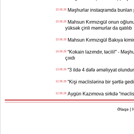
Məşhurlar instaqramda bunları
15.06.26
Mahsun Kırmızıgül onun oğlunun
15.06.26
yüksək çinli məmurlar da qatılıb
Mahsun Kırmızıgül Bakıya kimin
15.06.26
“Kokain lazımdır, təcili!” - Məşh
14.06.26
çıxdı
“3 ildə 4 dəfə əməliyyat olundu
13.06.26
“Kişi məclislərinə bir şərtlə ge
12.06.26
Aygün Kazımova sirkdə “məclis“
12.06.26
Əlaqə
|