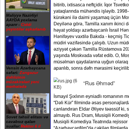
bitirib, ixtisasca neftçidir. İqor Tsve
yataqlarında mühəndis işləyib. 1998-ci
Maliyyə Nazirliyi
kürəkəni ilə daimi yaşamaq üçün Mo
AAYDA yoxlama
Deyilənə görə, Tamilla xanım ikinci d
aparır -
Ciddi
yeyintilər aşkarlanıb
həyat yoldaşı azərbaycanlı İsrail Həni
Hənifəyev vaxtilə Bakıda - keçmiş Ti
müdiri vəzifəsində çalışıb. Uzun müd
əziyyət çəkən Tamilla Rüstəmova 2020
yaşında Moskvada vəfat edib. O, Mos
müsəlman qaydalarına uyğun olaraq
aparılıb, sonra dəfn mərasimi keçirilib
Vensin Azərbaycana
səfəri:
Zəngəzur
dəhlizinin
“Rus Əhməd”
müzakirələri yeni
mərhələdə
İsmayıl Şıxlının eyniadlı romanının m
“Dəli Kür” filmində əsas personajlard
canlandıran Eldar Əliyev təəssüf ki, s
almayıb. Rus Dram, Musiqili Kоmedi
Sovet təhsil elitası və
Musiqili Kоmediya Teatrında rejissor 
cavabsız qalan
suallar:
Rektor 6 il
“Azərbaycanfilm”də çəkilən filmlərdə