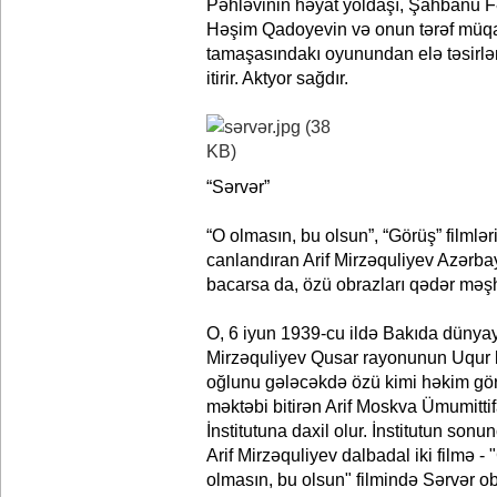
Pəhləvinin həyat yoldaşı, Şahbanu Fə
Həşim Qadoyevin və onun tərəf müqa
tamaşasındakı oyunundan elə təsirlə
itirir. Aktyor sağdır.
“Sərvər”
“O olmasın, bu olsun”, “Görüş” filml
canlandıran Arif Mirzəquliyev Azərba
bacarsa da, özü obrazları qədər məş
O, 6 iyun 1939-cu ildə Bakıda dünyay
Mirzəquliyev Qusar rayonunun Uqur k
oğlunu gələcəkdə özü kimi həkim gör
məktəbi bitirən Arif Moskva Ümumitti
İnstitutuna daxil olur. İnstitutun son
Arif Mirzəquliyev dalbadal iki filmə -
olmasın, bu olsun" filmində Sərvər ob