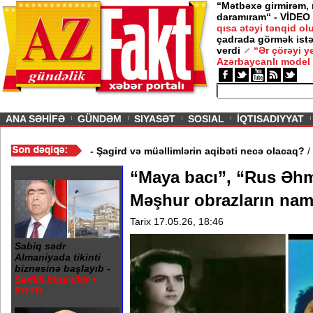
“Mətbəxə girmirəm,
daramıram“ - VİDEO
qısa ətəyi tənqid o
çadrada görmək istə
verdi
“Ər çörəyi 
Azərbaycanlı model
ious
ANA SƏHİFƏ
GÜNDƏM
SIYASƏT
SOSIAL
İQTISADIYYAT
dəbəydə 3 məktəb bağlandı - Şagird və müəllimlərin aqibəti necə
“Maya bacı”, “Rus Əhm
Məşhur obrazların namə
Tarix 17.05.26, 18:46
Sabiq sədr
Almaniyada tikinti
biznesinə başlayıb -
Şərikli bina tikir +
FOTO