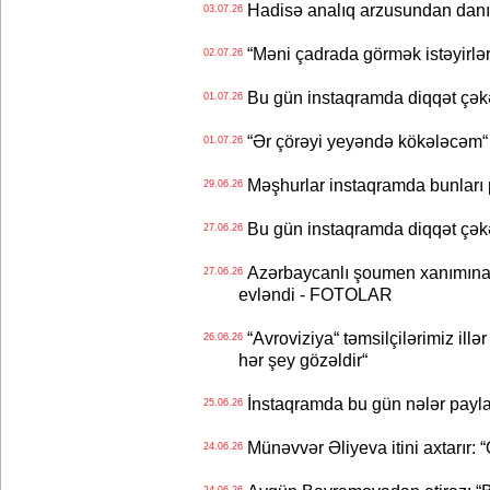
Hadisə analıq arzusundan danış
03.07.26
“Məni çadrada görmək istəyirlər
02.07.26
Bu gün instaqramda diqqət çə
01.07.26
“Ər çörəyi yeyəndə kökələcəm“ 
01.07.26
Məşhurlar instaqramda bunları
29.06.26
Bu gün instaqramda diqqət çə
27.06.26
Azərbaycanlı şoumen xanımına xə
27.06.26
evləndi - FOTOLAR
“Avroviziya“ təmsilçilərimiz illər 
26.06.26
hər şey gözəldir“
İnstaqramda bu gün nələr payl
25.06.26
Münəvvər Əliyeva itini axtarır: 
24.06.26