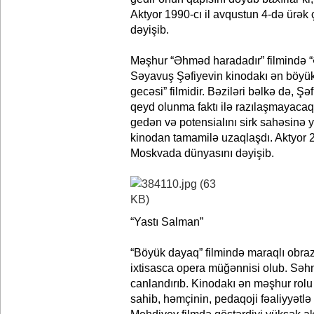
Aktyor 1990-cı il avqustun 4-də ürək
dəyişib.
Məşhur “Əhməd haradadır” filmində 
Səyavuş Şəfiyevin kinodakı ən böyük
gecəsi” filmidir. Bəziləri bəlkə də, Ş
qeyd olunma faktı ilə razılaşmayac
gedən və potensialını sirk sahəsinə
kinodan tamamilə uzaqlaşdı. Aktyor 2
Moskvada dünyasını dəyişib.
“Yastı Salman”
“Böyük dayaq” filmində maraqlı obra
ixtisasca opera müğənnisi olub. Səhnə
canlandırıb. Kinodakı ən məşhur rolu
sahib, həmçinin, pedaqoji fəaliyyətlə