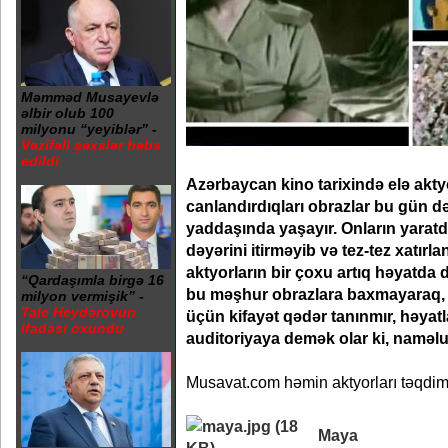
Məmməd Musayevlə
əlbir olub 100
milyonu “yeyiblər” -
Vəzifəli şəxslər həbs
edildi
Azərbaycan kino tarixində elə aktyo
canlandırdıqları obrazlar bu gün də
yaddaşında yaşayır. Onların yaratdığ
dəyərini itirməyib və tez-tez xatırla
aktyorların bir çoxu artıq həyatda d
“Qardaşımla birgə 16
bu məşhur obrazlara baxmayaraq, o
milyon vermişik” -
Tale Heydərovun
üçün kifayət qədər tanınmır, həyatla
ifadəsi oxundu
auditoriyaya demək olar ki, naməlu
Musavat.com həmin aktyorları təqdim 
Maya