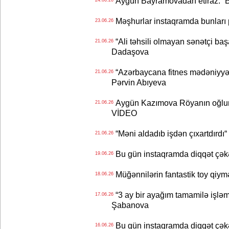
Aygün Bayramovadan etiraz: “B
24.06.26
Məşhurlar instaqramda bunları
23.06.26
“Ali təhsili olmayan sənətçi başa 
21.06.26
Dadaşova
“Azərbaycana fitnes mədəniyyət
21.06.26
Pərvin Abıyeva
Aygün Kazımova Röyanın oğlun
21.06.26
VİDEO
“Məni aldadıb işdən çıxartdırdı“ 
21.06.26
Bu gün instaqramda diqqət çə
19.06.26
Müğənnilərin fantastik toy qiymə
18.06.26
“3 ay bir ayağım tamamilə işləm
17.06.26
Şabanova
Bu gün instaqramda diqqət çə
16.06.26