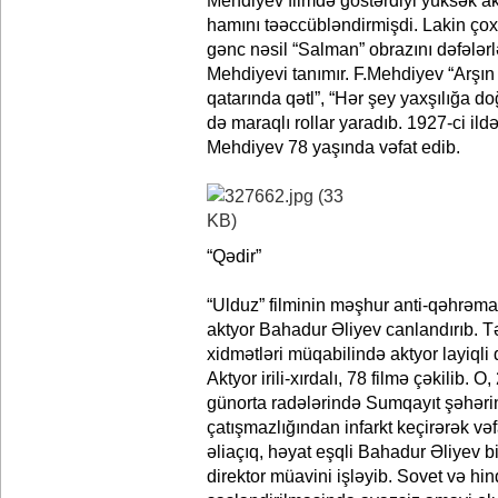
Mehdiyev filmdə göstərdiyi yüksək akt
hamını təəccübləndirmişdi. Lakin çox 
gənc nəsil “Salman” obrazını dəfələrlə
Mehdiyevi tanımır. F.Mehdiyev “Arşın 
qatarında qətl”, “Hər şey yaxşılığa doğ
də maraqlı rollar yaradıb. 1927-ci il
Mehdiyev 78 yaşında vəfat edib.
“Qədir”
“Ulduz” filminin məşhur anti-qəhrəman
aktyor Bahadur Əliyev canlandırıb. Tə
xidmətləri müqabilində aktyor layiqli 
Aktyor irili-xırdalı, 78 filmə çəkilib. 
günorta radələrində Sumqayıt şəhəri
çatışmazlığından infarkt keçirərək və
əliaçıq, həyat eşqli Bahadur Əliyev b
direktor müavini işləyib. Sovet və hind