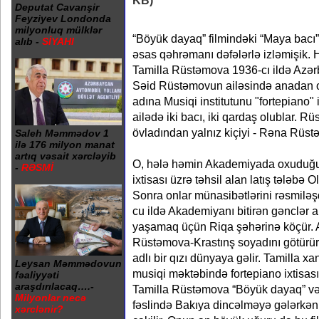
Deputat Cavanşir
Feyziyev Londonda
milyonluq mülklər
“Böyük dayaq” filmindəki “Maya bacı”
alıb -
SİYAHI
əsas qəhrəmanı dəfələrlə izləmişik. 
Tamilla Rüstəmova 1936-cı ildə Azər
Səid Rüstəmovun ailəsində anadan o
adına Musiqi institutunu "fortepiano" i
ailədə iki bacı, iki qardaş olublar. Rü
övladından yalnız kiçiyi - Rəna Rüst
Saleh Məmmədov 1
ilə 176 milyon manat
artıq vəsait xərcləyib
O, hələ həmin Akademiyada oxuduğu 
-
RƏSMİ
ixtisası üzrə təhsil alan latış tələbə O
Sonra onlar münasibətlərini rəsmiləşd
cu ildə Akademiyanı bitirən gənclər ai
yaşamaq üçün Riqa şəhərinə köçür. 
Rüstəmova-Krastınş soyadını götürür.
adlı bir qızı dünyaya gəlir. Tamilla
Leysan Məmmədovun
musiqi məktəbində fortepiano ixtisası 
fəaliyyəti
araşdırılacaq….-
Tamilla Rüstəmova “Böyük dayaq” və 
Milyonlar necə
fəslində Bakıya dincəlməyə gələrkən 
xərclənir?