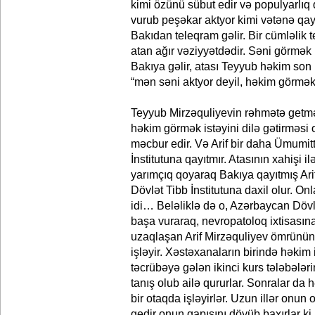
kimi özünü sübut edir və populyarlıq 
vurub peşəkar aktyor kimi vətənə qay
Bakıdan teleqram gəlir. Bir cümləlik te
atan ağır vəziyyətdədir. Səni görmək i
Bakıya gəlir, atası Teyyub həkim son 
“mən səni aktyor deyil, həkim görmək
Teyyub Mirzəquliyevin rəhmətə getməz
həkim görmək istəyini dilə gətirməs
məcbur edir. Və Arif bir daha Ümumit
İnstitutuna qayıtmır. Atasının xahişi i
yarımçıq qoyaraq Bakıya qayıtmış Ar
Dövlət Tibb İnstitutuna daxil olur. On
idi… Beləliklə də o, Azərbaycan Dövlə
başa vuraraq, nevropatoloq ixtisasın
uzaqlaşan Arif Mirzəquliyev ömrünü
işləyir. Xəstəxanaların birində həkim 
təcrübəyə gələn ikinci kurs tələbələri
tanış olub ailə qururlar. Sonralar da 
bir otaqda işləyirlər. Uzun illər onun 
gedir onun qapısını döyüb baxırlar ki