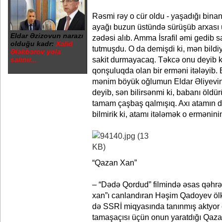
Rəsmi rəy o cür oldu - yaşadığı bina
ayağı buzun üstündə sürüşüb arxası ü
Eldar Əzizovun narazı
zədəsi alıb. Amma İsrafil əmi gedib 
olduğu kadr:
Xalid
tutmuşdu. O da demişdi ki, mən bildi
Ələkbərov yola
sakit durmayacaq. Təkcə onu deyib ki
salınır...
qonşuluqda olan bir erməni itələyib. 
mənim böyük oğlumun Eldar Əliyevin
deyib, sən bilirsənmi ki, babanı öldü
tamam çaşbaş qalmışıq. Axı atamın d
bilmirik ki, atamı itələmək o ermənini
“Qazan Xan”
– “Dədə Qordud” filmində əsas qəhrə
xan”ı canlandıran Həşim Qadoyev ölk
də SSRİ miqyasında tanınmış aktyor
tamaşaçısı üçün onun yaratdığı Qaz