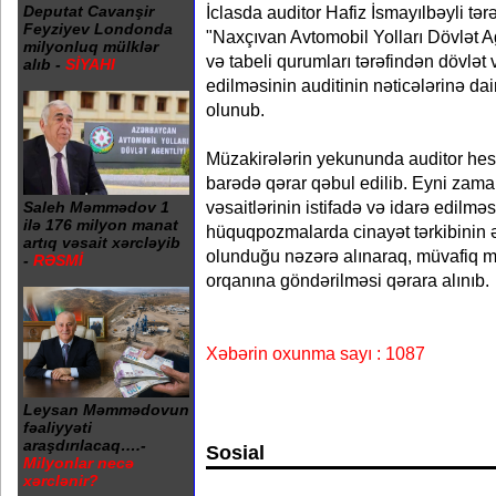
İclasda auditor Hafiz İsmayılbəyli tə
Deputat Cavanşir
Feyziyev Londonda
"Naxçıvan Avtomobil Yolları Dövlət A
milyonluq mülklər
və tabeli qurumları tərəfindən dövlət v
alıb -
SİYAHI
edilməsinin auditinin nəticələrinə da
olunub.
Müzakirələrin yekununda auditor hes
barədə qərar qəbul edilib. Eyni zama
vəsaitlərinin istifadə və idarə edilm
Saleh Məmmədov 1
ilə 176 milyon manat
hüquqpozmalarda cinayət tərkibinin ə
artıq vəsait xərcləyib
olunduğu nəzərə alınaraq, müvafiq ma
-
RƏSMİ
orqanına göndərilməsi qərara alınıb.
Xəbərin oxunma sayı : 1087
Leysan Məmmədovun
fəaliyyəti
araşdırılacaq….-
Sosial
Milyonlar necə
xərclənir?