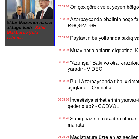
Ən çox çörək və ət yeyən bölgə
07.08.26
Azərbaycanda əhalinin neçə faizi 
07.08.26
Eldar Əzizovun narazı
RƏQƏMLƏR
olduğu kadr:
Xalid
Ələkbərov yola
salınır...
Paytaxtın bu yollarında sıxlıq v
07.08.26
Müavinət alanların diqqətinə: Ki
06.08.26
“Azərişıq“ Bakı və ətraf ərazilə
06.08.26
yaradır - VİDEO
Bu il Azərbaycanda tibbi xidmət
06.08.26
açıqlandı - Qiymətlər
İnvestisiya şirkətlərinin yanvar-
06.08.26
qədər olub? - CƏDVƏL
Sabiq nazirin müsadirə olunan ə
06.08.26
manata
Magistratura üzrə ən az seçilən 
06.08.26