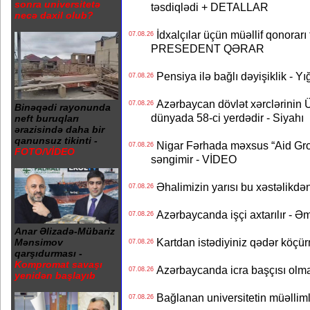
sonra universitetə
təsdiqlədi + DETALLAR
necə daxil olub?
İdxalçılar üçün müəllif qonorarı
07.08.26
PRESEDENT QƏRAR
Pensiya ilə bağlı dəyişiklik - Yı
07.08.26
Azərbaycan dövlət xərclərinin
07.08.26
Binəqədi rayonunda
dünyada 58-ci yerdədir - Siyahı
neft buruqları
ərazisində daha bir
qanunsuz tikinti -
Nigar Fərhada məxsus “Aid Grou
07.08.26
FOTO/VİDEO
səngimir - VİDEO
Əhalimizin yarısı bu xəstəlikdən
07.08.26
Azərbaycanda işçi axtarılır - Ə
07.08.26
Anar Əlizadə-Mübariz
Kartdan istədiyiniz qədər köçür
Mənsimov
07.08.26
qarşıdurması -
Kompromat savaşı
Azərbaycanda icra başçısı olma
07.08.26
yenidən başlayıb
Bağlanan universitetin müəllimlər
07.08.26