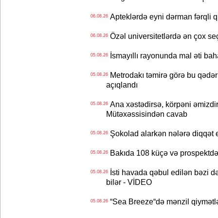
Apteklərdə eyni dərman fərqli q
06.08.26
Özəl universitetlərdə ən çox seç
06.08.26
İsmayıllı rayonunda mal əti ba
05.08.26
Metrodakı təmirə görə bu qədər 
05.08.26
açıqlandı
Ana xəstədirsə, körpəni əmizdir
05.08.26
Mütəxəssisindən cavab
Şokolad alarkən nələrə diqqət 
05.08.26
Bakıda 108 küçə və prospektdə 
05.08.26
İsti havada qəbul edilən bəzi d
05.08.26
bilər - VİDEO
“Sea Breeze“də mənzil qiymətlər
05.08.26