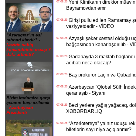
Yeni Klinikanın direktor müavini 
07.08.26
Bayramovdan əmr
Girişi pullu edilən Ramramay şə
07.08.26
vəziyyətdədir - VİDEO
“Azəraqrar”ın əsl
Azyaşlı şəkər xəstəsi olduğu ü
07.08.26
rəhbəri kimdir? -
bağçasından kənarlaşdırılıb - V
Nazirin sabiq
komandirinin maaşı 7
dəfə artırılıb?
Gədəbəydə 3 məktəb bağlandı - 
07.08.26
aqibəti necə olacaq?
Baş prokuror Laçın və Qubadl
07.08.26
Azərbaycan “Qlobal Sülh İndek
07.08.26
qərarlaşıb - Siyahı
Bizim iradəmizə qarşı
çıxanın başı əziləcək
Bəzi yerlərə yağış yağacaq, do
07.08.26
-
Azərbaycan
XƏBƏRDARLIQ
Prezidenti
“Azərlotereya” yalnız uduşu rek
07.08.26
biletlərin sayı niyə açıqlanmır?