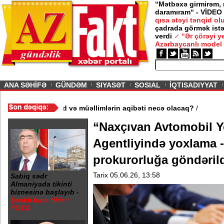
“Mətbəxə girmirəm,
daramıram“ - VİDEO
qısa ətəyi tənqid o
çadrada görmək istə
verdi
“Ər çörəyi 
Azərbaycanlı model
ious
ANA SƏHİFƏ
GÜNDƏM
SIYASƏT
SOSIAL
İQTISADIYYAT
əktəb bağlandı - Şagird və müəllimlərin aqibəti necə olacaq?
/
“Naxçıvan Avtomobil Yo
Agentliyində yoxlama -
prokurorluğa göndəril
Tarix 05.06.26, 13:58
Sabiq sədr
Almaniyada tikinti
biznesinə başlayıb -
Şərikli bina tikir +
FOTO