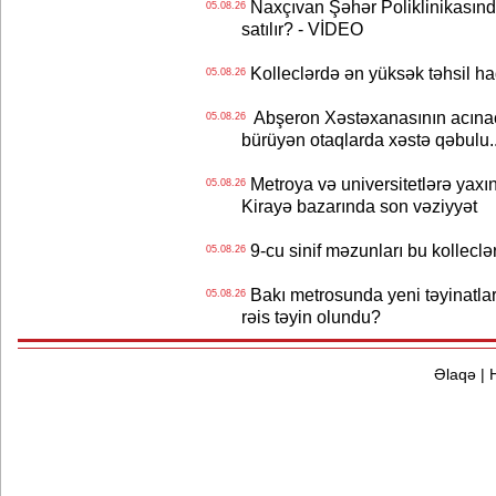
Naxçıvan Şəhər Poliklinikasında
05.08.26
satılır? - VİDEO
Kolleclərdə ən yüksək təhsil haq
05.08.26
Abşeron Xəstəxanasının acınaca
05.08.26
bürüyən otaqlarda xəstə qəbulu..
Metroya və universitetlərə yaxın
05.08.26
Kirayə bazarında son vəziyyət
9-cu sinif məzunları bu kolleclə
05.08.26
Bakı metrosunda yeni təyinatlar
05.08.26
rəis təyin olundu?
Əlaqə
|