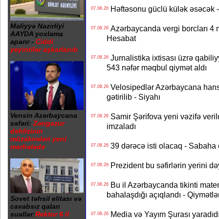
Həftəsonu güclü külək əsəcə
07.08.26
Maliyyə Nazirliyi
Azərbaycanda vergi borcları 4 m
07.08.26
AAYDA yoxlama
Hesabat
aparır -
Ciddi
yeyintilər aşkarlanıb
Jurnalistika ixtisası üzrə qabiliy
07.08.26
543 nəfər məqbul qiymət aldı
Velosipedlər Azərbaycana hans
07.08.26
gətirilib - Siyahı
Vensin Azərbaycana
Samir Şərifova yeni vəzifə veri
07.08.26
səfəri:
Zəngəzur
imzaladı
dəhlizinin
müzakirələri yeni
39 dərəcə isti olacaq - Sabaha
mərhələdə
07.08.26
Prezident bu səfirlərin yerini d
07.08.26
Bu il Azərbaycanda tikinti mater
07.08.26
bahalaşdığı açıqlandı - Qiymətlə
Sovet təhsil elitası və
cavabsız qalan
Media və Yayım Şurası yaradıdı 
suallar:
Rektor 6 il
07.08.26