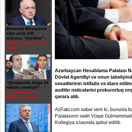
Məmməd Musayevlə
əlbir olub 100
milyonu “yeyiblər” -
Vəzifəli şəxslər həbs
edildi
Azərbaycan Hesablama Palatası Na
Dövlət Agentliyi və onun tabeliyin
“Qardaşımla birgə 16
vəsaitlərinin istifadə və idarə edil
milyon vermişik” -
auditin nəticələrini prokurorluq o
Tale Heydərovun
qərara alıb.
ifadəsi oxundu
AzFakt.com xəbər verir ki, bununla 
Palatasının sədri Vüqar Gülməmmədovu
Kollegiya iclasında qəbul edilib.