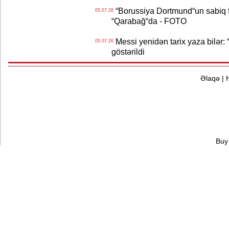
“Borussiya Dortmund“un sabiq 
05.07.26
“Qarabağ“da - FOTO
Messi yenidən tarix yaza bilər: “
05.07.26
göstərildi
Əlaqə
|
Buy 