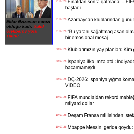
Finaldan sonra qalmaqal – FIFA 
21.07.26
başladı
Azərbaycan klublarından günün t
21.07.26
Eldar Əzizovun narazı
olduğu kadr:
Xalid
Ələkbərov yola
“Bu yaranı sağaltmaq asan olm
21.07.26
salınır...
bir emosional mesaj
Klublarımızın yay planları: Kim g
20.07.26
İspaniya ilkə imza atdı: İndiyəd
20.07.26
bacarmamışdı
DÇ-2026: İspaniya yığma koman
20.07.26
VİDEO
FIFA mundialdan rekord məbləğd
19.07.26
milyard dollar
Deşam Fransa millisindən istef
19.07.26
Mbappe Messini geridə qoydu: 
19.07.26