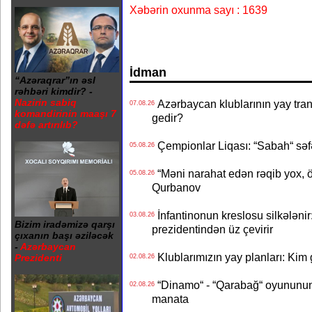
Xəbərin oxunma sayı : 1639
İdman
“Azəraqrar”ın əsl
rəhbəri kimdir? -
Nazirin sabiq
Azərbaycan klublarının yay transf
07.08.26
komandirinin maaşı 7
gedir?
dəfə artırılıb?
Çempionlar Liqası: “Sabah“ səf
05.08.26
“Məni narahat edən rəqib yox, 
05.08.26
Qurbanov
İnfantinonun kreslosu silkələnir
03.08.26
Bizim iradəmizə qarşı
prezidentindən üz çevirir
çıxanın başı əziləcək
-
Azərbaycan
Klublarımızın yay planları: Kim g
Prezidenti
02.08.26
“Dinamo“ - “Qarabağ“ oyununun bi
02.08.26
manata