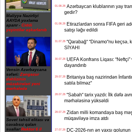
Azərbaycan klublarının yay transf
01.08.26
gedir?
Maliyyə Nazirliyi
AAYDA yoxlama
Etirazlardan sonra FIFA geri ad
01.08.26
aparır -
Ciddi
satışı ləğv edildi
yeyintilər aşkarlanıb
“Qarabağ“ “Dinamo“nu keçsə, kim
31.07.26
SİYAHI
UEFA Konfrans Liqası: “Neftçi” 
30.07.26
dayandırıb
Vensin Azərbaycana
səfəri:
Zəngəzur
Britaniya baş nazirindən İnfantin
29.07.26
dəhlizinin
satıla bilməz“
müzakirələri yeni
mərhələdə
“Sabah“ tarix yazdı: İlk dəfə av
28.07.26
mərhələsinə yüksəldi
Zidan milli komandaya baş məşqçi
28.07.26
müqaviləyə imza atdı
Sovet təhsil elitası və
cavabsız qalan
suallar:
Rektor 6 il
DÇ-2026-nın ən yaxşı qolunun m
27.07.26