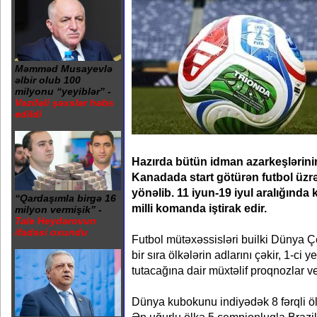
Məmməd Musayevlə
əlbir olub 100
milyonu “yeyiblər” -
Vəzifəli şəxslər həbs
edildi
Hazırda bütün idman azarkeşlərini
Kanadada start götürən futbol üz
yönəlib. 11 iyun-19 iyul aralığında
“Qardaşımla birgə 16
milli komanda iştirak edir.
milyon vermişik” -
Tale Heydərovun
ifadəsi oxundu
Futbol mütəxəssisləri builki Dünya Çe
bir sıra ölkələrin adlarını çəkir, 1-ci
tutacağına dair müxtəlif proqnozlar ver
Dünya kubokunu indiyədək 8 fərqli ölk