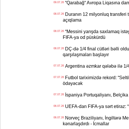
“Qarabağ“ Avropa Liqasına dar
09.07.26
Duranın 12 milyonluq transferi t
08.07.26
açıqlama
“Messini yarışda saxlamaq istəyir
08.07.26
FIFA-ya od püskürdü
DÇ-də 1/4 final cütləri bəlli old
08.07.26
qarşılaşmaları başlayır
Argentina əzmkar qələbə ilə 1/4
07.07.26
Futbol tariximizdə rekord: “Selt
07.07.26
ödəyəcək
İspaniya Portuqaliyanı, Belçika
07.07.26
UEFA-dan FIFA-ya sərt etiraz: “Q
06.07.26
Norveç Braziliyanı, İngiltərə M
06.07.26
kənarlaşdırdı - İcmallar