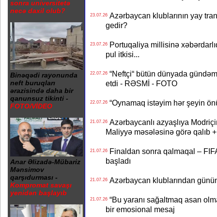
sonra universitetə
necə daxil olub?
Azərbaycan klublarının yay transf
23.07.26
gedir?
Portuqaliya millisinə xəbərdar
23.07.26
pul itkisi...
“Neftçi“ bütün dünyada gündəm 
22.07.26
Binəqədi rayonunda
etdi - RƏSMİ - FOTO
neft buruqları
ərazisində daha bir
qanunsuz tikinti -
“Oynamaq istəyim hər şeyin önü
22.07.26
FOTO/VİDEO
Azərbaycanlı azyaşlıya Modriç
21.07.26
Maliyyə məsələsinə görə qalıb
Finaldan sonra qalmaqal – FIFA 
21.07.26
başladı
Anar Əlizadə-Mübariz
Mənsimov
qarşıdurması -
Azərbaycan klublarından günün t
21.07.26
Kompromat savaşı
yenidən başlayıb
“Bu yaranı sağaltmaq asan olm
21.07.26
bir emosional mesaj