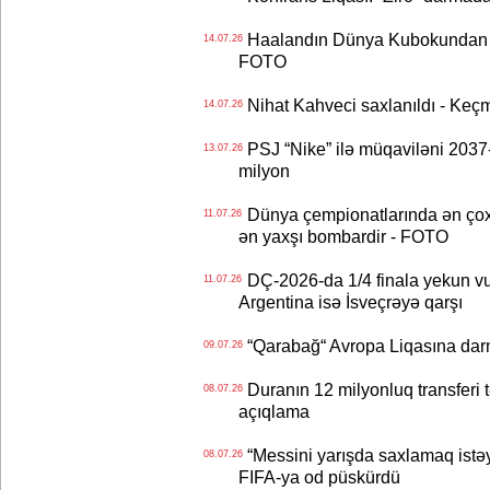
Haalandın Dünya Kubokundan q
14.07.26
FOTO
Nihat Kahveci saxlanıldı - Keç
14.07.26
PSJ “Nike” ilə müqaviləni 2037-c
13.07.26
milyon
Dünya çempionatlarında ən çox q
11.07.26
ən yaxşı bombardir - FOTO
DÇ-2026-da 1/4 finala yekun vur
11.07.26
Argentina isə İsveçrəyə qarşı
“Qarabağ“ Avropa Liqasına dar
09.07.26
Duranın 12 milyonluq transferi t
08.07.26
açıqlama
“Messini yarışda saxlamaq istəyir
08.07.26
FIFA-ya od püskürdü