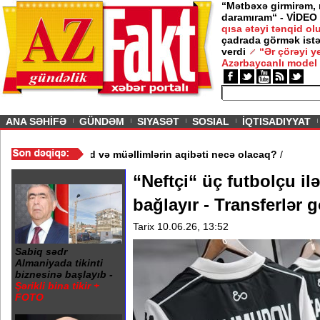
“Mətbəxə girmirəm,
daramıram“ - VİDEO
qısa ətəyi tənqid o
çadrada görmək istə
verdi
“Ər çörəyi 
Azərbaycanlı model
ious
ANA SƏHİFƏ
GÜNDƏM
SIYASƏT
SOSIAL
İQTISADIYYAT
məktəb bağlandı - Şagird və müəllimlərin aqibəti necə olacaq?
/
“Neftçi“ üç futbolçu il
bağlayır - Transferlər g
Tarix 10.06.26, 13:52
Sabiq sədr
Almaniyada tikinti
biznesinə başlayıb -
Şərikli bina tikir +
FOTO