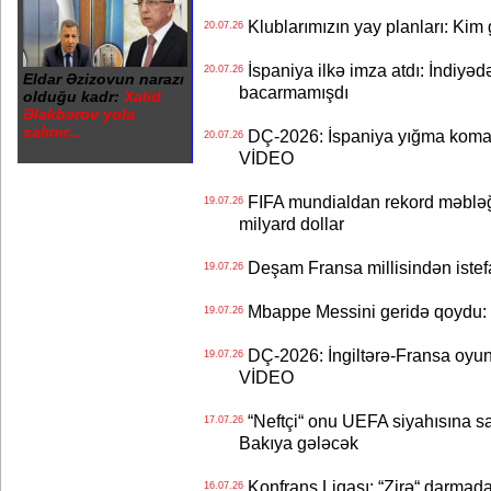
Klublarımızın yay planları: Kim g
20.07.26
İspaniya ilkə imza atdı: İndiyəd
20.07.26
Eldar Əzizovun narazı
bacarmamışdı
olduğu kadr:
Xalid
Ələkbərov yola
salınır...
DÇ-2026: İspaniya yığma koman
20.07.26
VİDEO
FIFA mundialdan rekord məbləğd
19.07.26
milyard dollar
Deşam Fransa millisindən istef
19.07.26
Mbappe Messini geridə qoydu: 
19.07.26
DÇ-2026: İngiltərə-Fransa oyun
19.07.26
VİDEO
“Neftçi“ onu UEFA siyahısına sal
17.07.26
Bakıya gələcək
Konfrans Liqası: “Zirə“ darmad
16.07.26