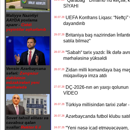
“Qarabağ“ “Dinamo“nu keçsə, kim
SİYAHI
Maliyyə Nazirliyi
UEFA Konfrans Liqası: “Neftçi” 
30.07.26
AAYDA yoxlama
dayandırıb
aparır -
Ciddi
yeyintilər aşkarlanıb
Britaniya baş nazirindən İnfantin
29.07.26
satıla bilməz“
“Sabah“ tarix yazdı: İlk dəfə av
28.07.26
mərhələsinə yüksəldi
Vensin Azərbaycana
Zidan milli komandaya baş məşqçi
28.07.26
səfəri:
Zəngəzur
müqaviləyə imza atdı
dəhlizinin
müzakirələri yeni
DÇ-2026-nın ən yaxşı qolunun m
mərhələdə
27.07.26
VİDEO
Türkiyə millisindən tarixi zəf
26.07.26
Azərbaycanda futbol klubu satıl
26.07.26
Sovet təhsil elitası və
cavabsız qalan
suallar:
Rektor 6 il
“Yeni nəsə icad etməyəcəyəm, 
24.07.26