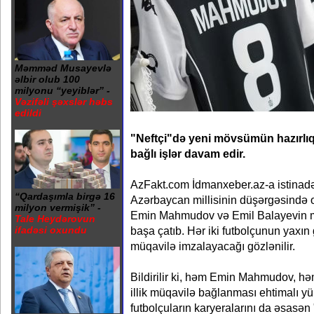
Məmməd Musayevlə
əlbir olub 100
milyonu “yeyiblər” -
Vəzifəli şəxslər həbs
edildi
"Neftçi"də yeni mövsümün hazırlıq
bağlı işlər davam edir.
AzFakt.com İdmanxeber.az-a istinadən
“Qardaşımla birgə 16
Azərbaycan millisinin düşərgəsində 
milyon vermişik” -
Emin Mahmudov və Emil Balayevin m
Tale Heydərovun
başa çatıb. Hər iki futbolçunun yaxın
ifadəsi oxundu
müqavilə imzalayacağı gözlənilir.
Bildirilir ki, həm Emin Mahmudov, h
illik müqavilə bağlanması ehtimalı yü
futbolçuların karyeralarını da əsasən