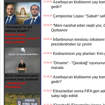
Azərbaycan klublarının yay transf
07.08.26
gedir?
Çempionlar Liqası: “Sabah“ səf
05.08.26
“Məni narahat edən rəqib yox, 
05.08.26
“Azəraqrar”ın əsl
Qurbanov
rəhbəri kimdir? -
Nazirin sabiq
komandirinin maaşı 7
İnfantinonun kreslosu silkələnir
03.08.26
dəfə artırılıb?
prezidentindən üz çevirir
Klublarımızın yay planları: Kim g
02.08.26
“Dinamo“ - “Qarabağ“ oyununun bi
02.08.26
manata
Bizim iradəmizə qarşı
Azərbaycan klublarının yay transf
01.08.26
çıxanın başı əziləcək
gedir?
-
Azərbaycan
Prezidenti
Etirazlardan sonra FIFA geri ad
01.08.26
satışı ləğv edildi
31.07.26