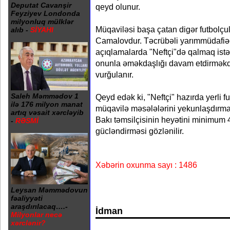
Deputat Cavanşir
qeyd olunur.
Feyziyev Londonda
milyonluq mülklər
Müqaviləsi başa çatan digər futbolçul
alıb -
SİYAHI
Camalovdur. Təcrübəli yarımmüdafiəç
açıqlamalarda "Neftçi"də qalmaq istəd
onunla əməkdaşlığı davam etdirməkd
vurğulanır.
Saleh Məmmədov 1
Qeyd edək ki, "Neftçi" hazırda yerli fu
ilə 176 milyon manat
müqavilə məsələlərini yekunlaşdırma
artıq vəsait xərcləyib
Bakı təmsilçisinin heyətini minimum 4
-
RƏSMİ
gücləndirməsi gözlənilir.
Xəbərin oxunma sayı : 1486
Leysan Məmmədovun
fəaliyyəti
araşdırılacaq….-
İdman
Milyonlar necə
xərclənir?