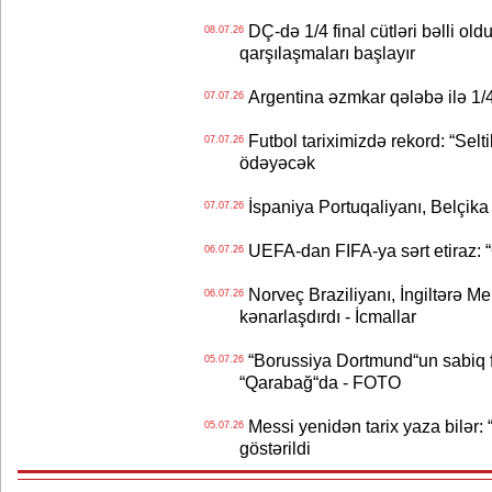
DÇ-də 1/4 final cütləri bəlli old
08.07.26
qarşılaşmaları başlayır
Argentina əzmkar qələbə ilə 1/4
07.07.26
Futbol tariximizdə rekord: “Selt
07.07.26
ödəyəcək
İspaniya Portuqaliyanı, Belçika
07.07.26
UEFA-dan FIFA-ya sərt etiraz: “Q
06.07.26
Norveç Braziliyanı, İngiltərə M
06.07.26
kənarlaşdırdı - İcmallar
“Borussiya Dortmund“un sabiq 
05.07.26
“Qarabağ“da - FOTO
Messi yenidən tarix yaza bilər: “
05.07.26
göstərildi