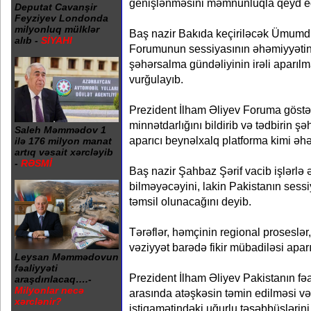
genişlənməsini məmnunluqla qeyd ed
Deputat Cavanşir
Feyziyev Londonda
milyonluq mülklər
Baş nazir Bakıda keçiriləcək Ümum
alıb -
SİYAHI
Forumunun sessiyasının əhəmiyyətin
şəhərsalma gündəliyinin irəli aparılm
vurğulayıb.
Prezident İlham Əliyev Foruma göstə
minnətdarlığını bildirib və tədbirin 
Saleh Məmmədov 1
aparıcı beynəlxalq platforma kimi əh
ilə 176 milyon manat
artıq vəsait xərcləyib
-
RƏSMİ
Baş nazir Şahbaz Şərif vacib işlərlə 
bilməyəcəyini, lakin Pakistanın ses
təmsil olunacağını deyib.
Tərəflər, həmçinin regional proseslər
vəziyyət barədə fikir mübadiləsi aparı
Leysan Məmmədovun
fəaliyyəti
Prezident İlham Əliyev Pakistanın fəal 
araşdırılacaq….-
Milyonlar necə
arasında atəşkəsin təmin edilməsi və
xərclənir?
istiqamətindəki uğurlu təşəbbüslərin