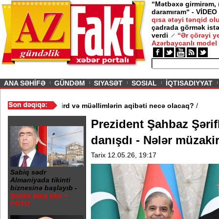
“Mətbəxə girmirəm,
daramıram“ - VİDEO
qısa ətəyi tənqid o
çadrada görmək istə
verdi
“Ər çörəyi 
Azərbaycanlı model
ious
ANA SƏHİFƏ
GÜNDƏM
SIYASƏT
SOSIAL
İQTISADIYYAT
3 məktəb bağlandı - Şagird və müəllimlərin aqibəti necə olacaq?
Prezident Şahbaz Şərif
danışdı - Nələr müzakir
Tarix 12.05.26, 19:17
Sabiq sədr
Almaniyada tikinti
biznesinə başlayıb -
Şərikli bina tikir +
FOTO