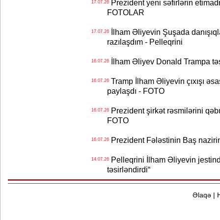
Prezident yeni səfirlərin etimad
17.07.26
FOTOLAR
İlham Əliyevin Şuşada danışıqlar
17.07.26
razılaşdım - Pelleqrini
İlham Əliyev Donald Trampa tə
16.07.26
Tramp İlham Əliyevin çıxışı əsa
16.07.26
paylaşdı - FOTO
Prezident şirkət rəsmilərini q
16.07.26
FOTO
Prezident Fələstinin Baş nazir
16.07.26
Pelleqrini İlham Əliyevin jestin
14.07.26
təsirləndirdi“
Əlaqə
|