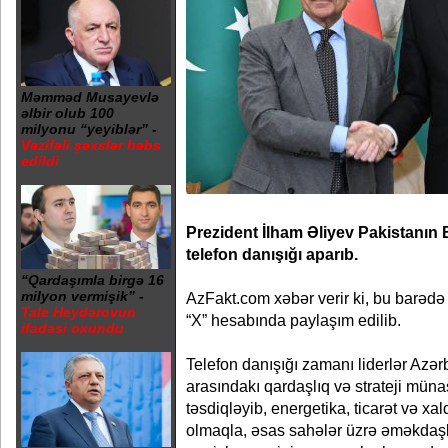
Məmməd Musayevlə
əlbir olub 100
milyonu “yeyiblər” -
Vəzifəli şəxslər həbs
edildi
Prezident İlham Əliyev Pakistanın 
telefon danışığı aparıb.
“Qardaşımla birgə 16
milyon vermişik” -
AzFakt.com xəbər verir ki, bu barədə
Tale Heydərovun
“X” hesabında paylaşım edilib.
ifadəsi oxundu
Telefon danışığı zamanı liderlər Azər
arasındakı qardaşlıq və strateji münas
təsdiqləyib, energetika, ticarət və xa
olmaqla, əsas sahələr üzrə əməkdaşl