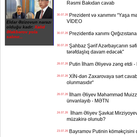
Rəsmi Bakıdan cavab
Prezident və xanımını “Yaşa mən
30.07.26
VİDEO
Eldar Əzizovun narazı
olduğu kadr:
Xalid
Ələkbərov yola
Prezidentlə xanımı Qırğızıstana
30.07.26
salınır...
Şahbaz Şərif Azərbaycanın səfirin
30.07.26
tərəfdaşlıq davam edəcək”
Putin İlham Əliyevə zəng etdi -
28.07.26
XİN-dən Zaxarovaya sərt cavab: “
28.07.26
olunmasıdır“
İlham Əliyev Məhəmməd Muizzu
26.07.26
ünvanlayıb - MƏTN
İlham Əliyev Şavkat Mirziyoyevə
24.07.26
müzakirə olunub?
Bayramov Putinin köməkçisini 
23.07.26