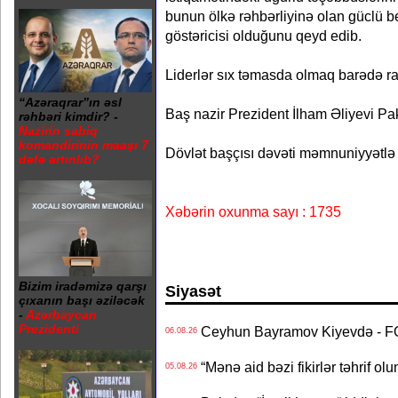
bunun ölkə rəhbərliyinə olan güclü b
göstəricisi olduğunu qeyd edib.
Liderlər sıx təmasda olmaq barədə raz
“Azəraqrar”ın əsl
Baş nazir Prezident İlham Əliyevi Pa
rəhbəri kimdir? -
Nazirin sabiq
komandirinin maaşı 7
Dövlət başçısı dəvəti məmnuniyyətlə 
dəfə artırılıb?
Xəbərin oxunma sayı : 1735
Bizim iradəmizə qarşı
Siyasət
çıxanın başı əziləcək
-
Azərbaycan
Prezidenti
Ceyhun Bayramov Kiyevdə - 
06.08.26
“Mənə aid bəzi fikirlər təhrif ol
05.08.26