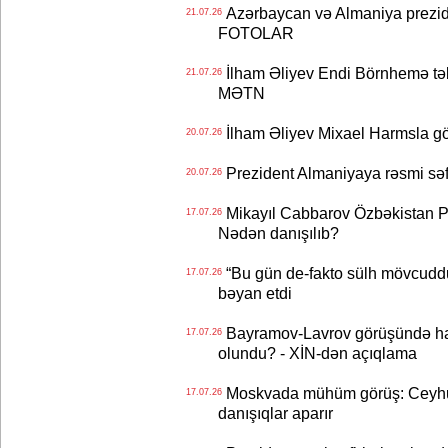
Azərbaycan və Almaniya preziden
21.07.26
FOTOLAR
İlham Əliyev Endi Börnhemə təb
21.07.26
MƏTN
İlham Əliyev Mixael Harmsla 
20.07.26
Prezident Almaniyaya rəsmi sə
20.07.26
Mikayıl Cabbarov Özbəkistan Pre
17.07.26
Nədən danışılıb?
“Bu gün de-fakto sülh mövcuddu
17.07.26
bəyan etdi
Bayramov-Lavrov görüşündə ha
17.07.26
olundu? - XİN-dən açıqlama
Moskvada mühüm görüş: Ceyhu
17.07.26
danışıqlar aparır