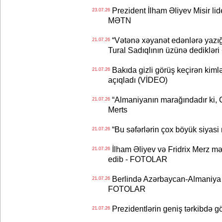
Prezident İlham Əliyev Misir lid
23.07.26
MƏTN
“Vətənə xəyanət edənlərə yazığı
21.07.26
Tural Sadıqlının üzünə dediklər
Bakıda gizli görüş keçirən kimlər
21.07.26
açıqladı (VİDEO)
“Almaniyanın marağındadır ki, C
21.07.26
Merts
“Bu səfərlərin çox böyük siyasi m
21.07.26
İlham Əliyev və Fridrix Merz mə
21.07.26
edib - FOTOLAR
Berlində Azərbaycan-Almaniya s
21.07.26
FOTOLAR
Prezidentlərin geniş tərkibdə 
21.07.26