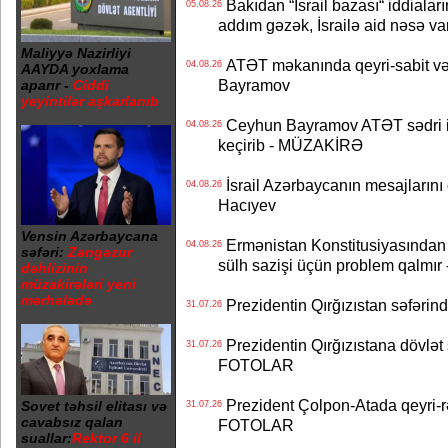
Bakıdan “İsrail bazası“ iddialar
05.08.26
addım gəzək, İsrailə aid nəsə va
Maliyyə Nazirliyi
ATƏT məkanında qeyri-sabit və
04.08.26
AAYDA yoxlama
Bayramov
aparır -
Ciddi
yeyintilər aşkarlanıb
Ceyhun Bayramov ATƏT sədri il
04.08.26
keçirib - MÜZAKİRƏ
İsrail Azərbaycanın mesajlarını 
04.08.26
Hacıyev
Vensin Azərbaycana
Ermənistan Konstitusiyasından ər
04.08.26
səfəri:
Zəngəzur
sülh sazişi üçün problem qalmır
dəhlizinin
müzakirələri yeni
mərhələdə
Prezidentin Qırğızıstan səfərin
31.07.26
Prezidentin Qırğızıstana dövlət s
31.07.26
FOTOLAR
Prezident Çolpon-Atada qeyri-rə
Sovet təhsil elitası və
31.07.26
cavabsız qalan
FOTOLAR
suallar:
Rektor 6 il