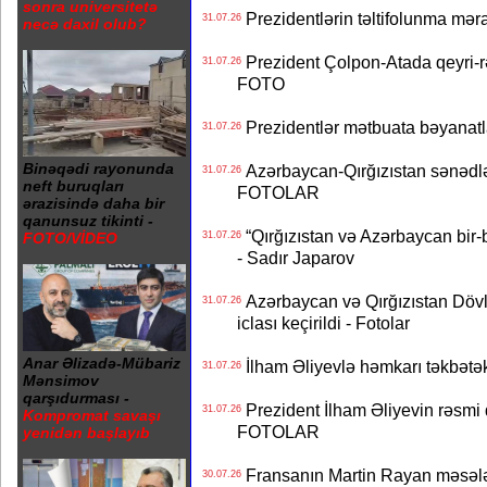
sonra universitetə
Prezidentlərin təltifolunma mər
31.07.26
necə daxil olub?
Prezident Çolpon-Atada qeyri-rə
31.07.26
FOTO
Prezidentlər mətbuata bəyanatl
31.07.26
Binəqədi rayonunda
Azərbaycan-Qırğızıstan sənədlər
31.07.26
neft buruqları
FOTOLAR
ərazisində daha bir
qanunsuz tikinti -
“Qırğızıstan və Azərbaycan bir-bi
31.07.26
FOTO/VİDEO
- Sadır Japarov
Azərbaycan və Qırğızıstan Dövlə
31.07.26
iclası keçirildi - Fotolar
Anar Əlizadə-Mübariz
İlham Əliyevlə həmkarı təkbət
31.07.26
Mənsimov
qarşıdurması -
Prezident İlham Əliyevin rəsmi 
31.07.26
Kompromat savaşı
FOTOLAR
yenidən başlayıb
Fransanın Martin Rayan məsələs
30.07.26