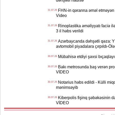
dəhşətli hadisə
FHN-in qərarına əməl etməyən o
31.07.26
Video
Rinoplastika əməliyyatı faciə il
31.07.26
3 il həbs verildi
Azərbaycanda dəhşətli qəza: Y
31.07.26
avtomobil piyadalara çırpıldı-Ölə
Mübahisə etdiyi şəxsi bıçaqlayı
30.07.26
Bakı metrosunda baş verən prob
30.07.26
VİDEO
Notarius həbs edildi - Külli miqd
30.07.26
mənimsəyib
Kiberpolis fişinq şəbəkəsinin da
30.07.26
VİDEO