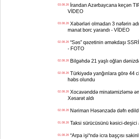
İrandan Azərbaycana keçən TIR-
03.08.26
VİDEO
Xəbərləri olmadan 3 nəfərin adın
03.08.26
manat borc yarandı - VİDEO
“Səs” qəzetinin əməkdaşı SSRİ 
02.08.26
- FOTO
Bilgəhdə 21 yaşlı oğlan dənizdə b
02.08.26
Türkiyədə yanğınlara görə 44 cina
02.08.26
həbs olundu
Xocavənddə minatəmizləmə əm
02.08.26
Xəsarət aldı
Nəriman Həsənzadə dəfn edildi 
02.08.26
Taksi sürücüsünü kəsici-deşici a
01.08.26
“Arpa işi“ndə icra başçısı sa
01.08.26