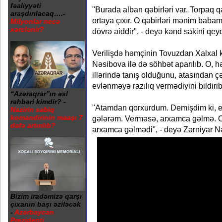
fəaliyyəti
"Burada alban qəbirləri var. Torpaq 
araşdırılacaq….-
ortaya çıxır. O qəbirləri mənim bab
Milyonlar necə
xərclənir?
dövrə aiddir", - deyə kənd sakini qey
Verilişdə həmçinin Tovuzdan Xalxal 
Nəsibova ilə də söhbət aparılıb. O, hə
illərində tanış olduğunu, atasından 
evlənməyə razılıq vermədiyini bildirib
“Azəraqrar”ın əsl
rəhbəri kimdir? -
"Atamdan qorxurdum. Demişdim ki, e
Nazirin sabiq
komandirinin maaşı 7
gələrəm. Verməsə, arxamca gəlmə. O
dəfə artırılıb?
arxamca gəlmədi", - deyə Zərniyar Nə
Bizim iradəmizə qarşı
çıxanın başı əziləcək
-
Azərbaycan
Prezidenti