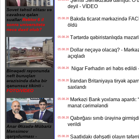
Şəmsi Səmədzadə danışdı: O d
deyil - VİDEO
Sovet təhsil elitası və
cavabsız qalan
Bakıda ticarət mərkəzində FACİƏ
05.08.26
suallar:
Rektor 6 il
öldü
sonra universitetə
necə daxil olub?
Tərtərdə qəbiristanlıqda məzarla
05.08.26
Dollar neçəyə olacaq? - Mərkə
05.08.26
açıqladı
Nigar Fərhadın əri həbs edildi 
05.08.26
Binəqədi rayonunda
neft buruqları
İrandan Britaniyaya tiryək apar
ərazisində daha bir
05.08.26
qanunsuz tikinti -
saxlandı
FOTO/VİDEO
Mərkəzi Bank yoxlama apardı: “
05.08.26
manat cərimələndi
Qabırğası sınıb ürəyinə girmişdi
05.08.26
verildi
Anar Əlizadə-Mübariz
Mənsimov
Saatlıdakı dəhşətli olayın təfərr
qarşıdurması -
05.08.26