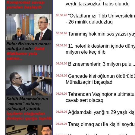
Kompromat savaşı
verdi, təcavüzkar həbs olundu
yenidən başlayıb
“Övladlarınızı Tibb Universiteti
05.08.26
- 26 minlik dələduzluq
Tanınmış həkimin səs yazısı yay
05.08.26
Eldar Əzizovun narazı
11 nəfərlik dəstənin içində dün
04.08.26
olduğu kadr:
Xalid
milyon ələ keçirilib
Ələkbərov yola
salınır...
Biznesmenlərin 3 milyon pulu..
04.08.26
Gəncədə kişi oğlunun öldürüldüy
04.08.26
Mühafizəçini bıçaqladı
Tehrandan Vaşinqtona ultimatu
04.08.26
Sahib Məmmədovun
cavab sərt olacaq
“mənbə” axtarışı
qalmaqal yaratdı -
Ağdamdakı yanğını 29 yaşlı kişi
04.08.26
İşçilərin otağından
dinləyici qurğu tapılıb
Tanış olmaq adı ilə kişini soydu
03.08.26