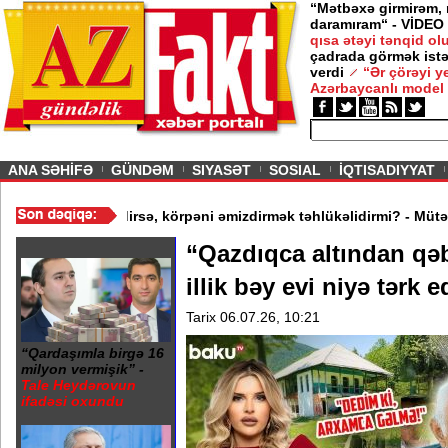
“Mətbəxə girmirəm,
daramıram“ - VİDEO
qısa ətəyi tənqid o
çadrada görmək istə
ə gedirəm” -
Nigar
verdi
“Ər çörəyi 
Azərbaycanlı model
ious
ANA SƏHİFƏ
GÜNDƏM
SIYASƏT
SOSIAL
İQTISADIYYAT
ygün Kazımova
/
Ana xəstədirsə, körpəni əmizdirmək təhlükəlidirmi
“Qazdıqca altından qəbi
illik bəy evi niyə tərk 
Tarix 06.07.26, 10:21
“Qardaşımla birgə 16
milyon vermişik” -
Tale Heydərovun
ifadəsi oxundu