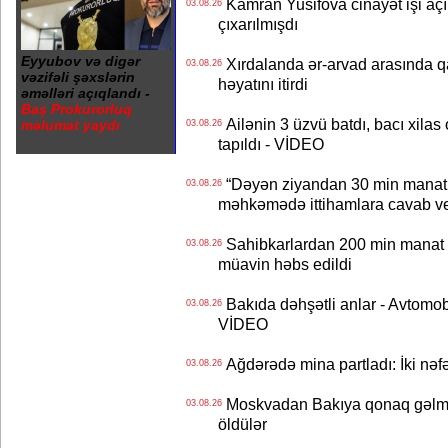
Kamran Yusifova cinayət işi açıld
03.08.26
çıxarılmışdı
Eyyubov və digər
Xırdalanda ər-arvad arasında qa
03.08.26
vəzifəli şəxslərin
həyatını itirdi
əməlləri açıqlandı -
Baş Prokurorluq
Ailənin 3 üzvü batdı, bacı xilas
məlumat yaydı
03.08.26
tapıldı - VİDEO
“Dəyən ziyandan 30 min manat
03.08.26
məhkəmədə ittihamlara cavab ve
Sahibkarlardan 200 min manat rü
03.08.26
müavin həbs edildi
Bakıda dəhşətli anlar - Avtomobil
03.08.26
VİDEO
Ağdərədə mina partladı: İki nəfə
03.08.26
Moskvadan Bakıya qonaq gəlmişd
03.08.26
öldülər