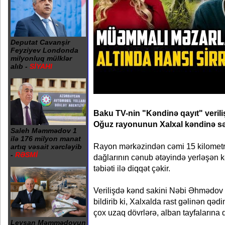
Deputat Cavanşir
Feyziyev Londonda
milyonluq mülklər
alıb -
SİYAHI
Baku TV-nin "Kəndinə qayıt" veriliş
Oğuz rayonunun Xalxal kəndinə səf
Saleh Məmmədov 1
ilə 176 milyon manat
Rayon mərkəzindən cəmi 15 kilometr
artıq vəsait xərcləyib
-
RƏSMİ
dağlarının cənub ətəyində yerləşən k
təbiəti ilə diqqət çəkir.
Verilişdə kənd sakini Nəbi Əhmədov
bildirib ki, Xalxalda rast gəlinən qədi
çox uzaq dövrlərə, alban tayfalarına 
Leysan Məmmədovun