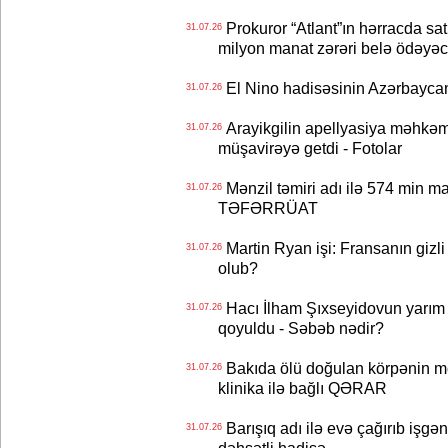
Prokuror “Atlant”ın hərracda satı
31.07.26
milyon manat zərəri belə ödəyəc
El Nino hadisəsinin Azərbaycana
31.07.26
Arayikgilin apellyasiya məhkəm
31.07.26
müşavirəyə getdi - Fotolar
Mənzil təmiri adı ilə 574 min ma
31.07.26
TƏFƏRRÜAT
Martin Ryan işi: Fransanın gizli
31.07.26
olub?
Hacı İlham Şıxseyidovun yarım
31.07.26
qoyuldu - Səbəb nədir?
Bakıda ölü doğulan körpənin me
31.07.26
klinika ilə bağlı QƏRAR
Barışıq adı ilə evə çağırıb işgən
31.07.26