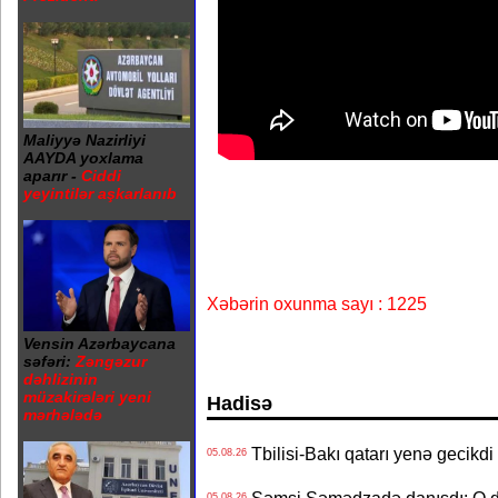
Maliyyə Nazirliyi
AAYDA yoxlama
aparır -
Ciddi
yeyintilər aşkarlanıb
Xəbərin oxunma sayı : 1225
Vensin Azərbaycana
səfəri:
Zəngəzur
dəhlizinin
müzakirələri yeni
Hadisə
mərhələdə
Tbilisi-Bakı qatarı yenə gecikdi 
05.08.26
05.08.26