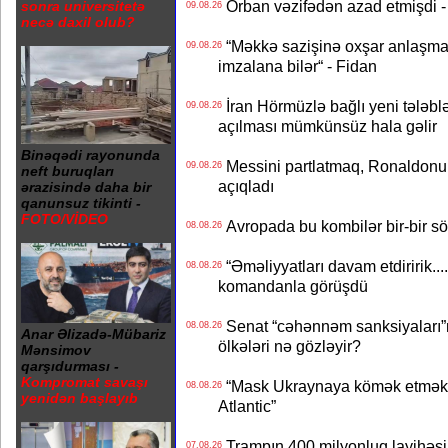
Orban vəzifədən azad etmişdi -
sonra universitetə
09.08.26
necə daxil olub?
“Məkkə sazişinə oxşar anlaşma Q
09.08.26
imzalana bilər“ - Fidan
İran Hörmüzlə bağlı yeni tələblə
09.08.26
açılması mümkünsüz hala gəlir
Binəqədi rayonunda
Messini partlatmaq, Ronaldonu 
09.08.26
neft buruqları
açıqladı
ərazisində daha bir
qanunsuz tikinti -
FOTO/VİDEO
Avropada bu kombilər bir-bir sök
08.08.26
“Əməliyyatları davam etdiririk...
08.08.26
komandanla görüşdü
Senat “cəhənnəm sanksiyaları”nı
08.08.26
Anar Əlizadə-Mübariz
ölkələri nə gözləyir?
Mənsimov
qarşıdurması -
Kompromat savaşı
“Mask Ukraynaya kömək etməkdə
08.08.26
yenidən başlayıb
Atlantic”
Trampın 400 milyonluq layihəsinin
07.08.26