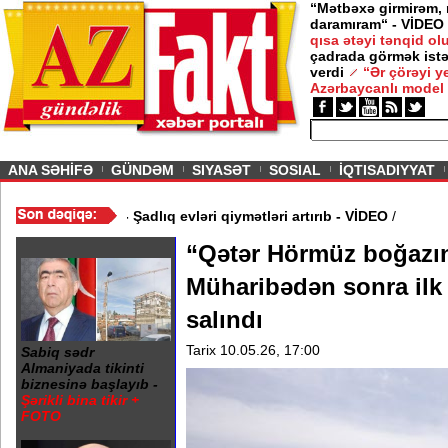
“Mətbəxə girmirəm,
daramıram“ - VİDEO
qısa ətəyi tənqid o
çadrada görmək istə
verdi
“Ər çörəyi 
Azərbaycanlı model
ious
ANA SƏHİFƏ
GÜNDƏM
SIYASƏT
SOSIAL
İQTISADIYYAT
ƏRDARLIQ
/
Toylar başlayır - Şadlıq evləri qiymətləri artırıb - VİDEO
/
“Qətər Hörmüz boğazını
Müharibədən sonra ilk 
salındı
Tarix 10.05.26, 17:00
Sabiq sədr
Almaniyada tikinti
biznesinə başlayıb -
Şərikli bina tikir +
FOTO