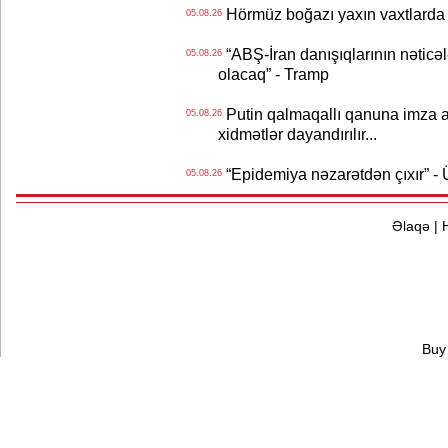
Hörmüz boğazı yaxın vaxtlarda 
05.08.26
“ABŞ-İran danışıqlarının nəticə
05.08.26
olacaq” - Tramp
Putin qalmaqallı qanuna imza at
05.08.26
xidmətlər dayandırılır...
“Epidemiya nəzarətdən çıxır” -
05.08.26
Əlaqə
|
Buy 