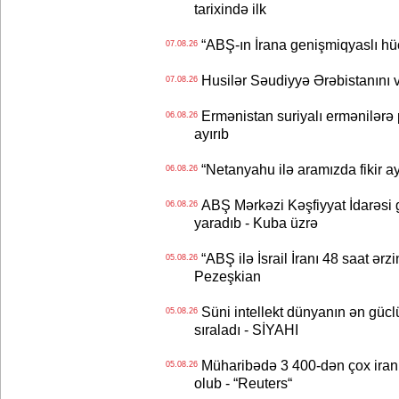
tarixində ilk
“ABŞ-ın İrana genişmiqyaslı hüc
07.08.26
Husilər Səudiyyə Ərəbistanını vu
07.08.26
Ermənistan suriyalı ermənilərə p
06.08.26
ayırıb
“Netanyahu ilə aramızda fikir ayr
06.08.26
ABŞ Mərkəzi Kəşfiyyat İdarəsi g
06.08.26
yaradıb - Kuba üzrə
“ABŞ ilə İsrail İranı 48 saat ərzi
05.08.26
Pezeşkian
Süni intellekt dünyanın ən güclü
05.08.26
sıraladı - SİYAHI
Müharibədə 3 400-dən çox iranl
05.08.26
olub - “Reuters“