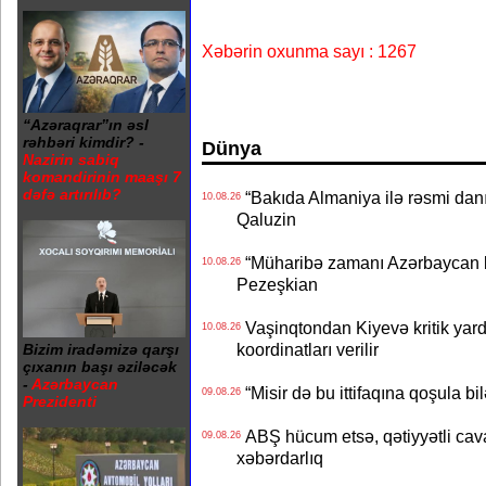
Xəbərin oxunma sayı : 1267
“Azəraqrar”ın əsl
rəhbəri kimdir? -
Dünya
Nazirin sabiq
komandirinin maaşı 7
dəfə artırılıb?
“Bakıda Almaniya ilə rəsmi danış
10.08.26
Qaluzin
“Müharibə zamanı Azərbaycan b
10.08.26
Pezeşkian
Vaşinqtondan Kiyevə kritik yard
10.08.26
koordinatları verilir
Bizim iradəmizə qarşı
çıxanın başı əziləcək
-
Azərbaycan
“Misir də bu ittifaqına qoşula bil
09.08.26
Prezidenti
ABŞ hücum etsə, qətiyyətli cava
09.08.26
xəbərdarlıq