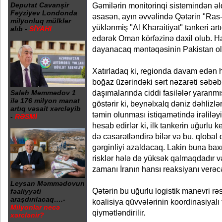
Gəmilərin monitorinqi sistemindən ə
Deputat Cavanşir
Feyziyev Londonda
əsasən, ayın əvvəlində Qətərin "Ras-
milyonluq mülklər
yüklənmiş "Al Kharaitiyat" tankeri ar
alıb -
SİYAHI
edərək Oman körfəzinə daxil olub. H
dayanacaq məntəqəsinin Pakistan oldu
Xatırladaq ki, regionda davam edən h
boğaz üzərindəki sərt nəzarəti səbə
daşımalarında ciddi fasilələr yaranmı
Saleh Məmmədov 1
ilə 176 milyon manat
göstərir ki, beynəlxalq dəniz dəhlizlə
artıq vəsait xərcləyib
təmin olunması istiqamətində irəliləyiş
-
RƏSMİ
hesab edirlər ki, ilk tankerin uğurlu ke
də cəsarətləndirə bilər və bu, qlobal
gərginliyi azaldacaq. Lakin buna ba
risklər hələ də yüksək qalmaqdadır və
zamanı İranın hansı reaksiyanı verə
Leysan Məmmədovun
Qətərin bu uğurlu logistik manevri r
fəaliyyəti
araşdırılacaq….-
koalisiya qüvvələrinin koordinasiyalı 
Milyonlar necə
qiymətləndirilir.
xərclənir?