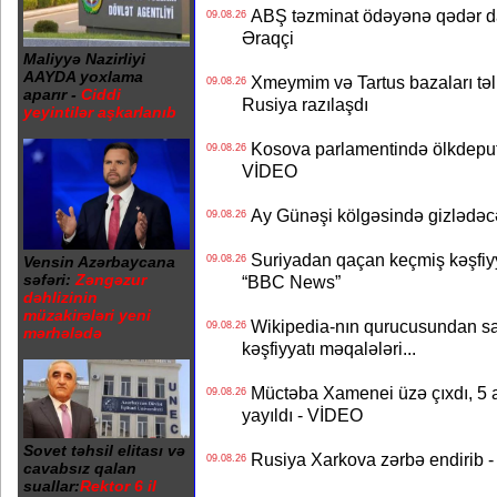
ABŞ təzminat ödəyənə qədər da
09.08.26
Əraqçi
Maliyyə Nazirliyi
AAYDA yoxlama
Xmeymim və Tartus bazaları təli
09.08.26
aparır -
Ciddi
Rusiya razılaşdı
yeyintilər aşkarlanıb
Kosova parlamentində ölkdeputa
09.08.26
VİDEO
Ay Günəşi kölgəsində gizlədəcək 
09.08.26
Suriyadan qaçan keçmiş kəşfiyya
Vensin Azərbaycana
09.08.26
səfəri:
Zəngəzur
“BBC News”
dəhlizinin
müzakirələri yeni
Wikipedia-nın qurucusundan sa
09.08.26
mərhələdə
kəşfiyyatı məqalələri...
Müctəba Xamenei üzə çıxdı, 5 ay
09.08.26
yayıldı - VİDEO
Sovet təhsil elitası və
Rusiya Xarkova zərbə endirib - 
09.08.26
cavabsız qalan
suallar:
Rektor 6 il