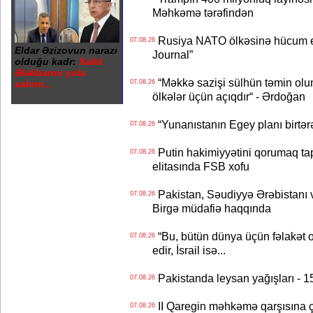
Məhkəmə tərəfindən
Rusiya NATO ölkəsinə hücum edə
07.08.26
Eldar Əzizovun narazı
Journal”
olduğu kadr:
Xalid
Ələkbərov yola
“Məkkə sazişi sülhün təmin olu
salınır...
07.08.26
ölkələr üçün açıqdır“ - Ərdoğan
“Yunanıstanın Egey planı birtərə
07.08.26
Putin hakimiyyətini qorumaq tapş
07.08.26
elitasında FSB xofu
Pakistan, Səudiyyə Ərəbistanı v
07.08.26
Birgə müdafiə haqqında
“Bu, bütün dünya üçün fəlakət o
07.08.26
edir, İsrail isə...
Pakistanda leysan yağışları - 1
07.08.26
II Qaregin məhkəmə qarşısına çı
07.08.26