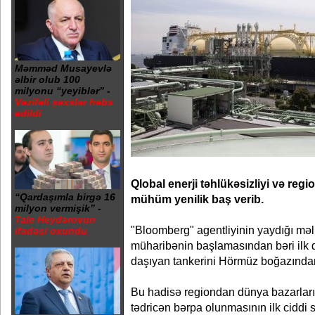
Məmməd Musayevlə
əlbir olub 100
milyonu “yeyiblər” -
Vəzifəli şəxslər həbs
edildi
Qlobal enerji təhlükəsizliyi və reg
“Qardaşımla birgə 16
mühüm yenilik baş verib.
milyon vermişik” -
Tale Heydərovun
"Bloomberg" agentliyinin yaydığı məl
ifadəsi oxundu
müharibənin başlamasından bəri ilk
daşıyan tankerini Hörmüz boğazından 
Bu hadisə regiondan dünya bazarları
tədricən bərpa olunmasının ilk ciddi 