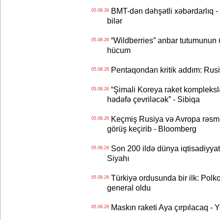
BMT-dən dəhşətli xəbərdarlıq - 
05.08.26
bilər
“Wildberries” anbar tutumunun üçd
05.08.26
hücum
Pentaqondan kritik addım: Rusiy
05.08.26
“Şimali Koreya raket kompleksl
05.08.26
hədəfə çevriləcək” - Sibiqa
Keçmiş Rusiya və Avropa rəsmilə
05.08.26
görüş keçirib - Bloomberg
Son 200 ildə dünya iqtisadiyyatın
05.08.26
Siyahı
Türkiyə ordusunda bir ilk: Polk
05.08.26
general oldu
Maskın raketi Aya çırpılacaq - 
05.08.26