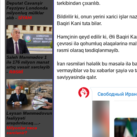
tərkibindən çıxarılıb.
Deputat Cavanşir
Feyziyev Londonda
milyonluq mülklər
Bildirilir ki, onun yerini xarici işlər 
alıb -
SİYAHI
Baqiri Kani tuta bilər.
Həmçinin qeyd edilir ki, Əli Baqiri Kan
çevrəsi ilə qohumluq əlaqələrinə mal
rəsmi olaraq təsdiqlənməyib.
Saleh Məmmədov 1
ilə 176 milyon manat
İran rəsmiləri hələlik bu məsələ ilə b
artıq vəsait xərcləyib
verməyiblər və bu xəbərlər şayiə və
-
RƏSMİ
səviyyəsində qalır.
Leysan Məmmədovun
fəaliyyəti
araşdırılacaq….-
Milyonlar necə
xərclənir?