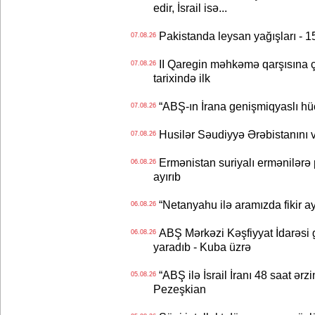
edir, İsrail isə...
Pakistanda leysan yağışları - 1
07.08.26
II Qaregin məhkəmə qarşısına çı
07.08.26
tarixində ilk
“ABŞ-ın İrana genişmiqyaslı hüc
07.08.26
Husilər Səudiyyə Ərəbistanını vu
07.08.26
Ermənistan suriyalı ermənilərə p
06.08.26
ayırıb
“Netanyahu ilə aramızda fikir ayr
06.08.26
ABŞ Mərkəzi Kəşfiyyat İdarəsi g
06.08.26
yaradıb - Kuba üzrə
“ABŞ ilə İsrail İranı 48 saat ərzi
05.08.26
Pezeşkian