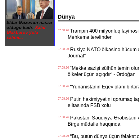
Dünya
Eldar Əzizovun narazı
olduğu kadr:
Xalid
Trampın 400 milyonluq layihəsinin
07.08.26
Ələkbərov yola
Məhkəmə tərəfindən
salınır...
Rusiya NATO ölkəsinə hücum edə
07.08.26
Journal”
“Məkkə sazişi sülhün təmin olu
07.08.26
ölkələr üçün açıqdır“ - Ərdoğan
“Yunanıstanın Egey planı birtərə
07.08.26
Putin hakimiyyətini qorumaq tapş
07.08.26
elitasında FSB xofu
Pakistan, Səudiyyə Ərəbistanı v
07.08.26
Birgə müdafiə haqqında
“Bu, bütün dünya üçün fəlakət o
07.08.26