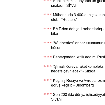
Süni intellekt dünyanın ən güclü
05.08.26
sıraladı - SİYAHI
Müharibədə 3 400-dən çox iranl
05.08.26
olub - “Reuters“
BMT-dən dəhşətli xəbərdarlıq - 
05.08.26
bilər
“Wildberries” anbar tutumunun üçd
05.08.26
hücum
Pentaqondan kritik addım: Rusiy
05.08.26
“Şimali Koreya raket kompleksl
05.08.26
hədəfə çevriləcək” - Sibiqa
Keçmiş Rusiya və Avropa rəsmilə
05.08.26
görüş keçirib - Bloomberg
Son 200 ildə dünya iqtisadiyyatın
05.08.26
Siyahı