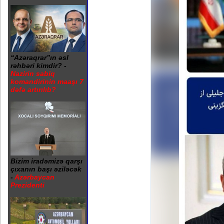
“Azəraqrar”ın əsl
rəhbəri kimdir? -
Nazirin sabiq
komandirinin maaşı 7
dəfə artırılıb?
Bizim iradəmizə qarşı
çıxanın başı əziləcək
-
Azərbaycan
Prezidenti