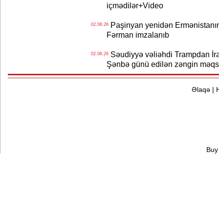
içmədilər+Video
Paşinyan yenidən Ermənistanın B
02.08.26
Fərman imzalanıb
Səudiyyə vəliəhdi Trampdan İran
02.08.26
Şənbə günü edilən zəngin məqs
Əlaqə
|
Buy 