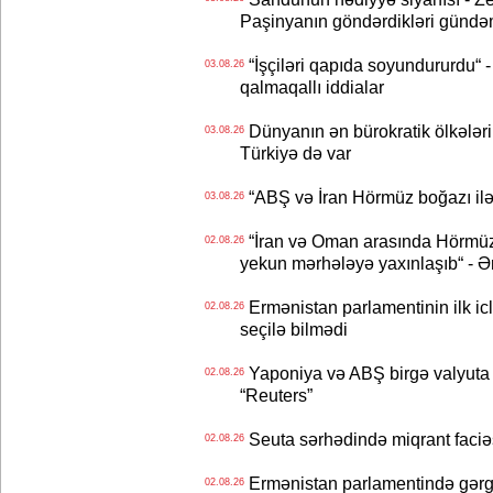
Paşinyanın göndərdikləri gündə
“İşçiləri qapıda soyundururdu“ - 
03.08.26
qalmaqallı iddialar
Dünyanın ən bürokratik ölkələri
03.08.26
Türkiyə də var
“ABŞ və İran Hörmüz boğazı ilə b
03.08.26
“İran və Oman arasında Hörmüz b
02.08.26
yekun mərhələyə yaxınlaşıb“ - Ə
Ermənistan parlamentinin ilk icl
02.08.26
seçilə bilmədi
Yaponiya və ABŞ birgə valyuta 
02.08.26
“Reuters”
Seuta sərhədində miqrant faciəsi
02.08.26
Ermənistan parlamentində gərgi
02.08.26