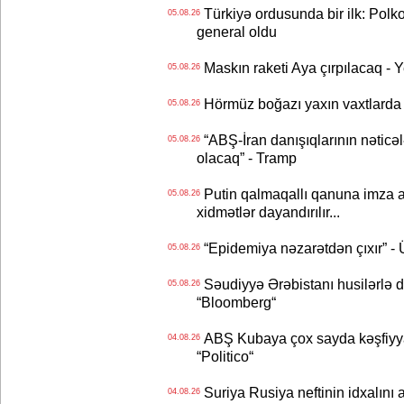
Türkiyə ordusunda bir ilk: Polk
05.08.26
general oldu
Maskın raketi Aya çırpılacaq - 
05.08.26
Hörmüz boğazı yaxın vaxtlarda 
05.08.26
“ABŞ-İran danışıqlarının nəticə
05.08.26
olacaq” - Tramp
Putin qalmaqallı qanuna imza at
05.08.26
xidmətlər dayandırılır...
“Epidemiya nəzarətdən çıxır” -
05.08.26
Səudiyyə Ərəbistanı husilərlə da
05.08.26
“Bloomberg“
ABŞ Kubaya çox sayda kəşfiyyatç
04.08.26
“Politico“
Suriya Rusiya neftinin idxalını 
04.08.26