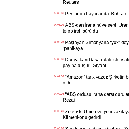
Reuters
Pentaqon həyəcanda: Böhran ü
04.08.26
ABŞ-dan İrana nüvə şərti: Uran eh
04.08.26
tələb irəli sürüldü
Paşinyan Simonyana “yox” deyib
04.08.26
“panikaya
Dünya kənd təsərrüfatı istehsalı
04.08.26
payına düşür - Siyahı
“Amazon“ tarix yazdı: Şirkətin ba
04.08.26
ötdü
“ABŞ ordusu İrana qarşı quru əmə
04.08.26
Rezai
Zelenski Umerovu yeni vəzifəyə t
03.08.26
Klimenkonu gətirdi
Sandunun hədiyyə siyahısı - Ze
03.08.26