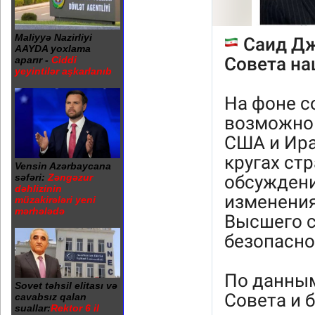
Maliyyə Nazirliyi
AAYDA yoxlama
aparır -
Ciddi
yeyintilər aşkarlanıb
Vensin Azərbaycana
səfəri:
Zəngəzur
dəhlizinin
müzakirələri yeni
mərhələdə
Sovet təhsil elitası və
cavabsız qalan
suallar:
Rektor 6 il