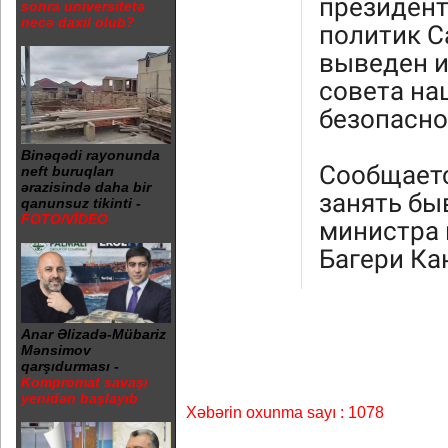
sonra universitetə
necə daxil olub?
Binəqədi rayonunda
neft buruqları
ərazisində daha bir
qanunsuz tikinti -
FOTO/VİDEO
Anar Əlizadə-Mübariz
Mənsimov
qarşıdurması -
Kompromat savaşı
yenidən başlayıb
Xəbərin oxunma sayı : 1078