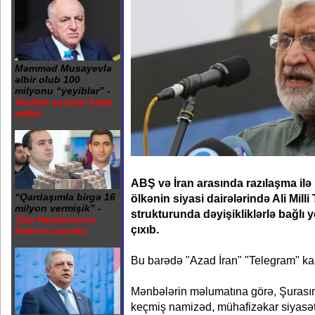
Məmməd Musayevlə
əlbir olub 100
milyonu “yeyiblər” -
Vəzifəli şəxslər həbs
edildi
ABŞ və İran arasında razılaşma ilə
“Qardaşımla birgə 16
ölkənin siyasi dairələrində Ali Mill
milyon vermişik” -
strukturunda dəyişikliklərlə bağlı 
Tale Heydərovun
çıxıb.
ifadəsi oxundu
Bu barədə "Azad İran" "Telegram" kan
Mənbələrin məlumatına görə, Şurasın
keçmiş namizəd, mühafizəkar siyasət