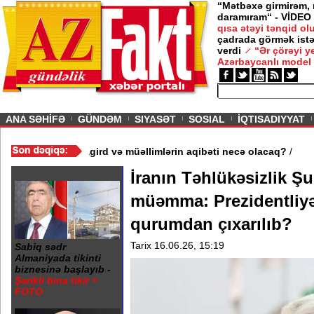
“Mətbəxə girmirəm,
daramıram“ - VİDEO
qısa ətəyi tənqid o
çadrada görmək istə
verdi
“Ər çörəyi 
Azərbaycanlı model
ious
ANA SƏHİFƏ
GÜNDƏM
SIYASƏT
SOSIAL
İQTISADIYYAT
də 3 məktəb bağlandı - Şagird və müəllimlərin aqibəti necə olac
İranın Təhlükəsizlik Şur
müəmma: Prezidentliy
qurumdan çıxarılıb?
Tarix 16.06.26, 15:19
Sabiq sədr
Almaniyada tikinti
biznesinə başlayıb -
Şərikli bina tikir +
FOTO