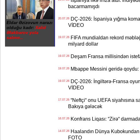
İspaniya ilkə imza atdı: İndiyəd
bacarmamışdı
DÇ-2026: İspaniya yığma koman
20.07.26
Eldar Əzizovun narazı
VİDEO
olduğu kadr:
Xalid
Ələkbərov yola
FIFA mundialdan rekord məbləğd
salınır...
19.07.26
milyard dollar
Deşam Fransa millisindən istef
19.07.26
Mbappe Messini geridə qoydu: 
19.07.26
DÇ-2026: İngiltərə-Fransa oyun
19.07.26
VİDEO
“Neftçi“ onu UEFA siyahısına sal
17.07.26
Bakıya gələcək
Konfrans Liqası: “Zirə“ darmad
16.07.26
Haalandın Dünya Kubokundan q
14.07.26
FOTO