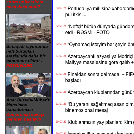
sonra universitetə
necə daxil olub?
Portuqaliya millisinə xəbərdar
23.07.26
pul itkisi...
“Neftçi“ bütün dünyada gündəm 
22.07.26
etdi - RƏSMİ - FOTO
“Oynamaq istəyim hər şeyin önü
22.07.26
Binəqədi rayonunda
neft buruqları
Azərbaycanlı azyaşlıya Modriç
ərazisində daha bir
21.07.26
qanunsuz tikinti -
Maliyyə məsələsinə görə qalıb
FOTO/VİDEO
Finaldan sonra qalmaqal – FIFA 
21.07.26
başladı
Azərbaycan klublarından günün t
21.07.26
Anar Əlizadə-Mübariz
“Bu yaranı sağaltmaq asan olm
21.07.26
Mənsimov
qarşıdurması -
bir emosional mesaj
Kompromat savaşı
yenidən başlayıb
Klublarımızın yay planları: Kim g
20.07.26
20.07.26