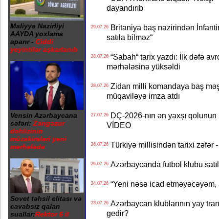
dayandırıb
Maliyyə Nazirliyi
Britaniya baş nazirindən İnfantin
29.07.26
AAYDA yoxlama
satıla bilməz“
aparır -
Ciddi
yeyintilər aşkarlanıb
“Sabah“ tarix yazdı: İlk dəfə av
28.07.26
mərhələsinə yüksəldi
Zidan milli komandaya baş məşqçi
28.07.26
müqaviləyə imza atdı
DÇ-2026-nın ən yaxşı qolunun m
Vensin Azərbaycana
27.07.26
səfəri:
Zəngəzur
VİDEO
dəhlizinin
müzakirələri yeni
Türkiyə millisindən tarixi zəf
26.07.26
mərhələdə
Azərbaycanda futbol klubu satıl
26.07.26
“Yeni nəsə icad etməyəcəyəm, 
24.07.26
Sovet təhsil elitası və
Azərbaycan klublarının yay transf
23.07.26
cavabsız qalan
gedir?
suallar:
Rektor 6 il