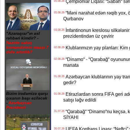
Çempionlar Liqası: “Sabah“ səf
05.08.26
“Məni narahat edən rəqib yox, 
05.08.26
Qurbanov
İnfantinonun kreslosu silkələnir
03.08.26
“Azəraqrar”ın əsl
prezidentindən üz çevirir
rəhbəri kimdir? -
Nazirin sabiq
Klublarımızın yay planları: Kim g
komandirinin maaşı 7
02.08.26
dəfə artırılıb?
“Dinamo“ - “Qarabağ“ oyununun bi
02.08.26
manata
Azərbaycan klublarının yay transf
01.08.26
gedir?
Bizim iradəmizə qarşı
Etirazlardan sonra FIFA geri ad
01.08.26
çıxanın başı əziləcək
satışı ləğv edildi
-
Azərbaycan
Prezidenti
“Qarabağ“ “Dinamo“nu keçsə, kim
31.07.26
SİYAHI
UEFA Konfrans Liqası: “Neftçi” 
30.07.26