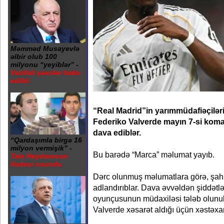
Məmməd Musayevlə
əlbir olub 100
milyonu “yeyiblər” -
Vəzifəli şəxslər həbs
edildi
“Real Madrid”in yarımmüdafiəçilər
Federiko Valverde mayın 7-si kom
dava ediblər.
“Qardaşımla birgə 16
milyon vermişik” -
Bu barədə “Marca” məlumat yayıb.
Tale Heydərovun
ifadəsi oxundu
Dərc olunmuş məlumatlara görə, şahi
adlandırıblar. Dava əvvəldən şiddət
oyunçusunun müdaxiləsi tələb olunu
Valverde xəsarət aldığı üçün xəstəxa