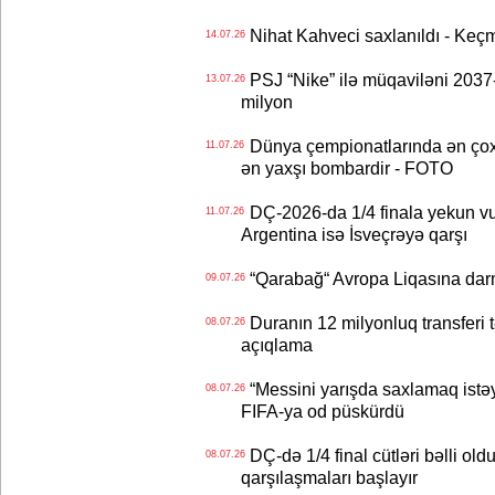
Nihat Kahveci saxlanıldı - Keç
14.07.26
PSJ “Nike” ilə müqaviləni 2037-c
13.07.26
milyon
Dünya çempionatlarında ən çox q
11.07.26
ən yaxşı bombardir - FOTO
DÇ-2026-da 1/4 finala yekun vur
11.07.26
Argentina isə İsveçrəyə qarşı
“Qarabağ“ Avropa Liqasına dar
09.07.26
Duranın 12 milyonluq transferi t
08.07.26
açıqlama
“Messini yarışda saxlamaq istəyir
08.07.26
FIFA-ya od püskürdü
DÇ-də 1/4 final cütləri bəlli old
08.07.26
qarşılaşmaları başlayır