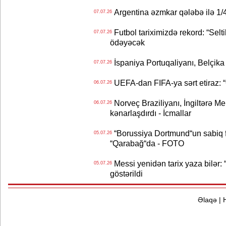
Argentina əzmkar qələbə ilə 1/4
07.07.26
Futbol tariximizdə rekord: “Selt
07.07.26
ödəyəcək
İspaniya Portuqaliyanı, Belçika
07.07.26
UEFA-dan FIFA-ya sərt etiraz: “Q
06.07.26
Norveç Braziliyanı, İngiltərə M
06.07.26
kənarlaşdırdı - İcmallar
“Borussiya Dortmund“un sabiq 
05.07.26
“Qarabağ“da - FOTO
Messi yenidən tarix yaza bilər: “
05.07.26
göstərildi
Əlaqə
|