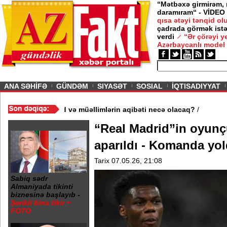
“Mətbəxə girmirəm,
daramıram“ - VİDEO
qısa ətəyi tənqid o
çadrada görmək istə
verdi
“Ər çörəyi 
Azərbaycanlı model
ious
ANA SƏHİFƏ
GÜNDƏM
SIYASƏT
SOSIAL
İQTISADIYYAT
əktəb bağlandı - Şagird və müəllimlərin aqibəti necə olacaq?
/
“Real Madrid”in oyun
aparıldı - Komanda yol
Tarix 07.05.26, 21:08
Sabiq sədr
Almaniyada tikinti
biznesinə başlayıb -
Şərikli bina tikir +
FOTO