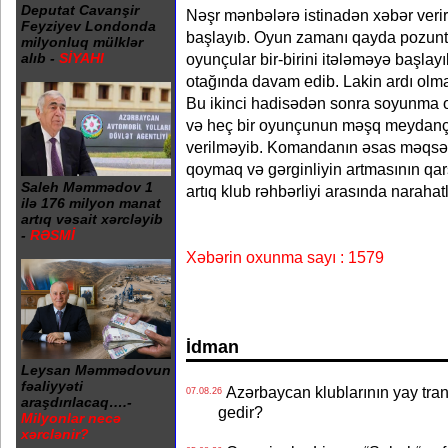
Deputat Cavanşir
Nəşr mənbələrə istinadən xəbər verir
Feyziyev Londonda
başlayıb. Oyun zamanı qayda pozun
milyonluq mülklər
oyunçular bir-birini itələməyə başla
alıb -
SİYAHI
otağında davam edib. Lakin ardı olma
Bu ikinci hadisədən sonra soyunma ota
və heç bir oyunçunun məşq meydança
verilməyib. Komandanın əsas məqsəd
qoymaq və gərginliyin artmasının qar
Saleh Məmmədov 1
artıq klub rəhbərliyi arasında narahat
ilə 176 milyon manat
artıq vəsait xərcləyib
-
RƏSMİ
Xəbərin oxunma sayı : 1579
İdman
Leysan Məmmədovun
fəaliyyəti
Azərbaycan klublarının yay transf
07.08.26
araşdırılacaq….-
gedir?
Milyonlar necə
xərclənir?