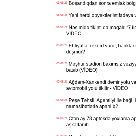
Boşandıqdan sonra əmlak bölgü
05.08.26
Yeni hərbi obyektlər istifadəyə
05.08.26
Nəsimidə tikinti qalmaqalı: “7 ildi
05.08.26
VİDEO
Ehtiyatlar rekord vurur, banklar q
05.08.26
düşmür?
Məşhur stadion baxımsız vəziyy
05.08.26
basıb (VİDEO)
Ağdam-Xankəndi dəmir yolu və
05.08.26
avtomobil yolu tikilir - VİDEO
Peşə Təhsili Agentliyi ilə bağlı i
04.08.26
münasibətlərlə aparılıb?
Ötən ay 78 aptekdə yoxlama apa
04.08.26
aşkarlanıb