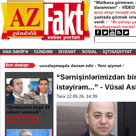
“Mətbəxə girmirəm,
daramıram“ - VİDEO
qısa ətəyi tənqid o
çadrada görmək istə
verdi
“Ər çörəyi 
Azərbaycanlı model
ious
ANA SƏHİFƏ
GÜNDƏM
SIYASƏT
SOSIAL
İQTISADIYYAT
 - Video
/
Azərbaycan nefti ucuzlaşmaqda davam edir - Yeni qiymə
“Sərnişinlərimizdən bi
istəyirəm...” - Vüsal A
Tarix 12.05.26, 14:39
“Qardaşımla birgə 16
milyon vermişik” -
Tale Heydərovun
ifadəsi oxundu