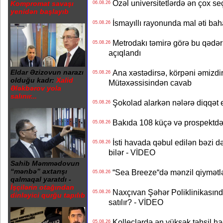
Özəl universitetlərdə ən çox seç
Kompromat savaşı
06.08.26
yenidən başlayıb
İsmayıllı rayonunda mal əti ba
05.08.26
Metrodakı təmirə görə bu qədər 
05.08.26
açıqlandı
Ana xəstədirsə, körpəni əmizdir
Eldar Əzizovun narazı
05.08.26
olduğu kadr:
Xalid
Mütəxəssisindən cavab
Ələkbərov yola
salınır...
Şokolad alarkən nələrə diqqət 
05.08.26
Bakıda 108 küçə və prospektdə 
05.08.26
İsti havada qəbul edilən bəzi d
05.08.26
bilər - VİDEO
Sahib Məmmədovun
“mənbə” axtarışı
“Sea Breeze“də mənzil qiymətlər
05.08.26
qalmaqal yaratdı -
İşçilərin otağından
Naxçıvan Şəhər Poliklinikasında
05.08.26
dinləyici qurğu tapılıb
satılır? - VİDEO
Kolleclərdə ən yüksək təhsil haq
05.08.26