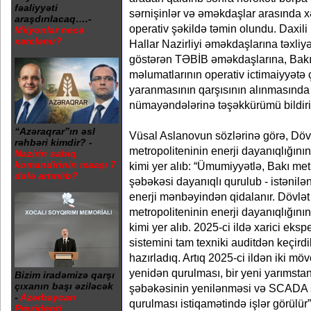
fəaliyyəti
sərnişinlər və əməkdaşlar arasında xə
araşdırılacaq….-
operativ şəkildə təmin olundu. Daxili 
Milyonlar necə
xərclənir?
Hallar Nazirliyi əməkdaşlarına təxliyə
göstərən TƏBİB əməkdaşlarına, Bakı 
məlumatlarının operativ ictimaiyyətə 
yaranmasının qarşısının alınmasında
nümayəndələrinə təşəkkürümü bildiri
“Azəraqrar”ın əsl
Vüsal Aslanovun sözlərinə görə, Döv
rəhbəri kimdir? -
metropoliteninin enerji dayanıqlığını
Nazirin sabiq
komandirinin maaşı 7
kimi yer alıb: “Ümumiyyətlə, Bakı metr
dəfə artırılıb?
şəbəkəsi dayanıqlı qurulub - istənilən 
enerji mənbəyindən qidalanır. Dövlə
metropoliteninin enerji dayanıqlığını
kimi yer alıb. 2025-ci ildə xarici ekspe
sistemini tam texniki auditdən keçirdi
hazırladıq. Artıq 2025-ci ildən iki m
yenidən qurulması, bir yeni yarımstans
Bizim iradəmizə qarşı
çıxanın başı əziləcək
şəbəkəsinin yenilənməsi və SCADA 
-
Azərbaycan
qurulması istiqamətində işlər görülür”
Prezidenti