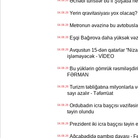
Əcnəbi turistlər bu il Şuşada ne
04.08.26
Yerin qravitasiyası yox olaca
04.08.26
Metronun əvəzinə bu avtobuslar
04.08.26
Eşqi Bağırova daha yüksək vəzifə
04.08.26
Avqustun 15-dən qatarlar “Niza
04.08.26
işləməyəcək - VİDEO
Bu yüklərin gömrük rəsmiləşdiri
04.08.26
FƏRMAN
Turizm təbliğatına milyonlarla və
04.08.26
sayı azalır - Təfərrüat
Ordubadın icra başçısı vəzifəsin
04.08.26
təyin olundu
Prezident iki icra başçısı təyi
04.08.26
Ağcabədidə pambıq davası - Fe
04.08.26