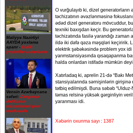
O vurğulayıb ki, dizel generatorların ə
təchizatının əvəzlənməsinə fokuslanı
ədəd dizel generatoru mövcuddur, b
texniki baxışdan keçir. Bu generatorla
təchizatında fasilə yarandığı zaman 
Maliyyə Nazirliyi
ildə iki dəfə qəza məşqləri keçiririk.
AAYDA yoxlama
aparır -
Ciddi
elektrik şəbəkəsində problem yox idi
yeyintilər aşkarlanıb
yarımstansiyasında qısaqapanma baş
halda onlardan istifadə mümkün deyil
Xatırladaq ki, aprelin 21-də “Bakı Me
stansiyalarında sərnişinlərin girişi
tətbiq edilmişdi. Buna səbəb “Ulduz
Vensin Azərbaycana
təmas relsinə yüksək gərginliyin ver
səfəri:
Zəngəzur
yaranması idi.
dəhlizinin
müzakirələri yeni
mərhələdə
Xəbərin oxunma sayı : 1387