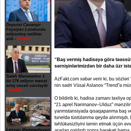
Deputat Cavanşir
Feyziyev Londonda
milyonluq mülklər
alıb -
SİYAHI
“Baş vermiş hadisəyə görə təəssüf
sərnişinlərimizdən bir daha üzr ist
Saleh Məmmədov 1
AzFakt.com xəbər verir ki, bu sözləri
ilə 176 milyon manat
nin sədri Vüsal Aslanov “Trend”ə mü
artıq vəsait xərcləyib
-
RƏSMİ
O bildirib ki, hadisə zamanı təxliyə o
“21 aprel Nərimanov–Ulduz” mənzilini
yarımstansiyada qısaqapanma baş v
tuneldə tüstülənmə qeydə alınmışdı. B
təhlükəsizliyini təmin etmək üçün əvv
Leysan Məmmədovun
aradan qaldırıb sonra hərəkəti bərpa