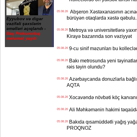
Abşeron Xəstəxanasının acınaca
05.08.26
bürüyən otaqlarda xəstə qəbulu..
Eyyubov və digər
vəzifəli şəxslərin
əməlləri açıqlandı -
Metroya və universitetlərə yaxın
05.08.26
Baş Prokurorluq
Kirayə bazarında son vəziyyət
məlumat yaydı
9-cu sinif məzunları bu kolleclə
05.08.26
Bakı metrosunda yeni təyinatlar
05.08.26
rəis təyin olundu?
Azərbaycanda donuzlarla bağlı m
05.08.26
AQTA
Xocavəndə növbəti köç karvanı
05.08.26
Ali Məhkəmənin hakimi təqaüdə
05.08.26
Bakıda qısamüddətli yağış yağa
05.08.26
PROQNOZ