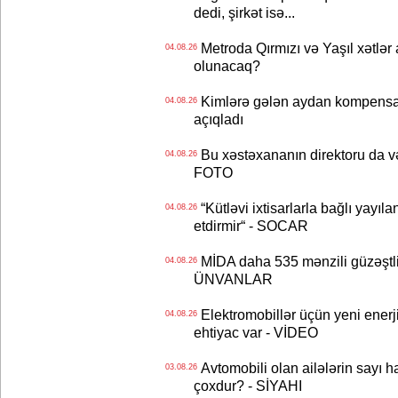
dedi, şirkət isə...
Metroda Qırmızı və Yaşıl xətlər a
04.08.26
olunacaq?
Kimlərə gələn aydan kompensas
04.08.26
açıqladı
Bu xəstəxananın direktoru da və
04.08.26
FOTO
“Kütləvi ixtisarlarla bağlı yayıla
04.08.26
etdirmir“ - SOCAR
MİDA daha 535 mənzili güzəştli şə
04.08.26
ÜNVANLAR
Elektromobillər üçün yeni ener
04.08.26
ehtiyac var - VİDEO
Avtomobili olan ailələrin sayı 
03.08.26
çoxdur? - SİYAHI