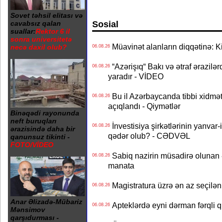
Sovet təhsil elitası və
Sosial
cavabsız qalan
suallar:
Rektor 6 il
sonra universitetə
Müavinət alanların diqqətinə: Ki
necə daxil olub?
06.08.26
“Azərişıq“ Bakı və ətraf ərazilə
06.08.26
yaradır - VİDEO
Bu il Azərbaycanda tibbi xidmət
06.08.26
açıqlandı - Qiymətlər
Binəqədi rayonunda
neft buruqları
İnvestisiya şirkətlərinin yanvar-
06.08.26
ərazisində daha bir
qədər olub? - CƏDVƏL
qanunsuz tikinti -
FOTO/VİDEO
Sabiq nazirin müsadirə olunan ə
06.08.26
manata
Magistratura üzrə ən az seçilən 
06.08.26
Anar Əlizadə-Mübariz
Apteklərdə eyni dərman fərqli q
06.08.26
Mənsimov
qarşıdurması -