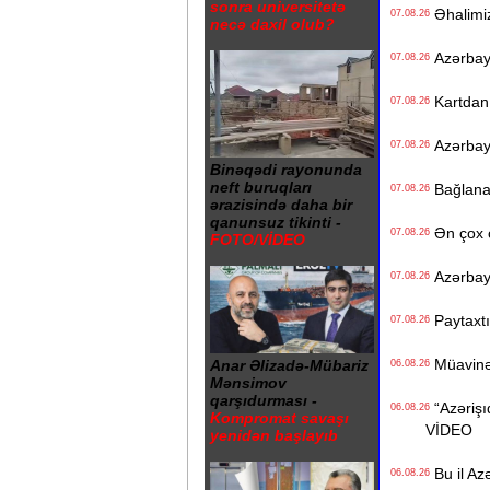
sonra universitetə
Əhalimizi
07.08.26
necə daxil olub?
Azərbayc
07.08.26
Kartdan i
07.08.26
Azərbayc
07.08.26
Binəqədi rayonunda
neft buruqları
Bağlanan 
07.08.26
ərazisində daha bir
qanunsuz tikinti -
Ən çox ç
07.08.26
FOTO/VİDEO
Azərbayc
07.08.26
Paytaxtın
07.08.26
Müavinət 
Anar Əlizadə-Mübariz
06.08.26
Mənsimov
qarşıdurması -
“Azərişıq
06.08.26
Kompromat savaşı
VİDEO
yenidən başlayıb
Bu il Azə
06.08.26