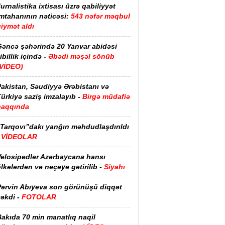
urnalistika ixtisası üzrə qabiliyyət
imtahanının nəticəsi:
543 nəfər məqbul
iymət aldı
Gəncə şəhərində 20 Yanvar abidəsi
ibillik içində -
Əbədi məşəl sönüb
(VİDEO)
akistan, Səudiyyə Ərəbistanı və
ürkiyə saziş imzalayıb -
Birgə müdafiə
haqqında
“Tarqovı”dakı yanğın məhdudlaşdırıldı
-
VİDEOLAR
Velosipedlər Azərbaycana hansı
lkələrdən və neçəyə gətirilib -
Siyahı
Pərvin Abıyeva son görünüşü diqqət
əkdi -
FOTOLAR
Bakıda 70 min manatlıq naqil