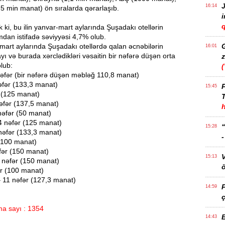
J
16:14
5 min manat) ön sıralarda qərarlaşıb.
q
k ki, bu ilin yanvar-mart aylarında Şuşadakı otellərin
umdan istifadə səviyyəsi 4,7% olub.
-mart aylarında Şuşadakı otellərdə qalan əcnəbilərin
16:01
ayı və burada xərclədikləri vəsaitin bir nəfərə düşən orta
z
lub:
nəfər (bir nəfərə düşən məbləğ 110,8 manat)
əfər (133,3 manat)
P
15:45
 (125 manat)
T
əfər (137,5 manat)
nəfər (50 manat)
4 nəfər (125 manat)
15:28
nəfər (133,3 manat)
 (100 manat)
fər (150 manat)
15:13
 nəfər (150 manat)
ö
ər (100 manat)
– 11 nəfər (127,3 manat)
14:59
ç
a sayı : 1354
14:43