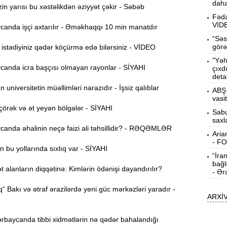
daha
b
n yarısı bu xəstəlikdən əziyyət çəkir - Səbəb
Fəda
VİD
10:50
anda işçi axtarılır - Əməkhaqqı 10 min manatdır
h
“Səs
görə
stədiyiniz qədər köçürmə edə bilərsiniz - VİDEO
"Yəh
10:34
anda icra başçısı olmayan rayonlar - SİYAHI
çıxd
r
deta
universitetin müəllimləri narazıdır - İşsiz qalıblar
ABŞ 
B
10:17
vasi
n
örək və ət yeyən bölgələr - SİYAHI
Sabu
saxl
P
10:02
anda əhalinin neçə faizi ali təhsillidir? - RƏQƏMLƏR
Aria
- F
 bu yollarında sıxlıq var - SİYAHI
“İra
I
9:48
bağl
E
alanların diqqətinə: Kimlərin ödənişi dayandırılır?
- Ər
9:32
“ Bakı və ətraf ərazilərdə yeni güc mərkəzləri yaradır -
ARXİ
g
Ə
9:15
rbaycanda tibbi xidmətlərin nə qədər bahalandığı