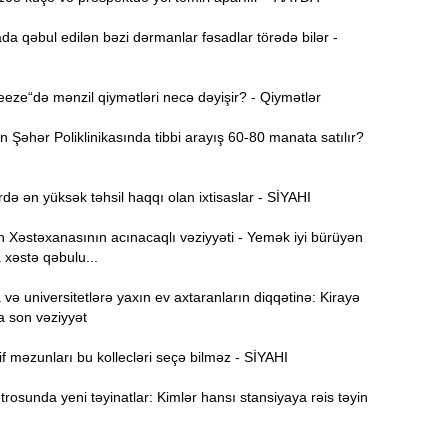
B
11:49
q
da qəbul edilən bəzi dərmanlar fəsadlar törədə bilər -
İ
11:34
ze“də mənzil qiymətləri necə dəyişir? - Qiymətlər
ü
Şəhər Poliklinikasında tibbi arayış 60-80 manata satılır?
11:20
s
də ən yüksək təhsil haqqı olan ixtisaslar - SİYAHI
M
11:04
Xəstəxanasının acınacaqlı vəziyyəti - Yemək iyi bürüyən
u
 xəstə qəbulu...
A
10:47
ə universitetlərə yaxın ev axtaranların diqqətinə: Kirayə
s
a son vəziyyət
R
10:32
f məzunları bu kollecləri seçə bilməz - SİYAHI
Ö
osunda yeni təyinatlar: Kimlər hansı stansiyaya rəis təyin
10:18
l