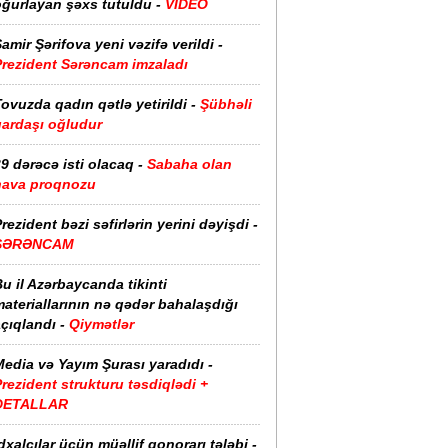
oğurlayan şəxs tutuldu -
VİDEO
amir Şərifova yeni vəzifə verildi -
Prezident Sərəncam imzaladı
ovuzda qadın qətlə yetirildi -
Şübhəli
qardaşı oğludur
9 dərəcə isti olacaq -
Sabaha olan
hava proqnozu
rezident bəzi səfirlərin yerini dəyişdi -
SƏRƏNCAM
u il Azərbaycanda tikinti
ateriallarının nə qədər bahalaşdığı
çıqlandı -
Qiymətlər
edia və Yayım Şurası yaradıdı -
rezident strukturu təsdiqlədi +
DETALLAR
dxalçılar üçün müəllif qonorarı tələbi -