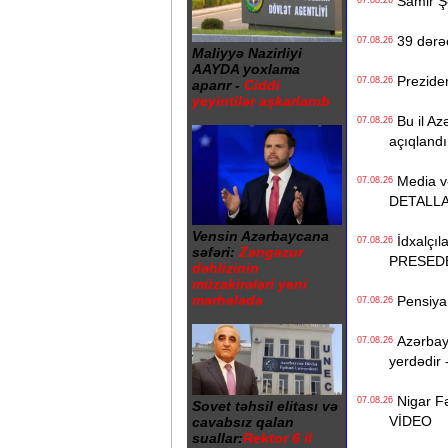
Samir Şər
07.08.26
39 dərəc
07.08.26
Maliyyə Nazirliyi
AAYDA yoxlama
Preziden
07.08.26
aparır -
Ciddi
yeyintilər aşkarlanıb
Bu il Azə
07.08.26
açıqlandı
Media və 
07.08.26
DETALL
Vensin Azərbaycana
İdxalçıla
07.08.26
səfəri:
Zəngəzur
PRESED
dəhlizinin
müzakirələri yeni
mərhələdə
Pensiya i
07.08.26
Azərbayc
07.08.26
yerdədir 
Nigar Fə
07.08.26
Sovet təhsil elitası və
VİDEO
cavabsız qalan
suallar:
Rektor 6 il