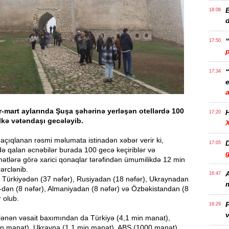
B
18:08
17:50
17:34
e
r-mart aylarında Şuşa şəhərinə yerləşən otellərdə 100
17:20
ölkə vətəndaşı gecələyib.
açıqlanan rəsmi məlumata istinadən xəbər verir ki,
D
17:05
ə qalan əcnəbilər burada 100 gecə keçiriblər və
mətlərə görə xarici qonaqlar tərəfindən ümumilikdə 12 min
ərclənib.
A
16:47
 Türkiyədən (37 nəfər), Rusiyadan (18 nəfər), Ukraynadan
m
-dən (8 nəfər), Almaniyadan (8 nəfər) və Özbəkistandan (8
r olub.
P
16:29
v
clənən vəsait baxımından da Türkiyə (4,1 min manat),
in manat), Ukrayna (1,1 min manat), ABŞ (1000 manat),