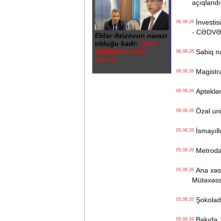
açıqlandı
İnvestisi
06.08.26
- CƏDV
Eldar Əzizovun narazı
olduğu kadr:
Xalid
Ələkbərov yola
Sabiq na
06.08.26
salınır...
Magistrat
06.08.26
Apteklərd
06.08.26
Özəl univ
06.08.26
İsmayıll
05.08.26
Metrodak
05.08.26
Ana xəstə
05.08.26
Mütəxəss
Şokolad 
05.08.26
Bakıda 1
05.08.26