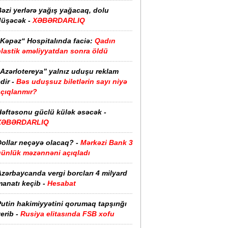
əzi yerlərə yağış yağacaq, dolu
düşəcək -
XƏBƏRDARLIQ
“Kəpəz“ Hospitalında faciə:
Qadın
plastik əməliyyatdan sonra öldü
“Azərlotereya” yalnız uduşu reklam
dir -
Bəs uduşsuz biletlərin sayı niyə
açıqlanmır?
Həftəsonu güclü külək əsəcək -
XƏBƏRDARLIQ
ollar neçəyə olacaq? -
Mərkəzi Bank 3
günlük məzənnəni açıqladı
zərbaycanda vergi borcları 4 milyard
anatı keçib -
Hesabat
utin hakimiyyətini qorumaq tapşırığı
erib -
Rusiya elitasında FSB xofu