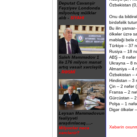
Deputat Cavanşir
Özbəkistan (0,
Feyziyev Londonda
milyonluq mülklər
Onu da bildirə
alıb -
SİYAHI
birdəfəlik tut
Bu ilin yanvar
ölkələr üzrə s
məbləği belə o
Türkiyə – 37 
Rusiya – 18 n
Saleh Məmmədov 1
ABŞ – 8 nəfər
ilə 176 milyon manat
Ukrayna – 8 n
artıq vəsait xərcləyib
Almaniya – 4 
-
RƏSMİ
Özbəkistan – 
Hindistan – 3 
Çin – 2 nəfər
Fransa – 2 nə
Gürcüstan – 2
Polşa – 1 nəf
Digər ölkələr 
Leysan Məmmədovun
fəaliyyəti
araşdırılacaq….-
Xəbərin oxunm
Milyonlar necə
xərclənir?