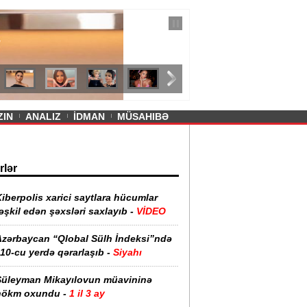
— 11 İyul 2026
ayevanın qısa ətəyi tənqid olundu -
ZIN
ANALIZ
İDMAN
MÜSAHIBƏ
rlər
iberpolis xarici saytlara hücumlar
əşkil edən şəxsləri saxlayıb -
VİDEO
Azərbaycan “Qlobal Sülh İndeksi”ndə
10-cu yerdə qərarlaşıb -
Siyahı
Süleyman Mikayılovun müavininə
hökm oxundu -
1 il 3 ay