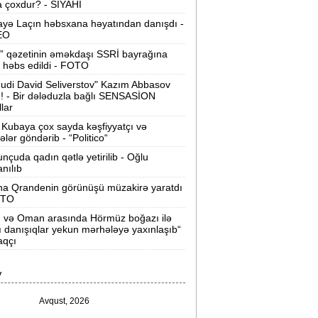
 çoxdur? - SİYAHI
ilərsiniz -
VİDEO
yə Laçın həbsxana həyatından danışdı -
Ər-arvadın yanaraq ölməsinə görə
EO
əbs edilən var -
Evdən 15 min də
” qəzetinin əməkdaşı SSRİ bayrağına
oğurlanıb
 həbs edildi - FOTO
udi David Seliverstov" Kazım Abbasov
Azərbaycanda icra başçısı olmayan
ı! - Bir dələduzla bağlı SENSASİON
ayonlar -
SİYAHI
llar
Kubaya çox sayda kəşfiyyatçı və
ağlanan universitetin müəllimləri
tələr göndərib - “Politico“
arazıdır -
İşsiz qalıblar
nçuda qadın qətlə yetirilib - Oğlu
anılıb
akistanda leysan yağışları -
150-dən
na Qrandenin görünüşü müzakirə yaratdı
çox insan ölüb
OTO
n və Oman arasında Hörmüz boğazı ilə
I Qaregin məhkəmə qarşısına çıxarılır -
ı danışıqlar yekun mərhələyə yaxınlaşıb“
rmənistan tarixində ilk
aqçı
“ABŞ-ın İrana genişmiqyaslı hücumu
V
özlənilir“ -
Qalibaf
Avqust, 2026
n çox çörək və ət yeyən bölgələr -