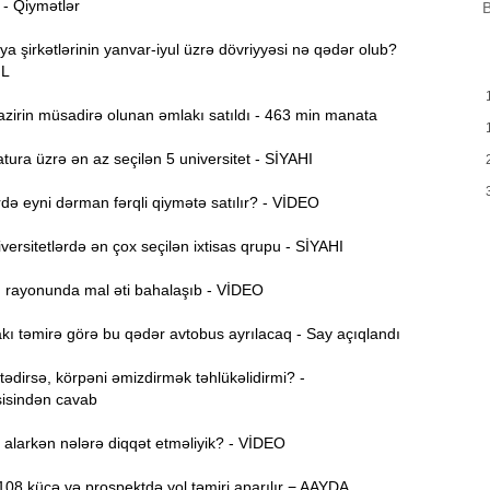
 - Qiymətlər
B
H
9:00
ya şirkətlərinin yanvar-iyul üzrə dövriyyəsi nə qədər olub?
Y
ƏL
A
8:46
zirin müsadirə olunan əmlakı satıldı - 463 min manata
t
ura üzrə ən az seçilən 5 universitet - SİYAHI
P
8:30
ə eyni dərman fərqli qiymətə satılır? - VİDEO
E
12:55
ersitetlərdə ən çox seçilən ixtisas qrupu - SİYAHI
v
ı rayonunda mal əti bahalaşıb - VİDEO
12:40
ı təmirə görə bu qədər avtobus ayrılacaq - Say açıqlandı
12:24
dirsə, körpəni əmizdirmək təhlükəlidirmi? -
ö
isindən cavab
“
12:06
alarkən nələrə diqqət etməliyik? - VİDEO
g
08 küçə və prospektdə yol təmiri aparılır − AAYDA