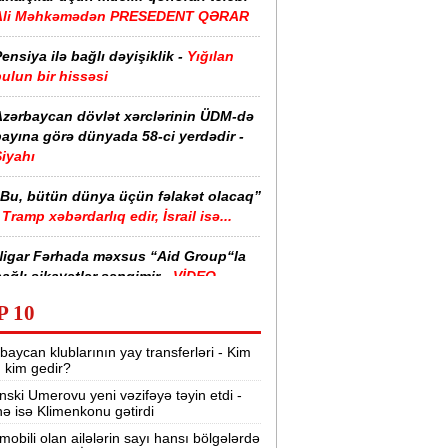
Ali Məhkəmədən PRESEDENT QƏRAR
ensiya ilə bağlı dəyişiklik -
Yığılan
ulun bir hissəsi
Azərbaycan dövlət xərclərinin ÜDM-də
ayına görə dünyada 58-ci yerdədir -
iyahı
“Bu, bütün dünya üçün fəlakət olacaq”
Tramp xəbərdarlıq edir, İsrail isə...
Nigar Fərhada məxsus “Aid Group“la
ağlı şikayətlər səngimir -
VİDEO
P 10
halimizin yarısı bu xəstəlikdən
ziyyət çəkir -
Səbəb
baycan klublarının yay transferləri - Kim
r, kim gedir?
zərbaycanda işçi axtarılır -
nski Umerovu yeni vəzifəyə təyin etdi -
Əməkhaqqı 10 min manatdır
nə isə Klimenkonu gətirdi
Kartdan istədiyiniz qədər köçürmə edə
mobili olan ailələrin sayı hansı bölgələrdə