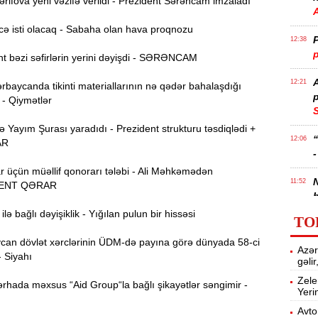
ifova yeni vəzifə verildi - Prezident Sərəncam imzaladı
ə isti olacaq - Sabaha olan hava proqnozu
P
12:38
p
t bəzi səfirlərin yerini dəyişdi - SƏRƏNCAM
12:21
rbaycanda tikinti materiallarının nə qədər bahalaşdığı
p
 - Qiymətlər
S
Yayım Şurası yaradıdı - Prezident strukturu təsdiqlədi +
12:06
AR
-
r üçün müəllif qonorarı tələbi - Ali Məhkəmədən
11:52
ENT QƏRAR
b
lə bağlı dəyişiklik - Yığılan pulun bir hissəsi
TO
Ə
11:36
ə
an dövlət xərclərinin ÜDM-də payına görə dünyada 58-ci
Azər
- Siyahı
gəli
A
11:19
Zele
rhada məxsus “Aid Group“la bağlı şikayətlər səngimir -
Yeri
11:04
Avto