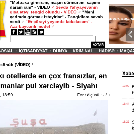
“Mətbəxə girmirəm, maşın sürmürəm, saçımı
daramıram“ - VİDEO
Sevda Yahyayevanın
/ MAQAZIN /
qısa ətəyi tənqid olundu - VİDEO
“Məni
çadrada görmək istəyirlər“ - Tənqidlərə cavab
Sevda Yahy
verdi
“Ər çörəyi yeyəndə kökələcəm“ -
VİDEO
Azərbaycanlı model
AXTAR
SOSIAL
İQTISADIYYAT
DÜNYA
KRIMINAL
HADISƏ
MAQA
ədi məşəl sönüb (VİDEO)
/
Xəbə
 otellərdə ən çox fransızlar, ən
lmanlar pul xərcləyib - Siyahı
K
19:00
t
, 18:59
Font ölçüsü :
-
/
+
18:44
1
18:25