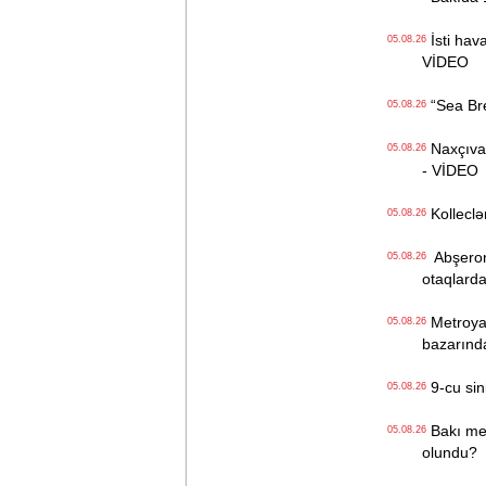
İsti hava
05.08.26
VİDEO
“Sea Bree
05.08.26
Naxçıvan 
05.08.26
- VİDEO
Kolleclər
05.08.26
Abşeron 
05.08.26
otaqlarda
Metroya v
05.08.26
bazarınd
9-cu sini
05.08.26
Bakı metr
05.08.26
olundu?