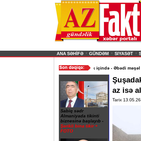
26
şın sürmürəm, saçımı
Previous
ANA SƏHİFƏ
GÜNDƏM
SIYASƏT
ymət aldı
/
Gəncə şəhərində 20 Yanvar abidəsi zibillik içində - Əb
Şuşadakı
az isə a
Tarix 13.05.26
Sabiq sədr
Almaniyada tikinti
biznesinə başlayıb -
Şərikli bina tikir +
FOTO