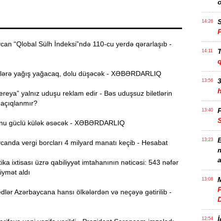
S
14:26
an “Qlobal Sülh İndeksi”ndə 110-cu yerdə qərarlaşıb -
T
14:11
lərə yağış yağacaq, dolu düşəcək - XƏBƏRDARLIQ
3
13:56
reya” yalnız uduşu reklam edir - Bəs uduşsuz biletlərin
 açıqlanmır?
P
13:40
nu güclü külək əsəcək - XƏBƏRDARLIQ
B
13:23
anda vergi borcları 4 milyard manatı keçib - Hesabat
m
a
ika ixtisası üzrə qabiliyyət imtahanının nəticəsi: 543 nəfər
iymət aldı
M
13:08
P
lər Azərbaycana hansı ölkələrdən və neçəyə gətirilib -
İ
12:54