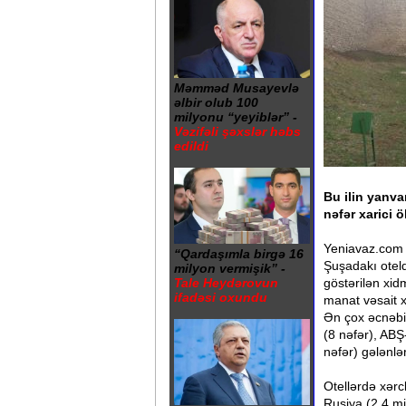
Məmməd Musayevlə
əlbir olub 100
milyonu “yeyiblər” -
Vəzifəli şəxslər həbs
edildi
Bu ilin yanva
nəfər xarici 
Yeniavaz.com 
“Qardaşımla birgə 16
Şuşadakı oteld
milyon vermişik” -
göstərilən xid
Tale Heydərovun
ifadəsi oxundu
manat vəsait x
Ən çox əcnəbi
(8 nəfər), ABŞ
nəfər) gələnlə
Otellərdə xər
Rusiya (2,4 m