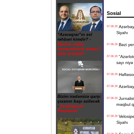
Sosial
Azərbayc
07.08.26
Siyahı
“Azəraqrar”ın əsl
rəhbəri kimdir? -
Nazirin sabiq
Bəzi yer
07.08.26
komandirinin maaşı 7
dəfə artırılıb?
“Azərlote
07.08.26
sayı niyə
Həftəso
07.08.26
Azərbayc
07.08.26
Bizim iradəmizə qarşı
Jurnalist
07.08.26
çıxanın başı əziləcək
məqbul q
-
Azərbaycan
Prezidenti
Velosiped
07.08.26
Siyahı