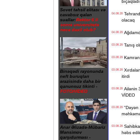
bıçaqladı
Sovet təhsil elitası və
Tehranda
04.08.26
cavabsız qalan
suallar:
Rektor 6 il
olacaq
sonra universitetə
necə daxil olub?
Ağdamdak
04.08.26
Tanış olm
03.08.26
Kamran Yu
03.08.26
Xırdaland
03.08.26
Binəqədi rayonunda
itirdi
neft buruqları
ərazisində daha bir
qanunsuz tikinti -
Ailənin 3
03.08.26
FOTO/VİDEO
VİDEO
“Dəyən z
03.08.26
məhkəməd
Sahibkar
03.08.26
Anar Əlizadə-Mübariz
Mənsimov
həbs edil
qarşıdurması -