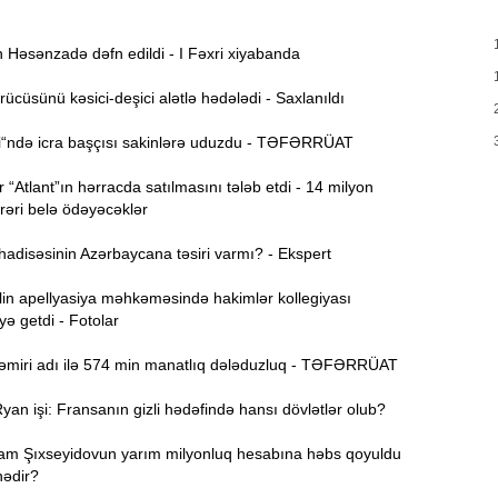
ə
S
11:04
Həsənzadə dəfn edildi - I Fəxri xiyabanda
D
ücüsünü kəsici-deşici alətlə hədələdi - Saxlanıldı
“
10:50
i“ndə icra başçısı sakinlərə uduzdu - TƏFƏRRÜAT
“Atlant”ın hərracda satılmasını tələb etdi - 14 milyon
E
10:34
rəri belə ödəyəcəklər
-
adisəsinin Azərbaycana təsiri varmı? - Ekspert
“
10:17
q
lin apellyasiya məhkəməsində hakimlər kollegiyası
ə getdi - Fotolar
T
10:02
əmiri adı ilə 574 min manatlıq dələduzluq - TƏFƏRRÜAT
an işi: Fransanın gizli hədəfində hansı dövlətlər olub?
A
9:48
am Şıxseyidovun yarım milyonluq hesabına həbs qoyuldu
nədir?
P
9:32