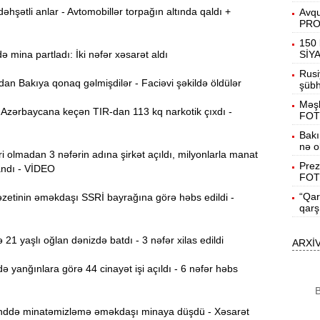
13:08
hşətli anlar - Avtomobillər torpağın altında qaldı +
Avqu
s
PR
150 
12:54
mina partladı: İki nəfər xəsarət aldı
SİY
g
Rusi
n Bakıya qonaq gəlmişdilər - Faciəvi şəkildə öldülər
şübhə
12:38
Məşh
k
Azərbaycana keçən TIR-dan 113 kq narkotik çıxdı -
FOT
Bakı
12:21
nə o
y
 olmadan 3 nəfərin adına şirkət açıldı, milyonlarla manat
Prez
andı - VİDEO
FOT
12:06
“Qar
zetinin əməkdaşı SSRİ bayrağına görə həbs edildi -
qarş
11:52
21 yaşlı oğlan dənizdə batdı - 3 nəfər xilas edildi
ARXİ
Y
11:36
 yanğınlara görə 44 cinayət işi açıldı - 6 nəfər həbs
B
N
11:19
də minatəmizləmə əməkdaşı minaya düşdü - Xəsarət