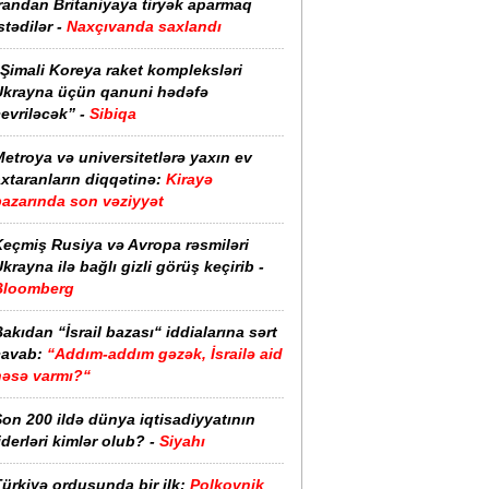
randan Britaniyaya tiryək aparmaq
stədilər -
Naxçıvanda saxlandı
Şimali Koreya raket kompleksləri
Ukrayna üçün qanuni hədəfə
evriləcək” -
Sibiqa
etroya və universitetlərə yaxın ev
xtaranların diqqətinə:
Kirayə
bazarında son vəziyyət
Keçmiş Rusiya və Avropa rəsmiləri
krayna ilə bağlı gizli görüş keçirib -
Bloomberg
akıdan “İsrail bazası“ iddialarına sərt
cavab:
“Addım-addım gəzək, İsrailə aid
nəsə varmı?“
on 200 ildə dünya iqtisadiyyatının
iderləri kimlər olub? -
Siyahı
ürkiyə ordusunda bir ilk:
Polkovnik