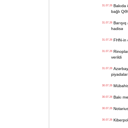
Bakıda öl
31.07.26
bağlı Q
Barışıq a
31.07.26
hadisə
FHN-in q
31.07.26
Rinoplast
31.07.26
verildi
Azərbayc
31.07.26
piyadalar
Mübahisə 
30.07.26
Bakı met
30.07.26
Notarius 
30.07.26
Kiberpoli
30.07.26