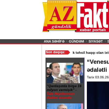
26
şın sürmürəm, saçımı
Previous
ANA SƏHİFƏ
GÜNDƏM
SIYASƏT
 60-80 manata satılır? - VİDEO
/
Kolleclərdə ən yüksək təhsil haqqı 
“Venesu
ədalətli
Tarix 03.06.26
“Qardaşımla birgə 16
milyon vermişik” -
Tale Heydərovun
ifadəsi oxundu