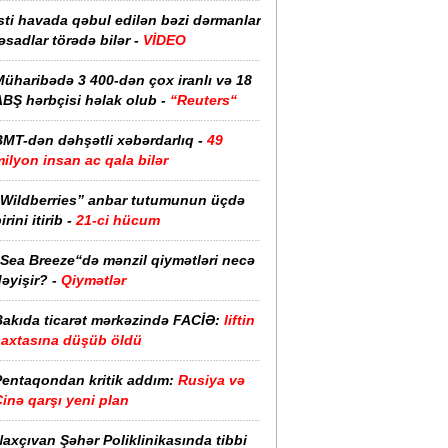
sti havada qəbul edilən bəzi dərmanlar
əsadlar törədə bilər -
VİDEO
üharibədə 3 400-dən çox iranlı və 18
ABŞ hərbçisi həlak olub -
“Reuters“
BMT-dən dəhşətli xəbərdarlıq -
49
ilyon insan ac qala bilər
“Wildberries” anbar tutumunun üçdə
irini itirib -
21-ci hücum
“Sea Breeze“də mənzil qiymətləri necə
əyişir? -
Qiymətlər
Bakıda ticarət mərkəzində FACİƏ:
liftin
şaxtasına düşüb öldü
Pentaqondan kritik addım:
Rusiya və
inə qarşı yeni plan
axçıvan Şəhər Poliklinikasında tibbi