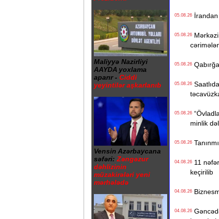
İrandan B
05.08.26
Mərkəzi 
05.08.26
cərimələ
Maliyyə Nazirliyi
Qabırğası
05.08.26
AAYDA yoxlama
aparır -
Ciddi
Saatlıdak
05.08.26
yeyintilər aşkarlanıb
təcavüzk
“Övladlar
05.08.26
minlik də
Tanınmış 
05.08.26
Vensin Azərbaycana
səfəri:
Zəngəzur
11 nəfərl
04.08.26
dəhlizinin
keçirilib
müzakirələri yeni
mərhələdə
Biznesme
04.08.26
Gəncədə k
04.08.26