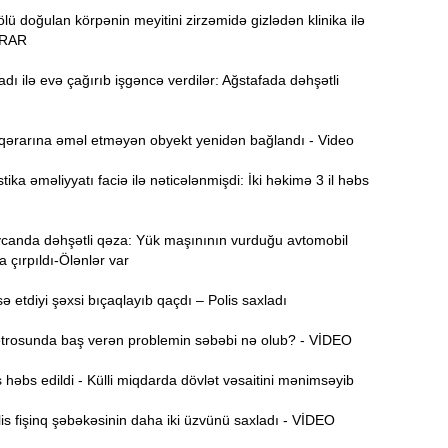
Ə
ü doğulan körpənin meyitini zirzəmidə gizlədən klinika ilə
d
ƏRAR
9:15
dı ilə evə çağırıb işgəncə verdilər: Ağstafada dəhşətli
9:00
ərarına əməl etməyən obyekt yenidən bağlandı - Video
ika əməliyyatı faciə ilə nəticələnmişdi: İki həkimə 3 il həbs
S
8:46
d
anda dəhşətli qəza: Yük maşınının vurduğu avtomobil
8:30
a çırpıldı-Ölənlər var
X
etdiyi şəxsi bıçaqlayıb qaçdı – Polis saxladı
18:29
v
rosunda baş verən problemin səbəbi nə olub? - VİDEO
P
18:13
həbs edildi - Külli miqdarda dövlət vəsaitini mənimsəyib
T
a
s fişinq şəbəkəsinin daha iki üzvünü saxladı - VİDEO