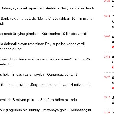
İ
16:29
i
ritaniyaya tiryək aparmaq istədilər - Naxçıvanda saxlandı
“
16:14
Bank yoxlama apardı: “Manato“ 50, rəhbəri 10 min manat
ndi
ç
 sınıb ürəyinə girmişdi - Kürəkəninə 10 il həbs verildi
M
16:00
a
ı dəhşətli olayın təfərrüatı: Dayısı polisə xəbər verdi,
ar həbs olundu
15:44
ınızı Tibb Universitetinə qəbul etdirəcəyəm“ dedi... - 26
U
ləduzluq
həkimin səs yazısı yayıldı - Qanunsuz pul alır?
B
15:27
ik dəstənin içində dünya çempionu da var - 4 milyon ələ
S
15:12
nlərin 3 milyon pulu... - 3 nəfərə hökm oxundu
l
işi oğlunun öldürüldüyü istixanaya gəldi - Mühafizəçini
T
14:58