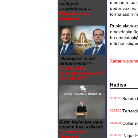
medianın fəaliy
fəaliyyəti
qədər vaxt və 
araşdırılacaq….-
Milyonlar necə
formalaşdırılma
xərclənir?
Rubio əlavə ed
əməkdaşlıq üçü
bu əməkdaşlığı
müsbət istiqa
“Azəraqrar”ın əsl
Xəbərin oxunm
rəhbəri kimdir? -
Nazirin sabiq
komandirinin maaşı 7
dəfə artırılıb?
Hadisə
Bakıda ti
05.08.26
Tərtərdə 
05.08.26
Bizim iradəmizə qarşı
Dollar n
05.08.26
çıxanın başı əziləcək
-
Azərbaycan
Nigar Fər
05.08.26
Prezidenti