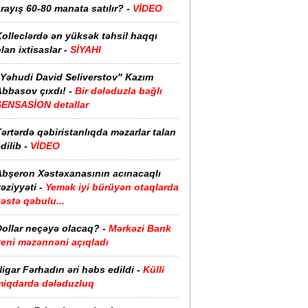
rayış 60-80 manata satılır? -
VİDEO
olleclərdə ən yüksək təhsil haqqı
lan ixtisaslar -
SİYAHI
"Yəhudi David Seliverstov" Kazım
bbasov çıxdı! -
Bir dələduzla bağlı
SENSASİON detallar
ərtərdə qəbiristanlıqda məzarlar talan
dilib -
VİDEO
Abşeron Xəstəxanasının acınacaqlı
əziyyəti -
Yemək iyi bürüyən otaqlarda
əstə qəbulu...
Dollar neçəyə olacaq? -
Mərkəzi Bank
yeni məzənnəni açıqladı
igar Fərhadın əri həbs edildi -
Külli
miqdarda dələduzluq