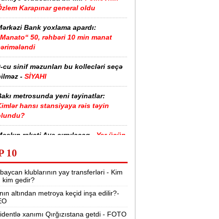
Özlem Karapınar general oldu
Mərkəzi Bank yoxlama apardı:
“Manato“ 50, rəhbəri 10 min manat
cərimələndi
-cu sinif məzunları bu kollecləri seçə
ilməz -
SİYAHI
akı metrosunda yeni təyinatlar:
imlər hansı stansiyaya rəis təyin
olundu?
askın raketi Aya çırpılacaq -
Yer üçün
təhlükə varmı?
P 10
Azərbaycanda donuzlarla bağlı
baycan klublarının yay transferləri - Kim
onitorinqlər keçiriləcək -
AQTA
r, kim gedir?
nın altından metroya keçid inşa edilir?-
abırğası sınıb ürəyinə girmişdi -
EO
ürəkəninə 10 il həbs verildi
identlə xanımı Qırğızıstana getdi - FOTO