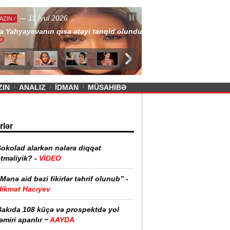
— 11 İyul 2026
ayevanın qısa ətəyi tənqid olundu -
ZIN
ANALIZ
İDMAN
MÜSAHIBƏ
rlər
Şokolad alarkən nələrə diqqət
tməliyik? -
VİDEO
Mənə aid bəzi fikirlər təhrif olunub” -
Hikmət Hacıyev
Bakıda 108 küçə və prospektdə yol
əmiri aparılır −
AAYDA