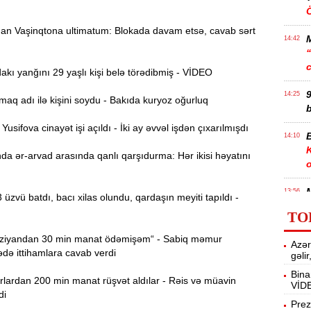
n Vaşinqtona ultimatum: Blokada davam etsə, cavab sərt
14:42
ı yanğını 29 yaşlı kişi belə törədibmiş - VİDEO
9
14:25
aq adı ilə kişini soydu - Bakıda kuryoz oğurluq
b
sifova cinayət işi açıldı - İki ay əvvəl işdən çıxarılmışdı
B
14:10
K
a ər-arvad arasında qanlı qarşıdurma: Hər ikisi həyatını
M
13:56
 üzvü batdı, bacı xilas olundu, qardaşın meyiti tapıldı -
TO
13:40
iyandan 30 min manat ödəmişəm“ - Sabiq məmur
Azər
m
ə ittihamlara cavab verdi
gəli
Bina
Q
13:23
lardan 200 min manat rüşvət aldılar - Rəis və müavin
VİD
K
di
Prez