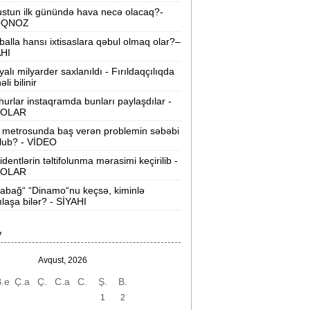
Xocavəndə növbəti köç karvanı yola
stun ilk günündə hava necə olacaq?-
alındı -
FOTOLAR
OQNOZ
balla hansı ixtisaslara qəbul olmaq olar?–
Ali Məhkəmənin hakimi təqaüdə
AHI
öndərildi -
FOTO
yalı milyarder saxlanıldı - Fırıldaqçılıqda
li bilinir
Bakıda qısamüddətli yağış yağacaq,
urlar instaqramda bunları paylaşdılar -
ülək əsəcək -
PROQNOZ
OLAR
Hörmüz boğazı yaxın vaxtlarda
 metrosunda baş verən problemin səbəbi
lub? - VİDEO
enidən açılacaq -
Tramp
identlərin təltifolunma mərasimi keçirilib -
OLAR
“Məni narahat edən rəqib yox,
özümüzük“ -
Qurban Qurbanov
abağ“ “Dinamo“nu keçsə, kiminlə
ılaşa bilər? - SİYAHI
Boşandıqdan sonra əmlak bölgüsü -
Qanun nə deyir?
V
eni hərbi obyektlər istifadəyə verilib -
Avqust, 2026
FOTOLAR
.e
Ç.a
Ç.
C.a
C.
Ş.
B.
əsimidə tikinti qalmaqalı:
“7 ildir bizə
1
2