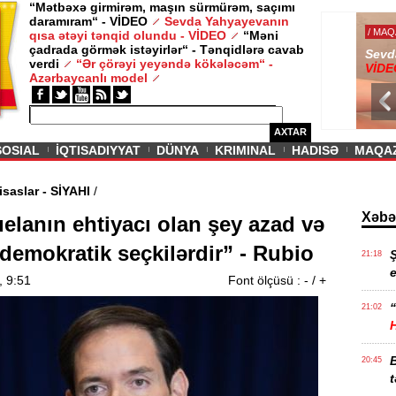
“Mətbəxə girmirəm, maşın sürmürəm, saçımı
daramıram“ - VİDEO
Sevda Yahyayevanın
/ MAQAZIN /
qısa ətəyi tənqid olundu - VİDEO
“Məni
çadrada görmək istəyirlər“ - Tənqidlərə cavab
Sevda Yahy
verdi
“Ər çörəyi yeyəndə kökələcəm“ -
VİDEO
Azərbaycanlı model
AXTAR
SOSIAL
İQTISADIYYAT
DÜNYA
KRIMINAL
HADISƏ
MAQA
olan ixtisaslar - SİYAHI
/
Xəbə
elanın ehtiyacı olan şey azad və
 demokratik seçkilərdir” - Rubio
21:18
e
, 9:51
Font ölçüsü :
-
/
+
“
21:02
20:45
t