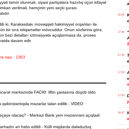
yəti təmin olunmalı, siyasi partiyalara hazırlıq üçün kifayət
a
imkan verilməli, həmçinin yeni seçki şurası
lıdır.
K
18:05
o
ib ki, Karakasdakı müvəqqəti hakimiyyət orqanları ilə
n bir sıra istiqamətlər mövcuddur. Onun sözlərinə görə,
17:49
n bəzi detalları ictimaiyyətə açıqlanmasa da, proses
A
mətdə davam edir.
T
17:35
a sayı : 1363
e
17:20
v
x
carət mərkəzində FACİƏ: liftin şaxtasına düşüb öldü
17:03
qəbiristanlıqda məzarlar talan edilib - VİDEO
N
16:47
eçəyə olacaq? - Mərkəzi Bank yeni məzənnəni açıqladı
hadın əri həbs edildi - Külli miqdarda dələduzluq