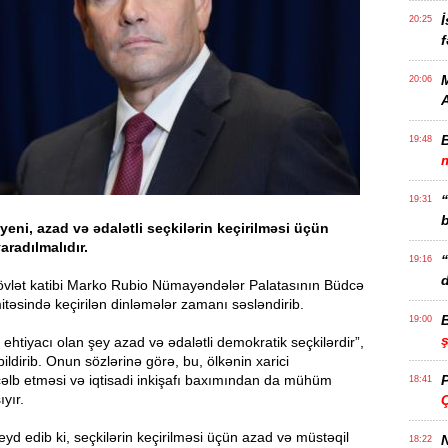
İ
20:25
f
M
20:06
19:48
m
19:31
b
eni, azad və ədalətli seçkilərin keçirilməsi üçün
yaradılmalıdır.
19:16
d
Dövlət katibi Marko Rubio Nümayəndələr Palatasının Büdcə
itəsində keçirilən dinləmələr zamanı səsləndirib.
19:00
ehtiyacı olan şey azad və ədalətli demokratik seçkilərdir”,
ildirib. Onun sözlərinə görə, bu, ölkənin xarici
 cəlb etməsi və iqtisadi inkişafı baxımından da mühüm
18:41
yır.
Ç
qeyd edib ki, seçkilərin keçirilməsi üçün azad və müstəqil
N
18:22