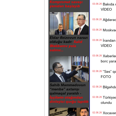
Kompromat savaşı
Bakıda də
03.08.26
yenidən başlayıb
VİDEO
Ağdərədə 
03.08.26
Moskvada
03.08.26
Eldar Əzizovun narazı
İrandan 
03.08.26
olduğu kadr:
Xalid
VİDEO
Ələkbərov yola
salınır...
Xəbərləri
03.08.26
borc yar
“Səs” qə
02.08.26
FOTO
Sahib Məmmədovun
Bilgəhdə 
02.08.26
“mənbə” axtarışı
qalmaqal yaratdı -
Türkiyədə
İşçilərin otağından
02.08.26
dinləyici qurğu tapılıb
olundu
Xocavənd
02.08.26