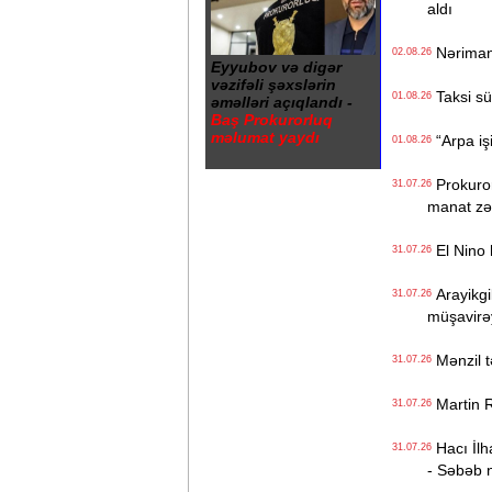
aldı
Nəriman 
02.08.26
Eyyubov və digər
vəzifəli şəxslərin
Taksi sür
01.08.26
əməlləri açıqlandı -
Baş Prokurorluq
məlumat yaydı
“Arpa iş
01.08.26
Prokuror 
31.07.26
manat zə
El Nino h
31.07.26
Arayikgi
31.07.26
müşavirəy
Mənzil t
31.07.26
Martin Ry
31.07.26
Hacı İlh
31.07.26
- Səbəb 