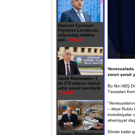
Deputat Cavanşir
Feyziyev Londonda
milyonluq mülklər
alıb -
SİYAHI
Venesuelada y
zəruri şərait 
Saleh Məmmədov 1
ilə 176 milyon manat
Bu fikri ABŞ 
artıq vəsait xərcləyib
Təxsisləri Kom
-
RƏSMİ
“Venesuelanın 
– deyə Rubio b
investisiyalar
əhəmiyyət daşı
Dövlət katibi 
Leysan Məmmədovun