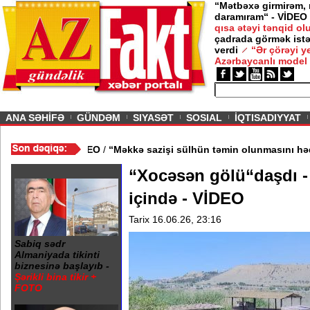
“Mətbəxə girmirəm,
daramıram“ - VİDEO
qısa ətəyi tənqid o
çadrada görmək istə
verdi
“Ər çörəyi 
Azərbaycanlı model
ious
ANA SƏHİFƏ
GÜNDƏM
SIYASƏT
SOSIAL
İQTISADIYYAT
ndan kənarlaşdırılıb - VİDEO
/
“Məkkə sazişi sülhün təmin olunmas
“Xocəsən gölü“daşdı -
içində - VİDEO
Tarix 16.06.26, 23:16
Sabiq sədr
Almaniyada tikinti
biznesinə başlayıb -
Şərikli bina tikir +
FOTO