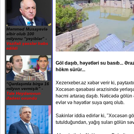
Məmməd Musayevlə
əlbir olub 100
milyonu “yeyiblər” -
Vəzifəli şəxslər həbs
edildi
Göl daşıb, həyətləri su basıb... Əra
hökm sürür...
Xezerxeber.az xəbər verir ki, paytaxt
“Qardaşımla birgə 16
milyon vermişik” -
Xocəsən qəsəbəsi ərazisində yerləş
Tale Heydərovun
həcmi artaraq daşıb. Nəticədə gölün ə
ifadəsi oxundu
evlər və həyətlər suya qərq olub.
Sakinlər iddia edirlər ki, "Xocəsən g
tutulduğundan, yağış suları gölün səviy