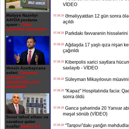
VİDEO
Maliyyə Nazirliyi
Əməliyyatdan 12 gün sonra ölən A
07.08.26
AAYDA yoxlama
açıldı
aparır -
Ciddi
yeyintilər aşkarlanıb
Parkdakı fəvvarənin hissələrini 
07.08.26
Ağdaşda 17 yaşlı qıza nişan keçir
07.08.26
çağırıldı
Kiberpolis xarici saytlara hücum
07.08.26
saxlayıb - VİDEO
Vensin Azərbaycana
səfəri:
Zəngəzur
dəhlizinin
Süleyman Mikayılovun müavinin
07.08.26
müzakirələri yeni
mərhələdə
“Kəpəz“ Hospitalında faciə: Qad
07.08.26
sonra öldü
Gəncə şəhərində 20 Yanvar abidə
07.08.26
məşəl sönüb (VİDEO)
Sovet təhsil elitası və
cavabsız qalan
“Tarqovı”dakı yanğın məhdudla
07.08.26
suallar:
Rektor 6 il