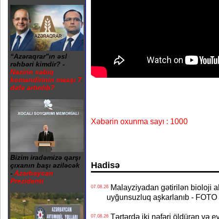
“Azəraqrar”ın əsl
rəhbəri kimdir? -
Nazirin sabiq
komandirinin maaşı 7
dəfə artırılıb?
Xəbərin oxunma sayı : 1000
Bizim iradəmizə qarşı
Hadisə
çıxanın başı əziləcək
-
Azərbaycan
Prezidenti
Malayziyadan gətirilən bioloji a
07.08.26
uyğunsuzluq aşkarlanıb - FOTO
Tərtərdə iki nəfəri öldürən və ev
07.08.26