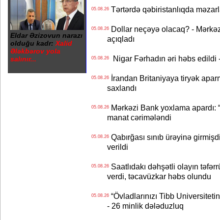
Tərtərdə qəbiristanlıqda məzarla
05.08.26
Dollar neçəyə olacaq? - Mərkə
05.08.26
Eldar Əzizovun narazı
açıqladı
olduğu kadr:
Xalid
Ələkbərov yola
Nigar Fərhadın əri həbs edildi 
salınır...
05.08.26
İrandan Britaniyaya tiryək apar
05.08.26
saxlandı
Mərkəzi Bank yoxlama apardı: “
05.08.26
manat cərimələndi
Qabırğası sınıb ürəyinə girmişdi
05.08.26
verildi
Saatlıdakı dəhşətli olayın təfərr
05.08.26
verdi, təcavüzkar həbs olundu
“Övladlarınızı Tibb Universiteti
05.08.26
- 26 minlik dələduzluq