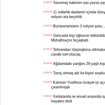
Tanınmış həkimin səs yazısı yay
05.08.26
11 nəfərlik dəstənin içində dün
04.08.26
milyon ələ keçirilib
Biznesmenlərin 3 milyon pulu..
04.08.26
Gəncədə kişi oğlunun öldürüldüy
04.08.26
Mühafizəçini bıçaqladı
Tehrandan Vaşinqtona ultimatu
04.08.26
cavab sərt olacaq
Ağdamdakı yanğını 29 yaşlı kişi
04.08.26
Tanış olmaq adı ilə kişini soydu
03.08.26
Kamran Yusifova cinayət işi açıld
03.08.26
çıxarılmışdı
Xırdalanda ər-arvad arasında qa
03.08.26
həyatını itirdi