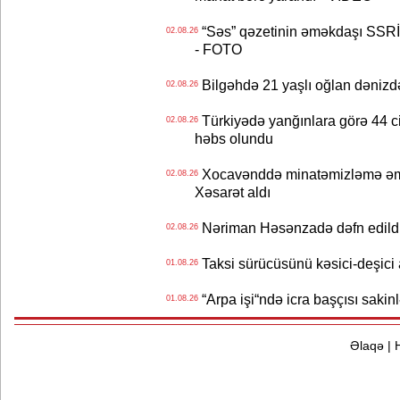
“Səs” qəzetinin əməkdaşı SSRİ 
02.08.26
- FOTO
Bilgəhdə 21 yaşlı oğlan dənizdə b
02.08.26
Türkiyədə yanğınlara görə 44 cina
02.08.26
həbs olundu
Xocavənddə minatəmizləmə əm
02.08.26
Xəsarət aldı
Nəriman Həsənzadə dəfn edildi 
02.08.26
Taksi sürücüsünü kəsici-deşici a
01.08.26
“Arpa işi“ndə icra başçısı sa
01.08.26
Əlaqə
|