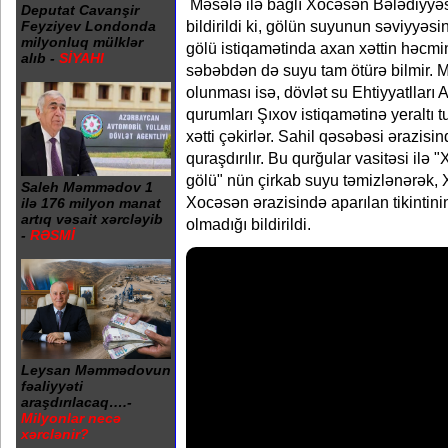
Məsələ ilə bağlı Xocəsən Bələdiyyə
Deputat Cavanşir
bildirildi ki, gölün suyunun səviyyəs
Feyziyev Londonda
milyonluq mülklər
gölü istiqamətinda axan xəttin həcmin
alıb -
SİYAHI
səbəbdən də suyu tam ötürə bilmir. M
olunması isə, dövlət su Ehtiyyatlları 
qurumları Şıxov istiqamətinə yeraltı t
xətti çəkirlər. Sahil qəsəbəsi ərazisi
quraşdırılır. Bu qurğular vasitəsi ilə
gölü" nün çirkab suyu təmizlənərək, 
Saleh Məmmədov 1
Xocəsən ərazisində aparılan tikintinin
ilə 176 milyon manat
artıq vəsait xərcləyib
olmadığı bildirildi.
-
RƏSMİ
Leysan Məmmədovun
fəaliyyəti
araşdırılacaq….-
Milyonlar necə
xərclənir?