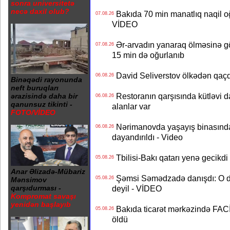
sonra universitetə
necə daxil olub?
Bakıda 70 min manatlıq naqil oğ
07.08.26
VİDEO
Ər-arvadın yanaraq ölməsinə gö
07.08.26
15 min də oğurlanıb
David Seliverstov ölkədən qaç
06.08.26
Binəqədi rayonunda
neft buruqları
Restoranın qarşısında kütləvi d
ərazisində daha bir
06.08.26
qanunsuz tikinti -
alanlar var
FOTO/VİDEO
Nərimanovda yaşayış binasındakı 
06.08.26
dayandırıldı - Video
Tbilisi-Bakı qatarı yenə gecikdi 
05.08.26
Anar Əlizadə-Mübariz
Şəmsi Səmədzadə danışdı: O d
05.08.26
Mənsimov
deyil - VİDEO
qarşıdurması -
Kompromat savaşı
yenidən başlayıb
Bakıda ticarət mərkəzində FACİƏ
05.08.26
öldü