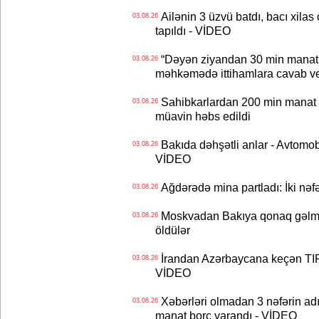
Ailənin 3 üzvü batdı, bacı xilas
03.08.26
tapıldı - VİDEO
“Dəyən ziyandan 30 min manat
03.08.26
məhkəmədə ittihamlara cavab ve
Sahibkarlardan 200 min manat rü
03.08.26
müavin həbs edildi
Bakıda dəhşətli anlar - Avtomobil
03.08.26
VİDEO
Ağdərədə mina partladı: İki nəfə
03.08.26
Moskvadan Bakıya qonaq gəlmişd
03.08.26
öldülər
İrandan Azərbaycana keçən TIR-
03.08.26
VİDEO
Xəbərləri olmadan 3 nəfərin adın
03.08.26
manat borc yarandı - VİDEO