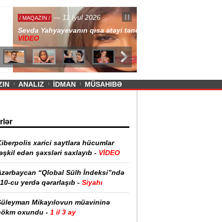
— 11 İyul 2026
ayevanın qısa ətəyi tənqid olundu -
ZIN
ANALIZ
İDMAN
MÜSAHIBƏ
rlər
iberpolis xarici saytlara hücumlar
əşkil edən şəxsləri saxlayıb -
VİDEO
Azərbaycan “Qlobal Sülh İndeksi”ndə
10-cu yerdə qərarlaşıb -
Siyahı
Süleyman Mikayılovun müavininə
hökm oxundu -
1 il 3 ay