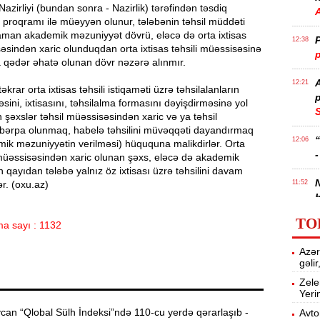
Nazirliyi (bundan sonra - Nazirlik) tərəfindən təsdiq
 proqramı ilə müəyyən olunur, tələbənin təhsil müddəti
man akademik məzuniyyət dövrü, eləcə də orta ixtisas
P
12:38
səsindən xaric olunduqdan orta ixtisas təhsili müəssisəsinə
p
 qədər əhatə olunan dövr nəzərə alınmır.
12:21
təkrar orta ixtisas təhsili istiqaməti üzrə təhsilalanların
p
əsini, ixtisasını, təhsilalma formasını dəyişdirməsinə yol
S
n şəxslər təhsil müəssisəsindən xaric və ya təhsil
bərpa olunmaq, habelə təhsilini müvəqqəti dayandırmaq
12:06
ik məzuniyyətin verilməsi) hüququna malikdirlər. Orta
-
i müəssisəsindən xaric olunan şəxs, eləcə də akademik
qayıdan tələbə yalnız öz ixtisası üzrə təhsilini davam
ər. (oxu.az)
11:52
b
TO
a sayı : 1132
Ə
11:36
ə
Azər
gəli
A
11:19
Zele
Yeri
an “Qlobal Sülh İndeksi”ndə 110-cu yerdə qərarlaşıb -
11:04
Avto