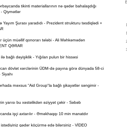
B
rbaycanda tikinti materiallarının nə qədər bahalaşdığı
H
 - Qiymətlər
9:00
Y
Yayım Şurası yaradıdı - Prezident strukturu təsdiqlədi +
A
AR
8:46
t
r üçün müəllif qonorarı tələbi - Ali Məhkəmədən
P
ENT QƏRAR
8:30
lə bağlı dəyişiklik - Yığılan pulun bir hissəsi
E
12:55
v
an dövlət xərclərinin ÜDM-də payına görə dünyada 58-ci
- Siyahı
12:40
rhada məxsus “Aid Group“la bağlı şikayətlər səngimir -
12:24
ö
n yarısı bu xəstəlikdən əziyyət çəkir - Səbəb
“
anda işçi axtarılır - Əməkhaqqı 10 min manatdır
12:06
g
stədiyiniz qədər köçürmə edə bilərsiniz - VİDEO