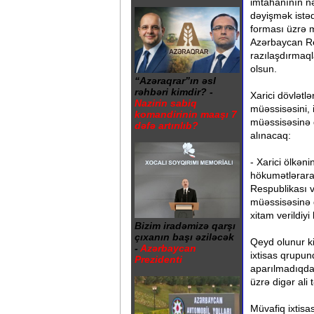
imtahanının nə
dəyişmək istəd
forması üzrə m
Azərbaycan Re
razılaşdırmaql
olsun.
“Azəraqrar”ın əsl
rəhbəri kimdir? -
Xarici dövlətlə
Nazirin sabiq
müəssisəsini, i
komandirinin maaşı 7
müəssisəsinə d
dəfə artırılıb?
alınacaq:
- Xarici ölkən
hökumətlərara
Respublikası və
müəssisəsinə 
xitam verildiy
Bizim iradəmizə qarşı
çıxanın başı əziləcək
Qeyd olunur ki,
-
Azərbaycan
ixtisas qrupun
Prezidenti
aparılmadıqda, 
üzrə digər ali 
Müvafiq ixtisa