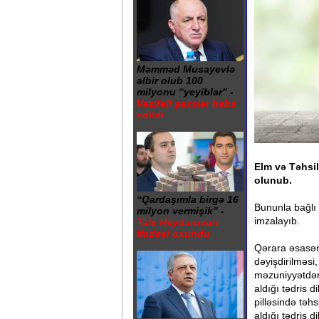
Məmməd Musayevlə
əlbir olub 100
milyonu “yeyiblər” -
Vəzifəli şəxslər həbs
edildi
Elm və Təhsil
olunub.
“Qardaşımla birgə 16
Bununla bağlı 
milyon vermişik” -
imzalayıb.
Tale Heydərovun
ifadəsi oxundu
Qərara əsasən,
dəyişdirilməs
məzuniyyətdən 
aldığı tədris di
pilləsində təhs
aldığı tədris di