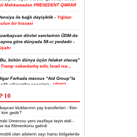
Ali Məhkəmədən PRESEDENT QƏRAR
ensiya ilə bağlı dəyişiklik -
Yığılan
ulun bir hissəsi
Azərbaycan dövlət xərclərinin ÜDM-də
ayına görə dünyada 58-ci yerdədir -
iyahı
“Bu, bütün dünya üçün fəlakət olacaq”
Tramp xəbərdarlıq edir, İsrail isə...
Nigar Fərhada məxsus “Aid Group“la
ağlı şikayətlər səngimir -
VİDEO
P 10
halimizin yarısı bu xəstəlikdən
ziyyət çəkir -
Səbəb
baycan klublarının yay transferləri - Kim
r, kim gedir?
zərbaycanda işçi axtarılır -
nski Umerovu yeni vəzifəyə təyin etdi -
Əməkhaqqı 10 min manatdır
nə isə Klimenkonu gətirdi
Kartdan istədiyiniz qədər köçürmə edə
mobili olan ailələrin sayı hansı bölgələrdə