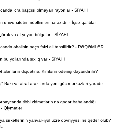
B
11:49
q
anda icra başçısı olmayan rayonlar - SİYAHI
universitetin müəllimləri narazıdır - İşsiz qalıblar
İ
11:34
ü
örək və ət yeyən bölgələr - SİYAHI
anda əhalinin neçə faizi ali təhsillidir? - RƏQƏMLƏR
11:20
s
 bu yollarında sıxlıq var - SİYAHI
M
alanların diqqətinə: Kimlərin ödənişi dayandırılır?
11:04
u
“ Bakı və ətraf ərazilərdə yeni güc mərkəzləri yaradır -
A
10:47
s
rbaycanda tibbi xidmətlərin nə qədər bahalandığı
R
 - Qiymətlər
10:32
Ö
ya şirkətlərinin yanvar-iyul üzrə dövriyyəsi nə qədər olub?
ƏL
10:18
l