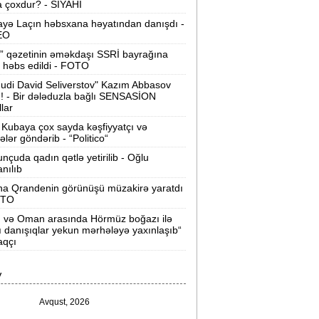
 çoxdur? - SİYAHI
ilərsiniz -
VİDEO
yə Laçın həbsxana həyatından danışdı -
Ər-arvadın yanaraq ölməsinə görə
EO
əbs edilən var -
Evdən 15 min də
” qəzetinin əməkdaşı SSRİ bayrağına
oğurlanıb
 həbs edildi - FOTO
udi David Seliverstov" Kazım Abbasov
Azərbaycanda icra başçısı olmayan
ı! - Bir dələduzla bağlı SENSASİON
ayonlar -
SİYAHI
llar
Kubaya çox sayda kəşfiyyatçı və
ağlanan universitetin müəllimləri
tələr göndərib - “Politico“
arazıdır -
İşsiz qalıblar
nçuda qadın qətlə yetirilib - Oğlu
anılıb
akistanda leysan yağışları -
150-dən
na Qrandenin görünüşü müzakirə yaratdı
çox insan ölüb
OTO
n və Oman arasında Hörmüz boğazı ilə
I Qaregin məhkəmə qarşısına çıxarılır -
ı danışıqlar yekun mərhələyə yaxınlaşıb“
rmənistan tarixində ilk
aqçı
“ABŞ-ın İrana genişmiqyaslı hücumu
V
özlənilir“ -
Qalibaf
Avqust, 2026
n çox çörək və ət yeyən bölgələr -