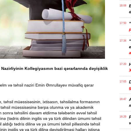
B
18:08
17:50
17:34
e
17:20
 Nazirliyinin Kollegiyasının bəzi qərarlarında dəyişiklik
D
17:05
elm və təhsil naziri Emin Əmrullayev müvafiq qərar
A
16:47
 təhsil müəssisəsinin, ixtisasın, təhsilalma formasının
m
i, təhsil müəssisəsinə bərpa olunma və ya akademik
sonra təhsilini davam etdirmə tələbənin əvvəl təhsil
P
16:29
linə (tədris dilinin ingilis və ya türk dilindən ümumi təhsil
v
il aldığı tədris dilinə və ya ümumi təhsil pilləsində təhsil
linin ingilis və ya türk dilinə dəyişdirilməsi halları istisna