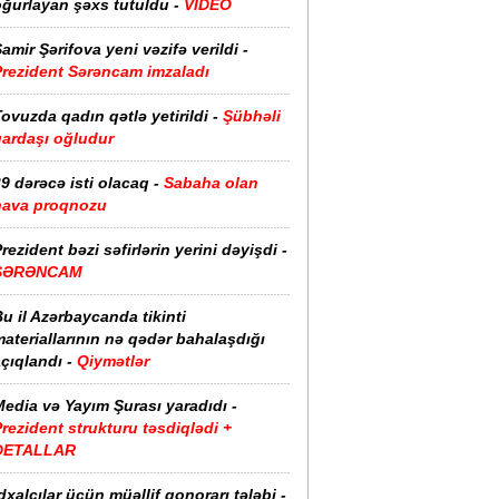
oğurlayan şəxs tutuldu -
VİDEO
amir Şərifova yeni vəzifə verildi -
Prezident Sərəncam imzaladı
ovuzda qadın qətlə yetirildi -
Şübhəli
qardaşı oğludur
9 dərəcə isti olacaq -
Sabaha olan
hava proqnozu
rezident bəzi səfirlərin yerini dəyişdi -
SƏRƏNCAM
u il Azərbaycanda tikinti
ateriallarının nə qədər bahalaşdığı
çıqlandı -
Qiymətlər
edia və Yayım Şurası yaradıdı -
rezident strukturu təsdiqlədi +
DETALLAR
dxalçılar üçün müəllif qonorarı tələbi -