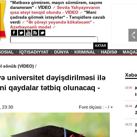
“Mətbəxə girmirəm, maşın sürmürəm, saçımı
daramıram“ - VİDEO
Sevda Yahyayevanın
/ MAQAZIN /
qısa ətəyi tənqid olundu - VİDEO
“Məni
çadrada görmək istəyirlər“ - Tənqidlərə cavab
Sevda Yahy
verdi
“Ər çörəyi yeyəndə kökələcəm“ -
VİDEO
Azərbaycanlı model
AXTAR
SOSIAL
İQTISADIYYAT
DÜNYA
KRIMINAL
HADISƏ
MAQA
Əbədi məşəl sönüb (VİDEO)
/
Xəbə
və universitet dəyişdirilməsi ilə
ni qaydalar tətbiq olunacaq -
K
19:00
t
, 23:30
Font ölçüsü :
-
/
+
18:44
1
18:25