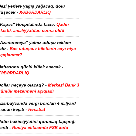
əzi yerlərə yağış yağacaq, dolu
düşəcək -
XƏBƏRDARLIQ
“Kəpəz“ Hospitalında faciə:
Qadın
plastik əməliyyatdan sonra öldü
“Azərlotereya” yalnız uduşu reklam
dir -
Bəs uduşsuz biletlərin sayı niyə
açıqlanmır?
Həftəsonu güclü külək əsəcək -
XƏBƏRDARLIQ
ollar neçəyə olacaq? -
Mərkəzi Bank 3
günlük məzənnəni açıqladı
zərbaycanda vergi borcları 4 milyard
anatı keçib -
Hesabat
utin hakimiyyətini qorumaq tapşırığı
erib -
Rusiya elitasında FSB xofu