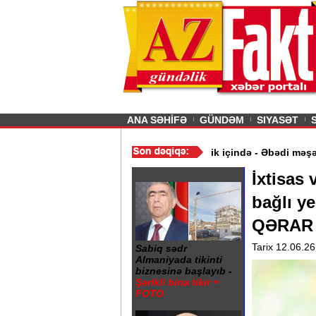
26
şın sürmürəm, saçımı
Previous
ANA SƏHİFƏ
GÜNDƏM
SIYASƏT
 qiymət aldı
/
Gəncə şəhərində 20 Yanvar abidəsi zibillik içində - 
İxtisas 
bağlı ye
QƏRAR
Tarix 12.06.26
Sabiq sədr
Almaniyada tikinti
biznesinə başlayıb -
Şərikli bina tikir +
FOTO