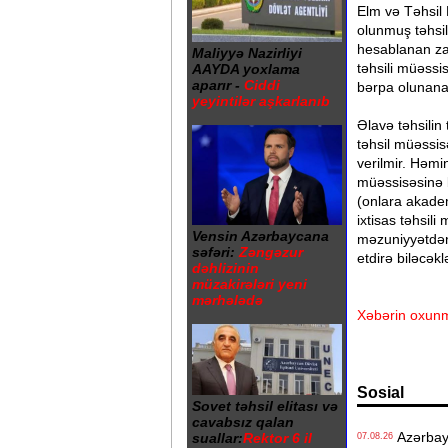
Elm və Təhsil 
olunmuş təhsil
hesablanan za
Maliyyə Nazirliyi
təhsili müəssi
AAYDA yoxlama
aparır -
Ciddi
bərpa olunana
yeyintilər aşkarlanıb
Əlavə təhsilin 
təhsil müəssis
verilmir. Həmi
müəssisəsinə 
(onlara akadem
ixtisas təhsil
Vensin Azərbaycana
məzuniyyətdən 
səfəri:
Zəngəzur
etdirə biləcəkl
dəhlizinin
müzakirələri yeni
mərhələdə
Xəbərin oxunm
Sosial
Sovet təhsil elitası və
cavabsız qalan
Azərbayc
suallar:
Rektor 6 il
07.08.26