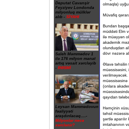
Deputat Cavanşir
olmaqla) uyğu
Feyziyev Londonda
milyonluq mülklər
Müvafiq qərara 
alıb -
SİYAHI
Bundan başqa, 
müddəti Elm və
ilə müəyyən o
akademik məzun
olunduqdan al
dövr nəzərə a
Saleh Məmmədov 1
ilə 176 milyon manat
artıq vəsait xərcləyib
Əlavə təhsilin 
-
RƏSMİ
müəssisəsini, 
verilməyəcək. 
müəssisəsinə 
(onlara akadem
müəssisəsində
qayıdan tələbə 
Leysan Məmmədovun
Həmçinin xüsus
fəaliyyəti
təhsil müəssisə
araşdırılacaq….-
şərtlə aparılır
Milyonlar necə
imtahanının və
xərclənir?