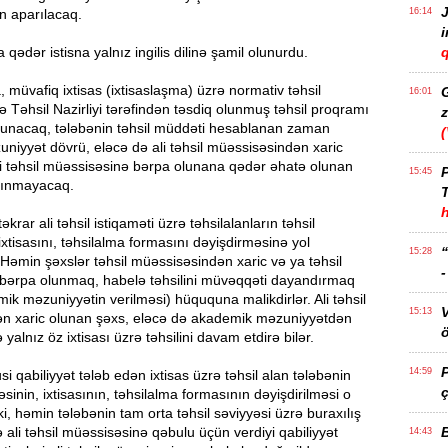
J
n aparılacaq.
16:14
qədər istisna yalnız ingilis dilinə şamil olunurdu.
q
müvafiq ixtisas (ixtisaslaşma) üzrə normativ təhsil
16:01
 Təhsil Nazirliyi tərəfindən təsdiq olunmuş təhsil proqramı
z
lunacaq, tələbənin təhsil müddəti hesablanan zaman
iyyət dövrü, eləcə də ali təhsil müəssisəsindən xaric
i təhsil müəssisəsinə bərpa olunana qədər əhatə olunan
P
15:45
lınmayacaq.
T
təkrar ali təhsil istiqaməti üzrə təhsilalanların təhsil
ixtisasını, təhsilalma formasını dəyişdirməsinə yol
15:28
Həmin şəxslər təhsil müəssisəsindən xaric və ya təhsil
bərpa olunmaq, habelə təhsilini müvəqqəti dayandırmaq
ik məzuniyyətin verilməsi) hüququna malikdirlər. Ali təhsil
15:13
n xaric olunan şəxs, eləcə də akademik məzuniyyətdən
ö
yalnız öz ixtisası üzrə təhsilini davam etdirə bilər.
14:59
i qabiliyyət tələb edən ixtisas üzrə təhsil alan tələbənin
ç
sinin, ixtisasının, təhsilalma formasının dəyişdirilməsi o
 ki, həmin tələbənin tam orta təhsil səviyyəsi üzrə buraxılış
 ali təhsil müəssisəsinə qəbulu üçün verdiyi qabiliyyət
14:43