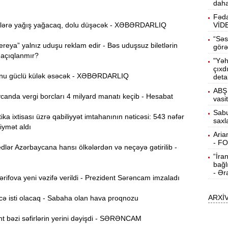
daha
b
Fəda
lərə yağış yağacaq, dolu düşəcək - XƏBƏRDARLIQ
VİD
10:50
h
“Səs
reya” yalnız uduşu reklam edir - Bəs uduşsuz biletlərin
görə
 açıqlanmır?
"Yəh
10:34
çıxd
r
nu güclü külək əsəcək - XƏBƏRDARLIQ
deta
ABŞ 
B
anda vergi borcları 4 milyard manatı keçib - Hesabat
10:17
vasi
n
Sabu
ika ixtisası üzrə qabiliyyət imtahanının nəticəsi: 543 nəfər
saxl
P
iymət aldı
10:02
Aria
- F
lər Azərbaycana hansı ölkələrdən və neçəyə gətirilib -
“İra
I
9:48
bağl
E
- Ər
ifova yeni vəzifə verildi - Prezident Sərəncam imzaladı
9:32
ARXİ
g
ə isti olacaq - Sabaha olan hava proqnozu
Ə
t bəzi səfirlərin yerini dəyişdi - SƏRƏNCAM
9:15