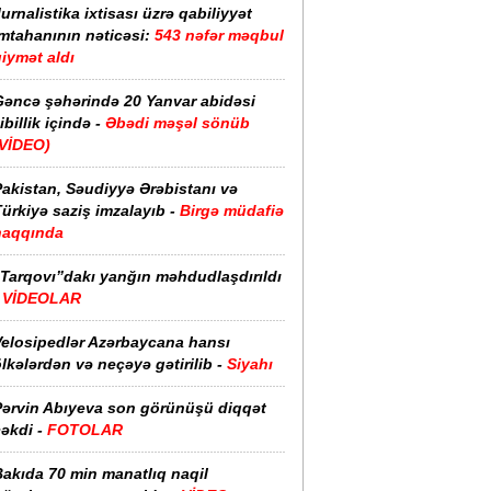
urnalistika ixtisası üzrə qabiliyyət
imtahanının nəticəsi:
543 nəfər məqbul
iymət aldı
Gəncə şəhərində 20 Yanvar abidəsi
ibillik içində -
Əbədi məşəl sönüb
(VİDEO)
akistan, Səudiyyə Ərəbistanı və
ürkiyə saziş imzalayıb -
Birgə müdafiə
haqqında
“Tarqovı”dakı yanğın məhdudlaşdırıldı
-
VİDEOLAR
Velosipedlər Azərbaycana hansı
lkələrdən və neçəyə gətirilib -
Siyahı
Pərvin Abıyeva son görünüşü diqqət
əkdi -
FOTOLAR
Bakıda 70 min manatlıq naqil