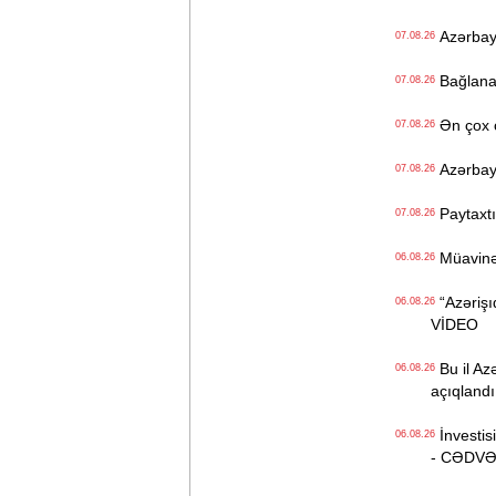
Azərbayc
07.08.26
Bağlanan 
07.08.26
Ən çox ç
07.08.26
Azərbayc
07.08.26
Paytaxtın
07.08.26
Müavinət 
06.08.26
“Azərişıq
06.08.26
VİDEO
Bu il Azə
06.08.26
açıqlandı
İnvestisi
06.08.26
- CƏDV