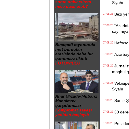
sonra universitetə
Siyahı
necə daxil olub?
Bəzi yer
07.08.26
“Azərlote
07.08.26
sayı niyə
Həftəso
07.08.26
Binəqədi rayonunda
neft buruqları
ərazisində daha bir
Azərbayc
07.08.26
qanunsuz tikinti -
FOTO/VİDEO
Jurnalist
07.08.26
məqbul q
Velosiped
07.08.26
Siyahı
Anar Əlizadə-Mübariz
Samir Şər
Mənsimov
07.08.26
qarşıdurması -
Kompromat savaşı
39 dərəc
07.08.26
yenidən başlayıb
Preziden
07.08.26