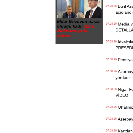
Bu il Azə
07.08.26
açıqlandı
Eldar Əzizovun narazı
Media və 
07.08.26
olduğu kadr:
Xalid
DETALL
Ələkbərov yola
salınır...
İdxalçıla
07.08.26
PRESED
Pensiya i
07.08.26
Azərbayc
07.08.26
yerdədir 
Nigar Fə
07.08.26
VİDEO
Əhalimizi
07.08.26
Azərbayc
07.08.26
Kartdan i
07.08.26