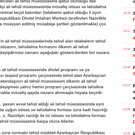
ticələri ali təhsil müəssisəsinə qəbul olunduğu ildə
iyi ali təhsil müəssisəsində müvafiq ixtisas və təhsilalma
inimal keçid balından (tələbənin qəbul olduğu il üçün
S
14:26
spublikası Dövlət İmtahan Mərkəzi tərəfindən Nazirliklə
a müəyyən edilmiş müsabiqə şərtləri gözlənilməklə) çox
T
14:11
rin ali təhsil müəssisələrində təhsil alan tələbələrin təhsil
xtisasını, təhsilalma formasını ölkənin ali təhsil
3
13:56
əyişdirməsi zamanı aşağıdakı göstəricilərdən biri nəzərə
P
13:40
in ali təhsil müəssisəsində dövlət proqramı və ya
sı təqaüd proqramı çərçivəsində təhsil alan Azərbaycan
təndaşının ali təhsil müəssisəsini ölkənin ali təhsil
B
13:23
dəyişməsi yalnız həmin proqram çərçivəsində təhsilinə
m
i halda müvafiq qayda nəzərə alınmaqla həyata keçirilir.
a
 şəxsin əvvəl təhsil aldığı ali təhsil müəssisəsində eyni
da uyğun ixtisas və təhsilalma forması üzrə kadr hazırlığı
M
13:08
o, Nazirliyin razılığı ilə öz ixtisası və təhsilalma forması
P
təhsil müəssisəsinə bərpa oluna bilərlər.
s üzrə normativ təhsil müddəti Azərbaycan Respublikası
İ
12:54