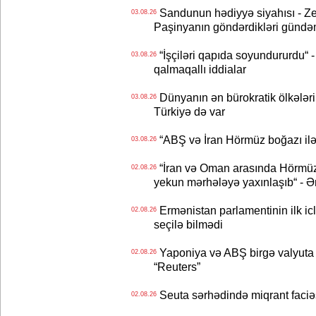
Sandunun hədiyyə siyahısı - Ze
03.08.26
Paşinyanın göndərdikləri gündə
“İşçiləri qapıda soyundururdu“ - 
03.08.26
qalmaqallı iddialar
Dünyanın ən bürokratik ölkələri
03.08.26
Türkiyə də var
“ABŞ və İran Hörmüz boğazı ilə b
03.08.26
“İran və Oman arasında Hörmüz b
02.08.26
yekun mərhələyə yaxınlaşıb“ - Ə
Ermənistan parlamentinin ilk icl
02.08.26
seçilə bilmədi
Yaponiya və ABŞ birgə valyuta 
02.08.26
“Reuters”
Seuta sərhədində miqrant faciəsi
02.08.26