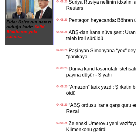
Suriya Rusiya neftinin idxalını 
04.08.26
Reuters
Pentaqon həyəcanda: Böhran ü
04.08.26
Eldar Əzizovun narazı
olduğu kadr:
Xalid
Ələkbərov yola
ABŞ-dan İrana nüvə şərti: Uran eh
04.08.26
salınır...
tələb irəli sürüldü
Paşinyan Simonyana “yox” deyib
04.08.26
“panikaya
Dünya kənd təsərrüfatı istehsalı
04.08.26
payına düşür - Siyahı
“Amazon“ tarix yazdı: Şirkətin ba
04.08.26
ötdü
“ABŞ ordusu İrana qarşı quru əmə
04.08.26
Rezai
Zelenski Umerovu yeni vəzifəyə t
03.08.26
Klimenkonu gətirdi