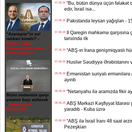
“Bu, bütün dünya üçün fəlakət o
07.08.26
edir, İsrail isə...
Pakistanda leysan yağışları - 1
07.08.26
II Qaregin məhkəmə qarşısına çı
07.08.26
“Azəraqrar”ın əsl
tarixində ilk
rəhbəri kimdir? -
Nazirin sabiq
komandirinin maaşı 7
“ABŞ-ın İrana genişmiqyaslı hüc
07.08.26
dəfə artırılıb?
Husilər Səudiyyə Ərəbistanını vu
07.08.26
Ermənistan suriyalı ermənilərə p
06.08.26
ayırıb
“Netanyahu ilə aramızda fikir ayr
06.08.26
Bizim iradəmizə qarşı
çıxanın başı əziləcək
ABŞ Mərkəzi Kəşfiyyat İdarəsi g
06.08.26
-
Azərbaycan
yaradıb - Kuba üzrə
Prezidenti
“ABŞ ilə İsrail İranı 48 saat ərzi
05.08.26
Pezeşkian