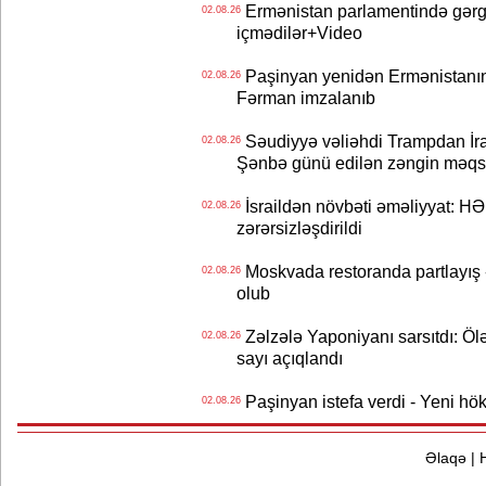
Ermənistan parlamentində gərgi
02.08.26
içmədilər+Video
Paşinyan yenidən Ermənistanın B
02.08.26
Fərman imzalanıb
Səudiyyə vəliəhdi Trampdan İran
02.08.26
Şənbə günü edilən zəngin məqs
İsraildən növbəti əməliyyat: HƏ
02.08.26
zərərsizləşdirildi
Moskvada restoranda partlayış
02.08.26
olub
Zəlzələ Yaponiyanı sarsıtdı: Öl
02.08.26
sayı açıqlandı
Paşinyan istefa verdi - Yeni hök
02.08.26
Əlaqə
|