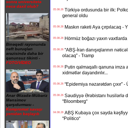
sonra universitetə
necə daxil olub?
Türkiyə ordusunda bir ilk: Polk
05.08.26
general oldu
Maskın raketi Aya çırpılacaq - 
05.08.26
Hörmüz boğazı yaxın vaxtlarda 
05.08.26
Binəqədi rayonunda
neft buruqları
“ABŞ-İran danışıqlarının nəticə
05.08.26
ərazisində daha bir
olacaq” - Tramp
qanunsuz tikinti -
FOTO/VİDEO
Putin qalmaqallı qanuna imza at
05.08.26
xidmətlər dayandırılır...
“Epidemiya nəzarətdən çıxır” -
05.08.26
Səudiyyə Ərəbistanı husilərlə da
Anar Əlizadə-Mübariz
05.08.26
Mənsimov
“Bloomberg“
qarşıdurması -
Kompromat savaşı
ABŞ Kubaya çox sayda kəşfiyyatç
04.08.26
yenidən başlayıb
“Politico“