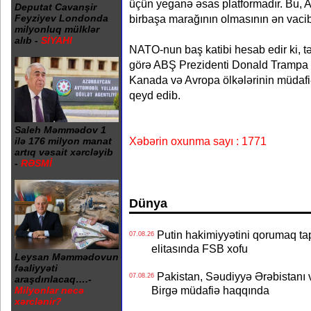
üçün yeganə əsas platformadır. Bu, A
Deputat Cavanşir
birbaşa marağının olmasının ən vacib
Feyziyev Londonda
milyonluq mülklər
alıb -
SİYAHI
NATO-nun baş katibi hesab edir ki, tə
görə ABŞ Prezidenti Donald Trampa m
Kanada və Avropa ölkələrinin müdafiə 
qeyd edib.
Saleh Məmmədov 1
Xəbərin oxunma sayı : 1771
ilə 176 milyon manat
artıq vəsait xərcləyib
-
RƏSMİ
Dünya
Putin hakimiyyətini qorumaq tapş
07.08.26
elitasında FSB xofu
Leysan Məmmədovun
fəaliyyəti
Pakistan, Səudiyyə Ərəbistanı v
07.08.26
araşdırılacaq….-
Birgə müdafiə haqqında
Milyonlar necə
xərclənir?