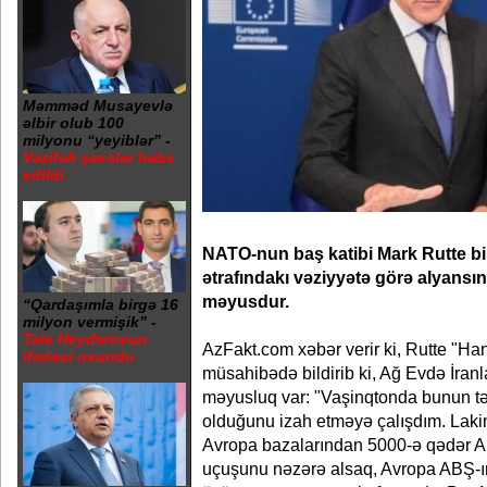
Məmməd Musayevlə
əlbir olub 100
milyonu “yeyiblər” -
Vəzifəli şəxslər həbs
edildi
NATO-nun baş katibi Mark Rutte bild
ətrafındakı vəziyyətə görə alyansı
məyusdur.
“Qardaşımla birgə 16
milyon vermişik” -
Tale Heydərovun
AzFakt.com xəbər verir ki, Rutte "Han
ifadəsi oxundu
müsahibədə bildirib ki, Ağ Evdə İran
məyusluq var: "Vaşinqtonda bunun tək
olduğunu izah etməyə çalışdım. Lak
Avropa bazalarından 5000-ə qədər A
uçuşunu nəzərə alsaq, Avropa ABŞ-ı