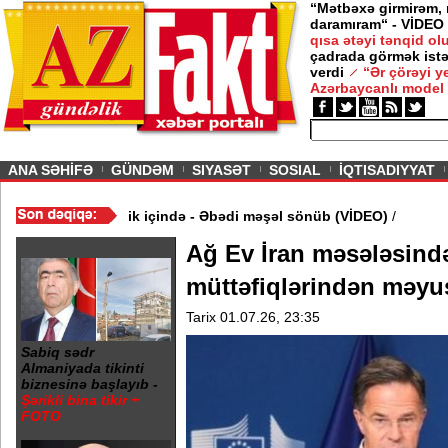
“Mətbəxə girmirəm,
daramıram“ - VİDEO
qısa ətəyi tənqid o
çadrada görmək istə
verdi
“Ər çörəyi 
Azərbaycanlı model
ious
ANA SƏHİFƏ
GÜNDƏM
SIYASƏT
SOSIAL
İQTISADIYYAT
ə 20 Yanvar abidəsi zibillik içində - Əbədi məşəl sönüb (VİDEO)
/
Ağ Ev İran məsələsind
müttəfiqlərindən məyus
Tarix 01.07.26, 23:35
Sabiq sədr
Almaniyada tikinti
biznesinə başlayıb -
Şərikli bina tikir +
FOTO