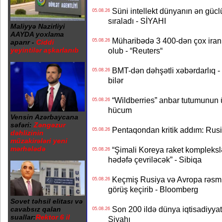
Süni intellekt dünyanın ən güclü
05.08.26
sıraladı - SİYAHI
Maliyyə Nazirliyi
AAYDA yoxlama
Müharibədə 3 400-dən çox iranl
05.08.26
aparır -
Ciddi
yeyintilər aşkarlanıb
olub - “Reuters“
BMT-dən dəhşətli xəbərdarlıq - 
05.08.26
bilər
“Wildberries” anbar tutumunun üçd
05.08.26
hücum
Vensin Azərbaycana
səfəri:
Zəngəzur
Pentaqondan kritik addım: Rusiy
05.08.26
dəhlizinin
müzakirələri yeni
mərhələdə
“Şimali Koreya raket kompleksl
05.08.26
hədəfə çevriləcək” - Sibiqa
Keçmiş Rusiya və Avropa rəsmilə
05.08.26
görüş keçirib - Bloomberg
Sovet təhsil elitası və
Son 200 ildə dünya iqtisadiyyatın
cavabsız qalan
05.08.26
suallar:
Rektor 6 il
Siyahı