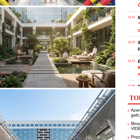
14:42
9
14:25
b
B
14:10
K
M
13:56
TO
13:40
Azər
m
gəli
Bina
Q
13:23
VİD
K
Prez