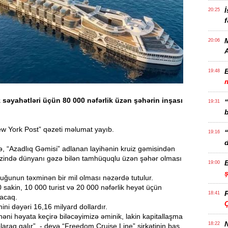
İ
20:25
f
M
20:06
19:48
m
səyahətləri üçün 80 000 nəfərlik üzən şəhərin inşası
19:31
b
w York Post” qəzeti məlumat yayıb.
19:16
d
, “Azadlıq Gəmisi” adlanan layihənin kruiz gəmisindən
 ərzində dünyanı gəzə bilən tamhüquqlu üzən şəhər olması
19:00
uğunun təxminən bir mil olması nəzərdə tutulur.
sakin, 10 000 turist və 20 000 nəfərlik heyət üçün
18:41
lacaq.
Ç
ini dəyəri 16,16 milyard dollardır.
yihəni həyata keçirə biləcəyimizə əminik, lakin kapitallaşma
N
18:22
araq qalır”, - deyə “Freedom Cruise Line” şirkətinin baş