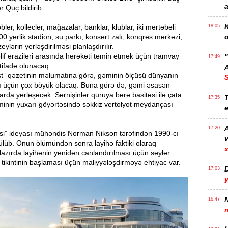
a
r Quç bildirib.
K
ər, kolleclər, mağazalar, banklar, klublar, iki mərtəbəli
18:05
00 yerlik stadion, su parkı, konsert zalı, konqres mərkəzi,
o
ylərin yerləşdirilməsi planlaşdırılır.
if əraziləri arasında hərəkəti təmin etmək üçün tramvay
17:49
tifadə olunacaq.
A
t” qəzetinin məlumatına görə, gəminin ölçüsü dünyanın
rı üçün çox böyük olacaq. Buna görə də, gəmi əsasən
arda yerləşəcək. Sərnişinlər quruya bərə basitəsi ilə çata
T
17:35
minin yuxarı göyərtəsində səkkiz vertolyot meydançası
e
17:20
si” ideyası mühəndis Norman Nikson tərəfindən 1990-cı
v
sürülüb. Onun ölümündən sonra layihə faktiki olaraq
x
Hazırda layihənin yenidən canlandırılması üçün səylər
in tikintinin başlaması üçün maliyyələşdirməyə ehtiyac var.
17:03
N
16:47