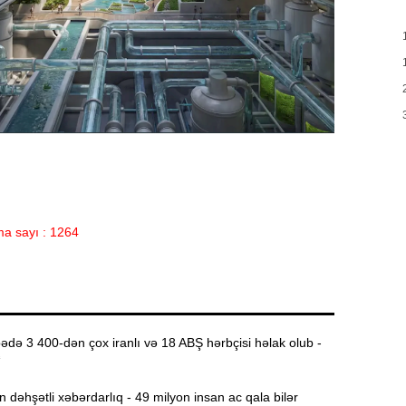
ə
S
11:04
D
“
10:50
E
10:34
-
“
10:17
a sayı : 1264
q
T
10:02
də 3 400-dən çox iranlı və 18 ABŞ hərbçisi həlak olub -
A
9:48
“
əhşətli xəbərdarlıq - 49 milyon insan ac qala bilər
P
9:32