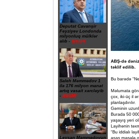
Deputat Cavanşir
Feyziyev Londonda
milyonluq mülklər
alıb -
SİYAHI
ABŞ-də dəniz 
təklif edilib.
Bu barədə “Ne
Saleh Məmmədov 1
ilə 176 milyon manat
Məlumata görə
artıq vəsait xərcləyib
-
RƏSMİ
çox, iki-üç il
planlaşdırılır.
Gəminin uzunl
Burada 50 000 
yaşayış yeri o
Layihənin təxm
“Bu iddialı la
Leysan Məmmədovun
əsas məsələ ol