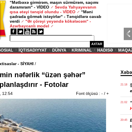
“Mətbəxə girmirəm, maşın sürmürəm, saçımı
daramıram“ - VİDEO
Sevda Yahyayevanın
/ MAQAZIN /
qısa ətəyi tənqid olundu - VİDEO
“Məni
çadrada görmək istəyirlər“ - Tənqidlərə cavab
Sevda Yahy
verdi
“Ər çörəyi yeyəndə kökələcəm“ -
VİDEO
Azərbaycanlı model
AXTAR
SOSIAL
İQTISADIYYAT
DÜNYA
KRIMINAL
HADISƏ
MAQA
haqqı olan ixtisaslar - SİYAHI
/
Xəbə
min nəfərlik “üzən şəhər”
planlaşdırır - Fotolar
21:18
e
, 12:54
Font ölçüsü :
-
/
+
“
21:02
20:45
t