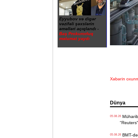
Eyyubov və digər
vəzifəli şəxslərin
əməlləri açıqlandı -
Baş Prokurorluq
məlumat yaydı
Xəbərin oxunm
Dünya
Müharibə
05.08.26
“Reuters
BMT-dən d
05.08.26