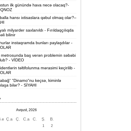
Xocavəndə növbəti köç karvanı yola
stun ilk günündə hava necə olacaq?-
alındı -
FOTOLAR
OQNOZ
balla hansı ixtisaslara qəbul olmaq olar?–
Ali Məhkəmənin hakimi təqaüdə
AHI
öndərildi -
FOTO
yalı milyarder saxlanıldı - Fırıldaqçılıqda
li bilinir
Bakıda qısamüddətli yağış yağacaq,
urlar instaqramda bunları paylaşdılar -
ülək əsəcək -
PROQNOZ
OLAR
Hörmüz boğazı yaxın vaxtlarda
 metrosunda baş verən problemin səbəbi
lub? - VİDEO
enidən açılacaq -
Tramp
identlərin təltifolunma mərasimi keçirilib -
OLAR
“Məni narahat edən rəqib yox,
özümüzük“ -
Qurban Qurbanov
abağ“ “Dinamo“nu keçsə, kiminlə
ılaşa bilər? - SİYAHI
Boşandıqdan sonra əmlak bölgüsü -
Qanun nə deyir?
V
eni hərbi obyektlər istifadəyə verilib -
Avqust, 2026
FOTOLAR
.e
Ç.a
Ç.
C.a
C.
Ş.
B.
əsimidə tikinti qalmaqalı:
“7 ildir bizə
1
2