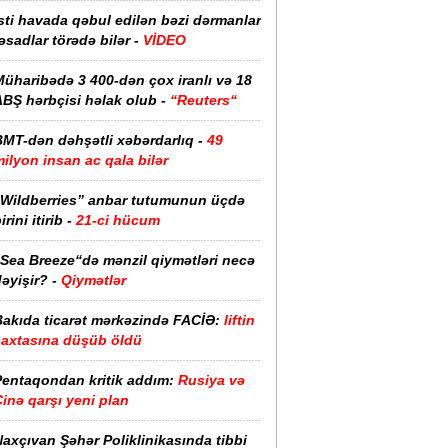
sti havada qəbul edilən bəzi dərmanlar
əsadlar törədə bilər -
VİDEO
üharibədə 3 400-dən çox iranlı və 18
ABŞ hərbçisi həlak olub -
“Reuters“
BMT-dən dəhşətli xəbərdarlıq -
49
ilyon insan ac qala bilər
“Wildberries” anbar tutumunun üçdə
irini itirib -
21-ci hücum
“Sea Breeze“də mənzil qiymətləri necə
əyişir? -
Qiymətlər
Bakıda ticarət mərkəzində FACİƏ:
liftin
şaxtasına düşüb öldü
Pentaqondan kritik addım:
Rusiya və
inə qarşı yeni plan
axçıvan Şəhər Poliklinikasında tibbi