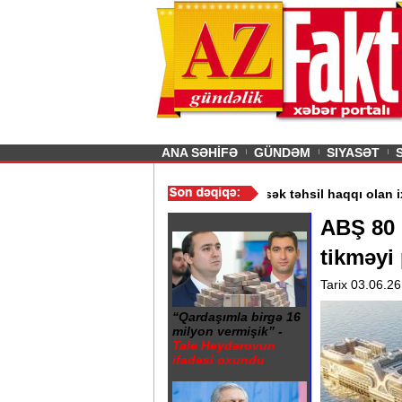
26
şın sürmürəm, saçımı
Previous
ANA SƏHİFƏ
GÜNDƏM
SIYASƏT
arayış 60-80 manata satılır? - VİDEO
/
Kolleclərdə ən yüksək təhsil 
ABŞ 80 
tikməyi 
Tarix 03.06.26
“Qardaşımla birgə 16
milyon vermişik” -
Tale Heydərovun
ifadəsi oxundu