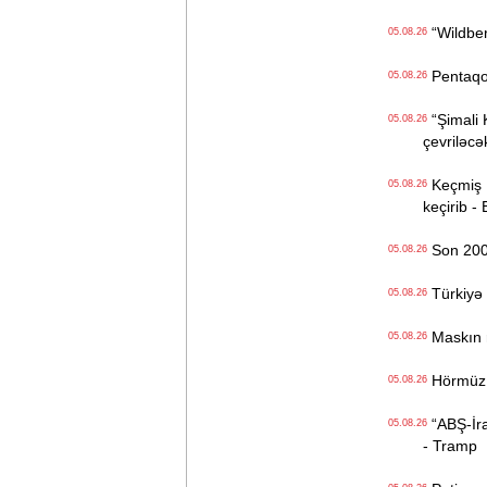
“Wildberr
05.08.26
Pentaqon
05.08.26
“Şimali 
05.08.26
çevriləcə
Keçmiş Ru
05.08.26
keçirib -
Son 200 i
05.08.26
Türkiyə 
05.08.26
Maskın ra
05.08.26
Hörmüz b
05.08.26
“ABŞ-İran
05.08.26
- Tramp