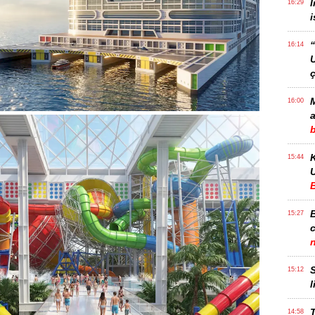
İ
16:29
i
“
16:14
ç
M
16:00
a
15:44
U
B
15:27
S
15:12
l
T
14:58