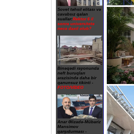
Sovet təhsil elitası və
cavabsız qalan
suallar:
Rektor 6 il
sonra universitetə
necə daxil olub?
Binəqədi rayonunda
neft buruqları
ərazisində daha bir
qanunsuz tikinti -
FOTO/VİDEO
Anar Əlizadə-Mübariz
Mənsimov
qarşıdurması -