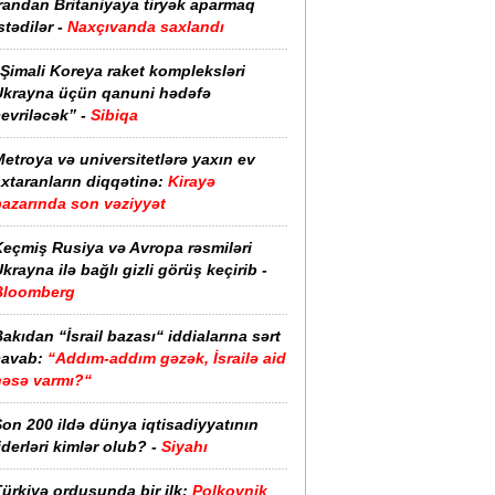
randan Britaniyaya tiryək aparmaq
stədilər -
Naxçıvanda saxlandı
Şimali Koreya raket kompleksləri
Ukrayna üçün qanuni hədəfə
evriləcək” -
Sibiqa
etroya və universitetlərə yaxın ev
xtaranların diqqətinə:
Kirayə
bazarında son vəziyyət
Keçmiş Rusiya və Avropa rəsmiləri
krayna ilə bağlı gizli görüş keçirib -
Bloomberg
akıdan “İsrail bazası“ iddialarına sərt
cavab:
“Addım-addım gəzək, İsrailə aid
nəsə varmı?“
on 200 ildə dünya iqtisadiyyatının
iderləri kimlər olub? -
Siyahı
ürkiyə ordusunda bir ilk:
Polkovnik