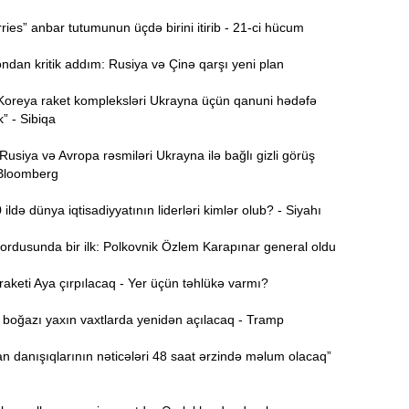
Ə
ies” anbar tutumunun üçdə birini itirib - 21-ci hücum
d
dan kritik addım: Rusiya və Çinə qarşı yeni plan
9:15
Koreya raket kompleksləri Ukrayna üçün qanuni hədəfə
k” - Sibiqa
9:00
siya və Avropa rəsmiləri Ukrayna ilə bağlı gizli görüş
 Bloomberg
S
8:46
d
ldə dünya iqtisadiyyatının liderləri kimlər olub? - Siyahı
8:30
ordusunda bir ilk: Polkovnik Özlem Karapınar general oldu
X
keti Aya çırpılacaq - Yer üçün təhlükə varmı?
18:29
v
oğazı yaxın vaxtlarda yenidən açılacaq - Tramp
P
18:13
 danışıqlarının nəticələri 48 saat ərzində məlum olacaq”
T
a