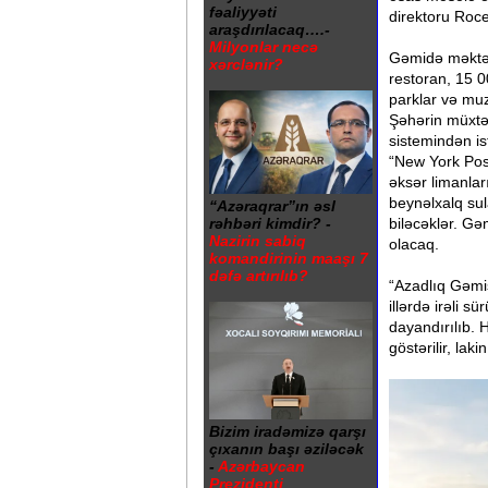
fəaliyyəti
direktoru Roce
araşdırılacaq….-
Milyonlar necə
Gəmidə məktəbl
xərclənir?
restoran, 15 0
parklar və muze
Şəhərin müxtəl
sistemindən is
“New York Pos
əksər limanla
beynəlxalq sul
“Azəraqrar”ın əsl
rəhbəri kimdir? -
biləcəklər. Gə
Nazirin sabiq
olacaq.
komandirinin maaşı 7
dəfə artırılıb?
“Azadlıq Gəmi
illərdə irəli 
dayandırılıb. 
göstərilir, lak
Bizim iradəmizə qarşı
çıxanın başı əziləcək
-
Azərbaycan
Prezidenti