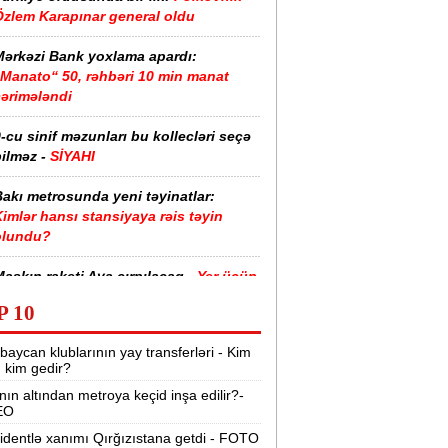
Özlem Karapınar general oldu
Mərkəzi Bank yoxlama apardı:
“Manato“ 50, rəhbəri 10 min manat
cərimələndi
-cu sinif məzunları bu kollecləri seçə
ilməz -
SİYAHI
akı metrosunda yeni təyinatlar:
imlər hansı stansiyaya rəis təyin
olundu?
askın raketi Aya çırpılacaq -
Yer üçün
təhlükə varmı?
P 10
Azərbaycanda donuzlarla bağlı
baycan klublarının yay transferləri - Kim
onitorinqlər keçiriləcək -
AQTA
r, kim gedir?
nın altından metroya keçid inşa edilir?-
abırğası sınıb ürəyinə girmişdi -
EO
ürəkəninə 10 il həbs verildi
identlə xanımı Qırğızıstana getdi - FOTO