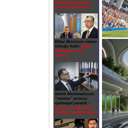
Kompromat savaşı
yenidən başlayıb
Eldar Əzizovun narazı
olduğu kadr:
Xalid
Ələkbərov yola
salınır...
Sahib Məmmədovun
“mənbə” axtarışı
qalmaqal yaratdı -
İşçilərin otağından
dinləyici qurğu tapılıb