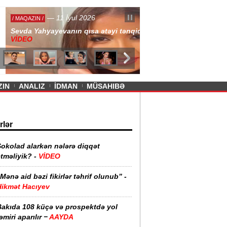
— 11 İyul 2026
ayevanın qısa ətəyi tənqid olundu -
ZIN
ANALIZ
İDMAN
MÜSAHIBƏ
rlər
Şokolad alarkən nələrə diqqət
tməliyik? -
VİDEO
Mənə aid bəzi fikirlər təhrif olunub” -
Hikmət Hacıyev
Bakıda 108 küçə və prospektdə yol
əmiri aparılır −
AAYDA