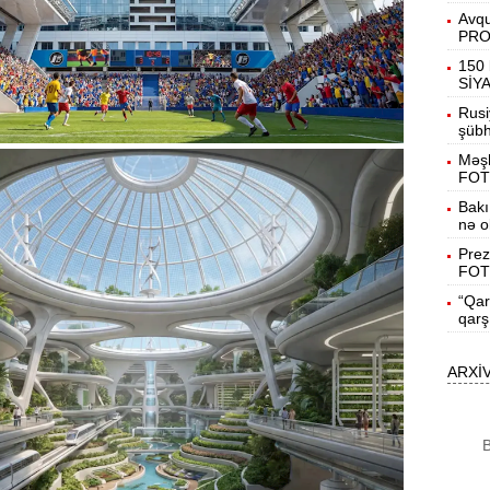
13:08
Avqu
s
PR
150 
12:54
SİY
g
Rusi
şübhə
12:38
Məşh
k
FOT
Bakı
12:21
nə o
y
Prez
FOT
12:06
“Qar
qarş
11:52
ARXİ
Y
11:36
B
N
11:19