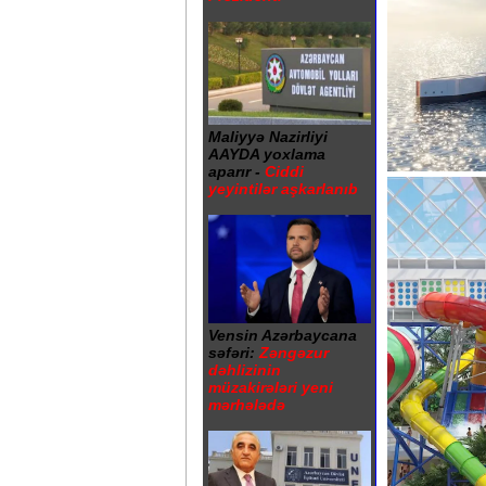
Maliyyə Nazirliyi
AAYDA yoxlama
aparır -
Ciddi
yeyintilər aşkarlanıb
Vensin Azərbaycana
səfəri:
Zəngəzur
dəhlizinin
müzakirələri yeni
mərhələdə