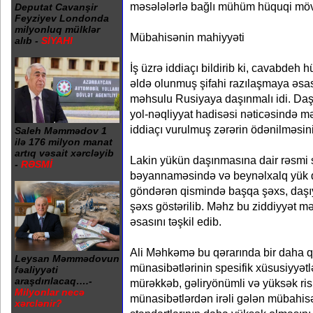
məsələlərlə bağlı mühüm hüquqi möv
Deputat Cavanşir
Feyziyev Londonda
milyonluq mülklər
Mübahisənin mahiyyəti
alıb -
SİYAHI
İş üzrə iddiaçı bildirib ki, cavabdeh 
əldə olunmuş şifahi razılaşmaya əs
məhsulu Rusiyaya daşınmalı idi. Da
yol-nəqliyyat hadisəsi nəticəsində m
iddiaçı vurulmuş zərərin ödənilməsini
Saleh Məmmədov 1
ilə 176 milyon manat
artıq vəsait xərcləyib
Lakin yükün daşınmasına dair rəsmi
-
RƏSMİ
bəyannaməsində və beynəlxalq yük
göndərən qismində başqa şəxs, daşıy
şəxs göstərilib. Məhz bu ziddiyyət
əsasını təşkil edib.
Ali Məhkəmə bu qərarında bir daha q
Leysan Məmmədovun
münasibətlərinin spesifik xüsusiyyətlə
fəaliyyəti
araşdırılacaq….-
mürəkkəb, gəliryönümli və yüksək ris
Milyonlar necə
münasibətlərdən irəli gələn mübahis
xərclənir?