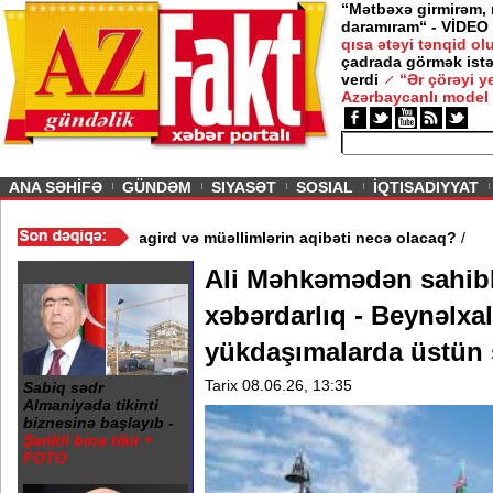
“Mətbəxə girmirəm,
daramıram“ - VİDEO
qısa ətəyi tənqid o
çadrada görmək istə
verdi
“Ər çörəyi 
Azərbaycanlı model
ious
ANA SƏHİFƏ
GÜNDƏM
SIYASƏT
SOSIAL
İQTISADIYYAT
əydə 3 məktəb bağlandı - Şagird və müəllimlərin aqibəti necə ol
Ali Məhkəmədən sahibk
xəbərdarlıq - Beynəlxa
yükdaşımalarda üstün 
Tarix 08.06.26, 13:35
Sabiq sədr
Almaniyada tikinti
biznesinə başlayıb -
Şərikli bina tikir +
FOTO