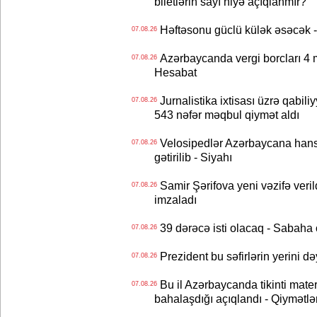
biletlərin sayı niyə açıqlanmır?
Həftəsonu güclü külək əsəcə
07.08.26
Azərbaycanda vergi borcları 4 m
07.08.26
Hesabat
Jurnalistika ixtisası üzrə qabiliy
07.08.26
543 nəfər məqbul qiymət aldı
Velosipedlər Azərbaycana hans
07.08.26
gətirilib - Siyahı
Samir Şərifova yeni vəzifə veri
07.08.26
imzaladı
39 dərəcə isti olacaq - Sabaha
07.08.26
Prezident bu səfirlərin yerini d
07.08.26
Bu il Azərbaycanda tikinti mater
07.08.26
bahalaşdığı açıqlandı - Qiymətlə