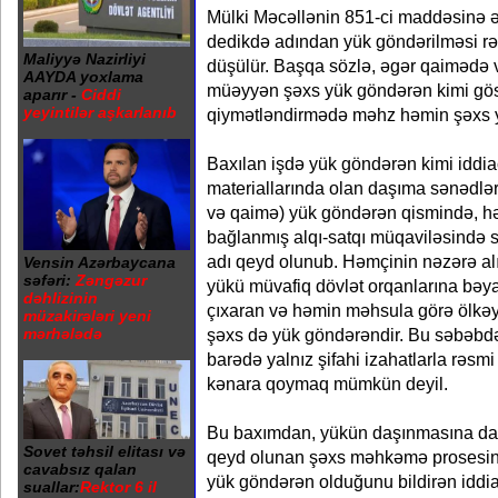
Mülki Məcəllənin 851-ci maddəsinə 
dedikdə adından yük göndərilməsi rə
Maliyyə Nazirliyi
düşülür. Başqa sözlə, əgər qaimədə
AAYDA yoxlama
müəyyən şəxs yük göndərən kimi göstə
aparır -
Ciddi
yeyintilər aşkarlanıb
qiymətləndirmədə məhz həmin şəxs y
Baxılan işdə yük göndərən kimi iddiaçı
materiallarında olan daşıma sənədl
və qaimə) yük göndərən qismində, h
bağlanmış alqı-satqı müqaviləsində 
adı qeyd olunub. Həmçinin nəzərə alı
Vensin Azərbaycana
səfəri:
Zəngəzur
yükü müvafiq dövlət orqanlarına bəya
dəhlizinin
çıxaran və həmin məhsula görə ölkəyə
müzakirələri yeni
mərhələdə
şəxs də yük göndərəndir. Bu səbəbdə
barədə yalnız şifahi izahatlarla rə
kənara qoymaq mümkün deyil.
Bu baxımdan, yükün daşınmasına dai
Sovet təhsil elitası və
qeyd olunan şəxs məhkəmə prosesinə
cavabsız qalan
yük göndərən olduğunu bildirən iddia
suallar:
Rektor 6 il