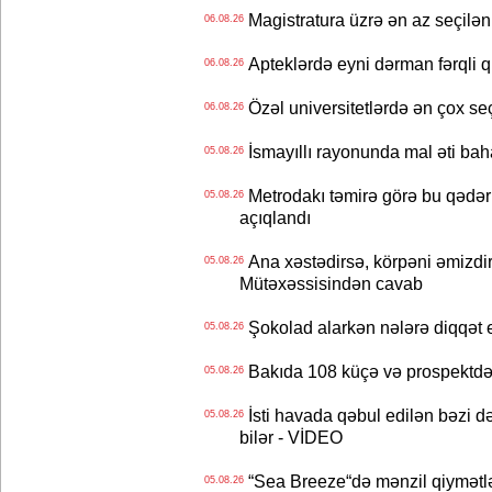
Magistratura üzrə ən az seçilən 
06.08.26
Apteklərdə eyni dərman fərqli q
06.08.26
Özəl universitetlərdə ən çox seç
06.08.26
İsmayıllı rayonunda mal əti ba
05.08.26
Metrodakı təmirə görə bu qədər 
05.08.26
açıqlandı
Ana xəstədirsə, körpəni əmizdir
05.08.26
Mütəxəssisindən cavab
Şokolad alarkən nələrə diqqət 
05.08.26
Bakıda 108 küçə və prospektdə 
05.08.26
İsti havada qəbul edilən bəzi d
05.08.26
bilər - VİDEO
“Sea Breeze“də mənzil qiymətlər
05.08.26