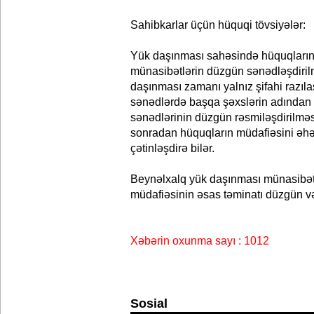
Sahibkarlar üçün hüquqi tövsiyələr:
Yük daşınması sahəsində hüquqların 
münasibətlərin düzgün sənədləşdirilm
daşınması zamanı yalnız şifahi razıl
sənədlərdə başqa şəxslərin adından 
sənədlərinin düzgün rəsmiləşdirilmə
sonradan hüquqların müdafiəsini əhə
çətinləşdirə bilər.
Beynəlxalq yük daşınması münasibətl
müdafiəsinin əsas təminatı düzgün və
Xəbərin oxunma sayı : 1012
Sosial