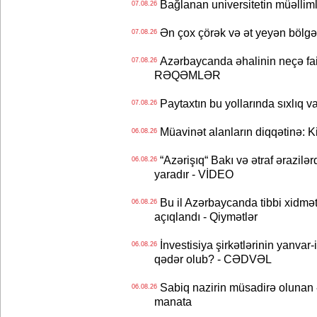
Bağlanan universitetin müəllimlər
07.08.26
Ən çox çörək və ət yeyən bölgə
07.08.26
Azərbaycanda əhalinin neçə faizi 
07.08.26
RƏQƏMLƏR
Paytaxtın bu yollarında sıxlıq v
07.08.26
Müavinət alanların diqqətinə: Ki
06.08.26
“Azərişıq“ Bakı və ətraf ərazilə
06.08.26
yaradır - VİDEO
Bu il Azərbaycanda tibbi xidmət
06.08.26
açıqlandı - Qiymətlər
İnvestisiya şirkətlərinin yanvar-
06.08.26
qədər olub? - CƏDVƏL
Sabiq nazirin müsadirə olunan ə
06.08.26
manata