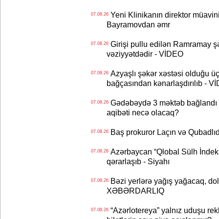
Yeni Klinikanın direktor müavini 
07.08.26
Bayramovdan əmr
Girişi pullu edilən Ramramay şə
07.08.26
vəziyyətdədir - VİDEO
Azyaşlı şəkər xəstəsi olduğu ü
07.08.26
bağçasından kənarlaşdırılıb - V
Gədəbəydə 3 məktəb bağlandı - 
07.08.26
aqibəti necə olacaq?
Baş prokuror Laçın və Qubadl
07.08.26
Azərbaycan “Qlobal Sülh İndek
07.08.26
qərarlaşıb - Siyahı
Bəzi yerlərə yağış yağacaq, do
07.08.26
XƏBƏRDARLIQ
“Azərlotereya” yalnız uduşu rek
07.08.26