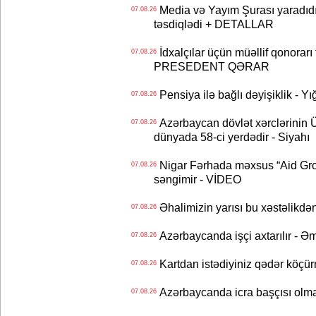
Media və Yayım Şurası yaradıdı 
07.08.26
təsdiqlədi + DETALLAR
İdxalçılar üçün müəllif qonorarı
07.08.26
PRESEDENT QƏRAR
Pensiya ilə bağlı dəyişiklik - Yı
07.08.26
Azərbaycan dövlət xərclərinin
07.08.26
dünyada 58-ci yerdədir - Siyahı
Nigar Fərhada məxsus “Aid Grou
07.08.26
səngimir - VİDEO
Əhalimizin yarısı bu xəstəlikdən
07.08.26
Azərbaycanda işçi axtarılır - Ə
07.08.26
Kartdan istədiyiniz qədər köçür
07.08.26
Azərbaycanda icra başçısı olma
07.08.26