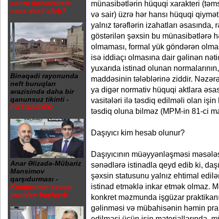
sonra universitetə
münasibətlərin hüquqi xarakteri (təmsi
necə daxil olub?
və sair) üzrə hər hansı hüquqi qiymə
yalnız tərəflərin izahatları əsasında,
göstərilən şəxsin bu münasibətlərə hə
olmaması, formal yük göndərən olması
isə iddiaçı olmasına dair gəlinən nəti
yuxarıda istinad olunan normalarının
Binəqədi rayonunda
maddəsinin tələblərinə ziddir. Nəzərə
neft buruqları
ya digər normativ hüquqi aktlara ə
ərazisində daha bir
qanunsuz tikinti -
vasitələri ilə təsdiq edilməli olan işi
FOTO/VİDEO
təsdiq oluna bilməz (MPM-in 81-ci m
Daşıyıcı kim hesab olunur?
Daşıyıcının müəyyənləşməsi məsələ
Anar Əlizadə-Mübariz
sənədlərə istinadla qeyd edib ki, daşı
Mənsimov
şəxsin statusunu yalnız ehtimal edilə
qarşıdurması -
istinad etməklə inkar etmək olmaz. 
Kompromat savaşı
yenidən başlayıb
konkret məzmunda işgüzar praktikan
gəlinməsi və mübahisənin həmin prakt
edilməsi üçün işin materiallarında, m