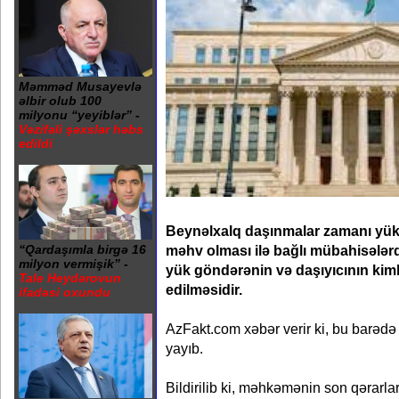
Məmməd Musayevlə
əlbir olub 100
milyonu “yeyiblər” -
Vəzifəli şəxslər həbs
edildi
Beynəlxalq daşınmalar zamanı yü
məhv olması ilə bağlı mübahisələr
“Qardaşımla birgə 16
milyon vermişik” -
yük göndərənin və daşıyıcının ki
Tale Heydərovun
edilməsidir.
ifadəsi oxundu
AzFakt.com xəbər verir ki, bu barə
yayıb.
Bildirilib ki, məhkəmənin son qərarla