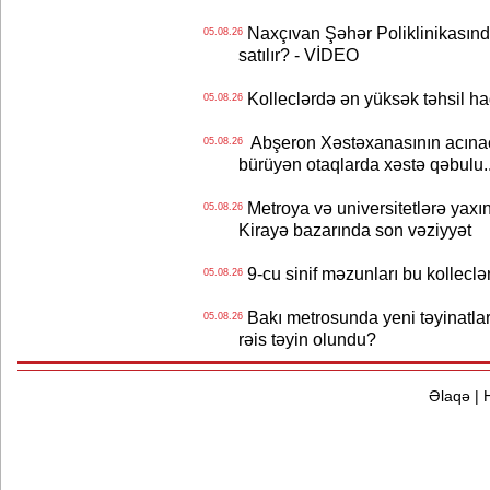
Naxçıvan Şəhər Poliklinikasında
05.08.26
satılır? - VİDEO
Kolleclərdə ən yüksək təhsil haq
05.08.26
Abşeron Xəstəxanasının acınaca
05.08.26
bürüyən otaqlarda xəstə qəbulu..
Metroya və universitetlərə yaxın
05.08.26
Kirayə bazarında son vəziyyət
9-cu sinif məzunları bu kolleclə
05.08.26
Bakı metrosunda yeni təyinatlar
05.08.26
rəis təyin olundu?
Əlaqə
|