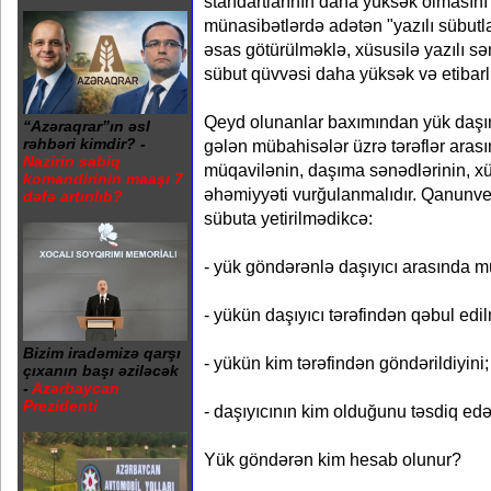
standartlarının daha yüksək olmasını 
münasibətlərdə adətən "yazılı sübutları
əsas götürülməklə, xüsusilə yazılı sə
sübut qüvvəsi daha yüksək və etibarl
Qeyd olunanlar baxımından yük daşın
“Azəraqrar”ın əsl
rəhbəri kimdir? -
gələn mübahisələr üzrə tərəflər aras
Nazirin sabiq
müqavilənin, daşıma sənədlərinin, x
komandirinin maaşı 7
əhəmiyyəti vurğulanmalıdır. Qanunver
dəfə artırılıb?
sübuta yetirilmədikcə:
- yük göndərənlə daşıyıcı arasında 
- yükün daşıyıcı tərəfindən qəbul edil
Bizim iradəmizə qarşı
- yükün kim tərəfindən göndərildiyini;
çıxanın başı əziləcək
-
Azərbaycan
Prezidenti
- daşıyıcının kim olduğunu təsdiq ed
Yük göndərən kim hesab olunur?