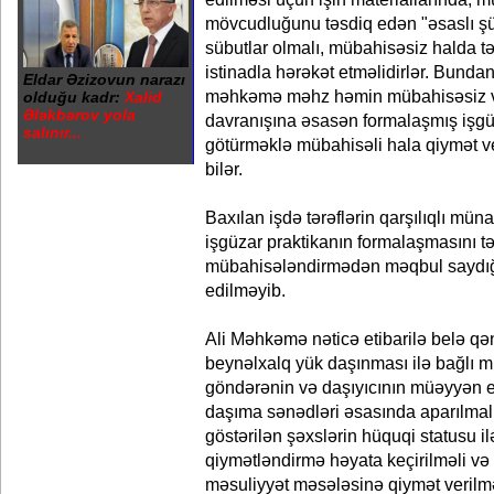
mövcudluğunu təsdiq edən "əsaslı ş
sübutlar olmalı, mübahisəsiz halda tə
istinadla hərəkət etməlidirlər. Bund
Eldar Əzizovun narazı
məhkəmə məhz həmin mübahisəsiz vəz
olduğu kadr:
Xalid
Ələkbərov yola
davranışına əsasən formalaşmış işgü
salınır...
götürməklə mübahisəli hala qiymət v
bilər.
Baxılan işdə tərəflərin qarşılıqlı mün
işgüzar praktikanın formalaşmasını tə
mübahisələndirmədən məqbul saydığı
edilməyib.
Ali Məhkəmə nəticə etibarilə belə qən
beynəlxalq yük daşınması ilə bağlı 
göndərənin və daşıyıcının müəyyən e
daşıma sənədləri əsasında aparılmal
göstərilən şəxslərin hüquqi statusu il
qiymətləndirmə həyata keçirilməli və
məsuliyyət məsələsinə qiymət verilmə