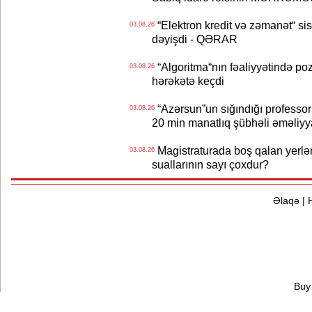
“Elektron kredit və zəmanət“ s
03.08.26
dəyişdi - QƏRAR
“Algoritma“nın fəaliyyətində po
03.08.26
hərəkətə keçdi
“Azərsun”un sığındığı professor
03.08.26
20 min manatlıq şübhəli əməliyy
Magistraturada boş qalan yerlər
03.08.26
suallarının sayı çoxdur?
Əlaqə
|
Buy 