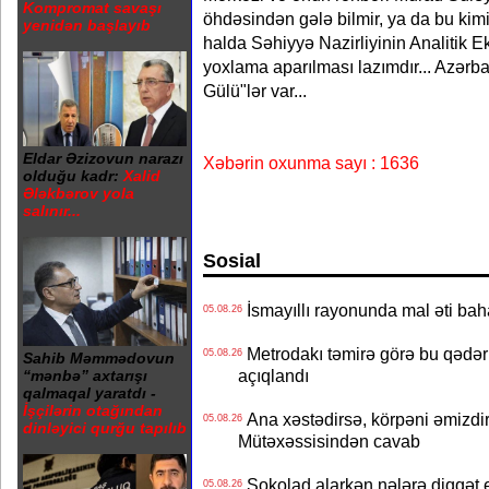
Kompromat savaşı
öhdəsindən gələ bilmir, ya da bu kim
yenidən başlayıb
halda Səhiyyə Nazirliyinin Analitik 
yoxlama aparılması lazımdır... Azərb
Gülü"lər var...
Eldar Əzizovun narazı
Xəbərin oxunma sayı : 1636
olduğu kadr:
Xalid
Ələkbərov yola
salınır...
Sosial
İsmayıllı rayonunda mal əti ba
05.08.26
Metrodakı təmirə görə bu qədər 
05.08.26
Sahib Məmmədovun
açıqlandı
“mənbə” axtarışı
qalmaqal yaratdı -
İşçilərin otağından
Ana xəstədirsə, körpəni əmizdir
05.08.26
dinləyici qurğu tapılıb
Mütəxəssisindən cavab
Şokolad alarkən nələrə diqqət 
05.08.26