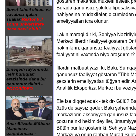
göstərən məkanda müxtəlif estetik pro
Burada qanunsuz şəkildə liposaksiya
Sovet təhsil elitası və
nahiyəsinə müdaxilələr, o cümlədən
cavabsız qalan
suallar:
Rektor 6 il
əməliyyatları icra olunur.
sonra universitetə
necə daxil olub?
Lakin maraqlıdır ki, Səhiyyə Nazirliyi
Mərkəzi illərdir fəaliyyət göstərən Dr
həkimlərin, qanunsuz fəaliyyət göstə
fəaliyyətini vaxtında niyə araşdırmır?
İllərdir mətbuat yazır ki, Bakı, Sumq
Binəqədi rayonunda
qanunsuz fəaliyyət göstərən "Tibb M
neft buruqları
ərazisində daha bir
şəxslərin əməliyyatları tüğyan edir. 
qanunsuz tikinti -
Analitik Ekspertiza Mərkəzi bu vəziyy
FOTO/VİDEO
Elə isə diqqət edək - tək dr- Gülü? 
özüs də saysız qədər. Bakı şəhərində 
mərkəzlərin əksəriyyəti qanunsuz fəal
çoxu nəinki həkim deyillər, ümumiyyət
Anar Əlizadə-Mübariz
Bütün bunlar göstərir ki, Səhiyyə Nazi
Mənsimov
qarşıdurması -
Mərkəzi və onun rəhbəri Murad Süle