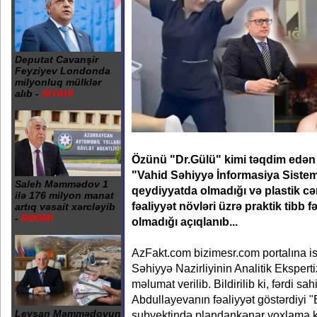
Deputat Cavanşir
Feyziyev Londonda
milyonluq mülklər
alıb -
SİYAHI
Özünü "Dr.Gülü" kimi təqdim edən
"Vahid Səhiyyə İnformasiya Sistemi
Saleh Məmmədov 1
qeydiyyatda olmadığı və plastik cər
ilə 176 milyon manat
fəaliyyət növləri üzrə praktik tibb f
artıq vəsait xərcləyib
-
RƏSMİ
olmadığı açıqlanıb...
AzFakt.com bizimesr.com portalına ist
Səhiyyə Nazirliyinin Analitik Eksper
məlumat verilib. Bildirilib ki, fərdi s
Abdullayevanın fəaliyyət göstərdiyi "B
Leysan Məmmədovun
subyektində plandankənar yoxlama keç