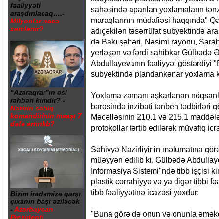
fəaliyyəti
sahəsində aparılan yoxlamaların tən
araşdırılacaq….-
maraqlarının müdafiəsi haqqında" Q
Milyonlar necə
xərclənir?
adıçəkilən təsərrüfat subyektində ara
də Bakı şəhəri, Nəsimi rayonu, Sarab
yerləşən və fərdi sahibkar Gülbədə Ə
Abdullayevanın fəaliyyət göstərdiyi "B
subyektində plandankənar yoxlama ke
“Azəraqrar”ın əsl
Yoxlama zamanı aşkarlanan nöqsanlar
rəhbəri kimdir? -
barəsində inzibati tənbeh tədbirləri g
Nazirin sabiq
komandirinin maaşı 7
Məcəlləsinin 210.1 və 215.1 maddələr
dəfə artırılıb?
protokollar tərtib edilərək müvafiq icr
Səhiyyə Nazirliyinin məlumatına gör
müəyyən edilib ki, Gülbədə Abdulla
İnformasiya Sistemi"ndə tibb işçisi k
plastik cərrahiyyə və ya digər tibbi fə
tibb fəaliyyətinə icazəsi yoxdur:
Bizim iradəmizə qarşı
çıxanın başı əziləcək
-
Azərbaycan
"Buna görə də onun və onunla əməkd
Prezidenti