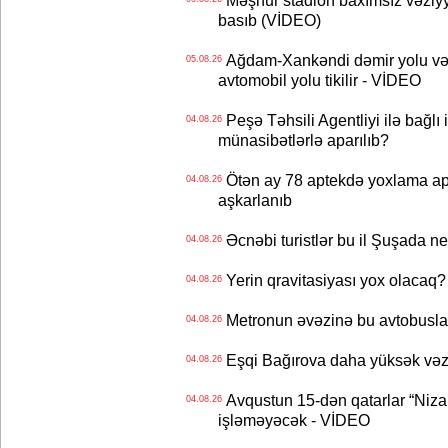
Məşhur stadion baxımsız vəziyy
basıb (VİDEO)
Ağdam-Xankəndi dəmir yolu və
05.08.26
avtomobil yolu tikilir - VİDEO
Peşə Təhsili Agentliyi ilə bağlı i
04.08.26
münasibətlərlə aparılıb?
Ötən ay 78 aptekdə yoxlama apa
04.08.26
aşkarlanıb
Əcnəbi turistlər bu il Şuşada ne
04.08.26
Yerin qravitasiyası yox olaca
04.08.26
Metronun əvəzinə bu avtobuslar
04.08.26
Eşqi Bağırova daha yüksək vəzifə
04.08.26
Avqustun 15-dən qatarlar “Niza
04.08.26
işləməyəcək - VİDEO