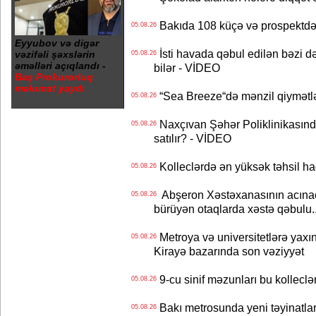
Bakıda 108 küçə və prospektdə 
05.08.26
Eyyubov və digər
İsti havada qəbul edilən bəzi d
vəzifəli şəxslərin
05.08.26
əməlləri açıqlandı -
bilər - VİDEO
Baş Prokurorluq
məlumat yaydı
“Sea Breeze“də mənzil qiymətlər
05.08.26
Naxçıvan Şəhər Poliklinikasında
05.08.26
satılır? - VİDEO
Kolleclərdə ən yüksək təhsil haq
05.08.26
Abşeron Xəstəxanasının acınaca
05.08.26
bürüyən otaqlarda xəstə qəbulu..
Metroya və universitetlərə yaxın
05.08.26
Kirayə bazarında son vəziyyət
9-cu sinif məzunları bu kolleclə
05.08.26
Bakı metrosunda yeni təyinatlar
05.08.26