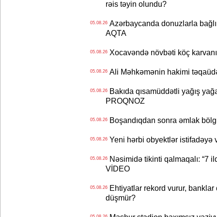
rəis təyin olundu?
Azərbaycanda donuzlarla bağlı m
05.08.26
AQTA
Xocavəndə növbəti köç karvanı
05.08.26
Ali Məhkəmənin hakimi təqaüdə
05.08.26
Bakıda qısamüddətli yağış yağa
05.08.26
PROQNOZ
Boşandıqdan sonra əmlak bölgü
05.08.26
Yeni hərbi obyektlər istifadəyə
05.08.26
Nəsimidə tikinti qalmaqalı: “7 ildi
05.08.26
VİDEO
Ehtiyatlar rekord vurur, banklar q
05.08.26
düşmür?
05.08.26