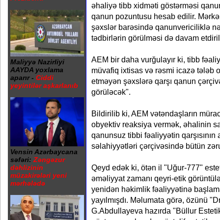
əhaliyə tibb xidməti göstərməsi qan
qanun pozuntusu hesab edilir. Mərkəz
şəxslər barəsində qanunvericiliklə nə
tədbirlərin görülməsi də davam etdirili
AEM bir daha vurğulayır ki, tibb fəal
Maliyyə Nazirliyi
müvafiq ixtisas və rəsmi icazə tələb
AAYDA yoxlama
aparır -
Ciddi
etməyən şəxslərə qarşı qanun çərçivə
yeyintilər aşkarlanıb
görüləcək".
Bildirilib ki, AEM vətəndaşların mürac
obyektiv reaksiya vermək, əhalinin s
qanunsuz tibbi fəaliyyətin qarşısının
səlahiyyətləri çərçivəsində bütün zərur
Vensin Azərbaycana
səfəri:
Zəngəzur
Qeyd edək ki, ötən il "Uğur-777" estet
dəhlizinin
müzakirələri yeni
əməliyyat zamanı qeyri-etik görüntül
mərhələdə
yenidən həkimlik fəaliyyətinə başlama
yayılmışdı. Məlumata görə, özünü "D
G.Abdullayeva hazırda "Büllur Estetik"