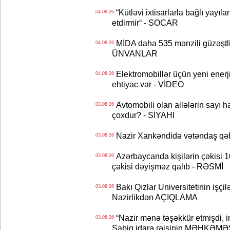
“Kütləvi ixtisarlarla bağlı yayıla
04.08.26
etdirmir“ - SOCAR
MİDA daha 535 mənzili güzəştli şə
04.08.26
ÜNVANLAR
Elektromobillər üçün yeni ener
04.08.26
ehtiyac var - VİDEO
Avtomobili olan ailələrin sayı 
03.08.26
çoxdur? - SİYAHI
Nazir Xankəndidə vətəndaş qəbu
03.08.26
Azərbaycanda kişilərin çəkisi 1
03.08.26
çəkisi dəyişməz qalıb - RƏSMİ
Bakı Qızlar Universitetinin işçil
03.08.26
Nazirlikdən AÇIQLAMA
“Nazir mənə təşəkkür etmişdi, ind
03.08.26
Sabiq idarə rəisinin MƏHKƏMƏ