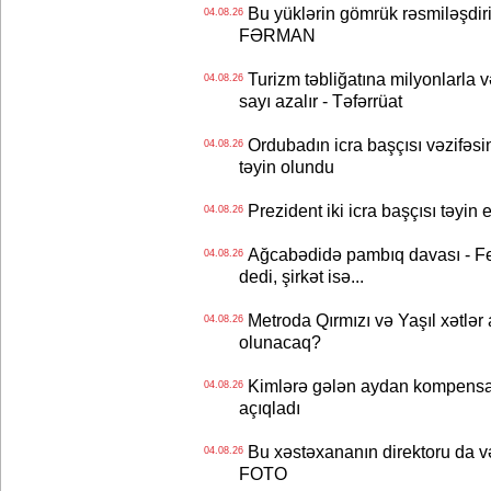
Bu yüklərin gömrük rəsmiləşdiri
04.08.26
FƏRMAN
Turizm təbliğatına milyonlarla və
04.08.26
sayı azalır - Təfərrüat
Ordubadın icra başçısı vəzifəsin
04.08.26
təyin olundu
Prezident iki icra başçısı təyi
04.08.26
Ağcabədidə pambıq davası - Fe
04.08.26
dedi, şirkət isə...
Metroda Qırmızı və Yaşıl xətlər a
04.08.26
olunacaq?
Kimlərə gələn aydan kompensas
04.08.26
açıqladı
Bu xəstəxananın direktoru da və
04.08.26
FOTO