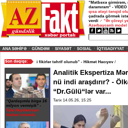
“Mətbəxə girmirəm,
daramıram“ - VİDEO
qısa ətəyi tənqid o
çadrada görmək istə
verdi
“Ər çörəyi 
Azərbaycanlı model
ious
ANA SƏHİFƏ
GÜNDƏM
SIYASƏT
SOSIAL
İQTISADIYYAT
ik? - VİDEO
/
“Mənə aid bəzi fikirlər təhrif olunub” - Hikmət Hacıye
Analitik Ekspertiza Mər
nü indi araşdırır? - Öl
“Dr.Gülü“lər var...
Tarix 14.05.26, 15:25
“Qardaşımla birgə 16
milyon vermişik” -
Tale Heydərovun
ifadəsi oxundu