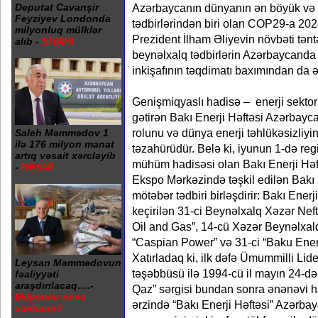
Azərbaycanın dünyanın ən böyük və 
Deputat Cavanşir
Feyziyev Londonda
tədbirlərindən biri olan COP29-a 2024
milyonluq mülklər
Prezident İlham Əliyevin növbəti təntə
alıb -
SİYAHI
beynəlxalq tədbirlərin Azərbaycanda 
inkişafının təqdimatı baxımından da ə
Genişmiqyaslı hadisə – enerji sekto
gətirən Bakı Enerji Həftəsi Azərbayc
rolunu və dünya enerji təhlükəsizliyin
Saleh Məmmədov 1
ilə 176 milyon manat
təzahürüdür. Belə ki, iyunun 1-də re
artıq vəsait xərcləyib
mühüm hadisəsi olan Bakı Enerji Həft
-
RƏSMİ
Ekspo Mərkəzində təşkil edilən Bakı 
mötəbər tədbiri birləşdirir: Bakı Ener
keçirilən 31-ci Beynəlxalq Xəzər Nef
Oil and Gas”, 14-cü Xəzər Beynəlxal
“Caspian Power” və 31-ci “Baku Ene
Xatırladaq ki, ilk dəfə Ümummilli Lid
Leysan Məmmədovun
təşəbbüsü ilə 1994-cü il mayın 24-də 
fəaliyyəti
araşdırılacaq….-
Qaz” sərgisi bundan sonra ənənəvi hal 
Milyonlar necə
ərzində “Bakı Enerji Həftəsi” Azərbay
xərclənir?