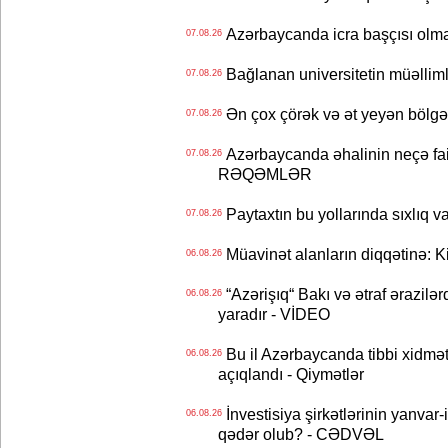
Azərbaycanda icra başçısı olma
07.08.26
Bağlanan universitetin müəllimlər
07.08.26
Ən çox çörək və ət yeyən bölgə
07.08.26
Azərbaycanda əhalinin neçə faizi 
07.08.26
RƏQƏMLƏR
Paytaxtın bu yollarında sıxlıq v
07.08.26
Müavinət alanların diqqətinə: Ki
06.08.26
“Azərişıq“ Bakı və ətraf ərazilə
06.08.26
yaradır - VİDEO
Bu il Azərbaycanda tibbi xidmət
06.08.26
açıqlandı - Qiymətlər
İnvestisiya şirkətlərinin yanvar-
06.08.26
qədər olub? - CƏDVƏL