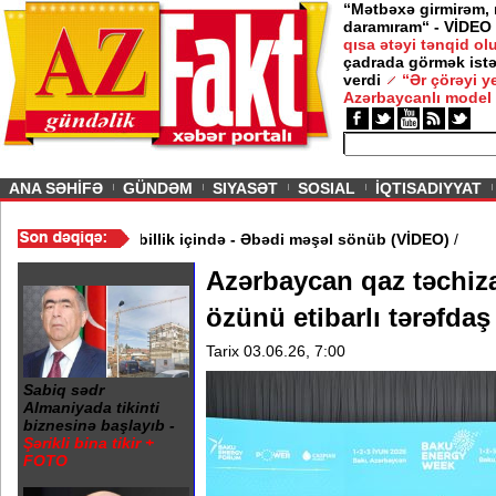
“Mətbəxə girmirəm,
daramıram“ - VİDEO
qısa ətəyi tənqid o
çadrada görmək istə
verdi
“Ər çörəyi 
Azərbaycanlı model
ious
ANA SƏHİFƏ
GÜNDƏM
SIYASƏT
SOSIAL
İQTISADIYYAT
rində 20 Yanvar abidəsi zibillik içində - Əbədi məşəl sönüb (VİD
Azərbaycan qaz təchiza
özünü etibarlı tərəfdaş
Tarix 03.06.26, 7:00
Sabiq sədr
Almaniyada tikinti
biznesinə başlayıb -
Şərikli bina tikir +
FOTO