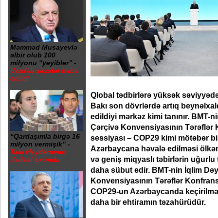
Məmməd Musayevlə
əlbir olub 100
milyonu “yeyiblər” -
Vəzifəli şəxslər həbs
edildi
Qlobal tədbirlərə yüksək səviyyədə
Bakı son dövrlərdə artıq beynəlxalq
edildiyi mərkəz kimi tanınır. BMT-n
Çərçivə Konvensiyasının Tərəflər 
“Qardaşımla birgə 16
sessiyası – COP29 kimi mötəbər bir 
milyon vermişik” -
Azərbaycana həvalə edilməsi ölkə
Tale Heydərovun
və geniş miqyaslı təbirlərin uğurlu 
ifadəsi oxundu
daha sübut edir. BMT-nin İqlim Dəyi
Konvensiyasının Tərəflər Konfrans
COP29-un Azərbaycanda keçirilməsi
daha bir ehtiramın təzahürüdür.