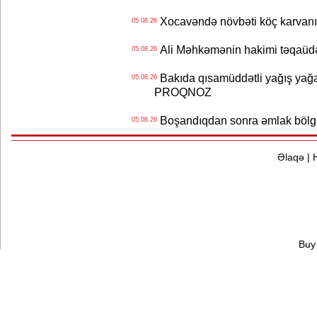
Xocavəndə növbəti köç karvanı
05.08.26
Ali Məhkəmənin hakimi təqaüdə
05.08.26
Bakıda qısamüddətli yağış yağa
05.08.26
PROQNOZ
Boşandıqdan sonra əmlak bölgü
05.08.26
Əlaqə
|
Buy 