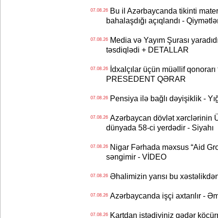
Bu il Azərbaycanda tikinti mater
07.08.26
bahalaşdığı açıqlandı - Qiymətlə
Media və Yayım Şurası yaradıdı 
07.08.26
təsdiqlədi + DETALLAR
İdxalçılar üçün müəllif qonorarı
07.08.26
PRESEDENT QƏRAR
Pensiya ilə bağlı dəyişiklik - Yı
07.08.26
Azərbaycan dövlət xərclərinin
07.08.26
dünyada 58-ci yerdədir - Siyahı
Nigar Fərhada məxsus “Aid Grou
07.08.26
səngimir - VİDEO
Əhalimizin yarısı bu xəstəlikdən
07.08.26
Azərbaycanda işçi axtarılır - Ə
07.08.26
Kartdan istədiyiniz qədər köçür
07.08.26