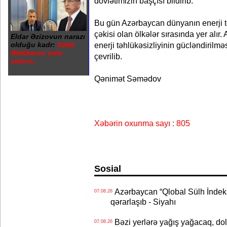
dövlətimizin başçısı bildirib.
Bu gün Azərbaycan dünyanın enerji t
çəkisi olan ölkələr sırasında yer alır
Eldar Əzizovun narazı
olduğu kadr:
Xalid
enerji təhlükəsizliyinin gücləndirilmə
Ələkbərov yola
çevrilib.
salınır...
Qənimət Səmədov
Xəbərin oxunma sayı : 805
Sosial
Azərbaycan “Qlobal Sülh İndek
07.08.26
qərarlaşıb - Siyahı
Bəzi yerlərə yağış yağacaq, do
07.08.26