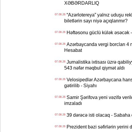
XƏBƏRDARLIQ
“Azərlotereya” yalnız uduşu rek
07.08.26
biletlərin sayı niyə açıqlanmır?
Həftəsonu güclü külək əsəcə
07.08.26
Azərbaycanda vergi borcları 4 m
07.08.26
Hesabat
Jurnalistika ixtisası üzrə qabiliy
07.08.26
543 nəfər məqbul qiymət aldı
Velosipedlər Azərbaycana hans
07.08.26
gətirilib - Siyahı
Samir Şərifova yeni vəzifə veri
07.08.26
imzaladı
39 dərəcə isti olacaq - Sabaha
07.08.26
Prezident bəzi səfirlərin yeri
07.08.26