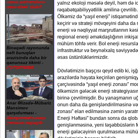
sonra universitetə
yalnız ekoloji məsələ deyil, həm də iq
necə daxil olub?
rəqabətqabiliyyətlilik amilinə çevrilib.
Ölkəmiz də “yaşıl enerji” istiqamətind
keçirir və strateji mövqeyini daha da
enerji və nəqliyyat marşrutlarının k
regional enerji əməkdaşlığının inkişaf
mühüm töhfə verir. Bol enerji resursla
Binəqədi rayonunda
infrastruktur və beynəlxalq səviyyəd
neft buruqları
əsas üstünlüklərimizdir.
ərazisində daha bir
qanunsuz tikinti -
FOTO/VİDEO
Dövlətimizin başçısı qeyd edib ki, iş
ərazilərdə həyata keçirilən genişmiqy
çərçivəsində “yaşıl enerji zonası” mod
ölkəmizin gələcək enerji strategiyası
birinə çevrilmişdir. Bu yanaşmanın uğ
Anar Əlizadə-Mübariz
onun daha da genişləndirilməsinə və 
Mənsimov
zonası” elan edilməsinə zəmin yaratm
qarşıdurması -
Enerji Həftəsi” bundan sonra da qlob
Kompromat savaşı
yenidən başlayıb
genişlənməsinə, yeni təşəbbüslərin 
enerji gələcəyinin qurulmasına mühü