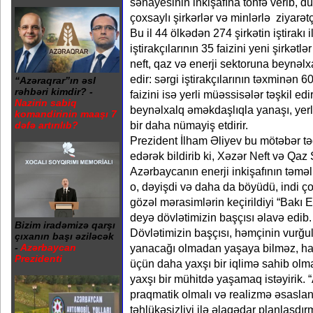
sənayesinin inkişafına töhfə verib, d
çoxsaylı şirkərlər və minlərlə ziyarətç
Bu il 44 ölkədən 274 şirkətin iştirakı i
iştirakçılarının 35 faizini yeni şirkətl
neft, qaz və enerji sektoruna beynə
edir: sərgi iştirakçılarının təxminən 60 
“Azəraqrar”ın əsl
rəhbəri kimdir? -
faizini isə yerli müəssisələr təşkil ed
Nazirin sabiq
beynəlxalq əməkdaşlıqla yanaşı, yerli 
komandirinin maaşı 7
bir daha nümayiş etdirir.
dəfə artırılıb?
Prezident İlham Əliyev bu mötəbər təd
edərək bildirib ki, Xəzər Neft və Qaz
Azərbaycanın enerji inkişafının təmə
o, dəyişdi və daha da böyüdü, indi ço
gözəl mərasimlərin keçirildiyi “Bakı En
deyə dövlətimizin başçısı əlavə edib.
Bizim iradəmizə qarşı
Dövlətimizin başçısı, həmçinin vurğul
çıxanın başı əziləcək
yanacağı olmadan yaşaya bilməz, ham
-
Azərbaycan
Prezidenti
üçün daha yaxşı bir iqlimə sahib olm
yaxşı bir mühitdə yaşamaq istəyirik.
praqmatik olmalı və realizmə əsaslan
təhlükəsizliyi ilə əlaqədar planlaşdı