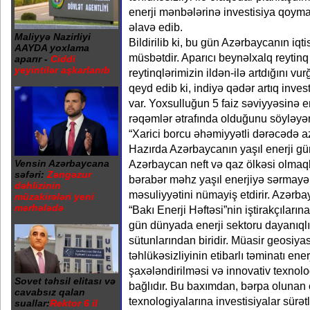
enerji mənbələrinə investisiya qoyma
əlavə edib.
Maliyyə Nazirliyi
Bildirilib ki, bu gün Azərbaycanın iqti
AAYDA yoxlama
müsbətdir. Aparıcı beynəlxalq reytinq 
aparır -
Ciddi
yeyintilər aşkarlanıb
reytinqlərimizin ildən-ilə artdığını vu
qeyd edib ki, indiyə qədər artıq invest
var. Yoxsulluğun 5 faiz səviyyəsinə end
rəqəmlər ətrafında olduğunu söyləyə
“Xarici borcu əhəmiyyətli dərəcədə a
Hazırda Azərbaycanın yaşıl enerji gün
Vensin Azərbaycana
Azərbaycan neft və qaz ölkəsi olmaql
səfəri:
Zəngəzur
bərabər məhz yaşıl enerjiyə sərmayə
dəhlizinin
məsuliyyətini nümayiş etdirir. Azərba
müzakirələri yeni
mərhələdə
“Bakı Enerji Həftəsi”nin iştirakçıların
gün dünyada enerji sektoru dayanıqlı
sütunlarından biridir. Müasir geosiyasi
təhlükəsizliyinin etibarlı təminatı ene
şaxələndirilməsi və innovativ texnolog
Sovet təhsil elitası və
bağlıdır. Bu baxımdan, bərpa olunan 
cavabsız qalan
texnologiyalarına investisiyalar sürətlə
suallar:
Rektor 6 il