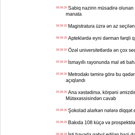
Sabiq nazirin müsadirə olunan ə
06.08.26
manata
Magistratura üzrə ən az seçilən 
06.08.26
Apteklərdə eyni dərman fərqli q
06.08.26
Özəl universitetlərdə ən çox seç
06.08.26
İsmayıllı rayonunda mal əti ba
05.08.26
Metrodakı təmirə görə bu qədər 
05.08.26
açıqlandı
Ana xəstədirsə, körpəni əmizdir
05.08.26
Mütəxəssisindən cavab
Şokolad alarkən nələrə diqqət 
05.08.26
Bakıda 108 küçə və prospektdə 
05.08.26
İsti havada qəbul edilən bəzi d
05.08.26