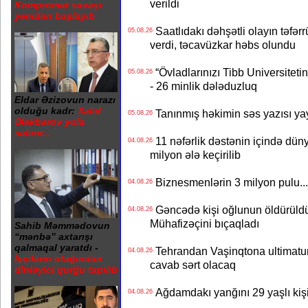
verildi
Kompromat savaşı
yenidən başlayıb
Saatlıdakı dəhşətli olayın təfərr
05.08.26
verdi, təcavüzkar həbs olundu
“Övladlarınızı Tibb Universiteti
05.08.26
- 26 minlik dələduzluq
Eldar Əzizovun narazı
olduğu kadr:
Xalid
Tanınmış həkimin səs yazısı yay
05.08.26
Ələkbərov yola
salınır...
11 nəfərlik dəstənin içində dün
04.08.26
milyon ələ keçirilib
Biznesmenlərin 3 milyon pulu..
04.08.26
Gəncədə kişi oğlunun öldürüldüy
04.08.26
Mühafizəçini bıçaqladı
Sahib Məmmədovun
“mənbə” axtarışı
qalmaqal yaratdı -
Tehrandan Vaşinqtona ultimatu
04.08.26
İşçilərin otağından
cavab sərt olacaq
dinləyici qurğu tapılıb
Ağdamdakı yanğını 29 yaşlı kişi
04.08.26