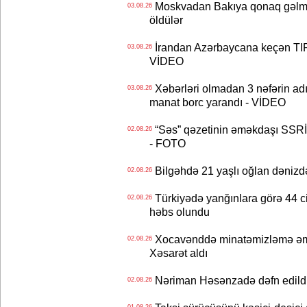
Moskvadan Bakıya qonaq gəlmişd
03.08.26
öldülər
İrandan Azərbaycana keçən TIR-
03.08.26
VİDEO
Xəbərləri olmadan 3 nəfərin adın
03.08.26
manat borc yarandı - VİDEO
“Səs” qəzetinin əməkdaşı SSRİ 
02.08.26
- FOTO
Bilgəhdə 21 yaşlı oğlan dənizdə b
02.08.26
Türkiyədə yanğınlara görə 44 cina
02.08.26
həbs olundu
Xocavənddə minatəmizləmə əm
02.08.26
Xəsarət aldı
Nəriman Həsənzadə dəfn edildi 
02.08.26
01.08.26