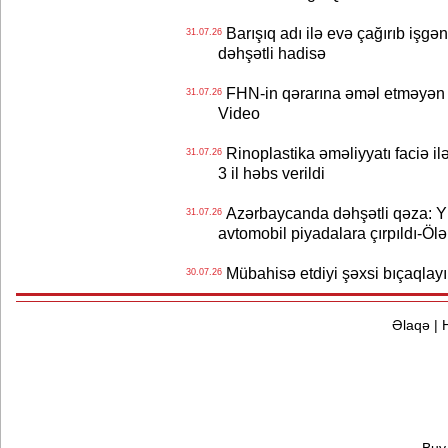
Barışıq adı ilə evə çağırıb işgən
31.07.26
dəhşətli hadisə
FHN-in qərarına əməl etməyən o
31.07.26
Video
Rinoplastika əməliyyatı faciə il
31.07.26
3 il həbs verildi
Azərbaycanda dəhşətli qəza: Y
31.07.26
avtomobil piyadalara çırpıldı-Ölə
Mübahisə etdiyi şəxsi bıçaqlayı
30.07.26
Əlaqə
|
Buy 