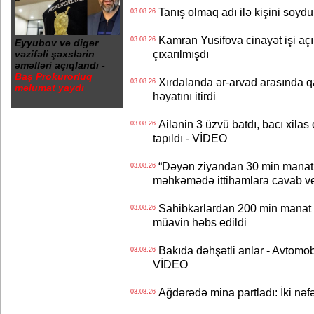
Tanış olmaq adı ilə kişini soydu
03.08.26
Kamran Yusifova cinayət işi açıld
03.08.26
Eyyubov və digər
çıxarılmışdı
vəzifəli şəxslərin
əməlləri açıqlandı -
Baş Prokurorluq
Xırdalanda ər-arvad arasında qa
03.08.26
məlumat yaydı
həyatını itirdi
Ailənin 3 üzvü batdı, bacı xilas
03.08.26
tapıldı - VİDEO
“Dəyən ziyandan 30 min manat
03.08.26
məhkəmədə ittihamlara cavab ve
Sahibkarlardan 200 min manat rü
03.08.26
müavin həbs edildi
Bakıda dəhşətli anlar - Avtomobil
03.08.26
VİDEO
Ağdərədə mina partladı: İki nəfə
03.08.26