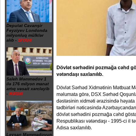
Deputat Cavanşir
Feyziyev Londonda
milyonluq mülklər
alıb -
SİYAHI
Dövlət sərhədini pozmağa cəhd gös
vətəndaşı saxlanılıb.
Saleh Məmmədov 1
ilə 176 milyon manat
Dövlət Sərhəd Xidmətinin Mətbuat M
artıq vəsait xərcləyib
-
RƏSMİ
məlumata görə, DSX Sərhəd Qoşunlar
dəstəsinin xidməti ərazisində həyata
tədbirləri nəticəsində Azərbaycanda
dövlət sərhədini pozmağa cəhd göstə
Respublikası vətəndaşı - 1995-ci il 
Adısa saxlanılıb.
Leysan Məmmədovun