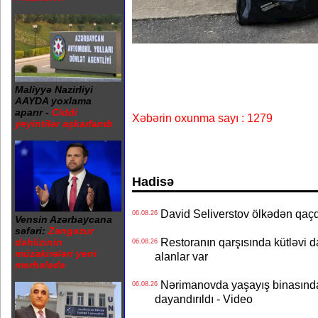
Maliyyə Nazirliyi
AAYDA yoxlama
aparır -
Ciddi
Xəbərin oxunma sayı : 1279
yeyintilər aşkarlanıb
Hadisə
David Seliverstov ölkədən qaç
06.08.26
Vensin Azərbaycana
səfəri:
Zəngəzur
Restoranın qarşısında kütləvi d
dəhlizinin
06.08.26
müzakirələri yeni
alanlar var
mərhələdə
Nərimanovda yaşayış binasındakı 
06.08.26
dayandırıldı - Video