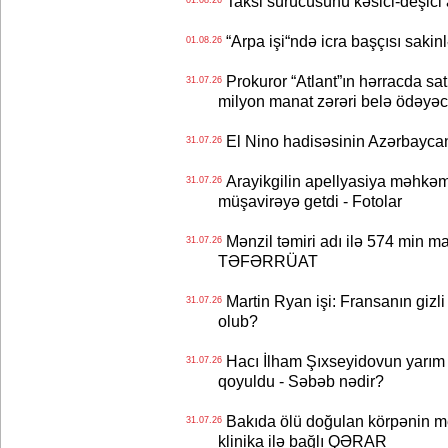
Taksi sürücüsünü kəsici-deşici a
“Arpa işi“ndə icra başçısı sa
01.08.26
Prokuror “Atlant”ın hərracda satı
31.07.26
milyon manat zərəri belə ödəyəc
El Nino hadisəsinin Azərbaycana
31.07.26
Arayikgilin apellyasiya məhkəm
31.07.26
müşavirəyə getdi - Fotolar
Mənzil təmiri adı ilə 574 min ma
31.07.26
TƏFƏRRÜAT
Martin Ryan işi: Fransanın gizli
31.07.26
olub?
Hacı İlham Şıxseyidovun yarım
31.07.26
qoyuldu - Səbəb nədir?
Bakıda ölü doğulan körpənin me
31.07.26
klinika ilə bağlı QƏRAR