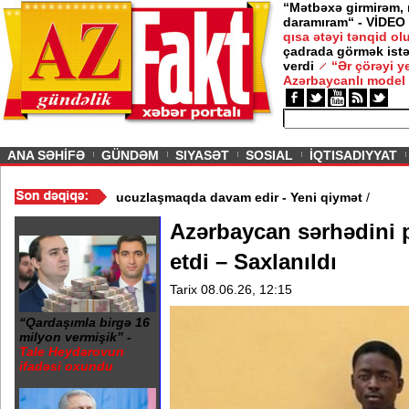
“Mətbəxə girmirəm,
daramıram“ - VİDEO
qısa ətəyi tənqid o
çadrada görmək istə
verdi
“Ər çörəyi 
Azərbaycanlı model
ious
ANA SƏHİFƏ
GÜNDƏM
SIYASƏT
SOSIAL
İQTISADIYYAT
 - Video
/
Azərbaycan nefti ucuzlaşmaqda davam edir - Yeni qiymət
Azərbaycan sərhədini
etdi – Saxlanıldı
Tarix 08.06.26, 12:15
“Qardaşımla birgə 16
milyon vermişik” -
Tale Heydərovun
ifadəsi oxundu