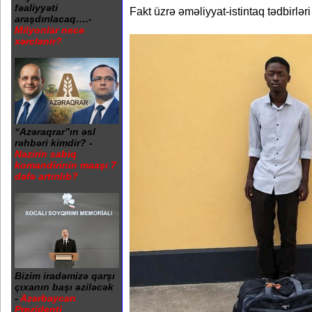
fəaliyyəti
Fakt üzrə əməliyyаt-istintaq tədbirləri
araşdırılacaq….-
Milyonlar necə
xərclənir?
“Azəraqrar”ın əsl
rəhbəri kimdir? -
Nazirin sabiq
komandirinin maaşı 7
dəfə artırılıb?
Bizim iradəmizə qarşı
çıxanın başı əziləcək
-
Azərbaycan
Prezidenti