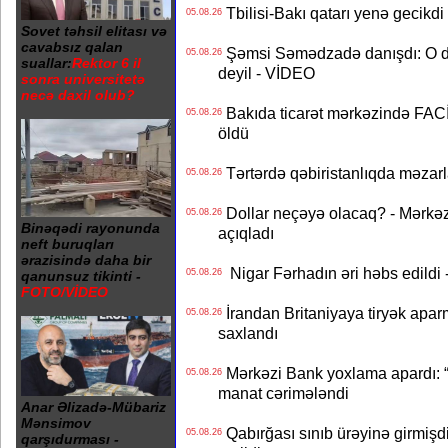
Tbilisi-Bakı qatarı yenə gecikdi 
05.08.26
Sovet təhsil elitası və
cavabsız qalan
Şəmsi Səmədzadə danışdı: O d
05.08.26
suallar:
Rektor 6 il
deyil - VİDEO
sonra universitetə
necə daxil olub?
Bakıda ticarət mərkəzində FACİƏ
05.08.26
öldü
Tərtərdə qəbiristanlıqda məzarla
05.08.26
Dollar neçəyə olacaq? - Mərkə
05.08.26
Binəqədi rayonunda
açıqladı
neft buruqları
ərazisində daha bir
Nigar Fərhadın əri həbs edildi 
05.08.26
qanunsuz tikinti -
FOTO/VİDEO
İrandan Britaniyaya tiryək apar
05.08.26
saxlandı
Mərkəzi Bank yoxlama apardı: “
05.08.26
manat cərimələndi
Anar Əlizadə-Mübariz
Mənsimov
Qabırğası sınıb ürəyinə girmişdi
05.08.26
qarşıdurması -