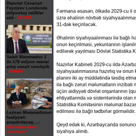
Deputat Cavanşir
Feyziyev Londonda
Fərmana əsasən, ölkədə 2029-cu il o
milyonluq mülklər
üzrə əhalinin növbəti siyahıyaalınmas
alıb -
SİYAHI
31-dək keçiriləcək.
Əhalinin siyahıyaalınması ilə bağlı ha
onun keçirilməsi, yekunlarının işlənil
edilərək yayılması Dövlət Statistika 
Saleh Məmmədov 1
ilə 176 milyon manat
Nazirlər Kabineti 2029-cu ildə Azərb
artıq vəsait xərcləyib
siyahıyaalınmasına hazırlıq və onun ke
-
RƏSMİ
planını iki ay müddətində təsdiq etmə
ilə bağlı zəruri məlumatların inzibat
üçün aidiyyəti dövlət orqanlarının (q
ehtiyatlarında və sistemlərində olan
Statistika Komitəsinin məlumat bazas
edilməsi ilə bağlı tədbirlər görməlidir.
Leysan Məmmədovun
fəaliyyəti
araşdırılacaq….-
Qeyd edək ki, Azərbaycanda sonuncu 
Milyonlar necə
siyahıya alınıb.
xərclənir?