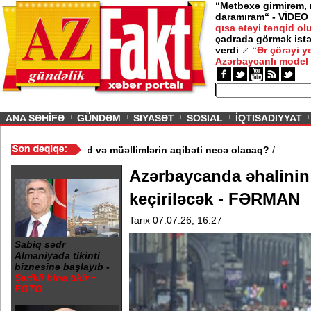
“Mətbəxə girmirəm,
daramıram“ - VİDEO
qısa ətəyi tənqid o
çadrada görmək istə
verdi
“Ər çörəyi 
Azərbaycanlı model
ious
ANA SƏHİFƏ
GÜNDƏM
SIYASƏT
SOSIAL
İQTISADIYYAT
 məktəb bağlandı - Şagird və müəllimlərin aqibəti necə olacaq?
/
Azərbaycanda əhalinin
keçiriləcək - FƏRMAN
Tarix 07.07.26, 16:27
Sabiq sədr
Almaniyada tikinti
biznesinə başlayıb -
Şərikli bina tikir +
FOTO