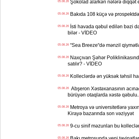
Şokolad alarkən nələrə diqqət 
05.08.26
Bakıda 108 küçə və prospektdə 
05.08.26
İsti havada qəbul edilən bəzi d
05.08.26
bilər - VİDEO
“Sea Breeze“də mənzil qiymətlər
05.08.26
Naxçıvan Şəhər Poliklinikasında
05.08.26
satılır? - VİDEO
Kolleclərdə ən yüksək təhsil haq
05.08.26
Abşeron Xəstəxanasının acınaca
05.08.26
bürüyən otaqlarda xəstə qəbulu..
Metroya və universitetlərə yaxın
05.08.26
Kirayə bazarında son vəziyyət
9-cu sinif məzunları bu kolleclə
05.08.26
Bakı metrosunda yeni təyinatlar
05.08.26