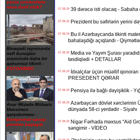
sonra universitetə
necə daxil olub?
39 dərəcə isti olacaq - Sabaha
07.08.26
Prezident bu səfirlərin yerini d
07.08.26
Bu il Azərbaycanda tikinti mater
07.08.26
bahalaşdığı açıqlandı - Qiymətlə
Binəqədi rayonunda
Media və Yayım Şurası yaradıdı 
07.08.26
neft buruqları
ərazisində daha bir
təsdiqlədi + DETALLAR
qanunsuz tikinti -
FOTO/VİDEO
İdxalçılar üçün müəllif qonorarı
07.08.26
PRESEDENT QƏRAR
Pensiya ilə bağlı dəyişiklik - Yı
07.08.26
Azərbaycan dövlət xərclərinin
07.08.26
Anar Əlizadə-Mübariz
dünyada 58-ci yerdədir - Siyahı
Mənsimov
qarşıdurması -
Kompromat savaşı
Nigar Fərhada məxsus “Aid Grou
07.08.26
yenidən başlayıb
səngimir - VİDEO