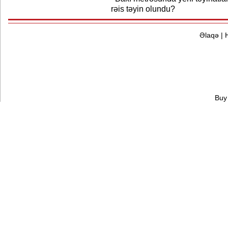
rəis təyin olundu?
Əlaqə
|
Buy 