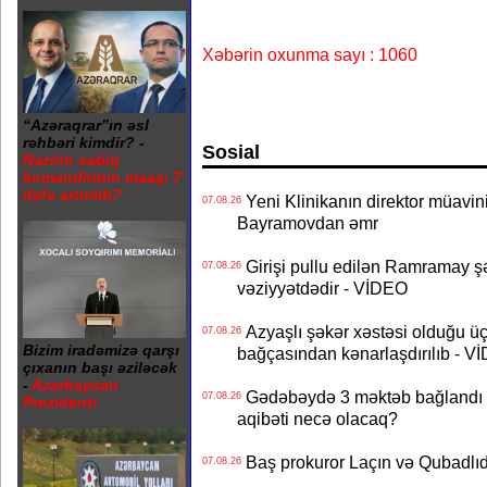
Xəbərin oxunma sayı : 1060
“Azəraqrar”ın əsl
rəhbəri kimdir? -
Sosial
Nazirin sabiq
komandirinin maaşı 7
dəfə artırılıb?
Yeni Klinikanın direktor müavini 
07.08.26
Bayramovdan əmr
Girişi pullu edilən Ramramay şə
07.08.26
vəziyyətdədir - VİDEO
Azyaşlı şəkər xəstəsi olduğu ü
07.08.26
Bizim iradəmizə qarşı
bağçasından kənarlaşdırılıb - V
çıxanın başı əziləcək
-
Azərbaycan
Gədəbəydə 3 məktəb bağlandı - 
07.08.26
Prezidenti
aqibəti necə olacaq?
Baş prokuror Laçın və Qubadl
07.08.26