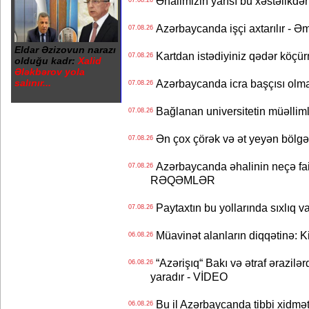
Əhalimizin yarısı bu xəstəlikdən
07.08.26
Azərbaycanda işçi axtarılır - Ə
07.08.26
Eldar Əzizovun narazı
Kartdan istədiyiniz qədər köçür
07.08.26
olduğu kadr:
Xalid
Ələkbərov yola
salınır...
Azərbaycanda icra başçısı olma
07.08.26
Bağlanan universitetin müəllimlər
07.08.26
Ən çox çörək və ət yeyən bölgə
07.08.26
Azərbaycanda əhalinin neçə faizi 
07.08.26
RƏQƏMLƏR
Paytaxtın bu yollarında sıxlıq v
07.08.26
Müavinət alanların diqqətinə: Ki
06.08.26
“Azərişıq“ Bakı və ətraf ərazilə
06.08.26
yaradır - VİDEO
Bu il Azərbaycanda tibbi xidmət
06.08.26