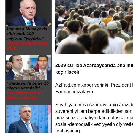
Məmməd Musayevlə
əlbir olub 100
milyonu “yeyiblər” -
Vəzifəli şəxslər həbs
edildi
2029-cu ildə Azərbaycanda əhalini
keçiriləcək.
“Qardaşımla birgə 16
AzFakt.com xəbər verir ki, Prezident
milyon vermişik” -
Fərman imzalayıb.
Tale Heydərovun
ifadəsi oxundu
Siyahıyaalınma Azərbaycanın ərazi b
suverenliyi tam bərpa edildikdən sonr
ərazisi üzrə əhaliyə dair müfəssəl mə
sosial-demoqrafik vəziyyətin qiymətl
reallaşacaq.