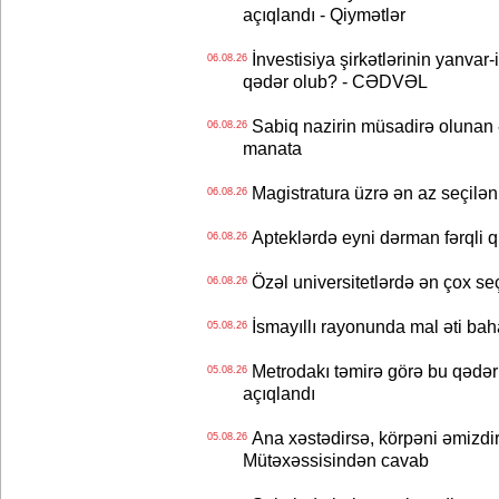
açıqlandı - Qiymətlər
İnvestisiya şirkətlərinin yanvar-
06.08.26
qədər olub? - CƏDVƏL
Sabiq nazirin müsadirə olunan ə
06.08.26
manata
Magistratura üzrə ən az seçilən 
06.08.26
Apteklərdə eyni dərman fərqli q
06.08.26
Özəl universitetlərdə ən çox seç
06.08.26
İsmayıllı rayonunda mal əti ba
05.08.26
Metrodakı təmirə görə bu qədər 
05.08.26
açıqlandı
Ana xəstədirsə, körpəni əmizdir
05.08.26
Mütəxəssisindən cavab