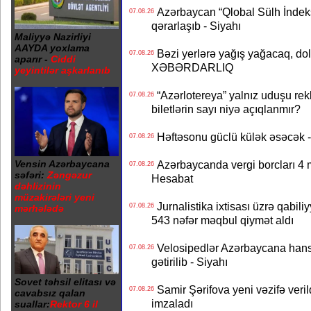
Azərbaycan “Qlobal Sülh İndek
07.08.26
qərarlaşıb - Siyahı
Maliyyə Nazirliyi
AAYDA yoxlama
Bəzi yerlərə yağış yağacaq, do
07.08.26
aparır -
Ciddi
XƏBƏRDARLIQ
yeyintilər aşkarlanıb
“Azərlotereya” yalnız uduşu rek
07.08.26
biletlərin sayı niyə açıqlanmır?
Həftəsonu güclü külək əsəcə
07.08.26
Vensin Azərbaycana
Azərbaycanda vergi borcları 4 m
07.08.26
səfəri:
Zəngəzur
Hesabat
dəhlizinin
müzakirələri yeni
Jurnalistika ixtisası üzrə qabiliy
07.08.26
mərhələdə
543 nəfər məqbul qiymət aldı
Velosipedlər Azərbaycana hans
07.08.26
gətirilib - Siyahı
Sovet təhsil elitası və
Samir Şərifova yeni vəzifə veri
07.08.26
cavabsız qalan
imzaladı
suallar:
Rektor 6 il