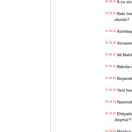
9-cu sini
05.08.26
Bakı metr
05.08.26
olundu?
Azərbayc
05.08.26
Xocavənd
05.08.26
Ali Məhk
05.08.26
Bakıda q
05.08.26
Boşandıq
05.08.26
Yeni hərb
05.08.26
Nəsimidə 
05.08.26
Ehtiyatla
05.08.26
düşmür?
Məşhur s
05.08.26