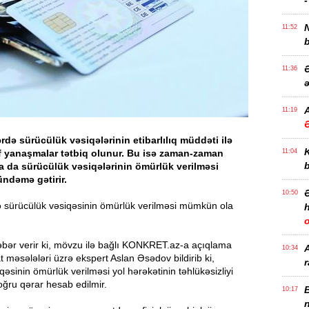
-
11:52
b
Ə
11:36
ə
A
11:19
ərdə sürücülük vəsiqələrinin etibarlılıq müddəti ilə
if yanaşmalar tətbiq olunur. Bu isə zaman-zaman
11:04
b
 da sürücülük vəsiqələrinin ömürlük verilməsi
ndəmə gətirir.
10:50
 sürücülük vəsiqəsinin ömürlük verilməsi mümkün ola
h
bər verir ki, mövzu ilə bağlı KONKRET.az-a açıqlama
10:34
t məsələləri üzrə ekspert Aslan Əsədov bildirib ki,
r
qəsinin ömürlük verilməsi yol hərəkətinin təhlükəsizliyi
ğru qərar hesab edilmir.
B
10:17
n