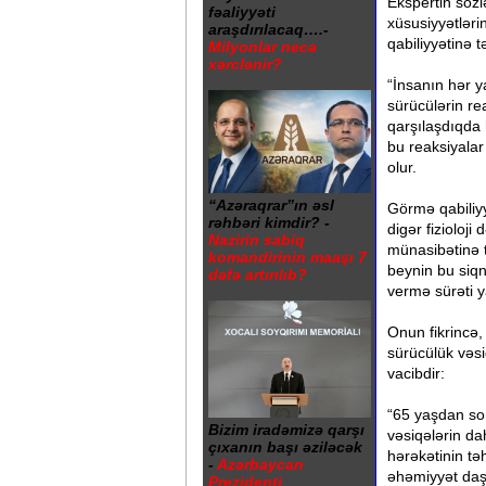
Ekspertin sözlə
fəaliyyəti
xüsusiyyətlərin
araşdırılacaq….-
qabiliyyətinə t
Milyonlar necə
xərclənir?
“İnsanın hər y
sürücülərin re
qarşılaşdıqda 
bu reaksiyalar
olur.
“Azəraqrar”ın əsl
Görmə qabiliyy
rəhbəri kimdir? -
digər fizioloji
Nazirin sabiq
münasibətinə t
komandirinin maaşı 7
beynin bu siq
dəfə artırılıb?
vermə sürəti y
Onun fikrincə
sürücülük vəsi
vacibdir:
“65 yaşdan so
Bizim iradəmizə qarşı
vəsiqələrin d
çıxanın başı əziləcək
hərəkətinin t
-
Azərbaycan
əhəmiyyət daş
Prezidenti