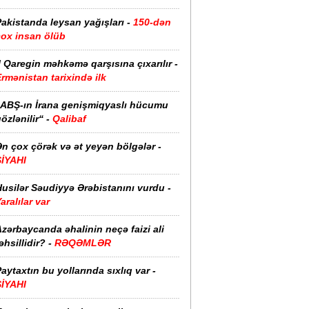
akistanda leysan yağışları -
150-dən
çox insan ölüb
I Qaregin məhkəmə qarşısına çıxarılır -
rmənistan tarixində ilk
“ABŞ-ın İrana genişmiqyaslı hücumu
özlənilir“ -
Qalibaf
n çox çörək və ət yeyən bölgələr -
SİYAHI
usilər Səudiyyə Ərəbistanını vurdu -
aralılar var
zərbaycanda əhalinin neçə faizi ali
əhsillidir? -
RƏQƏMLƏR
aytaxtın bu yollarında sıxlıq var -
SİYAHI