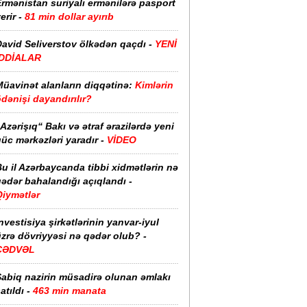
rmənistan suriyalı ermənilərə pasport
erir -
81 min dollar ayırıb
David Seliverstov ölkədən qaçdı -
YENİ
İDDİALAR
Müavinət alanların diqqətinə:
Kimlərin
dənişi dayandırılır?
Azərişıq“ Bakı və ətraf ərazilərdə yeni
üc mərkəzləri yaradır -
VİDEO
u il Azərbaycanda tibbi xidmətlərin nə
ədər bahalandığı açıqlandı -
Qiymətlər
nvestisiya şirkətlərinin yanvar-iyul
zrə dövriyyəsi nə qədər olub? -
CƏDVƏL
Sabiq nazirin müsadirə olunan əmlakı
atıldı -
463 min manata