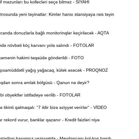
f məzunları bu kollecləri seçə bilməz - SİYAHI
İ
20:25
f
osunda yeni təyinatlar: Kimlər hansı stansiyaya rəis təyin
M
20:06
anda donuzlarla bağlı monitorinqlər keçiriləcək - AQTA
19:48
ə növbəti köç karvanı yola salındı - FOTOLAR
m
əmənin hakimi təqaüdə göndərildi - FOTO
19:31
b
ısamüddətli yağış yağacaq, külək əsəcək - PROQNOZ
19:16
dan sonra əmlak bölgüsü - Qanun nə deyir?
d
i obyektlər istifadəyə verilib - FOTOLAR
19:00
tikinti qalmaqalı: “7 ildir bizə əziyyət verirlər“ - VİDEO
18:41
r rekord vurur, banklar qazanır - Kredit faizləri niyə
Ç
N
18:22
tadion baxımsız vəziyyətdə - Meydançanı kol-kos basıb