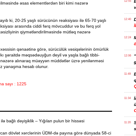
E
12:55
ilməsində əsas elementlərdən biri kimi nəzərə
v
12:40
ayıb ki, 20-25 yaşlı sürücünün reaksiyası ilə 65-70 yaşlı
siyası arasında ciddi fərq mövcuddur və bu fərq yol
kəsizliyinin qiymətləndirilməsində mütləq nəzərə
12:24
ö
əxəssisin qənaətinə görə, sürücülük vəsiqələrinin ömürlük
rkı şəraitdə məqsədəuyğun deyil və yaşla bağlı tibbi-
“
12:06
lər nəzərə alınaraq müəyyən müddətlər üzrə yenilənməsi
g
iz yanaşma hesab olunur.
B
11:49
q
a sayı : 1225
İ
11:34
ü
lə bağlı dəyişiklik – Yığılan pulun bir hissəsi
11:20
s
an dövlət xərclərinin ÜDM-də payına görə dünyada 58-ci