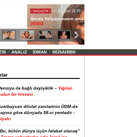
— 11 İyul 2026
ayevanın qısa ətəyi tənqid olundu -
ZIN
ANALIZ
İDMAN
MÜSAHIBƏ
rlər
ensiya ilə bağlı dəyişiklik –
Yığılan
ulun bir hissəsi
Azərbaycan dövlət xərclərinin ÜDM-də
ayına görə dünyada 58-ci yerdədir -
iyahı
“Bu, bütün dünya üçün fəlakət olacaq”