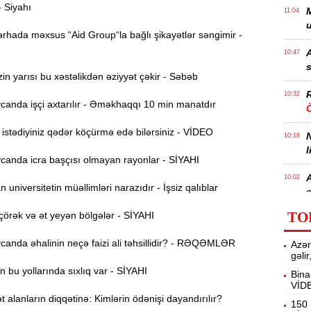
- Siyahı
M
11:04
u
rhada məxsus “Aid Group“la bağlı şikayətlər səngimir -
A
10:47
s
n yarısı bu xəstəlikdən əziyyət çəkir - Səbəb
R
10:32
anda işçi axtarılır - Əməkhaqqı 10 min manatdır
Ö
stədiyiniz qədər köçürmə edə bilərsiniz - VİDEO
10:18
l
anda icra başçısı olmayan rayonlar - SİYAHI
10:02
universitetin müəllimləri narazıdır - İşsiz qalıblar
e
TO
örək və ət yeyən bölgələr - SİYAHI
9:45
anda əhalinin neçə faizi ali təhsillidir? - RƏQƏMLƏR
Azər
“
9:30
gəli
o
 bu yollarında sıxlıq var - SİYAHI
Bina
VİD
A
9:16
alanların diqqətinə: Kimlərin ödənişi dayandırılır?
150 