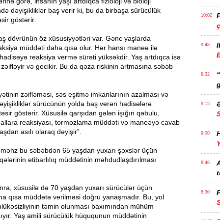
rinə görə, insanın yaşı artdıqca fizioloji və bioloji
də dəyişikliklər baş verir ki, bu da birbaşa sürücülük
P
10:02
əsir göstərir:
aş dövrünün öz xüsusiyyətləri var. Gənc yaşlarda
I
9:48
aksiya müddəti daha qısa olur. Hər hansı maneə ilə
E
hadisəyə reaksiya vermə sürəti yüksəkdir. Yaş artdıqca isə
 zəifləyir və gecikir. Bu da qəza riskinin artmasına səbəb
9:32
g
ətinin zəifləməsi, səs eşitmə imkanlarının azalması və
 dəyişikliklər sürücünün yolda baş verən hadisələrə
Ə
9:15
əsir göstərir. Xüsusilə qarşıdan gələn işığın qəbulu,
nallara reaksiyası, tormozlama müddəti və maneəyə cavab
aşdan asılı olaraq dəyişir”.
H
9:00
Y
, məhz bu səbəbdən 65 yaşdan yuxarı şəxslər üçün
qələrinin etibarlılıq müddətinin məhdudlaşdırılması
A
8:46
t
nra, xüsusilə də 70 yaşdan yuxarı sürücülər üçün
P
8:30
aha qısa müddətə verilməsi doğru yanaşmadır. Bu, yol
əhlükəsizliyinin təmin olunması baxımından mühüm
ıyır. Yaş amili sürücülük hüququnun müddətinin