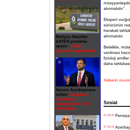
müəyyənləşdir
alınmalıdır”.
Ekspert vurğul
sürücünün reak
hərəkəti təhlü
alınmalıdır.
Maliyyə Nazirliyi
AAYDA yoxlama
aparır -
Ciddi
Beləliklə, müt
yeyintilər aşkarlanıb
verilməsi hazı
fizioloji amil
daha təhlükəs
Xəbərin oxunm
Vensin Azərbaycana
səfəri:
Zəngəzur
dəhlizinin
Sosial
müzakirələri yeni
mərhələdə
Pensiya i
07.08.26
Azərbayc
07.08.26