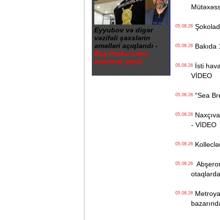
Mütəxəss
Şokolad 
05.08.26
Eyyubov və digər
vəzifəli şəxslərin
əməlləri açıqlandı -
Bakıda 1
05.08.26
Baş Prokurorluq
məlumat yaydı
İsti hava
05.08.26
VİDEO
“Sea Bree
05.08.26
Naxçıvan 
05.08.26
- VİDEO
Kolleclər
05.08.26
Abşeron 
05.08.26
otaqlarda
Metroya v
05.08.26
bazarınd