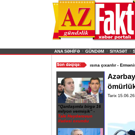
26
şın sürmürəm, saçımı
Previous
ANA SƏHİFƏ
GÜNDƏM
SIYASƏT
ı - 150-dən çox insan ölüb
/
II Qaregin məhkəmə qarşısına çıxarılır 
Azərbay
ömürlük
Tarix 15.06.26
“Qardaşımla birgə 16
milyon vermişik” -
Tale Heydərovun
ifadəsi oxundu