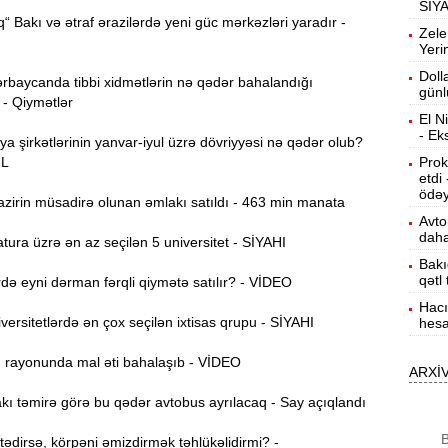
SİY
“ Bakı və ətraf ərazilərdə yeni güc mərkəzləri yaradır -
Ö
9:00
Zele
i
Yeri
Doll
rbaycanda tibbi xidmətlərin nə qədər bahalandığı
23:55
günl
 - Qiymətlər
p
El N
- Ek
ya şirkətlərinin yanvar-iyul üzrə dövriyyəsi nə qədər olub?
“
23:47
ƏL
Prok
k
etdi
ödəy
zirin müsadirə olunan əmlakı satıldı - 463 min manata
S
23:39
Avto
k
daha
ura üzrə ən az seçilən 5 universitet - SİYAHI
Bakı
23:24
qətl
ə eyni dərman fərqli qiymətə satılır? - VİDEO
Hacı
ersitetlərdə ən çox seçilən ixtisas qrupu - SİYAHI
hesa
T
23:04
ı rayonunda mal əti bahalaşıb - VİDEO
ARXİ
22:45
ı təmirə görə bu qədər avtobus ayrılacaq - Say açıqlandı
B
dirsə, körpəni əmizdirmək təhlükəlidirmi? -
22:27