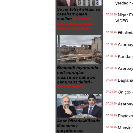
yerdədir 
Sovet təhsil elitası və
cavabsız qalan
Nigar Fə
07.08.26
suallar:
Rektor 6 il
VİDEO
sonra universitetə
necə daxil olub?
Əhalimizi
07.08.26
Azərbayc
07.08.26
Kartdan i
07.08.26
Binəqədi rayonunda
Azərbayc
07.08.26
neft buruqları
ərazisində daha bir
Bağlanan 
07.08.26
qanunsuz tikinti -
FOTO/VİDEO
Ən çox ç
07.08.26
Azərbayc
07.08.26
Paytaxtın
07.08.26
Anar Əlizadə-Mübariz
Mənsimov
Müavinət 
06.08.26
qarşıdurması -