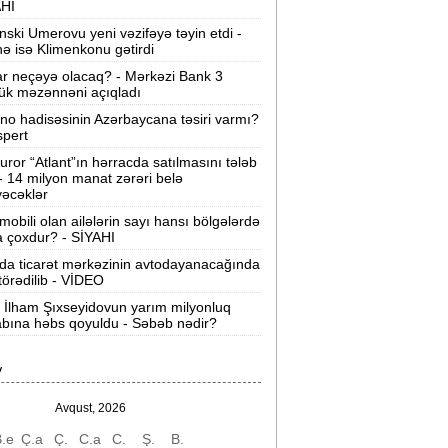
AHI
zəl universitetlərdə ən çox seçilən
nski Umerovu yeni vəzifəyə təyin etdi -
xtisas qrupu -
SİYAHI
nə isə Klimenkonu gətirdi
ar neçəyə olacaq? - Mərkəzi Bank 3
Məşhurlar instaqramda bunları
ük məzənnəni açıqladı
aylaşdılar -
FOTOLAR
ino hadisəsinin Azərbaycana təsiri varmı?
spert
ABŞ ilə İsrail İranı 48 saat ərzində ələ
uror “Atlant”ın hərracda satılmasını tələb
eçirmək istəyirdi“ -
Pezeşkian
 - 14 milyon manat zərəri belə
əcəklər
üni intellekt dünyanın ən güclü
mobili olan ailələrin sayı hansı bölgələrdə
əşfiyyat xidmətlərini sıraladı -
SİYAHI
 çoxdur? - SİYAHI
da ticarət mərkəzinin avtodayanacağında
Çempionlar Liqası:
“Sabah“ səfərdə
 törədilib - VİDEO
“Orhus“a məğlub olub
 İlham Şıxseyidovun yarım milyonluq
bına həbs qoyuldu - Səbəb nədir?
bilisi-Bakı qatarı yenə gecikdi -
İşıq
əngəl oldu
V
Şəmsi Səmədzadə danışdı:
O daha
mənim həyat yoldaşım deyil - VİDEO
Avqust, 2026
.e
Ç.a
Ç.
C.a
C.
Ş.
B.