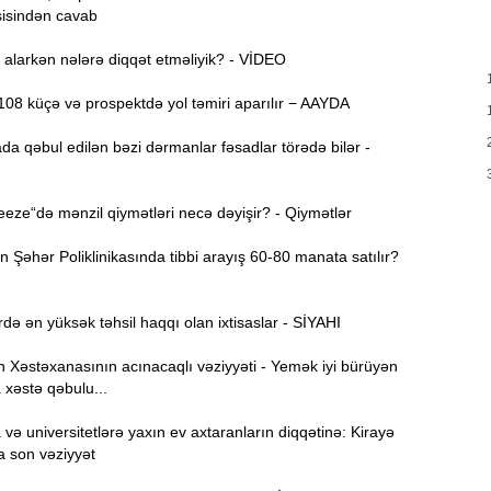
İ
isindən cavab
alarkən nələrə diqqət etməliyik? - VİDEO
22:10
a
08 küçə və prospektdə yol təmiri aparılır − AAYDA
21:50
da qəbul edilən bəzi dərmanlar fəsadlar törədə bilər -
g
ze“də mənzil qiymətləri necə dəyişir? - Qiymətlər
21:32
t
Şəhər Poliklinikasında tibbi arayış 60-80 manata satılır?
21:13
də ən yüksək təhsil haqqı olan ixtisaslar - SİYAHI
e
Xəstəxanasının acınacaqlı vəziyyəti - Yemək iyi bürüyən
“
20:57
 xəstə qəbulu...
ə universitetlərə yaxın ev axtaranların diqqətinə: Kirayə
20:40
a son vəziyyət
t