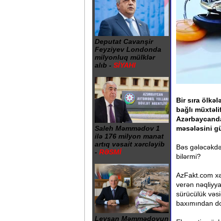
Deputat Cavanşir
Feyziyev Londonda
milyonluq mülklər
alıb -
SİYAHI
Bir sıra ölkəl
bağlı müxtəl
Azərbaycanda
məsələsini gü
Saleh Məmmədov 1
ilə 176 milyon manat
artıq vəsait xərcləyib
Bəs gələcəkdə
-
RƏSMİ
bilərmi?
AzFakt.com xə
verən nəqliyya
sürücülük vəsi
baxımından do
Leysan Məmmədovun