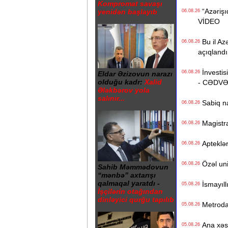
Kompromat savaşı
“Azərişıq
yenidən başlayıb
06.08.26
VİDEO
Bu il Azə
06.08.26
açıqlandı
İnvestisi
06.08.26
Eldar Əzizovun narazı
olduğu kadr:
Xalid
- CƏDV
Ələkbərov yola
salınır...
Sabiq na
06.08.26
Magistrat
06.08.26
Apteklərd
06.08.26
Özəl univ
06.08.26
Sahib Məmmədovun
“mənbə” axtarışı
qalmaqal yaratdı -
İsmayıll
05.08.26
İşçilərin otağından
dinləyici qurğu tapılıb
Metrodak
05.08.26
Ana xəstə
05.08.26