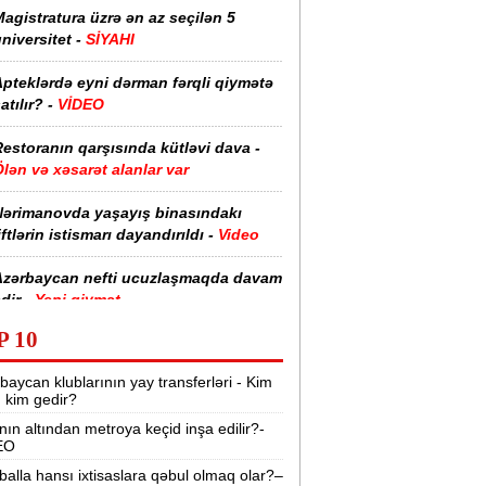
agistratura üzrə ən az seçilən 5
niversitet -
SİYAHI
pteklərdə eyni dərman fərqli qiymətə
atılır? -
VİDEO
estoranın qarşısında kütləvi dava -
lən və xəsarət alanlar var
Nərimanovda yaşayış binasındakı
iftlərin istismarı dayandırıldı -
Video
Azərbaycan nefti ucuzlaşmaqda davam
dir -
Yeni qiymət
P 10
Ceyhun Bayramov Kiyevdə -
FOTOLAR
baycan klublarının yay transferləri - Kim
Netanyahu ilə aramızda fikir ayrılıqları
r, kim gedir?
lur“ -
Cey Di Vens
nın altından metroya keçid inşa edilir?-
EO
BŞ Mərkəzi Kəşfiyyat İdarəsi gizli
əməliyyat qrupu yaradıb -
Kuba üzrə
balla hansı ixtisaslara qəbul olmaq olar?–