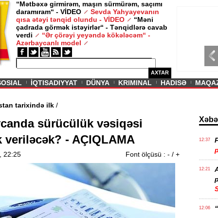
“Mətbəxə girmirəm, maşın sürmürəm, saçımı
daramıram“ - VİDEO
Sevda Yahyayevanın
/ MAQAZIN /
qısa ətəyi tənqid olundu - VİDEO
“Məni
çadrada görmək istəyirlər“ - Tənqidlərə cavab
Sevda Yahy
verdi
“Ər çörəyi yeyəndə kökələcəm“ -
VİDEO
Azərbaycanlı model
AXTAR
SOSIAL
İQTISADIYYAT
DÜNYA
KRIMINAL
HADISƏ
MAQA
- Ermənistan tarixində ilk
/
Xəbə
canda sürücülük vəsiqəsi
 veriləcək? - AÇIQLAMA
P
12:37
p
, 22:25
Font ölçüsü :
-
/
+
12:21
p
S
12:06