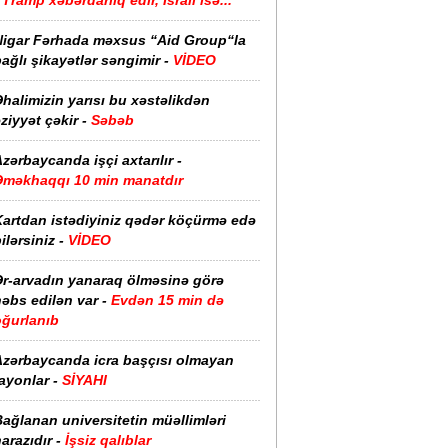
Tramp xəbərdarlıq edir, İsrail isə...
Nigar Fərhada məxsus “Aid Group“la
ağlı şikayətlər səngimir -
VİDEO
halimizin yarısı bu xəstəlikdən
ziyyət çəkir -
Səbəb
zərbaycanda işçi axtarılır -
Əməkhaqqı 10 min manatdır
Kartdan istədiyiniz qədər köçürmə edə
ilərsiniz -
VİDEO
Ər-arvadın yanaraq ölməsinə görə
əbs edilən var -
Evdən 15 min də
oğurlanıb
Azərbaycanda icra başçısı olmayan
ayonlar -
SİYAHI
ağlanan universitetin müəllimləri
arazıdır -
İşsiz qalıblar